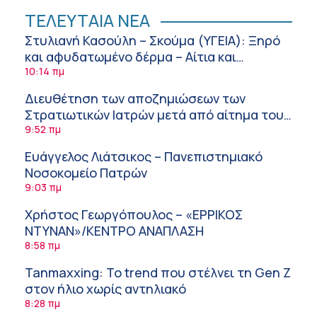
ΤΕΛΕΥΤΑΙΑ ΝΕΑ
Στυλιανή Κασούλη – Σκούμα (ΥΓΕΙΑ): Ξηρό
και αφυδατωμένο δέρμα – Αίτια και
αντιμετώπιση
10:14 πμ
Διευθέτηση των αποζημιώσεων των
Στρατιωτικών Ιατρών μετά από αίτημα του
ΙΣΑ
9:52 πμ
Ευάγγελος Λιάτσικος – Πανεπιστημιακό
Νοσοκομείο Πατρών
9:03 πμ
Χρήστος Γεωργόπουλος – «ΕΡΡΙΚΟΣ
ΝΤΥΝΑΝ»/ΚΕΝΤΡΟ ΑΝΑΠΛΑΣΗ
8:58 πμ
Tanmaxxing: To trend που στέλνει τη Gen Z
στον ήλιο χωρίς αντηλιακό
8:28 πμ