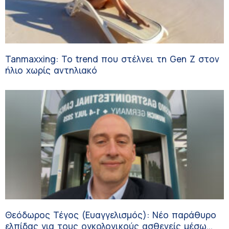
Tanmaxxing: To trend που στέλνει τη Gen Z στον
ήλιο χωρίς αντηλιακό
Θεόδωρος Τέγος (Ευαγγελισμός): Νέο παράθυρο
ελπίδας για τους ογκολογικούς ασθενείς μέσω