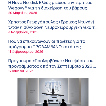
λειτουργία της εφοδιαστικής αλυσίδας των
Η Novo Nordisk Ελλάς μείωσε την τιμή του
φαρμάκων στη διάρκεια του καλοκαιριού
12:08 μμ
Wegovy® για τη διαχείριση του βάρους
20 Μαρτίου, 2026
Μιχάλης Τάτσης, Insurance & Healthcare
Analyst, διευθυντής Επιχειρηματικής
Χρήστος Γεωργόπουλος (Ερρίκος Ντυνάν):
Ανάπτυξης Ομίλου HHG
11:54 πμ
Όταν η σύγχρονη Νευροχειρουργική νικά το
φόβο!
4 Νοεμβρίου, 2025
Kavita Patel: Ένα στα πέντε καινοτόμα
φάρμακα φτάνει τελικά στην Ελλάδα
Που να επικοινωνούν οι πολίτες για το
9:21 πμ
πρόγραμμα ΠΡΟΛΑΜΒΑΝΩ κατά της
παχυσαρκίας
11 Φεβρουαρίου, 2026
Υπάρχει τελικά «δίαιτα θυρεοειδούς»; Τι
λέει η επιστήμη για τη διατροφή και τα
Πρόγραμμα «Προλαμβάνω»: Νέα φάση του
συμπληρώματα
7:38 πμ
προγράμματος από τον Σεπτέμβριο 2026 –
Δωρεάν προληπτικές εξετάσεις έως το
12 Ιουνίου, 2026
Πυρκαγιά στη Δυτική Αττική: Οι κίνδυνοι για
2030
τη δημόσια υγεία
7:16 πμ
Metropolitan Hospital: Στο επίκεντρο των
εξελίξεων για την Τεχνητή Νοημοσύνη και
την Ογκολογία
6:28 πμ