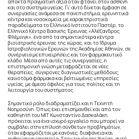
αποκτά πραγματική αξία όταν φτάνει στον ασθενή
και στο σύστημα υγείας. Γι’ αυτό δίνεται έμφαση σε
συνεργασίες ανάμεσα σε πανεπιστήμια, ερευνητικά
κέντρα και νοσοκομεία, με χαρακτηριστικά
παραδείγματα το Ελληνικό Ινστιτούτο Παστέρ, το
Ελληνικό Κέντρο Βασικής Έρευνας «Αλέξανδρος
Φλέμινγκ», ένα από τα σημαντικότερα κέντρα
βιοϊατρικής έρευνας της χώρας, και το Ίδρυμα
Ιατροβιολογικών Ερευνών της Ακαδημίας Αθηνών, σε
συνέργεια με επιχειρήσεις και τον φαρμακευτικό
κλάδο. Μέσα από αυτές τις συνεργασίες, η
επιστημονική γνώση μεταφράζεται σε νέες
θεραπείες, σύγχρονες διαγνωστικές μεθόδους,
καινοτόμα φάρμακα και βελτιωμένες υπηρεσίες
υγείας, με άμεσο όφελος για τους πολίτες και τη
λειτουργία του συστήματος.
Σημαντικό ρόλο διαδραματίζει και η Τεχνητή
Νοημοσύνη. Όπως έχει επισημανθεί και από τον
καθηγητή του MIT Κωνσταντίνο Δασκαλάκη,
πρόκειται για ένα ισχυρό εργαλείο που μπορεί να
συμβάλει στην επίλυση σύνθετων προβλημάτων,
όταν εφαρμόζεται με κανόνες, διαφάνεια και
ανθρώπινη εποπτεία. Στον τομέα της Υγείας, αυτό