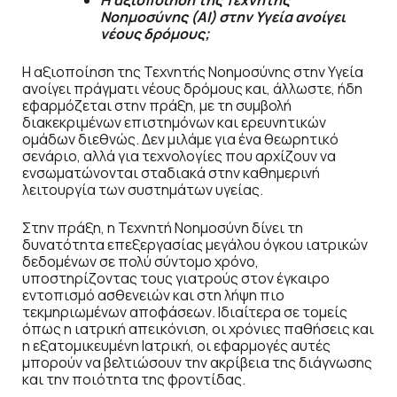
Η αξιοποίηση της Τεχνητής
Νοημοσύνης (AI) στην Υγεία ανοίγει
νέους δρόμους;
Η αξιοποίηση της Τεχνητής Νοημοσύνης στην Υγεία
ανοίγει πράγματι νέους δρόμους και, άλλωστε, ήδη
εφαρμόζεται στην πράξη, με τη συμβολή
διακεκριμένων επιστημόνων και ερευνητικών
ομάδων διεθνώς. Δεν μιλάμε για ένα θεωρητικό
σενάριο, αλλά για τεχνολογίες που αρχίζουν να
ενσωματώνονται σταδιακά στην καθημερινή
λειτουργία των συστημάτων υγείας.
Στην πράξη, η Τεχνητή Νοημοσύνη δίνει τη
δυνατότητα επεξεργασίας μεγάλου όγκου ιατρικών
δεδομένων σε πολύ σύντομο χρόνο,
υποστηρίζοντας τους γιατρούς στον έγκαιρο
εντοπισμό ασθενειών και στη λήψη πιο
τεκμηριωμένων αποφάσεων. Ιδιαίτερα σε τομείς
όπως η ιατρική απεικόνιση, οι χρόνιες παθήσεις και
η εξατομικευμένη Ιατρική, οι εφαρμογές αυτές
μπορούν να βελτιώσουν την ακρίβεια της διάγνωσης
και την ποιότητα της φροντίδας.