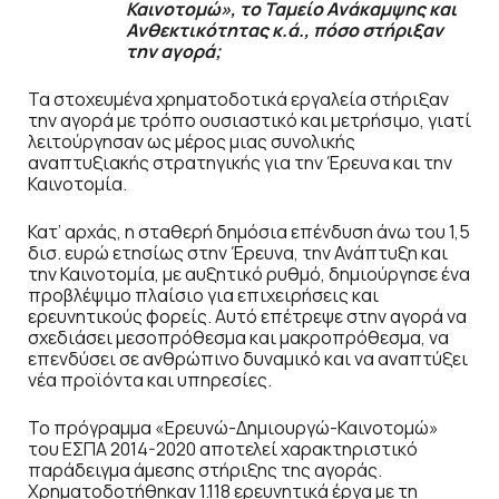
Καινοτομώ», το Ταμείο Ανάκαμψης και
Ανθεκτικότητας κ.ά., πόσο στήριξαν
την αγορά;
Τα στοχευμένα χρηματοδοτικά εργαλεία στήριξαν
την αγορά με τρόπο ουσιαστικό και μετρήσιμο, γιατί
λειτούργησαν ως μέρος μιας συνολικής
αναπτυξιακής στρατηγικής για την Έρευνα και την
Καινοτομία.
Κατ’ αρχάς, η σταθερή δημόσια επένδυση άνω του 1,5
δισ. ευρώ ετησίως στην Έρευνα, την Ανάπτυξη και
την Καινοτομία, με αυξητικό ρυθμό, δημιούργησε ένα
προβλέψιμο πλαίσιο για επιχειρήσεις και
ερευνητικούς φορείς. Αυτό επέτρεψε στην αγορά να
σχεδιάσει μεσοπρόθεσμα και μακροπρόθεσμα, να
επενδύσει σε ανθρώπινο δυναμικό και να αναπτύξει
νέα προϊόντα και υπηρεσίες.
Το πρόγραμμα «Ερευνώ-Δημιουργώ-Καινοτομώ»
του ΕΣΠΑ 2014-2020 αποτελεί χαρακτηριστικό
παράδειγμα άμεσης στήριξης της αγοράς.
Χρηματοδοτήθηκαν 1.118 ερευνητικά έργα με τη