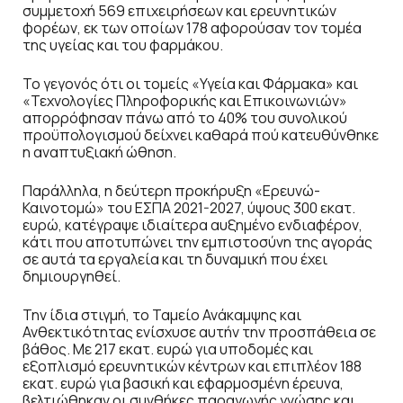
συμμετοχή 569 επιχειρήσεων και ερευνητικών
φορέων, εκ των οποίων 178 αφορούσαν τον τομέα
της υγείας και του φαρμάκου.
Το γεγονός ότι οι τομείς «Υγεία και Φάρμακα» και
«Τεχνολογίες Πληροφορικής και Επικοινωνιών»
απορρόφησαν πάνω από το 40% του συνολικού
προϋπολογισμού δείχνει καθαρά πού κατευθύνθηκε
η αναπτυξιακή ώθηση.
Παράλληλα, η δεύτερη προκήρυξη «Ερευνώ-
Καινοτομώ» του ΕΣΠΑ 2021-2027, ύψους 300 εκατ.
ευρώ, κατέγραψε ιδιαίτερα αυξημένο ενδιαφέρον,
κάτι που αποτυπώνει την εμπιστοσύνη της αγοράς
σε αυτά τα εργαλεία και τη δυναμική που έχει
δημιουργηθεί.
Την ίδια στιγμή, το Ταμείο Ανάκαμψης και
Ανθεκτικότητας ενίσχυσε αυτήν την προσπάθεια σε
βάθος. Με 217 εκατ. ευρώ για υποδομές και
εξοπλισμό ερευνητικών κέντρων και επιπλέον 188
εκατ. ευρώ για βασική και εφαρμοσμένη έρευνα,
βελτιώθηκαν οι συνθήκες παραγωγής γνώσης και