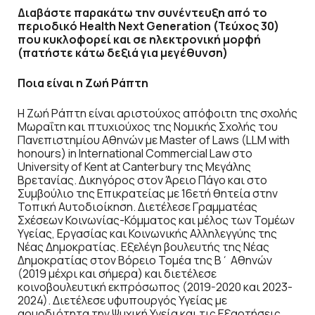
Διαβάστε παρακάτω την συνέντευξη από το
περιοδικό Health Next Generation (Τεύχος 30)
που κυκλοφορεί και σε ηλεκτρονική μορφή
(πατήστε κάτω δεξιά για μεγέθυνση)
Ποια είναι η Ζωή Ράπτη
Η Ζωή Ράπτη είναι αριστούχος απόφοιτη της σχολής
Μωραΐτη και πτυχιούχος της Νομικής Σχολής του
Πανεπιστημίου Αθηνών με Master of Laws (LLM with
honours) in International Commercial Law στο
University of Kent at Canterbury της Μεγάλης
Βρετανίας. Δικηγόρος στον Άρειο Πάγο και στο
Συμβούλιο της Επικρατείας με 16ετή θητεία στην
Τοπική Αυτοδιοίκηση. Διετέλεσε Γραμματέας
Σχέσεων Κοινωνίας-Κόμματος και μέλος των Τομέων
Υγείας, Εργασίας και Κοινωνικής Αλληλεγγύης της
Νέας Δημοκρατίας. Εξελέγη βουλευτής της Νέας
Δημοκρατίας στον Βόρειο Τομέα της Β΄ Αθηνών
(2019 μέχρι και σήμερα) και διετέλεσε
κοινοβουλευτική εκπρόσωπος (2019-2020 και 2023-
2024). Διετέλεσε υφυπουργός Υγείας με
αρμοδιότητα την Ψυχική Υγεία και τις Εξαρτήσεις