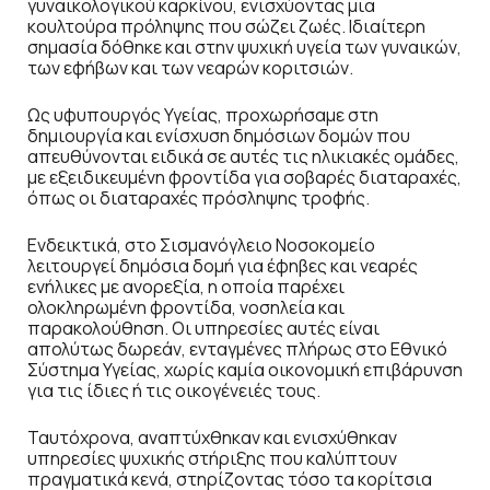
γυναικολογικού καρκίνου, ενισχύοντας μια
κουλτούρα πρόληψης που σώζει ζωές. Ιδιαίτερη
σημασία δόθηκε και στην ψυχική υγεία των γυναικών,
των εφήβων και των νεαρών κοριτσιών.
Ως υφυπουργός Υγείας, προχωρήσαμε στη
δημιουργία και ενίσχυση δημόσιων δομών που
απευθύνονται ειδικά σε αυτές τις ηλικιακές ομάδες,
με εξειδικευμένη φροντίδα για σοβαρές διαταραχές,
όπως οι διαταραχές πρόσληψης τροφής.
Ενδεικτικά, στο Σισμανόγλειο Νοσοκομείο
λειτουργεί δημόσια δομή για έφηβες και νεαρές
ενήλικες με ανορεξία, η οποία παρέχει
ολοκληρωμένη φροντίδα, νοσηλεία και
παρακολούθηση. Οι υπηρεσίες αυτές είναι
απολύτως δωρεάν, ενταγμένες πλήρως στο Εθνικό
Σύστημα Υγείας, χωρίς καμία οικονομική επιβάρυνση
για τις ίδιες ή τις οικογένειές τους.
Ταυτόχρονα, αναπτύχθηκαν και ενισχύθηκαν
υπηρεσίες ψυχικής στήριξης που καλύπτουν
πραγματικά κενά, στηρίζοντας τόσο τα κορίτσια