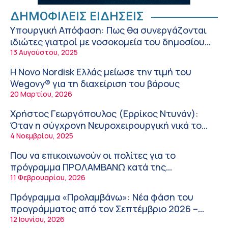
Ειρήνη Ζίγκιρη (Ερρίκος Ντυνάν): H θερμική
ΔΗΜΟΦΙΛΕΙΣ ΕΙΔΗΣΕΙΣ
καταπόνηση στους ηλικιωμένους
Υπουργική Απόφαση: Πως θα συνεργάζονται
εργαζόμενους
6:11 πμ
ιδιώτες γιατροί με νοσοκομεία του δημοσίου
συστήματος υγείας
13 Αυγούστου, 2025
Σύσκεψη στον ΕΟΦ για την ομαλή λειτουργία
της εφοδιαστικής αλυσίδας των φαρμάκων στη
Η Novo Nordisk Ελλάς μείωσε την τιμή του
διάρκεια του καλοκαιριού
12:08 μμ
Wegovy® για τη διαχείριση του βάρους
20 Μαρτίου, 2026
Μιχάλης Τάτσης, Insurance & Healthcare
Analyst, διευθυντής Επιχειρηματικής
Χρήστος Γεωργόπουλος (Ερρίκος Ντυνάν):
Ανάπτυξης Ομίλου HHG
11:54 πμ
Όταν η σύγχρονη Νευροχειρουργική νικά το
φόβο!
4 Νοεμβρίου, 2025
Kavita Patel: Ένα στα πέντε καινοτόμα
φάρμακα φτάνει τελικά στην Ελλάδα
Που να επικοινωνούν οι πολίτες για το
9:21 πμ
πρόγραμμα ΠΡΟΛΑΜΒΑΝΩ κατά της
παχυσαρκίας
11 Φεβρουαρίου, 2026
Υπάρχει τελικά «δίαιτα θυρεοειδούς»; Τι λέει η
επιστήμη για τη διατροφή και τα
Πρόγραμμα «Προλαμβάνω»: Νέα φάση του
συμπληρώματα
7:38 πμ
προγράμματος από τον Σεπτέμβριο 2026 –
Δωρεάν προληπτικές εξετάσεις έως το 2030
12 Ιουνίου, 2026
Πυρκαγιά στη Δυτική Αττική: Οι κίνδυνοι για τη