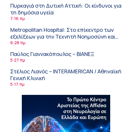
Πυρκαγιά στη Δυτική Αττική: Οι κίνδυνοι για
τη δημόσια υγεία
7:16 πμ
Metropolitan Hospital: Στο επίκεντρο των
εξελίξεων για την Τεχνητή Νοημοσύνη και
την Ογκολογία
6:28 πμ
Παύλος Γιαννακόπουλος – ΒΙΑΝΕΞ
5:27 πμ
Στέλιος Λιανός – INTERAMERICAN / Αθηναϊκή
Γενική Κλινική
5:17 πμ
Σε Λαμία και Καρδίτσα ο Υπουργός Υγείας
Άδ. Γεωργιάδης για την παραλαβή 7
ασθενοφόρων του ΕΚΑΒ και τα εγκαίνια του
5:04 πμ
ΚΥ Σοφάδων
Πόσο μας επηρεάζει ο ύπνος με ανεμιστήρα
ή air-condition το καλοκαίρι