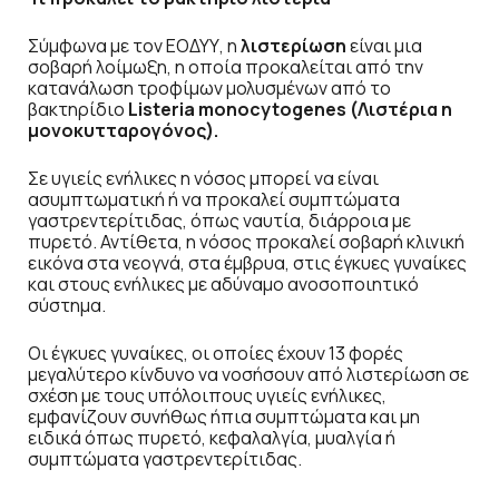
Σύμφωνα με τον ΕΟΔΥΥ, η
λιστερίωση
είναι μια
σοβαρή λοίμωξη, η οποία προκαλείται από την
κατανάλωση τροφίμων μολυσμένων από το
βακτηρίδιο
Listeria monocytogenes (Λιστέρια η
μονοκυτταρογόνος).
Σε υγιείς ενήλικες η νόσος μπορεί να είναι
ασυμπτωματική ή να προκαλεί συμπτώματα
γαστρεντερίτιδας, όπως ναυτία, διάρροια με
πυρετό. Αντίθετα, η νόσος προκαλεί σοβαρή κλινική
εικόνα στα νεογνά, στα έμβρυα, στις έγκυες γυναίκες
και στους ενήλικες με αδύναμο ανοσοποιητικό
σύστημα.
Οι έγκυες γυναίκες, οι οποίες έχουν 13 φορές
μεγαλύτερο κίνδυνο να νοσήσουν από λιστερίωση σε
σχέση με τους υπόλοιπους υγιείς ενήλικες,
εμφανίζουν συνήθως ήπια συμπτώματα και μη
ειδικά όπως πυρετό, κεφαλαλγία, μυαλγία ή
συμπτώματα γαστρεντερίτιδας.