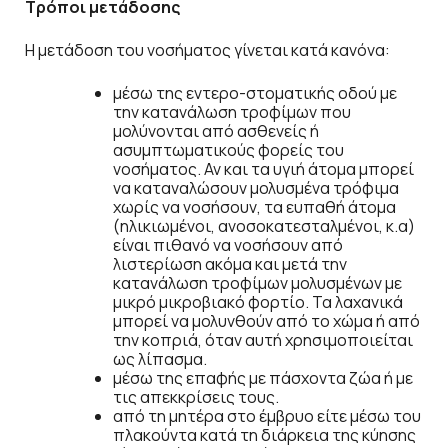
Τρόποι μετάδοσης
Η μετάδοση του νοσήματος γίνεται κατά κανόνα:
μέσω της εντερο-στοματικής οδού με
την κατανάλωση τροφίμων που
μολύνονται από ασθενείς ή
ασυμπτωματικούς φορείς του
νοσήματος. Αν και τα υγιή άτομα μπορεί
να καταναλώσουν μολυσμένα τρόφιμα
χωρίς να νοσήσουν, τα ευπαθή άτομα
(ηλικιωμένοι, ανοσοκατεσταλμένοι, κ.α)
είναι πιθανό να νοσήσουν από
λιστερίωση ακόμα και μετά την
κατανάλωση τροφίμων μολυσμένων µε
μικρό μικροβιακό φορτίο. Τα λαχανικά
μπορεί να μολυνθούν από το χώμα ή από
την κοπριά, όταν αυτή χρησιμοποιείται
ως λίπασμα.
μέσω της επαφής µε πάσχοντα ζώα ή µε
τις απεκκρίσεις τους.
από τη μητέρα στο έμβρυο είτε μέσω του
πλακούντα κατά τη διάρκεια της κύησης