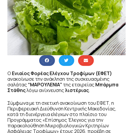
Ο
Ενιαίος Φορέας Ελέγχου Τροφίμων (ΕΦΕΤ)
ανακοίνωσε την ανάκληση της συσκευασμένης
σαλάτας
“ΜΑΡΟΥΛΕΝΙΑ”
της εταιρείας
Μπάρμπα
Στάθης
λόγω ανίχνευσης
λιστέριας
.
Σύμφωνα με τη σχετική ανακοίνωση του ΕΦΕΤ, η
Περιφερειακή Διεύθυνση Κεντρικής Μακεδονίας,
κατά τη διενέργεια ελέγχων στο πλαίσιο του
Προγράμματος «Επίσημος Έλεγχος για την
παρακολούθηση Μικροβιολογικών Κριτηρίων
Ασφάλειας Τροφίμων» έτους 2026, προέβη σε