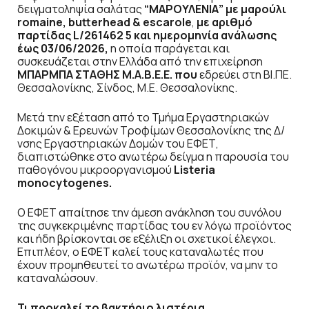
δειγματοληψία σαλάτας
“ΜΑΡΟΥΛΕΝΙΑ” με μαρούλι
romaine, butterhead & escarole
,
με αριθμό
παρτίδας L/261462 5 και ημερομηνία ανάλωσης
έως 03/06/2026,
η οποία παράγεται και
συσκευάζεται στην Ελλάδα από την επιχείρηση
ΜΠΑΡΜΠΑ ΣΤΑΘΗΣ Μ.Α.Β.Ε.Ε. που
εδρεύει στη ΒΙ.ΠΕ.
Θεσσαλονίκης, Σίνδος, Μ.Ε. Θεσσαλονίκης.
Μετά την εξέταση από το Τμήμα Εργαστηριακών
Δοκιμών & Ερευνών Τροφίμων Θεσσαλονίκης της Δ/
νσης Εργαστηριακών Δομών του ΕΦΕΤ,
διαπιστώθηκε στο ανωτέρω δείγμα η παρουσία του
παθογόνου μικροοργανισμού
Listeria
monocytogenes.
Ο ΕΦΕΤ απαίτησε την άμεση ανάκληση του συνόλου
της συγκεκριμένης παρτίδας του εν λόγω προϊόντος
και ήδη βρίσκονται σε εξέλιξη οι σχετικοί έλεγχοι.
Επιπλέον, ο ΕΦΕΤ καλεί τους καταναλωτές που
έχουν προμηθευτεί το ανωτέρω προϊόν, να μην το
καταναλώσουν.
Τι προκαλεί το βακτήριο λιστέρια