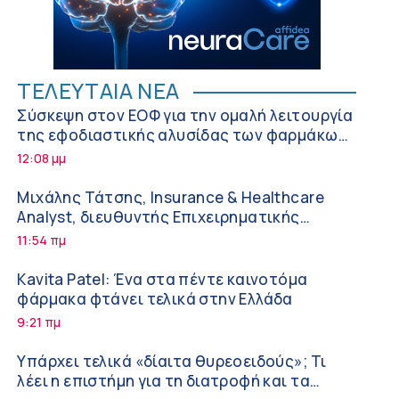
ΤΕΛΕΥΤΑΙΑ ΝΕΑ
Σύσκεψη στον ΕΟΦ για την ομαλή λειτουργία
της εφοδιαστικής αλυσίδας των φαρμάκων
στη διάρκεια του καλοκαιριού
12:08 μμ
Μιχάλης Τάτσης, Insurance & Healthcare
Analyst, διευθυντής Επιχειρηματικής
Ανάπτυξης Ομίλου HHG
11:54 πμ
Kavita Patel: Ένα στα πέντε καινοτόμα
φάρμακα φτάνει τελικά στην Ελλάδα
9:21 πμ
Υπάρχει τελικά «δίαιτα θυρεοειδούς»; Τι
λέει η επιστήμη για τη διατροφή και τα