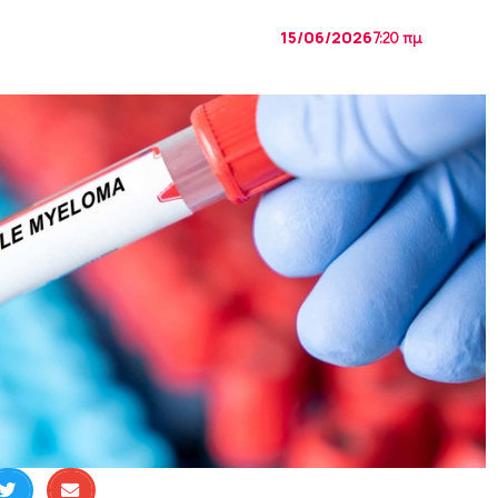
15/06/2026
7:20 πμ