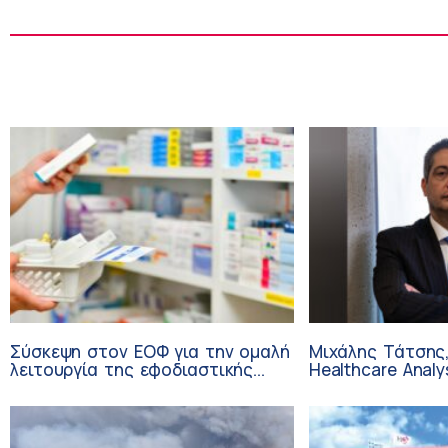
Σύσκεψη στον ΕΟΦ για την ομαλή
Μιχάλης Τάτσης,
λειτουργία της εφοδιαστικής
Healthcare Analy
αλυσίδας των φαρμάκων στη
Επιχειρηματικής
διάρκεια του καλοκαιριού
Ομίλου HHG