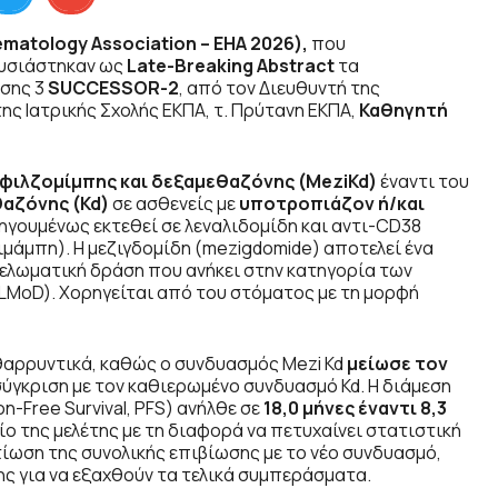
atology Association – EHA 2026),
που
ουσιάστηκαν ως
Late-Breaking Abstract
τα
άσης 3
SUCCESSOR-2
, από τον Διευθυντή της
ς Ιατρικής Σχολής ΕΚΠΑ, τ. Πρύτανη ΕΚΠΑ,
Καθηγητή
ρφιλζομίμπης και δεξαμεθαζόνης (MeziKd)
έναντι του
αζόνης (Kd)
σε ασθενείς με
υποτροπιάζον ή/και
οηγουμένως εκτεθεί σε λεναλιδομίδη και αντι-CD38
άμπη). Η μεζιγδομίδη (mezigdomide) αποτελεί ένα
λωματική δράση που ανήκει στην κατηγορία των
ELMoD). Χορηγείται από του στόματος με τη μορφή
αρρυντικά, καθώς ο συνδυασμός Mezi Kd
μείωσε τον
σύγκριση με τον καθιερωμένο συνδυασμό Kd. Η διάμεση
n-Free Survival, PFS) ανήλθε σε
18,0 μήνες έναντι 8,3
ο της μελέτης με τη διαφορά να πετυχαίνει στατιστική
τίωση της συνολικής επιβίωσης με το νέο συνδυασμό,
 για να εξαχθούν τα τελικά συμπεράσματα.