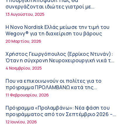
Υπουργική Απόφαση: Πως θα
ΚΥ Σοφάδων
συνεργάζονται ιδιώτες γιατροί με
Πόσο μας επηρεάζει ο ύπνος με ανεμιστήρα
νοσοκομεία του δημοσίου συστήματος
13 Αυγούστου, 2025
ή air-condition το καλοκαίρι
υγείας
11:34 πμ
Η Novo Nordisk Ελλάς μείωσε την τιμή του
Wegovy® για τη διαχείριση του βάρους
Randy Schekman, Νομπελίστας Ιατρικής:
20 Μαρτίου, 2026
«Σε πέντε χρόνια μπορεί να έχουμε
θεραπεία που αναστέλλει την εξέλιξη του
9:24 πμ
Χρήστος Γεωργόπουλος (Ερρίκος Ντυνάν):
Πάρκινσον»
Όταν η σύγχρονη Νευροχειρουργική νικά το
Αντώνης Βουκλαρής – «ΕΡΡΙΚΟΣ ΝΤΥΝΑΝ»
φόβο!
4 Νοεμβρίου, 2025
9:18 πμ
Που να επικοινωνούν οι πολίτες για το
Πώς να προλάβετε και να αντιμετωπίσετε
πρόγραμμα ΠΡΟΛΑΜΒΑΝΩ κατά της
τη διάρροια των ταξιδιωτών
παχυσαρκίας
11 Φεβρουαρίου, 2026
8:30 πμ
Πρόγραμμα «Προλαμβάνω»: Νέα φάση του
Ευμενής Καραφυλλίδης (Metropolitan
προγράμματος από τον Σεπτέμβριο 2026 –
General): Γιατί η διατροφή πρέπει να
Δωρεάν προληπτικές εξετάσεις έως το 2030
12 Ιουνίου, 2026
καθοδηγείται από κλινικό διαιτολόγο;
7:37 πμ