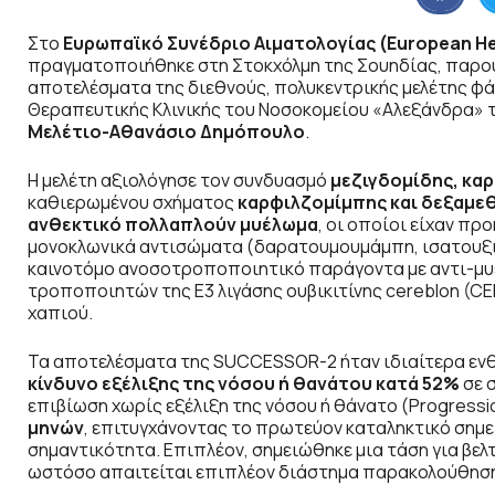
Στο
Ευρωπαϊκό Συνέδριο Αιματολογίας (European Hem
πραγματοποιήθηκε στη Στοκχόλμη της Σουηδίας, παρ
αποτελέσματα της διεθνούς, πολυκεντρικής μελέτης φ
Θεραπευτικής Κλινικής του Νοσοκομείου «Αλεξάνδρα» τη
Μελέτιο-Αθανάσιο Δημόπουλο
.
Η μελέτη αξιολόγησε τον συνδυασμό
μεζιγδομίδης, κα
καθιερωμένου σχήματος
καρφιλζομίμπης και δεξαμεθ
ανθεκτικό πολλαπλούν μυέλωμα
, οι οποίοι είχαν πρ
μονοκλωνικά αντισώματα (δαρατουμουμάμπη, ισατουξιμ
καινοτόμο ανοσοτροποποιητικό παράγοντα με αντι-μυε
τροποποιητών της E3 λιγάσης ουβικιτίνης cereblon (C
χαπιού.
Τα αποτελέσματα της SUCCESSOR-2 ήταν ιδιαίτερα ενθ
κίνδυνο εξέλιξης της νόσου ή θανάτου κατά 52%
σε 
επιβίωση χωρίς εξέλιξη της νόσου ή θάνατο (Progressio
μηνών
, επιτυγχάνοντας το πρωτεύον καταληκτικό σημεί
σημαντικότητα. Επιπλέον, σημειώθηκε μια τάση για βελ
ωστόσο απαιτείται επιπλέον διάστημα παρακολούθησης