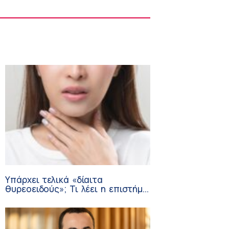
Στους Φούρνους η 230η Αποστολή των
Κινητών Ιατρικών Μονάδων (ΚΙΜ)
8:06 πμ
Υπάρχει τελικά «δίαιτα
θυρεοειδούς»; Τι λέει η επιστήμη
για τη διατροφή και τα
συμπληρώματα