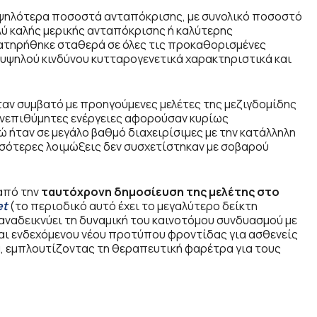
υψηλότερα ποσοστά ανταπόκρισης, με συνολικό ποσοστό
ύ καλής μερικής ανταπόκρισης ή καλύτερης
ατηρήθηκε σταθερά σε όλες τις προκαθορισμένες
υψηλού κινδύνου κυτταρογενετικά χαρακτηριστικά και
αν συμβατό με προηγούμενες μελέτες της μεζιγδομίδης
 ανεπιθύμητες ενέργειες αφορούσαν κυρίως
ώ ήταν σε μεγάλο βαθμό διαχειρίσιμες με την κατάλληλη
σσότερες λοιμώξεις δεν συσχετίστηκαν με σοβαρού
από την
ταυτόχρονη δημοσίευση της μελέτης στο
et
(το περιοδικό αυτό έχει το μεγαλύτερο δείκτη
αναδεικνύει τη δυναμική του καινοτόμου συνδυασμού με
αι ενδεχόμενου νέου προτύπου φροντίδας για ασθενείς
, εμπλουτίζοντας τη θεραπευτική φαρέτρα για τους