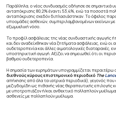
Παράλληλα, ο νέος συνδυασμός οδήγησε σε σημαντικά 
ανταπόκρισης 80,2% έναντι 53,4%, ενώ τα ποσοστά πολ
ανταπόκρισης σχεδόν διπλασιάστηκαν. Το όφελος παρ
υποομάδες ασθενών, συμπεριλαμβανομένων εκείνων με 
εξωμυελική νόσο.
Το προφίλ ασφάλειας της νέας συνδυαστικής αγωγής ήτ
και δεν αναδείχθηκαν νέα ζητήματα ασφάλειας, ενώ οι
ουδετεροπενία και άλλες αιματολογικές διαταραχές, εν
υποστηρικτική αγωγή. Αξίζει να σημειωθεί ότι οι περι
βαθμού ουδετεροπενία.
Η σημασία των ευρημάτων υπογραμμίζεται περαιτέρω 
διεθνούς κύρους επιστημονικό περιοδικό
The
Lanc
απήχησης από όλα τα ιατρικά περιοδικά), γεγονός που 
μεζιγδομίδη ως πιθανής νέας θεραπευτικής επιλογής κ
με υποτροπιάζον ή/και ανθεκτικό πολλαπλούν μυέλωμα
ασθενείς με πολλαπλούν μυέλωμα.