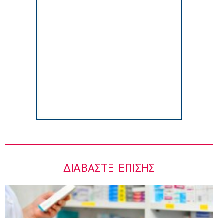
Γιάννης Καντώρος – Όμιλος INTERAMERICAN
8:34 πμ
Στους Φούρνους η 230η Αποστολή των
Κινητών Ιατρικών Μονάδων (ΚΙΜ)
8:06 πμ
ΔΙΑΒΆΣΤΕ ΕΠΊΣΗΣ