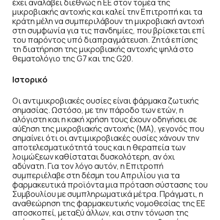
έχει αναλάβει διεθνώς η ΕΕ στον τομέα της
μικροβιακής αντοχής και καλεί την Επιτροπή και τα
κράτη μέλη να συμπεριλάβουν τη μικροβιακή αντοχή
στη συμφωνία για τις πανδημίες, που βρίσκεται επί
του παρόντος υπό διαπραγμάτευση. Ζητά επίσης
τη διατήρηση της μικροβιακής αντοχής ψηλά στο
θεματολόγιο της G7 και της G20.
Ιστορικό
Οι αντιμικροβιακές ουσίες είναι φάρμακα ζωτικής
σημασίας. Ωστόσο, με την πάροδο των ετών, η
αλόγιστη και η κακή χρήση τους έχουν οδηγήσει σε
αύξηση της μικροβιακής αντοχής (ΜΑ), γεγονός που
σημαίνει ότι οι αντιμικροβιακές ουσίες χάνουν την
αποτελεσματικότητά τους και η θεραπεία των
λοιμώξεων καθίσταται δυσκολότερη, αν όχι
αδύνατη. Για τον λόγο αυτόν, η Επιτροπή
συμπεριέλαβε στη δέσμη του Απριλίου για τα
φαρμακευτικά προϊόντα μια πρόταση σύστασης του
Συμβουλίου με συμπληρωματικά μέτρα. Πράγματι, η
αναθεώρηση της φαρμακευτικής νομοθεσίας της ΕΕ
αποσκοπεί, μεταξύ άλλων, και στην τόνωση της