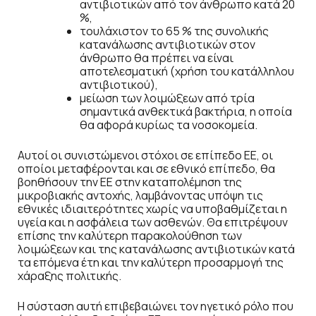
αντιβιοτικών από τον άνθρωπο κατά 20
%,
τουλάχιστον το 65 % της συνολικής
κατανάλωσης αντιβιοτικών στον
άνθρωπο θα πρέπει να είναι
αποτελεσματική (χρήση του κατάλληλου
αντιβιοτικού),
μείωση των λοιμώξεων από τρία
σημαντικά ανθεκτικά βακτήρια, η οποία
θα αφορά κυρίως τα νοσοκομεία.
Αυτοί οι συνιστώμενοι στόχοι σε επίπεδο ΕΕ, οι
οποίοι μεταφέρονται και σε εθνικό επίπεδο, θα
βοηθήσουν την ΕΕ στην καταπολέμηση της
μικροβιακής αντοχής, λαμβάνοντας υπόψη τις
εθνικές ιδιαιτερότητες χωρίς να υποβαθμίζεται η
υγεία και η ασφάλεια των ασθενών. Θα επιτρέψουν
επίσης την καλύτερη παρακολούθηση των
λοιμώξεων και της κατανάλωσης αντιβιοτικών κατά
τα επόμενα έτη και την καλύτερη προσαρμογή της
χάραξης πολιτικής.
Η σύσταση αυτή επιβεβαιώνει τον ηγετικό ρόλο που