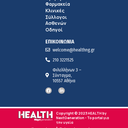
Φαρμακεία
Κλινικές
Σύλλογοι
Ασθενών
Οδηγοί
ΕΠΙΚΟΙΝΩΝΙΑ
welcome@healthng.gr
210 3221525
Φιλελλήνων 3 –
Σύνταγμα,
10557 Αθήνα
Copyright © 2023 HEALTH by
NextGeneration - Το portal για
την υγεία