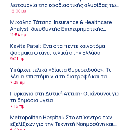
λειτουργία της εφοδιαστικής αλυσίδας των
φαρμάκων στη διάρκεια του καλοκαιριού
12:08 μμ
Μιχάλης Τάτσης, Insurance & Healthcare
Analyst, διευθυντής Επιχειρηματικής
Ανάπτυξης Ομίλου HHG
11:54 πμ
Kavita Patel: Ένα στα πέντε καινοτόμα
φάρμακα φτάνει τελικά στην Ελλάδα
9:21 πμ
Υπάρχει τελικά «δίαιτα θυρεοειδούς»; Τι
λέει η επιστήμη για τη διατροφή και τα
συμπληρώματα
7:38 πμ
Πυρκαγιά στη Δυτική Αττική: Οι κίνδυνοι για
τη δημόσια υγεία
7:16 πμ
Metropolitan Hospital: Στο επίκεντρο των
εξελίξεων για την Τεχνητή Νοημοσύνη και
6:28 πμ