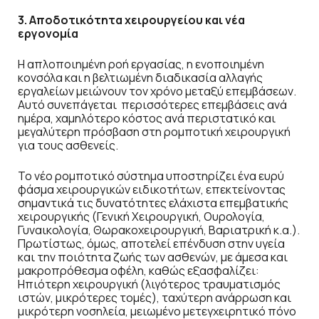
3. Αποδοτικότητα χειρουργείου και νέα
εργονομία
Η απλοποιημένη ροή εργασίας, η ενοποιημένη
κονσόλα και η βελτιωμένη διαδικασία αλλαγής
εργαλείων μειώνουν τον χρόνο μεταξύ επεμβάσεων.
Αυτό συνεπάγεται περισσότερες επεμβάσεις ανά
ημέρα, χαμηλότερο κόστος ανά περιστατικό και
μεγαλύτερη πρόσβαση στη ρομποτική χειρουργική
για τους ασθενείς.
Το νέο ρομποτικό σύστημα υποστηρίζει ένα ευρύ
φάσμα χειρουργικών ειδικοτήτων, επεκτείνοντας
σημαντικά τις δυνατότητες ελάχιστα επεμβατικής
χειρουργικής (Γενική Χειρουργική, Ουρολογία,
Γυναικολογία, Θωρακοχειρουργική, Βαριατρική κ.α.).
Πρωτίστως, όμως, αποτελεί επένδυση στην υγεία
και την ποιότητα ζωής των ασθενών, με άμεσα και
μακροπρόθεσμα οφέλη, καθώς εξασφαλίζει:
Ηπιότερη χειρουργική (λιγότερος τραυματισμός
ιστών, μικρότερες τομές), ταχύτερη ανάρρωση και
μικρότερη νοσηλεία, μειωμένο μετεγχειρητικό πόνο