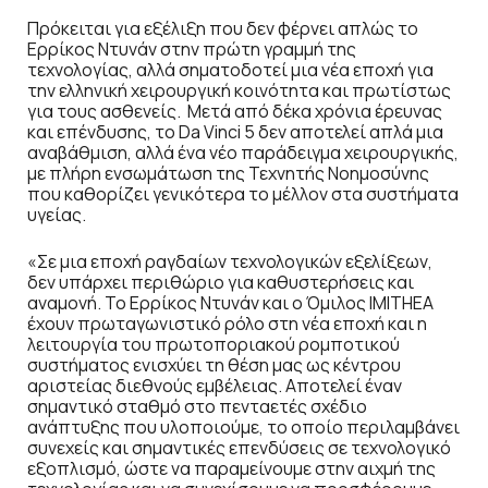
Πρόκειται για εξέλιξη που δεν φέρνει απλώς το
Ερρίκος Ντυνάν στην πρώτη γραμμή της
τεχνολογίας, αλλά σηματοδοτεί μια νέα εποχή για
την ελληνική χειρουργική κοινότητα και πρωτίστως
για τους ασθενείς. Μετά από δέκα χρόνια έρευνας
και επένδυσης, το Da Vinci 5 δεν αποτελεί απλά μια
αναβάθμιση, αλλά ένα νέο παράδειγμα χειρουργικής,
με πλήρη ενσωμάτωση της Τεχνητής Νοημοσύνης
που καθορίζει γενικότερα το μέλλον στα συστήματα
υγείας.
«Σε μια εποχή ραγδαίων τεχνολογικών εξελίξεων,
δεν υπάρχει περιθώριο για καθυστερήσεις και
αναμονή. Το Ερρίκος Ντυνάν και ο Όμιλος IMITHEA
έχουν πρωταγωνιστικό ρόλο στη νέα εποχή και η
λειτουργία του πρωτοποριακού ρομποτικού
συστήματος ενισχύει τη θέση μας ως κέντρου
αριστείας διεθνούς εμβέλειας. Αποτελεί έναν
σημαντικό σταθμό στο πενταετές σχέδιο
ανάπτυξης που υλοποιούμε, το οποίο περιλαμβάνει
συνεχείς και σημαντικές επενδύσεις σε τεχνολογικό
εξοπλισμό, ώστε να παραμείνουμε στην αιχμή της