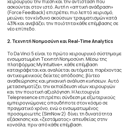
χειρουργού την πίεση και την αντίσταση που
ασκούνται στον ιστό. Αυτή η «απτική ανάδραση»
(Force Feedback) επιτρέπει πιο λεπτό χειρισμό,
μειώνει τον κίνδυνο ακούσιων τραυματισμών κατά
43% και ανεβάζει την ποιότητα κάθε επέμβασης σε
νέο επίπεδο.
2. Τεχνητή Νοημοσύνη και Real-Time Analytics
Το Da Vinci 5 είναι το πρώτο χειρουργικό σύστημα με
ενσωματωμένη Tεχνητή Nοημοσύνη. Μέσω της
πλατφόρμας My Intuitive+, κάθε επέμβαση
καταγράφεται και αναλύεται αυτόματα, παρέχοντας
αντικειμενικούς δείκτες απόδοσης, βίντεο
αναθεώρησης και μηχανική ανάλυση κινήσεων. Αυτό
μετασχηματίζει την εκπαίδευση νέων χειρουργών
και την ποιοτική αξιολόγηση. Η λειτουργία
Telepresence επιτρέπει σύνδεση με εξωτερικούς
εμπειρογνώμονες οπουδήποτε στον κόσμο σε
πραγματικό χρόνο, ενώ ο ενσωματωμένος
προσομοιωτής (SimNow 2) δίνει τη δυνατότητα
εξάσκησης και «ζεστάματος» απευθείας στην
κονσόλα, πριν από κάθε επέμβαση.