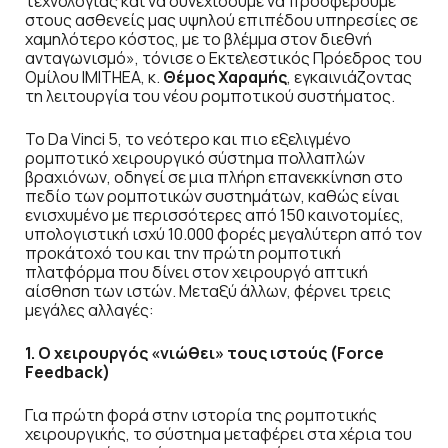
τεχνολογίας και να συνεχίσουμε να προσφέρουμε
στους ασθενείς μας υψηλού επιπέδου υπηρεσίες σε
χαμηλότερο κόστος, με το βλέμμα στον διεθνή
ανταγωνισμό», τόνισε ο Εκτελεστικός Πρόεδρος του
Ομίλου IMITHEA, κ.
Θέμος Χαραμής
, εγκαινιάζοντας
τη λειτουργία του νέου ρομποτικού συστήματος.
Το Da Vinci 5, το νεότερο και πιο εξελιγμένο
ρομποτικό χειρουργικό σύστημα πολλαπλών
βραχιόνων, οδηγεί σε μια πλήρη επανεκκίνηση στο
πεδίο των ρομποτικών συστημάτων, καθώς είναι
ενισχυμένο με περισσότερες από 150 καινοτομίες,
υπολογιστική ισχύ 10.000 φορές μεγαλύτερη από τον
προκάτοχό του και την πρώτη ρομποτική
πλατφόρμα που δίνει στον χειρουργό απτική
αίσθηση των ιστών. Μεταξύ άλλων, φέρνει τρεις
μεγάλες αλλαγές:
1. Ο χειρουργός «νιώθει» τους ιστούς (Force
Feedback)
Για πρώτη φορά στην ιστορία της ρομποτικής
χειρουργικής, το σύστημα μεταφέρει στα χέρια του