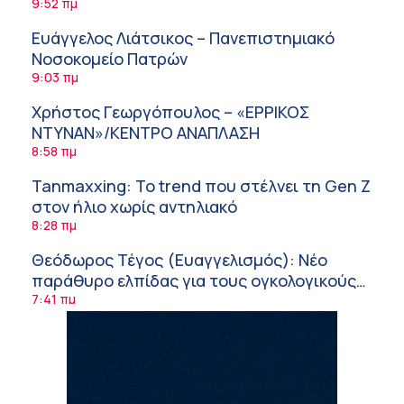
ΙΣΑ
9:52 πμ
Ευάγγελος Λιάτσικος – Πανεπιστημιακό
Νοσοκομείο Πατρών
9:03 πμ
Χρήστος Γεωργόπουλος – «ΕΡΡΙΚΟΣ
ΝΤΥΝΑΝ»/ΚΕΝΤΡΟ ΑΝΑΠΛΑΣΗ
8:58 πμ
Tanmaxxing: To trend που στέλνει τη Gen Z
στον ήλιο χωρίς αντηλιακό
8:28 πμ
Θεόδωρος Τέγος (Ευαγγελισμός): Νέο
παράθυρο ελπίδας για τους ογκολογικούς
ασθενείς μέσω κλινικών δοκιμών
7:41 πμ
Ασφάλεια στο νερό: 8 χρήσιμες οδηγίες
από τον Ελληνικό Ερυθρό Σταυρό
7:03 πμ