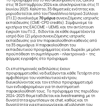
Το πρόγραμμα για το νέο ακαδημαϊκό έτος ξεκινά
στις 18 Σεπτεμβρίου 2024 και ολοκληρώνεται στις 11
Ιουνίου 2025. Καλύπτει 35 θεματικές ενότητες και
μοριοδοτείται από τον Πανελλήνιο Ιατρικό Σύλλογο
(Π.Ι.Σ) συνολικά με
70 μόρια
συνεχιζόμενης ιατρικής
εκπαίδευσης (CME-CPD credits). Σύμφωνα με τα
κριτήρια της EACCME – UEMS, και την αντίστοιχη
έγκριση του Π.Ι.Σ., δίδονται σε κάθε συμμετέχοντα
ιατρό δύο (2) μόρια συνεχιζόμενης ιατρικής
εκπαίδευσης για την παρακολούθηση καθενός από
τα 35 σεμινάρια. Η παρακολούθηση του
εκπαιδευτικού προγράμματος είναι δωρεάν, με μόνη
προϋπόθεση τη συμπλήρωση – ηλεκτρονικά – της
φόρμας εγγραφής στο πρόγραμμα.
Οι επιστημονικές εκδηλώσεις έχουν
προγραμματισθεί να διεξάγονται κάθε Τετάρτη στο
αμφιθέατρο του νοσηλευτικού κέντρου,
διευκολύνοντας και τον ετήσιο προγραμματισμό
των ενδιαφερομένων για τη συστηματική
παρακολούθησή τους. Το πρόγραμμα της περιόδου
2024-2025 θα μεταδίδεται και livestreaming, με τη
δυνατότητα ερωτήσεων σε chat, καθώς και τη
δυνατότητα για επικοινωνία και αξιολόγηση του