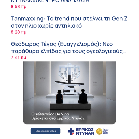
ΝΤΥΝΑΝ»/ΚΕΝΤΡΟ ΑΝΑΠΛΑΣΗ
8:58 πμ
Tanmaxxing: To trend που στέλνει τη Gen Z
στον ήλιο χωρίς αντηλιακό
8:28 πμ
Θεόδωρος Τέγος (Ευαγγελισμός): Νέο
παράθυρο ελπίδας για τους ογκολογικούς
ασθενείς μέσω κλινικών δοκιμών
7:41 πμ
Ασφάλεια στο νερό: 8 χρήσιμες οδηγίες
από τον Ελληνικό Ερυθρό Σταυρό
7:03 πμ
Μαρίνα Ραυτοπούλου (ΙΑΤΡΙΚΟ ΚΕΝΤΡΟ):
Εκπαίδευση στον διαβήτη – Ένας πυλώνας
της σύγχρονης φροντίδας
6:56 πμ
Αθανάσιος Μανώλης (Metropolitan
Hospital): Καρδιοπαθείς και καλοκαίρι –
Διακοπές με ασφάλεια
6:20 πμ