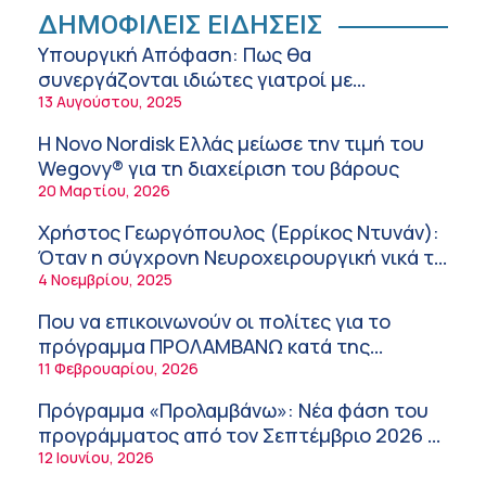
Ειρήνη Ζίγκιρη (Ερρίκος Ντυνάν): H θερμική
ΔΗΜΟΦΙΛΕΙΣ ΕΙΔΗΣΕΙΣ
καταπόνηση στους ηλικιωμένους
Υπουργική Απόφαση: Πως θα
εργαζόμενους
6:11 πμ
συνεργάζονται ιδιώτες γιατροί με
νοσοκομεία του δημοσίου συστήματος
13 Αυγούστου, 2025
Σύσκεψη στον ΕΟΦ για την ομαλή
υγείας
λειτουργία της εφοδιαστικής αλυσίδας των
Η Novo Nordisk Ελλάς μείωσε την τιμή του
φαρμάκων στη διάρκεια του καλοκαιριού
12:08 μμ
Wegovy® για τη διαχείριση του βάρους
20 Μαρτίου, 2026
Μιχάλης Τάτσης, Insurance & Healthcare
Analyst, διευθυντής Επιχειρηματικής
Χρήστος Γεωργόπουλος (Ερρίκος Ντυνάν):
Ανάπτυξης Ομίλου HHG
11:54 πμ
Όταν η σύγχρονη Νευροχειρουργική νικά το
φόβο!
4 Νοεμβρίου, 2025
Kavita Patel: Ένα στα πέντε καινοτόμα
φάρμακα φτάνει τελικά στην Ελλάδα
Που να επικοινωνούν οι πολίτες για το
9:21 πμ
πρόγραμμα ΠΡΟΛΑΜΒΑΝΩ κατά της
παχυσαρκίας
11 Φεβρουαρίου, 2026
Υπάρχει τελικά «δίαιτα θυρεοειδούς»; Τι
λέει η επιστήμη για τη διατροφή και τα
Πρόγραμμα «Προλαμβάνω»: Νέα φάση του
συμπληρώματα
7:38 πμ
προγράμματος από τον Σεπτέμβριο 2026 –
Δωρεάν προληπτικές εξετάσεις έως το
12 Ιουνίου, 2026
Πυρκαγιά στη Δυτική Αττική: Οι κίνδυνοι για
2030