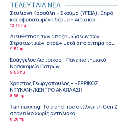
ΤΕΛΕΥΤΑΙΑ ΝΕΑ
Στυλιανή Κασούλη – Σκούμα (ΥΓΕΙΑ): Ξηρό
και αφυδατωμένο δέρμα – Αίτια και
αντιμετώπιση
10:14 πμ
Διευθέτηση των αποζημιώσεων των
Στρατιωτικών Ιατρών μετά από αίτημα του
ΙΣΑ
9:52 πμ
Ευάγγελος Λιάτσικος – Πανεπιστημιακό
Νοσοκομείο Πατρών
9:03 πμ
Χρήστος Γεωργόπουλος – «ΕΡΡΙΚΟΣ
ΝΤΥΝΑΝ»/ΚΕΝΤΡΟ ΑΝΑΠΛΑΣΗ
8:58 πμ
Tanmaxxing: To trend που στέλνει τη Gen Z
στον ήλιο χωρίς αντηλιακό
8:28 πμ