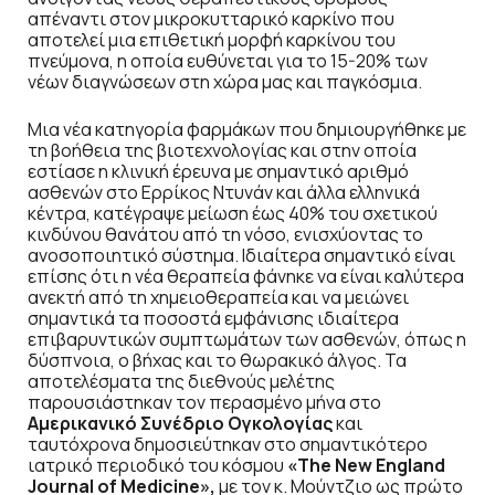
απέναντι στον μικροκυτταρικό καρκίνο που
αποτελεί μια επιθετική μορφή καρκίνου του
πνεύμονα, η οποία ευθύνεται για το 15-20% των
νέων διαγνώσεων στη χώρα μας και παγκόσμια.
Μια νέα κατηγορία φαρμάκων που δημιουργήθηκε με
τη βοήθεια της βιοτεχνολογίας και στην οποία
εστίασε η κλινική έρευνα με σημαντικό αριθμό
ασθενών στο Ερρίκος Ντυνάν και άλλα ελληνικά
κέντρα, κατέγραψε μείωση έως 40% του σχετικού
κινδύνου θανάτου από τη νόσο, ενισχύοντας το
ανοσοποιητικό σύστημα. Ιδιαίτερα σημαντικό είναι
επίσης ότι η νέα θεραπεία φάνηκε να είναι καλύτερα
ανεκτή από τη χημειοθεραπεία και να μειώνει
σημαντικά τα ποσοστά εμφάνισης ιδιαίτερα
επιβαρυντικών συμπτωμάτων των ασθενών, όπως η
δύσπνοια, ο βήχας και το θωρακικό άλγος. Τα
αποτελέσματα της διεθνούς μελέτης
παρουσιάστηκαν τον περασμένο μήνα στο
Αμερικανικό Συνέδριο Ογκολογίας
και
ταυτόχρονα δημοσιεύτηκαν στο σημαντικότερο
ιατρικό περιοδικό του κόσμου
«
The
New
England
Journal
of
Medicine
»,
με τον κ. Μούντζιο ως πρώτο