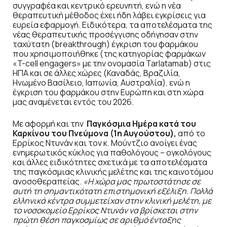
συγγραφέα και κεντρικό ερευνητή, ενώ η νέα
θεραπευτική μέθοδος έχει ήδη λάβει εγκρίσεις για
ευρεία εφαρμογή. Ειδικότερα, τα αποτελέσματα της
νέας θεραπευτικής προσέγγισης οδήγησαν στην
ταχύτατη (breakthrough) έγκριση του φαρμάκου
που χρησιμοποιήθηκε (της κατηγορίας φαρμάκων
«T-cell engagers» με την ονομασία Tarlatamab) στις
ΗΠΑ και σε άλλες χώρες (Καναδάς, Βραζιλία,
Ηνωμένο Βασίλειο, Ιαπωνία, Αυστραλία), ενώ η
έγκριση του φαρμάκου στην Ευρώπη και στη χώρα
μας αναμένεται εντός του 2026.
Με αφορμή και την
Παγκόσμια Ημέρα κατά του
Καρκίνου του Πνεύμονα (1η Αυγούστου),
από το
Ερρίκος Ντυνάν και τον κ. Μούντζιο ανοίγει ένας
ενημερωτικός κύκλος για παθολόγους – ογκολόγους
και άλλες ειδικότητες σχετικά με τα αποτελέσματα
της παγκόσμιας κλινικής μελέτης και της καινοτόμου
ανοσοθεραπείας.
«Η χώρα μας πρωτοστάτησε σε
αυτή τη σημαντικότατη επιστημονική εξέλιξη. Πολλά
ελληνικά κέντρα συμμετείχαν στην κλινική μελέτη, με
το νοσοκομείο Ερρίκος Ντυνάν να βρίσκεται στην
πρώτη θέση παγκοσμίως σε αριθμό ένταξης