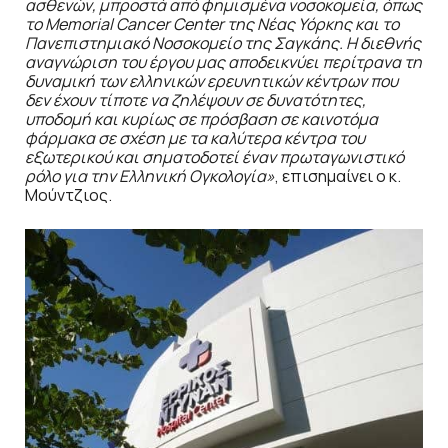
ασθενών, μπροστά από φημισμένα νοσοκομεία, όπως
το
Memorial
Cancer
Center
της Νέας Υόρκης και το
Πανεπιστημιακό Νοσοκομείο της Σαγκάης. Η διεθνής
αναγνώριση του έργου μας αποδεικνύει περίτρανα τη
δυναμική των ελληνικών ερευνητικών κέντρων που
δεν έχουν τίποτε να ζηλέψουν σε δυνατότητες,
υποδομή και κυρίως σε πρόσβαση σε καινοτόμα
φάρμακα σε σχέση με τα καλύτερα κέντρα του
εξωτερικού και σηματοδοτεί έναν πρωταγωνιστικό
ρόλο για την Ελληνική Ογκολογία»
, επισημαίνει ο κ.
Μούντζιος.