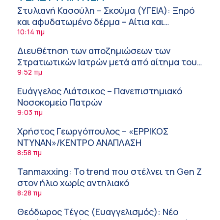
Στυλιανή Κασούλη – Σκούμα (ΥΓΕΙΑ): Ξηρό
και αφυδατωμένο δέρμα – Αίτια και
αντιμετώπιση
10:14 πμ
Διευθέτηση των αποζημιώσεων των
Στρατιωτικών Ιατρών μετά από αίτημα του
ΙΣΑ
9:52 πμ
Ευάγγελος Λιάτσικος – Πανεπιστημιακό
Νοσοκομείο Πατρών
9:03 πμ
Χρήστος Γεωργόπουλος – «ΕΡΡΙΚΟΣ
ΝΤΥΝΑΝ»/ΚΕΝΤΡΟ ΑΝΑΠΛΑΣΗ
8:58 πμ
Tanmaxxing: To trend που στέλνει τη Gen Z
στον ήλιο χωρίς αντηλιακό
8:28 πμ
Θεόδωρος Τέγος (Ευαγγελισμός): Νέο