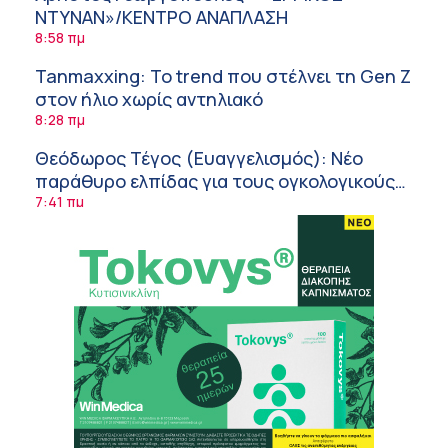
ΝΤΥΝΑΝ»/ΚΕΝΤΡΟ ΑΝΑΠΛΑΣΗ
8:58 πμ
Tanmaxxing: To trend που στέλνει τη Gen Z
στον ήλιο χωρίς αντηλιακό
8:28 πμ
Θεόδωρος Τέγος (Ευαγγελισμός): Νέο
παράθυρο ελπίδας για τους ογκολογικούς
ασθενείς μέσω κλινικών δοκιμών
7:41 πμ
Ασφάλεια στο νερό: 8 χρήσιμες οδηγίες
από τον Ελληνικό Ερυθρό Σταυρό
7:03 πμ
Μαρίνα Ραυτοπούλου (ΙΑΤΡΙΚΟ ΚΕΝΤΡΟ):
Εκπαίδευση στον διαβήτη – Ένας πυλώνας
της σύγχρονης φροντίδας
6:56 πμ
Αθανάσιος Μανώλης (Metropolitan
Hospital): Καρδιοπαθείς και καλοκαίρι –
6:20 πμ