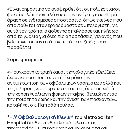
«Είναι σημαντικό να αναφερθεί ότι οι πολυεστιακοί
φακοί καλύπτουν πλέον και την ανάγκη για καθαρή
όραση σε ενδιάμεσες αποστάσεις, όπως εκείνες που
απαιτούνται όταν εργαζόμαστε σε υπολογιστή. Με
αυτό τον τρόπο, ο ασθενής απαλλάσσεται πλήρως
από τα γυαλιά για όλες τις αποστάσεις, γεγονός που
βελτιώνει σημαντικά την ποιότητα ζωής του»,
προσθέτει.
Συμπεράσματα
«Η σύγχρονη ιατρική και οι τεχνολογικές εξελίξεις
έχουν καταστήσει δυνατή όχι μόνο την
αντιμετώπιση των οφθαλμικών νοσημάτων αλλά και
της πλήρους λειτουργικότητας της όρασης χωρίς
την χρήση γυαλιών ή φακών επαφής, βελτιώνοντας
την ποιότητα ζωής και την άνεση των πασχόντων»,
καταλήγει ο κ. Παπαδόπουλος.
*
Η
Α’ Οφθαλμολογική Κλινική
του
Metropolitan
Hospital
διαθέτει εξοπλισμό τελευταίας
τεχνολογίας με υπερσύγχρονα μηχανήματα και