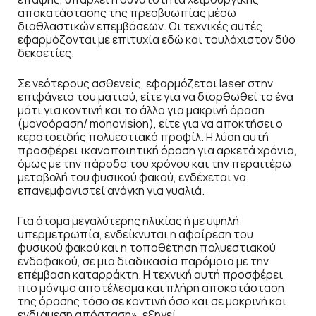
αποκατάστασης της πρεσβυωπίας μέσω
διαθλαστικών επεμβάσεων. Οι τεχνικές αυτές
εφαρμόζονται με επιτυχία εδώ και τουλάχιστον δύο
δεκαετίες.
Σε νεότερους ασθενείς, εφαρμόζεται laser στην
επιφάνεια του ματιού, είτε για να διορθωθεί το ένα
μάτι για κοντινή και το άλλο για μακρινή όραση
(μονοόραση/ monovision), είτε για να αποκτήσει ο
κερατοειδής πολυεστιακό προφίλ. Η λύση αυτή
προσφέρει ικανοποιητική όραση για αρκετά χρόνια,
όμως με την πάροδο του χρόνου και την περαιτέρω
μεταβολή του φυσικού φακού, ενδέχεται να
επανεμφανιστεί ανάγκη για γυαλιά.
Για άτομα μεγαλύτερης ηλικίας ή με υψηλή
υπερμετρωπία, ενδείκνυται η αφαίρεση του
φυσικού φακού και η τοποθέτηση πολυεστιακού
ενδοφακού, σε μια διαδικασία παρόμοια με την
επέμβαση καταρράκτη. Η τεχνική αυτή προσφέρει
πιο μόνιμο αποτέλεσμα και πλήρη αποκατάσταση
της όρασης τόσο σε κοντινή όσο και σε μακρινή και
ενδιάμεση απόσταση», εξηγεί.