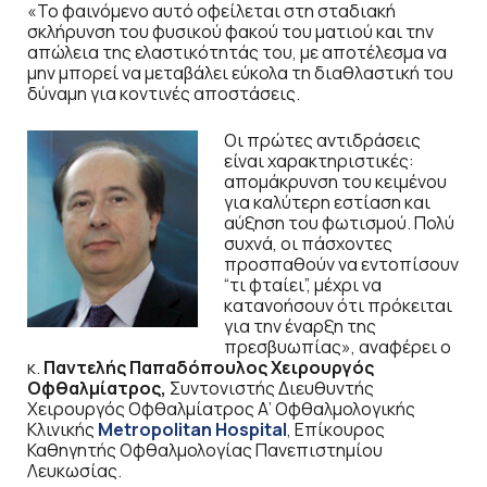
«Το φαινόμενο αυτό οφείλεται στη σταδιακή
σκλήρυνση του φυσικού φακού του ματιού και την
απώλεια της ελαστικότητάς του, με αποτέλεσμα να
μην μπορεί να μεταβάλει εύκολα τη διαθλαστική του
δύναμη για κοντινές αποστάσεις.
Οι πρώτες αντιδράσεις
είναι χαρακτηριστικές:
απομάκρυνση του κειμένου
για καλύτερη εστίαση και
αύξηση του φωτισμού. Πολύ
συχνά, οι πάσχοντες
προσπαθούν να εντοπίσουν
“τι φταίει”, μέχρι να
κατανοήσουν ότι πρόκειται
για την έναρξη της
πρεσβυωπίας», αναφέρει ο
κ.
Παντελής Παπαδόπουλος Χειρουργός
Οφθαλμίατρος,
Συντονιστής Διευθυντής
Χειρουργός Οφθαλμίατρος Α’ Οφθαλμολογικής
Κλινικής
Metropolitan
Hospital
, Επίκουρος
Καθηγητής Οφθαλμολογίας Πανεπιστημίου
Λευκωσίας.