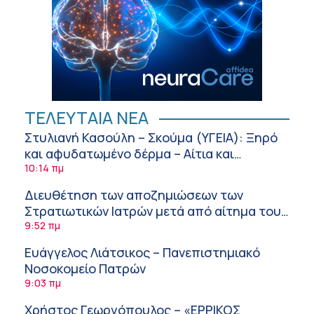
ΤΕΛΕΥΤΑΙΑ ΝΕΑ
Στυλιανή Κασούλη – Σκούμα (ΥΓΕΙΑ): Ξηρό
και αφυδατωμένο δέρμα – Αίτια και
αντιμετώπιση
10:14 πμ
Διευθέτηση των αποζημιώσεων των
Στρατιωτικών Ιατρών μετά από αίτημα του
ΙΣΑ
9:52 πμ
Ευάγγελος Λιάτσικος – Πανεπιστημιακό
Νοσοκομείο Πατρών
9:03 πμ
Χρήστος Γεωργόπουλος – «ΕΡΡΙΚΟΣ