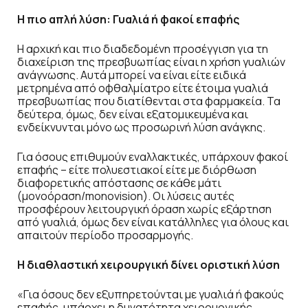
Η πιο απλή λύση: Γυαλιά ή φακοί επαφής
Η αρχική και πιο διαδεδομένη προσέγγιση για τη
διαχείριση της πρεσβυωπίας είναι η χρήση γυαλιών
ανάγνωσης. Αυτά μπορεί να είναι είτε ειδικά
μετρημένα από οφθαλμίατρο είτε έτοιμα γυαλιά
πρεσβυωπίας που διατίθενται στα φαρμακεία. Τα
δεύτερα, όμως, δεν είναι εξατομικευμένα και
ενδείκνυνται μόνο ως προσωρινή λύση ανάγκης.
Για όσους επιθυμούν εναλλακτικές, υπάρχουν φακοί
επαφής – είτε πολυεστιακοί είτε με διόρθωση
διαφορετικής απόστασης σε κάθε μάτι
(μονοόραση/monovision). Οι λύσεις αυτές
προσφέρουν λειτουργική όραση χωρίς εξάρτηση
από γυαλιά, όμως δεν είναι κατάλληλες για όλους και
απαιτούν περίοδο προσαρμογής.
Η διαθλαστική χειρουργική δίνει οριστική λύση
«Για όσους δεν εξυπηρετούνται με γυαλιά ή φακούς
επαφής, υπάρχει η δυνατότητα χειρουργικής