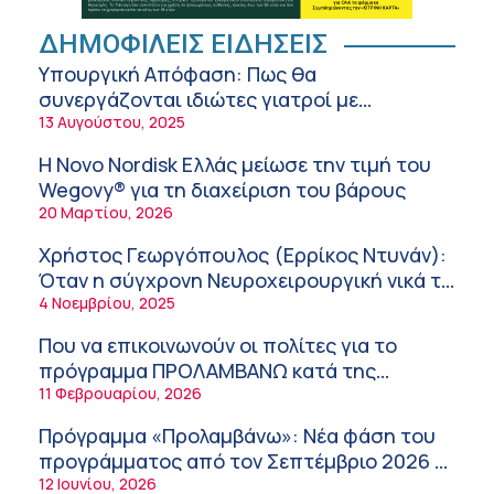
Διακοπές με ασφάλεια
Ειρήνη Ζίγκιρη (Ερρίκος Ντυνάν): H θερμική
ΔΗΜΟΦΙΛΕΙΣ ΕΙΔΗΣΕΙΣ
καταπόνηση στους ηλικιωμένους
Υπουργική Απόφαση: Πως θα
εργαζόμενους
6:11 πμ
συνεργάζονται ιδιώτες γιατροί με
νοσοκομεία του δημοσίου συστήματος
13 Αυγούστου, 2025
Σύσκεψη στον ΕΟΦ για την ομαλή
υγείας
λειτουργία της εφοδιαστικής αλυσίδας των
Η Novo Nordisk Ελλάς μείωσε την τιμή του
φαρμάκων στη διάρκεια του καλοκαιριού
12:08 μμ
Wegovy® για τη διαχείριση του βάρους
20 Μαρτίου, 2026
Μιχάλης Τάτσης, Insurance & Healthcare
Analyst, διευθυντής Επιχειρηματικής
Χρήστος Γεωργόπουλος (Ερρίκος Ντυνάν):
Ανάπτυξης Ομίλου HHG
11:54 πμ
Όταν η σύγχρονη Νευροχειρουργική νικά το
φόβο!
4 Νοεμβρίου, 2025
Kavita Patel: Ένα στα πέντε καινοτόμα
φάρμακα φτάνει τελικά στην Ελλάδα
Που να επικοινωνούν οι πολίτες για το
9:21 πμ
πρόγραμμα ΠΡΟΛΑΜΒΑΝΩ κατά της
παχυσαρκίας
11 Φεβρουαρίου, 2026
Υπάρχει τελικά «δίαιτα θυρεοειδούς»; Τι
λέει η επιστήμη για τη διατροφή και τα
Πρόγραμμα «Προλαμβάνω»: Νέα φάση του
συμπληρώματα
7:38 πμ
προγράμματος από τον Σεπτέμβριο 2026 –
Δωρεάν προληπτικές εξετάσεις έως το
12 Ιουνίου, 2026