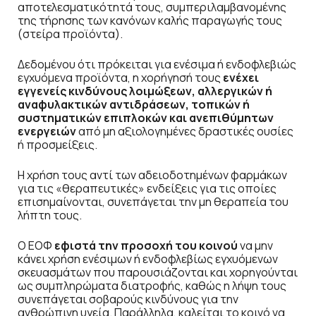
αποτελεσματικότητά τους, συμπεριλαμβανομένης
της τήρησης των κανόνων καλής παραγωγής τους
(στείρα προϊόντα).
Δεδομένου ότι πρόκειται για ενέσιμα ή ενδοφλεβιώς
εγχυόμενα προϊόντα, η χορήγησή τους
ενέχει
εγγενείς κινδύνους λοιμώξεων, αλλεργικών ή
αναφυλακτικών αντιδράσεων, τοπικών ή
συστηματικών επιπλοκών και ανεπιθύμητων
ενεργειών
από μη αξιολογημένες δραστικές ουσίες
ή προσμείξεις.
Η χρήση τους αντί των αδειοδοτημένων φαρμάκων
για τις «θεραπευτικές» ενδείξεις για τις οποίες
επισημαίνονται, συνεπάγεται την μη θεραπεία του
λήπτη τους.
Ο ΕΟΦ
εφιστά την προσοχή του κοινού
να μην
κάνει χρήση ενέσιμων ή ενδοφλεβίως εγχυόμενων
σκευασμάτων που παρουσιάζονται και χορηγούνται
ως συμπληρώματα διατροφής, καθώς η λήψη τους
συνεπάγεται σοβαρούς κινδύνους για την
ανθρώπινη υγεία. Παράλληλα, καλείται το κοινό να