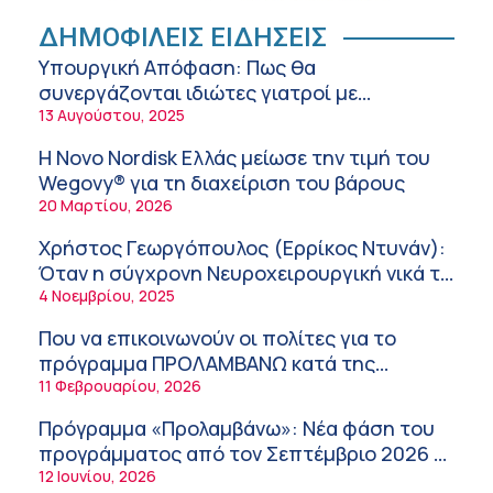
Ειρήνη Ζίγκιρη (Ερρίκος Ντυνάν): H θερμική
ΔΗΜΟΦΙΛΕΙΣ ΕΙΔΗΣΕΙΣ
καταπόνηση στους ηλικιωμένους
Υπουργική Απόφαση: Πως θα
εργαζόμενους
6:11 πμ
συνεργάζονται ιδιώτες γιατροί με
νοσοκομεία του δημοσίου συστήματος
13 Αυγούστου, 2025
Σύσκεψη στον ΕΟΦ για την ομαλή
υγείας
λειτουργία της εφοδιαστικής αλυσίδας των
Η Novo Nordisk Ελλάς μείωσε την τιμή του
φαρμάκων στη διάρκεια του καλοκαιριού
12:08 μμ
Wegovy® για τη διαχείριση του βάρους
20 Μαρτίου, 2026
Μιχάλης Τάτσης, Insurance & Healthcare
Analyst, διευθυντής Επιχειρηματικής
Χρήστος Γεωργόπουλος (Ερρίκος Ντυνάν):
Ανάπτυξης Ομίλου HHG
11:54 πμ
Όταν η σύγχρονη Νευροχειρουργική νικά το
φόβο!
4 Νοεμβρίου, 2025
Kavita Patel: Ένα στα πέντε καινοτόμα
φάρμακα φτάνει τελικά στην Ελλάδα
Που να επικοινωνούν οι πολίτες για το
9:21 πμ
πρόγραμμα ΠΡΟΛΑΜΒΑΝΩ κατά της
παχυσαρκίας
11 Φεβρουαρίου, 2026
Υπάρχει τελικά «δίαιτα θυρεοειδούς»; Τι
λέει η επιστήμη για τη διατροφή και τα
Πρόγραμμα «Προλαμβάνω»: Νέα φάση του
συμπληρώματα
7:38 πμ
προγράμματος από τον Σεπτέμβριο 2026 –
Δωρεάν προληπτικές εξετάσεις έως το
12 Ιουνίου, 2026
Πυρκαγιά στη Δυτική Αττική: Οι κίνδυνοι για