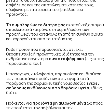
μετά από θετική αξιολόγηση της ποιότητας, της
ασφάλειας και της αποτελεσματικότητάς τους,
σύμφωνα με τα στοιχεία του φακέλου του
προϊόντος.
Τα
συμπληρώματα διατροφής
σκοπούν εξ ορισμού
αποκλειστικά και μόνο στη συμπλήρωση των
προσλήψεων του καταναλωτή από τη συνήθη δίαιτα
και χορηγούνται από του στόματος.
Κάθε προϊόν που παρουσιάζεται ότι έχει
θεραπευτικές ή προληπτικές ιδιότητες για τον
ανθρώπινο οργανισμό
συνιστά φάρμακο
(ως εκ της
παρουσίασής του).
Η παραγωγή, κυκλοφορία, παρουσίαση και διάθεση
των παραπάνω προϊόντων στην αγορά κατά
παράβαση της φαρμακευτικής νομοθεσίας
ενέχει
σοβαρούς κινδύνους για τη δημόσια υγεία,
ιδίως,
διότι:
Πρόκειται για
προϊόντα μη αξιολογημένα
ως προς
την ποιότητα, την ασφάλεια και την