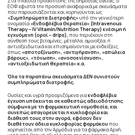
Στα πλαίσια προάσπισης της δημόσιας υγείας, ο
ΕΟΦ εφιστά την προσοχή αναφορικά με σκευάσματα
που παρουσιάζονται και χορηγούνται ως
«Συμπληρώματα Διατροφής»
υπό την γενικότερη
ονομασία
«Ενδοφλέβια Θεραπεία» (Ιntravenous
Therapy – IV Vitamin/Nutrition Therapy) ενέσιμη ή
εγχυόμενη (οροί – drips),
που περιέχουν στη
σύνθεσή τους βιταμίνες, μέταλλα, αμινοξέα, ή
αντιοξειδωτικά και επισημαίνονται με ενδείξεις,
όπως
«αποτοξίνωση», «αντιγήρανση», «απώλεια
βάρους», «τόνωση», «ανοσοενίσχυση»,
«αντιοξειδωτική θεραπεία» κ.α.
Όλα τα παραπάνω σκευάσματα ΔΕΝ συνιστούν
συμπληρώματα διατροφής.
Ουσίες και υγρά προοριζόμενα για
ενδοφλέβια
έγχυση υπόκεινται σε καθεστώς αδειοδότησης
σύμφωνα με τη φαρμακευτική νομοθεσία, και
συνεπώς απαγορεύεται η κυκλοφορία και
διάθεσή τους στην αγορά, εφόσον δεν
διαθέτουν άδεια κυκλοφορίας φαρμάκου
που
χορηγείται από την Αρμόδια για τα φάρμακα Αρχή,