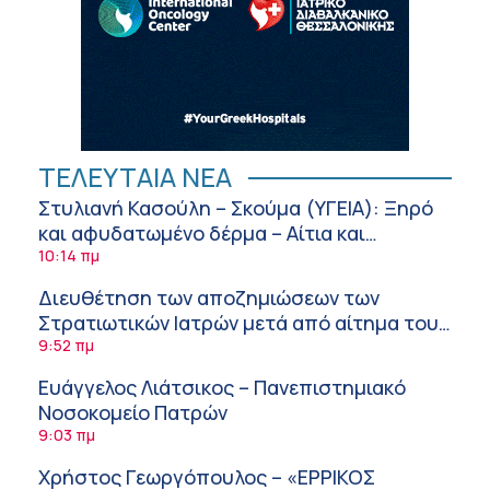
ΤΕΛΕΥΤΑΙΑ ΝΕΑ
Στυλιανή Κασούλη – Σκούμα (ΥΓΕΙΑ): Ξηρό
και αφυδατωμένο δέρμα – Αίτια και
αντιμετώπιση
10:14 πμ
Διευθέτηση των αποζημιώσεων των
Στρατιωτικών Ιατρών μετά από αίτημα του
ΙΣΑ
9:52 πμ
Ευάγγελος Λιάτσικος – Πανεπιστημιακό
Νοσοκομείο Πατρών
9:03 πμ
Χρήστος Γεωργόπουλος – «ΕΡΡΙΚΟΣ