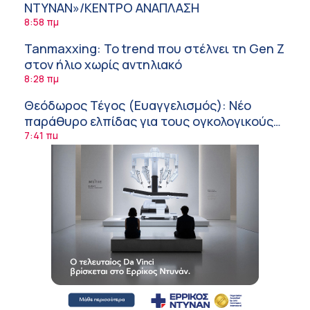
ΝΤΥΝΑΝ»/ΚΕΝΤΡΟ ΑΝΑΠΛΑΣΗ
8:58 πμ
Tanmaxxing: To trend που στέλνει τη Gen Z
στον ήλιο χωρίς αντηλιακό
8:28 πμ
Θεόδωρος Τέγος (Ευαγγελισμός): Νέο
παράθυρο ελπίδας για τους ογκολογικούς
ασθενείς μέσω κλινικών δοκιμών
7:41 πμ
Ασφάλεια στο νερό: 8 χρήσιμες οδηγίες
από τον Ελληνικό Ερυθρό Σταυρό
7:03 πμ
Μαρίνα Ραυτοπούλου (ΙΑΤΡΙΚΟ ΚΕΝΤΡΟ):
Εκπαίδευση στον διαβήτη – Ένας πυλώνας
της σύγχρονης φροντίδας
6:56 πμ
Αθανάσιος Μανώλης (Metropolitan
Hospital): Καρδιοπαθείς και καλοκαίρι –
Διακοπές με ασφάλεια
6:20 πμ