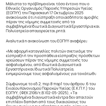
Μάλιστα το πρόβλημα είναι τόσο έντονο που ο
Εθνικός Οργανισμός Παροχής Υπηρεσιών Υγείας
(ΕΟΠΥΥ) την Παρασκευή 17 Οκτωβρίου 2025
ανακοίνωσε ότι η είσπραξη οποιασδήποτε αμοιβής
πέραν της νόμιμης συμμετοχής από τα
συμβεβλημένα Ιδιωτικά Διαγνωστικά Εργαστήρια και
Πολυϊατρεία απαγορεύεται ρητά.
Αναλυτικά η ανακοίνωση του ΕΟΠΥΥ αναφέρει:
«Με αφορμή καταγγελίες πολιτών σχετικά με την
είσπραξη ή την προσπάθεια είσπραξης πρόσθετων
χρεώσεων πέραν της νόμιμης συμμετοχής του
ασφαλισμένου, από Ιδιωτικά Διαγνωστικά
Εργαστήρια και Ιδιωτικά Πολυϊατρεία,
ενημερώνουμε τους ασφαλισμένους για τα κάτωθι:
Σύμφωνα με το εδ.2, περ.8 παρ1 του άρθρου .6 του
Ενιαίου Κανονισμού Παροχών Υγείας (Ε.Κ.Π.Υ.) του
ΕΟΠΥΥ, (ΦΕΚ 2106/τ.Β’/02-05-2025), «Τα
συμβεβλημένα διαγνωστικά κέντρα δεν απαιτούν
επιπλέον δαπάνη από τους δικαιούχους του