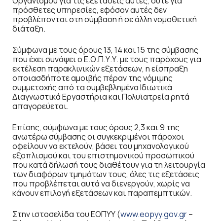
Οργανισμού για τις εξετάσεις αυτές, ούτε για
πρόσθετες υπηρεσίες, εφόσον αυτές δεν
προβλέπονται στη σύμβαση ή σε άλλη νομοθετική
διάταξη.
Σύμφωνα με τους όρους 13, 14 και 15 της σύμβασης
που έχει συνάψει ο Ε.Ο.Π.Υ.Υ. με τους παρόχους για
εκτέλεση παρακλινικών εξετάσεων, η είσπραξη
οποιασδήποτε αμοιβής πέραν της νόμιμης
συμμετοχής από τα συμβεβλημένα Ιδιωτικά
Διαγνωστικά Εργαστήρια και Πολυϊατρεία ρητά
απαγορεύεται.
Επίσης, σύμφωνα με τους όρους 2,3 και 9 της
ανωτέρω σύμβασης οι συγκεκριμένοι πάροχοι
οφείλουν να εκτελούν, βάσει του μηχανολογικού
εξοπλισμού και του επιστημονικού προσωπικού
που κατά δήλωσή τους διαθέτουν για τη λειτουργία
των διαφόρων τμημάτων τους, όλες τις εξετάσεις
που προβλέπεται αυτά να διενεργούν, χωρίς να
κάνουν επιλογή εξετάσεων και παραπεμπτικών.
Στην ιστοσελίδα του ΕΟΠΥΥ (
www.eopyy.gov.gr
–