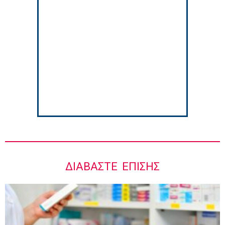
Γιάννης Καντώρος – Όμιλος INTERAMERICAN
8:34 πμ
Στους Φούρνους η 230η Αποστολή των
Κινητών Ιατρικών Μονάδων (ΚΙΜ)
8:06 πμ
ΔΙΑΒΆΣΤΕ ΕΠΊΣΗΣ