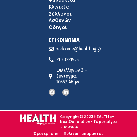
Κλινικές
Σύλλογοι
Ασθενών
Οδηγοί
ΕΠΙΚΟΙΝΩΝΙΑ
welcome@healthng.gr
210 3221525
Φιλελλήνων 3 –
Σύνταγμα,
10557 Αθήνα
Copyright © 2023 HEALTH by
NextGeneration - Το portal για
την υγεία
Όροι χρήσης
Πολιτική απορρήτου