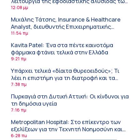
λειτουργία της εφοδιαστικής αλυσίδας των
φαρμάκων στη διάρκεια του καλοκαιριού
12:08 μμ
Μιχάλης Τάτσης, Insurance & Healthcare
Analyst, διευθυντής Επιχειρηματικής
Ανάπτυξης Ομίλου HHG
11:54 πμ
Kavita Patel: Ένα στα πέντε καινοτόμα
φάρμακα φτάνει τελικά στην Ελλάδα
9:21 πμ
Υπάρχει τελικά «δίαιτα θυρεοειδούς»; Τι
λέει η επιστήμη για τη διατροφή και τα
συμπληρώματα
7:38 πμ
Πυρκαγιά στη Δυτική Αττική: Οι κίνδυνοι για
τη δημόσια υγεία
7:16 πμ
Metropolitan Hospital: Στο επίκεντρο των
εξελίξεων για την Τεχνητή Νοημοσύνη και
την Ογκολογία
6:28 πμ