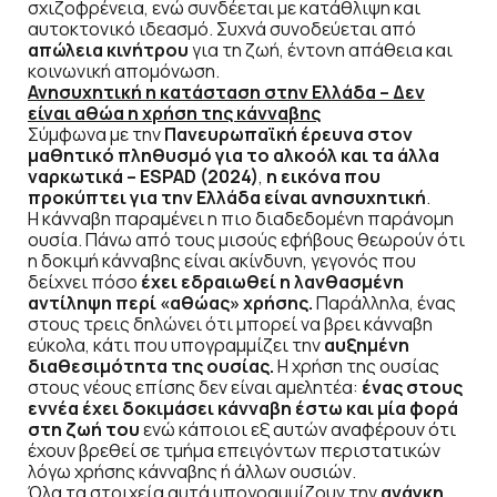
σχιζοφρένεια, ενώ συνδέεται με κατάθλιψη και
αυτοκτονικό ιδεασμό. Συχνά συνοδεύεται από
απώλεια κινήτρου
για τη ζωή, έντονη απάθεια και
κοινωνική απομόνωση.
Ανησυχητική η κατάσταση στην Ελλάδα – Δεν
είναι αθώα η χρήση της κάνναβης
Σύμφωνα με την
Πανευρωπαϊκή έρευνα στον
μαθητικό πληθυσμό για το αλκοόλ και τα άλλα
ναρκωτικά – ESPAD (2024)
,
η εικόνα που
προκύπτει για την Ελλάδα είναι ανησυχητική
.
Η κάνναβη παραμένει η πιο διαδεδομένη παράνομη
ουσία. Πάνω από τους μισούς εφήβους θεωρούν ότι
η δοκιμή κάνναβης είναι ακίνδυνη, γεγονός που
δείχνει πόσο
έχει εδραιωθεί η λανθασμένη
αντίληψη περί «αθώας» χρήσης.
Παράλληλα, ένας
στους τρεις δηλώνει ότι μπορεί να βρει κάνναβη
εύκολα, κάτι που υπογραμμίζει την
αυξημένη
διαθεσιμότητα της ουσίας.
Η χρήση της ουσίας
στους νέους επίσης δεν είναι αμελητέα:
ένας στους
εννέα έχει δοκιμάσει κάνναβη έστω και μία φορά
στη ζωή του
ενώ κάποιοι εξ αυτών αναφέρουν ότι
έχουν βρεθεί σε τμήμα επειγόντων περιστατικών
λόγω χρήσης κάνναβης ή άλλων ουσιών.
Όλα τα στοιχεία αυτά υπογραμμίζουν την
ανάγκη