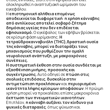
ολοκληρωθεί η αναπτυξιακή ωρίμανση του
εγκεφάλου.
H
επιστημονική αλήθεια επομένως
αποδεικνύεται διαφορετική
:
η χρήση κάνναβης
από ανηλίκους αποτελεί σοβαρό ζήτημα
δημόσιας υγείας που δεν επιδέχεται
εφησυχασμό.
Ο εγκέφαλος των εφήβων βρίσκεται
σε κρίσιμη φάση ωρίμανσης.
Η
τετραϋδροκανναβινόλη (THC),δραστική ουσία
της κάνναβης, μπορεί να διαταράξει τους
μηχανισμούς που ρυθμίζουν την ομαλή
νευρολογική ανάπτυξη, με μακροχρόνιες
συνέπειες.
Η συστηματική έκθεση στην ουσία συνδέεται με
εξασθένηση μνήμης, προσοχής και
συγκέντρωσης.
Αυτό οδηγεί σε
πτώση στις
σχολικές επιδόσεις
,
δυσκολία στην
αντιμετώπιση προκλήσεων
και
περιορισμένη
ικανότητα λήψης κρίσιμων αποφάσεων
. Η πρώιμη
χρήση μπορεί να προκαλέσει επίσης μακροχρόνια
έκπτωση των πνευματικών ικανοτήτων
.
Επιπλέον,
η κάνναβη αυξάνει τον κίνδυνο για
ψυχικές διαταραχές
, όπως ψύχωση και