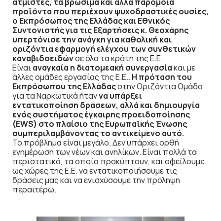
ατμιστές, τα βρώσιμα και άλλα παρόμοια
προϊόντα που περιέχουν ψυχοδραστικές ουσίες,
ο Εκπρόσωπος της Ελλάδας και Εθνικός
Συντονιστής για τις Εξαρτήσεις κ. Θεοχάρης
υπερτόνισε την ανάγκη για καθολική και
οριζόντια εφαρμογή ελέγχου των συνθετικών
καναβιδοειδών
σε όλα τα κράτη της Ε.Ε..
Είναι
αναγκαία η διατομεακή συνεργασία
και με
άλλες ομάδες εργασίας της Ε.Ε..
Η πρόταση του
Εκπρόσωπου της Ελλάδας
στην Οριζόντια Ομάδα
για τα Ναρκωτικά ήταν
να υπάρξει
εντατικοποίηση δράσεων, αλλά και δημιουργία
ενός συστήματος έγκαιρης προειδοποίησης
(EWS) στο πλαίσιο της Ευρωπαϊκής Ένωσης
συμπεριλαμβάνοντας το αντικείμενο αυτό.
Το πρόβλημα είναι μεγάλο. Δεν υπάρχει ορθή
ενημέρωση των νέων και ανηλίκων. Είναι πολλά τα
περιστατικά, τα οποία προκύπτουν, και οφείλουμε
ως χώρες της Ε.Ε. να εντατικοποιήσουμε τις
δράσεις μας και να ενισχύσουμε την πρόληψη
περαιτέρω.