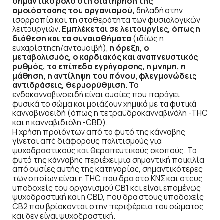
σημαντικό ρόλο στη διατήρηση της
ομοιόστασης του οργανισμού,
δηλαδή στην
ισορροπία και τη σταθερότητα των φυσιολογικών
λειτουργιών.
Εμπλέκεται σε λειτουργίες, όπως η
διάθεση και τα συναισθήματα
(ιδίως η
ευχαρίστηση/ανταμοιβή),
η όρεξη, ο
μεταβολισμός, ο καρδιακός και αναπνευστικός
ρυθμός, το επίπεδο εγρήγορσης, η μνήμη, η
μάθηση, η αντίληψη του πόνου, φλεγμονώδεις
αντιδράσεις, θερμορύθμιση.
Τα
ενδοκανναβινοειδή είναι ουσίες που παράγει
φυσικά το σώμα και μοιάζουν χημικά με τα φυτικά
κανναβινοειδή (όπως η τετραϋδροκανναβινόλη -THC
και η κανναβιδιόλη -CBD).
Η χρήση προϊόντων από το φυτό της κάνναβης
γίνεται από διάφορους πολιτισμούς για
ψυχοδραστικούς και θεραπευτικούς σκοπούς. Το
φυτό της κάνναβης περιέχει μια σημαντική ποικιλία
από ουσίες αυτής της κατηγορίας, σημαντικότερες
των οποίων είναι η THC που δρα στο ΚΝΣ και στους
υποδοχείς του οργανισμού CB1 και είναι επομένως
ψυχοδραστική και η CBD, που δρα στους υποδοχείς
CB2 που βρίσκονται στην περιφέρεια του σώματος
και δεν είναι ψυχοδραστική.