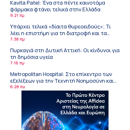
Kavita Patel: Ένα στα πέντε καινοτόμα
φάρμακα φτάνει τελικά στην Ελλάδα
9:21 πμ
Υπάρχει τελικά «δίαιτα θυρεοειδούς»; Τι
λέει η επιστήμη για τη διατροφή και τα
συμπληρώματα
7:38 πμ
Πυρκαγιά στη Δυτική Αττική: Οι κίνδυνοι για
τη δημόσια υγεία
7:16 πμ
Metropolitan Hospital: Στο επίκεντρο των
εξελίξεων για την Τεχνητή Νοημοσύνη και
την Ογκολογία
6:28 πμ
Παύλος Γιαννακόπουλος – ΒΙΑΝΕΞ
5:27 πμ
Στέλιος Λιανός – INTERAMERICAN / Αθηναϊκή
Γενική Κλινική
5:17 πμ