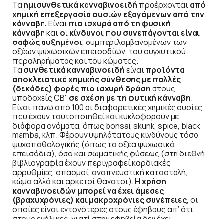
Τα
ημισυνθετικά κανναβινοειδή
προέρχονται
από
χημική επεξεργασία ουσιών εξαγόμενων από την
κάνναβη.
Είναι
πιο ισχυρά από τη φυσική
κάνναβη
και
οι κίνδυνοι που συνεπάγονται είναι
σαφώς αυξημένοι
, συμπεριλαμβανομένων των
οξέων ψυχωσικών επεισοδίων, του συγχυτικού
παραληρήματος και του κώματος.
Τα
συνθετικά κανναβινοειδή
είναι
προϊόντα
αποκλειστικά χημικής σύνθεσης με πολλές
(δεκάδες) φορές πιο ισχυρή δράση
στους
υποδοχείς CB1
σε σχέση με τη φυτική κάνναβη
.
Είναι πάνω από 100 οι διαφορετικές χημικές ουσίες
που έχουν ταυτοποιηθεί και κυκλοφορούν με
διάφορα ονόματα, όπως bonsai, skunk, spice, black
mamba, κλπ. Φέρουν υψηλότατoυς κινδύνους τόσο
ψυχοπαθολογικής (όπως τα οξέα ψυχωσικά
επεισόδια), όσο και σωματικής φύσεως (στη διεθνή
βιβλιογραφία έχουν περιγραφεί καρδιακές
αρρυθμίες, σπασμοί, αναπνευστική καταστολή,
κώμα αλλά και αρκετοί θάνατοι).
Η χρήση
κανναβινοειδών μπορεί να έχει άμεσες
(βραχυχρόνιες) και μακροχρόνιες συνέπειες
, οι
οποίες είναι εντονότερες στους έφηβους απ’ ότι
στους ενήλικες, γιατί στην εφηβεία δεν έχει