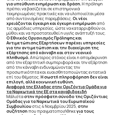
για υπεύθυνη ενημέρωση και δράση.
Η πρόληψη
πρέπει να βασίζεται σε επιστημονικά
τεκμηριωμένες πρακτικές και να υλοποιείται μέσα
από συντονισμένες παρεμβάσεις.
Οι νέοι
χρειάζονται έγκαιρη και έγκυρη ενημέρωση
από
τις αρμόδιες υπηρεσίες, ώστε να καταρριφθούν οι
μύθοι και να προστατευθεί η υγιής ανάπτυξή τους.
Ο Εθνικός Οργανισμός Πρόληψης και
Αντιμετώπισης Εξαρτήσεων παρέχει υπηρεσίες
για την αντιμετώπιση και την διαχείριση της
εξάρτησης από κάνναβη και στον νεανικό
πληθυσμό.
Απώτερος στόχος είναι η απομάκρυνση
από την εξαρτητική συμπεριφορά και την εξάρτηση
από την κάνναβη ενδυναμώνοντας την
προσωπικότητα και ευαισθητοποιώντας εντατικά
επί του θέματος.
Η σωστή πληροφόρηση δεν είναι
επιλογή, αλλά κοινωνική ευθύνη.
Αναφορά της Ελλαδας στην Οριζόντια Ομάδα για
τα Ναρκωτικά της ΕΕ στα καναβιδοειδή
Μάλιστα
στην πρόσφατη σύνοδο της Οριζόντιας
Ομάδας για τα Ναρκωτικά του Ευρωπαϊκού
Συμβουλίου
στις 4 Νοεμβρίου 2025,
στην
συζήτηση
που πραγματοποιήθηκε
για τους