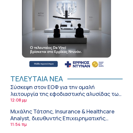
ΤΕΛΕΥΤΑΙΑ ΝΕΑ
Σύσκεψη στον ΕΟΦ για την ομαλή
λειτουργία της εφοδιαστικής αλυσίδας των
φαρμάκων στη διάρκεια του καλοκαιριού
12:08 μμ
Μιχάλης Τάτσης, Insurance & Healthcare
Analyst, διευθυντής Επιχειρηματικής
Ανάπτυξης Ομίλου HHG
11:54 πμ