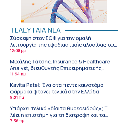
ΤΕΛΕΥΤΑΙΑ ΝΕΑ
Σύσκεψη στον ΕΟΦ για την ομαλή
λειτουργία της εφοδιαστικής αλυσίδας των
φαρμάκων στη διάρκεια του καλοκαιριού
12:08 μμ
Μιχάλης Τάτσης, Insurance & Healthcare
Analyst, διευθυντής Επιχειρηματικής
Ανάπτυξης Ομίλου HHG
11:54 πμ
Kavita Patel: Ένα στα πέντε καινοτόμα
φάρμακα φτάνει τελικά στην Ελλάδα
9:21 πμ
Υπάρχει τελικά «δίαιτα θυρεοειδούς»; Τι
λέει η επιστήμη για τη διατροφή και τα
συμπληρώματα
7:38 πμ