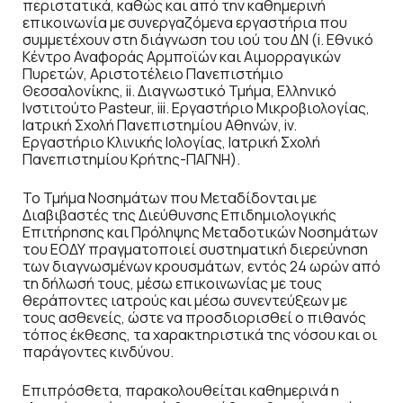
περιστατικά, καθώς και από την καθημερινή
επικοινωνία με συνεργαζόμενα εργαστήρια που
συμμετέχουν στη διάγνωση του ιού του ΔΝ (i. Εθνικό
Κέντρο Αναφοράς Αρμποϊών και Αιμορραγικών
Πυρετών, Αριστοτέλειο Πανεπιστήμιο
Θεσσαλονίκης, ii. Διαγνωστικό Τμήμα, Ελληνικό
Ινστιτούτο Pasteur, iii. Εργαστήριο Μικροβιολογίας,
Ιατρική Σχολή Πανεπιστημίου Αθηνών, iv.
Εργαστήριο Κλινικής Ιολογίας, Ιατρική Σχολή
Πανεπιστημίου Κρήτης-ΠΑΓΝΗ).
Το Τμήμα Νοσημάτων που Μεταδίδονται με
Διαβιβαστές της Διεύθυνσης Επιδημιολογικής
Επιτήρησης και Πρόληψης Μεταδοτικών Νοσημάτων
του ΕΟΔΥ πραγματοποιεί συστηματική διερεύνηση
των διαγνωσμένων κρουσμάτων, εντός 24 ωρών από
τη δήλωσή τους, μέσω επικοινωνίας με τους
θεράποντες ιατρούς και μέσω συνεντεύξεων με
τους ασθενείς, ώστε να προσδιορισθεί ο πιθανός
τόπος έκθεσης, τα χαρακτηριστικά της νόσου και οι
παράγοντες κινδύνου.
Επιπρόσθετα, παρακολουθείται καθημερινά η