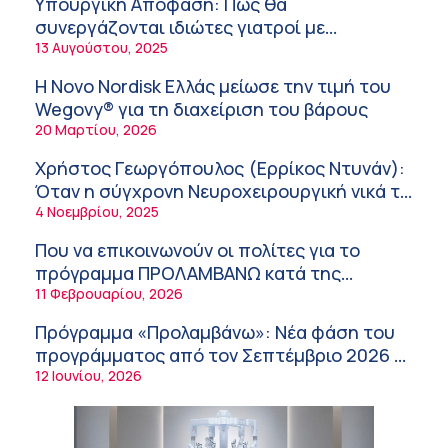
Υπουργική Απόφαση: Πως θα
συνεργάζονται ιδιώτες γιατροί με
Randy Schekman, Νομπελίστας Ιατρικής:
νοσοκομεία του δημοσίου συστήματος
13 Αυγούστου, 2025
«Σε πέντε χρόνια μπορεί να έχουμε
υγείας
θεραπεία που αναστέλλει την εξέλιξη του
9:24 πμ
Η Novo Nordisk Ελλάς μείωσε την τιμή του
Πάρκινσον»
Wegovy® για τη διαχείριση του βάρους
Αντώνης Βουκλαρής – «ΕΡΡΙΚΟΣ ΝΤΥΝΑΝ»
20 Μαρτίου, 2026
9:18 πμ
Χρήστος Γεωργόπουλος (Ερρίκος Ντυνάν):
Πώς να προλάβετε και να αντιμετωπίσετε τη
Όταν η σύγχρονη Νευροχειρουργική νικά το
διάρροια των ταξιδιωτών
φόβο!
4 Νοεμβρίου, 2025
8:30 πμ
Που να επικοινωνούν οι πολίτες για το
Ευμενής Καραφυλλίδης (Metropolitan
πρόγραμμα ΠΡΟΛΑΜΒΑΝΩ κατά της
General): Γιατί η διατροφή πρέπει να
παχυσαρκίας
11 Φεβρουαρίου, 2026
καθοδηγείται από κλινικό διαιτολόγο;
7:37 πμ
Πρόγραμμα «Προλαμβάνω»: Νέα φάση του
Ιωάννης Μπολέτης – ΩΝΑΣΕΙΟ
προγράμματος από τον Σεπτέμβριο 2026 –
5:42 πμ
Δωρεάν προληπτικές εξετάσεις έως το
12 Ιουνίου, 2026
Μητρικός θηλασμός: Η πρώτη επένδυση
2030
στην υγεία του παιδιού
5:37 πμ