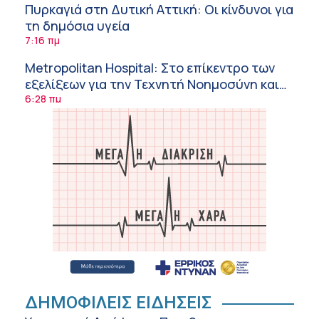
Πυρκαγιά στη Δυτική Αττική: Οι κίνδυνοι για
τη δημόσια υγεία
7:16 πμ
Metropolitan Hospital: Στο επίκεντρο των
εξελίξεων για την Τεχνητή Νοημοσύνη και
την Ογκολογία
6:28 πμ
Παύλος Γιαννακόπουλος – ΒΙΑΝΕΞ
5:27 πμ
Στέλιος Λιανός – INTERAMERICAN / Αθηναϊκή
Γενική Κλινική
5:17 πμ
Σε Λαμία και Καρδίτσα ο Υπουργός Υγείας
Άδ. Γεωργιάδης για την παραλαβή 7
ασθενοφόρων του ΕΚΑΒ και τα εγκαίνια του
5:04 πμ
ΚΥ Σοφάδων
Πόσο μας επηρεάζει ο ύπνος με ανεμιστήρα
ή air-condition το καλοκαίρι
ΔΗΜΟΦΙΛΕΙΣ ΕΙΔΗΣΕΙΣ
11:34 πμ