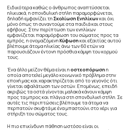
Ειδικότερα καθώς ο άνθρωπος αναπτύσσεται
ηλικιακά, η σπονδυλική στήλη παραμορφώνεται,
δηλαδή εμφανίζει τη
Σκολίωση Ενηλίκων
και όχι
μόνο όπως τη συναντούμε στα παιδιά και στους
εφήβους. Στην περίπτωση των ενηλίκων
εμφανίζεται παραμόρφωση του σώματος προς τα
εμπρός, η ονομαζόμενη
Κύφωση
και εξαιτίας αυτού
βλέπουμε άτομα ηλικίας άνω των 60 ετών να
παρουσιάζουν έντονη πρόσθια κάμψη του κορμού
τους.
Ένα άλλο μείζον θέμα είναι η
οστεοπόρωση
η
οποία αποτελεί μεγάλο κοινωνικό πρόβλημα στην
εποχή μας και χαρακτηρίζεται από το γεγονός ότι
γίνεται αφαλάτωση των οστών. Επομένως, επειδή
ακριβώς τα οστά γίνονται μαλακά κάνουν κάμψη
προς τα μπρος και πλάγια στη σπονδυλική στήλη. Σε
αυτές τις περιπτώσεις βλέπουμε τα άτομα να
περπατούν σκυφτά με ένα μπαστούνι στο χέρι για
στήριξη του σώματος τους.
Η πιο επικίνδυνη πάθηση ωστόσο είναι οι