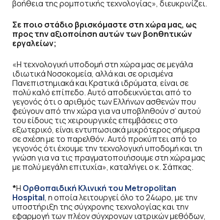
βοήθεια της ρομποτικής τεχνολογίας», διευκρινίζει.
Σε ποιο στάδιο βρισκόμαστε στη χώρα μας, ως
προς την αξιοποίηση αυτών των βοηθητικών
εργαλείων;
«Η τεχνολογική υποδομή στη χώρα μας σε μεγάλα
ιδιωτικά Νοσοκομεία, αλλά και σε ορισμένα
Πανεπιστημιακά και Κρατικά ιδρύματα, είναι σε
πολύ καλό επίπεδο. Αυτό αποδεικνύεται από το
γεγονός ότι ο αριθμός των Ελλήνων ασθενών που
φεύγουν από την χώρα για να υποβληθούν σ’ αυτού
του είδους τις χειρουργικές επεμβάσεις στο
εξωτερικό, είναι εντυπωσιακά μικρότερος σήμερα
σε σχέση με το παρελθόν. Αυτό προκύπτει από το
γεγονός ότι έχουμε την τεχνολογική υποδομή και τη
γνώση για να τις πραγματοποιήσουμε στη χώρα μας
με πολύ μεγάλη επιτυχία», καταλήγει ο κ. Σάπκας.
*
Η
Ορθοπαιδική Κλινική του Metropolitan
Hospital
, η οποία λειτουργεί όλο το 24ωρο, με την
υποστήριξη της σύγχρονης τεχνολογίας και την
εφαρμογή των πλέον σύγχρονων ιατρικών μεθόδων,