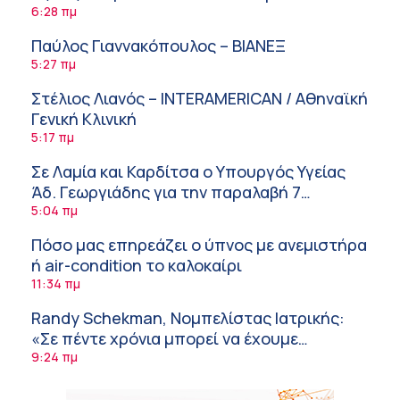
την Ογκολογία
6:28 πμ
Παύλος Γιαννακόπουλος – ΒΙΑΝΕΞ
5:27 πμ
Στέλιος Λιανός – INTERAMERICAN / Αθηναϊκή
Γενική Κλινική
5:17 πμ
Σε Λαμία και Καρδίτσα ο Υπουργός Υγείας
Άδ. Γεωργιάδης για την παραλαβή 7
ασθενοφόρων του ΕΚΑΒ και τα εγκαίνια του
5:04 πμ
ΚΥ Σοφάδων
Πόσο μας επηρεάζει ο ύπνος με ανεμιστήρα
ή air-condition το καλοκαίρι
11:34 πμ
Randy Schekman, Νομπελίστας Ιατρικής:
«Σε πέντε χρόνια μπορεί να έχουμε
θεραπεία που αναστέλλει την εξέλιξη του
9:24 πμ
Πάρκινσον»
Αντώνης Βουκλαρής – «ΕΡΡΙΚΟΣ ΝΤΥΝΑΝ»