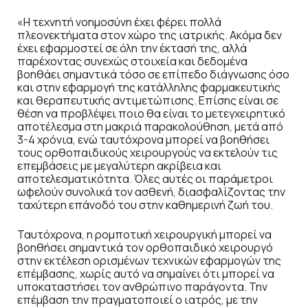
«Η τεχνητή νοημοσύνη έχει φέρει πολλά
πλεονεκτήματα στον χώρο της ιατρικής. Ακόμα δεν
έχει εφαρμοστεί σε όλη την έκτασή της, αλλά
παρέχοντας συνεχώς στοιχεία και δεδομένα
βοηθάει σημαντικά τόσο σε επίπεδο διάγνωσης όσο
και στην εφαρμογή της κατάλληλης φαρμακευτικής
και θεραπευτικής αντιμετώπισης. Επίσης είναι σε
θέση να προβλέψει ποιο θα είναι το μετεγχειρητικό
αποτέλεσμα στη μακριά παρακολούθηση, μετά από
3-4 χρόνια, ενώ ταυτόχρονα μπορεί να βοηθήσει
τους ορθοπαιδικούς χειρουργούς να εκτελούν τις
επεμβάσεις με μεγαλύτερη ακρίβεια και
αποτελεσματικότητα. Όλες αυτές οι παράμετροι
ωφελούν συνολικά τον ασθενή, διασφαλίζοντας την
ταχύτερη επάνοδό του στην καθημερινή ζωή του.
Ταυτόχρονα, η ρομποτική χειρουργική μπορεί να
βοηθήσει σημαντικά τον ορθοπαιδικό χειρουργό
στην εκτέλεση ορισμένων τεχνικών εφαρμογών της
επέμβασης, χωρίς αυτό να σημαίνει ότι μπορεί να
υποκαταστήσει τον ανθρώπινο παράγοντα. Την
επέμβαση την πραγματοποιεί ο ιατρός, με την