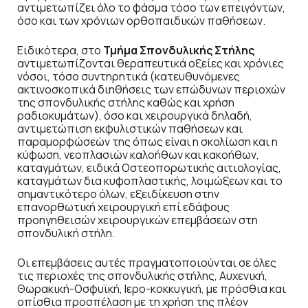
αντιμετωπίζει όλο το φάσμα τόσο των επειγόντων,
όσο και των χρόνιων ορθοπαιδικών παθήσεων.
Ειδικότερα, στο
Τμήμα Σπονδυλικής Στήλης
αντιμετωπίζονται θεραπευτικά οξείες και χρόνιες
νόσοι, τόσο συντηρητικά (κατευθυνόμενες
ακτινοσκοπικά διηθήσεις των επώδυνων περιοχών
της σπονδυλικής στήλης καθώς και χρήση
ραδιοκυμάτων), όσο και χειρουργικά δηλαδή,
αντιμετώπιση εκφυλιστικών παθήσεων και
παραμορφώσεών της όπως είναι η σκολίωση και η
κύφωση, νεοπλασιών καλοήθων και κακοήθων,
καταγμάτων, ειδικά Οστεοπορωτικής αιτιολογίας,
καταγμάτων δια κυφοπλαστικής, λοιμώξεων και το
σημαντικότερο όλων, εξειδίκευση στην
επανορθωτική χειρουργική επί εδάφους
προηγηθεισών χειρουργικών επεμβάσεων στη
σπονδυλική στήλη.
Οι επεμβάσεις αυτές πραγματοποιούνται σε όλες
τις περιοχές της σπονδυλικής στήλης, Αυχενική,
Θωρακική-Οσφυϊκή, Ιερο-κοκκυγική, με πρόσθια και
οπίσθια προσπέλαση με τη χρήση της πλέον