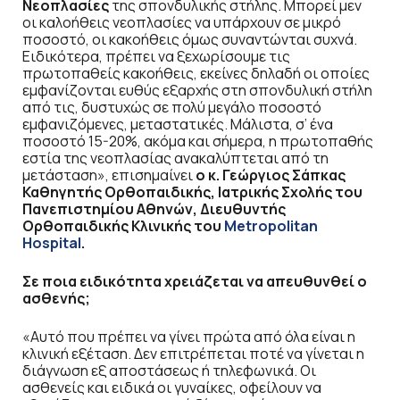
Νεοπλασίες
της σπονδυλικής στήλης. Μπορεί μεν
οι καλοήθεις νεοπλασίες να υπάρχουν σε μικρό
ποσοστό, οι κακοήθεις όμως συναντώνται συχνά.
Ειδικότερα, πρέπει να ξεχωρίσουμε τις
πρωτοπαθείς κακοήθεις, εκείνες δηλαδή οι οποίες
εμφανίζονται ευθύς εξαρχής στη σπονδυλική στήλη
από τις, δυστυχώς σε πολύ μεγάλο ποσοστό
εμφανιζόμενες, μεταστατικές. Μάλιστα, σ’ ένα
ποσοστό 15-20%, ακόμα και σήμερα, η πρωτοπαθής
εστία της νεοπλασίας ανακαλύπτεται από τη
μετάσταση», επισημαίνει
ο κ. Γεώργιος Σάπκας
Καθηγητής Ορθοπαιδικής, Ιατρικής Σχολής του
Πανεπιστημίου Αθηνών, Διευθυντής
Ορθοπαιδικής Κλινικής του
Metropolitan
Hospital
.
Σε ποια ειδικότητα χρειάζεται να απευθυνθεί ο
ασθενής;
«Αυτό που πρέπει να γίνει πρώτα από όλα είναι η
κλινική εξέταση. Δεν επιτρέπεται ποτέ να γίνεται η
διάγνωση εξ αποστάσεως ή τηλεφωνικά. Οι
ασθενείς και ειδικά οι γυναίκες, οφείλουν να