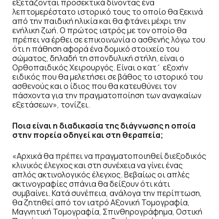
εξετάζονται προσεκτικά δίνοντας ένα
λεπτομερέστατο ιστορικό τους το οποίο θα ξεκινά
από την παιδική ηλικία και θα φτάνει μέχρι την
ενήλικη ζωή. Ο πρώτος ιατρός με τον οποίο θα
πρέπει να έρθει σε επικοινωνία ο ασθενής λόγω του
ότι η πάθηση αφορά ένα δομικό στοιχείο του
σώματος, δηλαδή τη σπονδυλική στήλη, είναι ο
Ορθοπαιδικός Χειρουργός. Είναι ο κατ΄ εξοχήν
ειδικός που θα μελετήσει σε βάθος το ιστορικό του
ασθενούς και ο ίδιος που θα κατευθύνει τον
πάσχοντα για την πραγματοποίηση των αναγκαίων
εξετάσεων», τονίζει.
Ποια είναι η διαδικασία της διάγνωσης η οποία
στην πορεία οδηγεί και στη θεραπεία;
«Αρχικά θα πρέπει να πραγματοποιηθεί διεξοδικός
κλινικός έλεγχος και στη συνέχεια να γίνει ένας
απλός ακτινολογικός έλεγχος. Βεβαίως οι απλές
ακτινογραφίες σπάνια θα δείξουν ότι κάτι
συμβαίνει. Κατά συνέπεια, ανάλογα την περίπτωση,
θα ζητηθεί από τον ιατρό Αξονική Τομογραφία,
Μαγνητική Τομογραφία, Σπινθηρογράφημα, Οστική