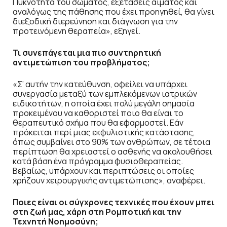
Πυκνότητα του σώματος, εξετάσεις αίματος και
αναλόγως της πάθησης που έχει προηγηθεί, θα γίνει
διεξοδική διερεύνηση και διάγνωση για την
προτεινόμενη θεραπεία», εξηγεί.
Τι συνεπάγεται μια πιο συντηρητική
αντιμετώπιση του προβλήματος;
«Σ’ αυτήν την κατεύθυνση, οφείλει να υπάρχει
συνεργασία μεταξύ των εμπλεκόμενων ιατρικών
ειδικοτήτων, η οποία έχει πολύ μεγάλη σημασία
προκειμένου να καθοριστεί ποιο θα είναι το
θεραπευτικό σχήμα που θα εφαρμοστεί. Εάν
πρόκειται περί μιας εκφυλιστικής κατάστασης,
όπως συμβαίνει στο 90% των ανθρώπων, σε τέτοια
περίπτωση θα χρειαστεί ο ασθενής να ακολουθήσει
κατά βάση ένα πρόγραμμα φυσιοθεραπείας.
Βεβαίως, υπάρχουν και περιπτώσεις οι οποίες
χρήζουν χειρουργικής αντιμετώπισης», αναφέρει.
Ποιες είναι οι σύγχρονες τεχνικές που έχουν μπει
στη ζωή μας, χάρη στη Ρομποτική και την
Τεχνητή Νοημοσύνη;