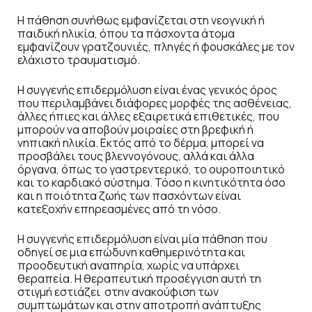
Η πάθηση συνήθως εμφανίζεται στη νεογνική ή
παιδική ηλικία, όπου τα πάσχοντα άτομα
εμφανίζουν γρατζουνιές, πληγές ή φουσκάλες με τον
ελάχιστο τραυματισμό.
Η συγγενής επιδερμόλυση είναι ένας γενικός όρος
που περιλαμβάνει διάφορες μορφές της ασθένειας,
άλλες ήπιες και άλλες εξαιρετικά επιθετικές, που
μπορούν να αποβούν μοιραίες στη βρεφική ή
νηπιακή ηλικία. Εκτός από το δέρμα, μπορεί να
προσβάλει τους βλεννογόνους, αλλά και άλλα
όργανα, όπως το γαστρεντερικό, το ουροποιητικό
και το καρδιακό σύστημα. Τόσο η κινητικότητα όσο
και η ποιότητα ζωής των πασχόντων είναι
κατεξοχήν επηρεασμένες από τη νόσο.
Η συγγενής επιδερμόλυση είναι μία πάθηση που
οδηγεί σε μια επώδυνη καθημερινότητα και
προοδευτική αναπηρία, χωρίς να υπάρχει
θεραπεία. Η θεραπευτική προσέγγιση αυτή τη
στιγμή εστιάζει στην ανακούφιση των
συμπτωμάτων και στην αποτροπή ανάπτυξης