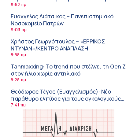
ΙΣΑ
9:52 πμ
Ευάγγελος Λιάτσικος – Πανεπιστημιακό
Νοσοκομείο Πατρών
9:03 πμ
Χρήστος Γεωργόπουλος – «ΕΡΡΙΚΟΣ
ΝΤΥΝΑΝ»/ΚΕΝΤΡΟ ΑΝΑΠΛΑΣΗ
8:58 πμ
Tanmaxxing: To trend που στέλνει τη Gen Z
στον ήλιο χωρίς αντηλιακό
8:28 πμ
Θεόδωρος Τέγος (Ευαγγελισμός): Νέο
παράθυρο ελπίδας για τους ογκολογικούς
ασθενείς μέσω κλινικών δοκιμών
7:41 πμ
Ασφάλεια στο νερό: 8 χρήσιμες οδηγίες
από τον Ελληνικό Ερυθρό Σταυρό
7:03 πμ