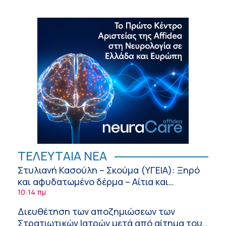
ΤΕΛΕΥΤΑΙΑ ΝΕΑ
Στυλιανή Κασούλη – Σκούμα (ΥΓΕΙΑ): Ξηρό
και αφυδατωμένο δέρμα – Αίτια και
αντιμετώπιση
10:14 πμ
Διευθέτηση των αποζημιώσεων των
Στρατιωτικών Ιατρών μετά από αίτημα του