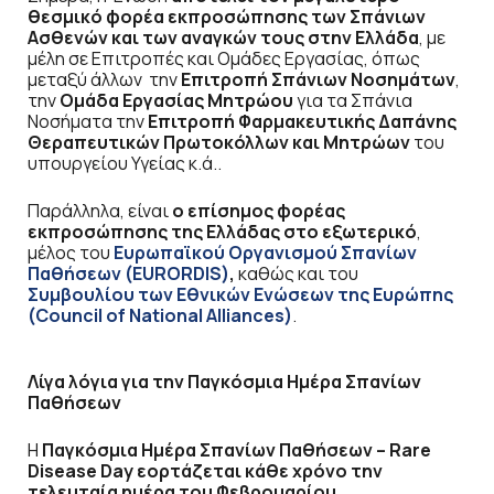
θεσμικό φορέα εκπροσώπησης των Σπάνιων
Ασθενών και των αναγκών τους στην Ελλάδα
, με
μέλη σε Επιτροπές και Ομάδες Εργασίας, όπως
μεταξύ άλλων την
Επιτροπή Σπάνιων Νοσημάτων
,
την
Ομάδα Εργασίας Μητρώου
για τα Σπάνια
Νοσήματα την
Επιτροπή Φαρμακευτικής Δαπάνης
Θεραπευτικών Πρωτοκόλλων και Μητρώων
του
υπουργείου Υγείας κ.ά..
Παράλληλα, είναι
ο επίσημος φορέας
εκπροσώπησης της Ελλάδας στο εξωτερικό
,
μέλος του
Ευρωπαϊκού Οργανισμού Σπανίων
Παθήσεων (EURORDIS)
,
καθώς και του
Συμβουλίου των Εθνικών Ενώσεων της Ευρώπης
(Council of National Alliances)
.
Λίγα λόγια για την Παγκόσμια Ημέρα Σπανίων
Παθήσεων
Η
Παγκόσμια Ημέρα Σπανίων Παθήσεων – Rare
Disease Day εορτάζεται κάθε χρόνο την
τελευταία ημέρα του Φεβρουαρίου
,