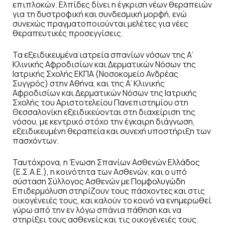
επιπλοκών. Ελπίδες δίνει η έγκριση νέων θεραπειών
για τη δυστροφική και συνδεσμική μορφή, ενώ
συνεχώς πραγματοποιούνται μελέτες για νέες
θεραπευτικές προσεγγίσεις.
Τα εξειδικευμένα ιατρεία σπανίων νόσων της Α’
Κλινικής Αφροδισίων και Δερματικών Νόσων της
Ιατρικής Σχολής ΕΚΠΑ (Νοσοκομείο Ανδρέας
Συγγρός) στην Αθήνα, και της Α’ Κλινικής
Αφροδισίων και Δερματικών Νόσων της Ιατρικής
Σχολής του Αριστοτελείου Πανεπιστημίου στη
Θεσσαλονίκη εξειδικεύονται στη διαχείριση της
νόσου, με κεντρικό στόχο την έγκαιρη διάγνωση,
εξειδικευμένη θεραπεία και συνεχή υποστήριξη των
πασχόντων.
Ταυτόχρονα, η Ένωση Σπανίων Ασθενών Ελλάδος
(Ε.Σ.Α.Ε.), η κοινότητα των Ασθενών, και ο υπό
σύσταση Σύλλογος Ασθενών με Πομφολυγώδη
Επιδερμόλυση στηρίζουν τους πάσχοντες και στις
οικογένειές τους, και καλούν το κοινό να ενημερωθεί
γύρω από την εν λόγω σπάνια πάθηση και να
στηρίξει τους ασθενείς και τις οικογένειές τους.