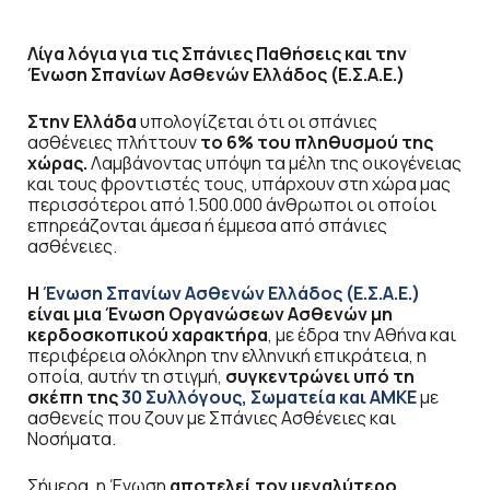
Λίγα λόγια για τις Σπάνιες Παθήσεις και την
Ένωση Σπανίων Ασθενών Ελλάδος (Ε.Σ.Α.Ε.)
Στην Ελλάδα
υπολογίζεται ότι οι σπάνιες
ασθένειες πλήττουν
το 6% του πληθυσμού της
χώρας.
Λαμβάνοντας υπόψη τα μέλη της οικογένειας
και τους φροντιστές τους, υπάρχουν στη χώρα μας
περισσότεροι από 1.500.000 άνθρωποι οι οποίοι
επηρεάζονται άμεσα ή έμμεσα από σπάνιες
ασθένειες.
Η
Ένωση Σπανίων Ασθενών Ελλάδος (Ε.Σ.Α.Ε.)
είναι μια Ένωση Οργανώσεων Ασθενών μη
κερδοσκοπικού χαρακτήρα
, με έδρα την Αθήνα και
περιφέρεια ολόκληρη την ελληνική επικράτεια, η
οποία, αυτήν τη στιγμή,
συγκεντρώνει υπό τη
σκέπη της
30 Συλλόγους, Σωματεία και ΑΜΚΕ
με
ασθενείς που ζουν με Σπάνιες Ασθένειες και
Νοσήματα.
Σήμερα, η Ένωση
αποτελεί τον μεγαλύτερο