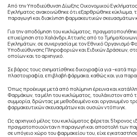
Από την Υποδιεύθυνση Δίωξης Οικονομικού Εγκλήματο
Εγκλήματος ανακοινώθηκε ότι εξαρθρώθηκε κύκλωμα, 
παραγωγή και διακίνηση φαρμακευτικών σκευασμάτων κ
Για την αποδόμηση του κυκλώματος, πραγματοποιήθηκε 
επιχείρηση στο Χαλάνδρι Αττικής από το Τμήμα Κοινω
Εγκλημάτων, σε συνεργασία με τον Εθνικό Οργανισμό Φα
Υποδιεύθυνσης Πληροφοριών και Ειδικών Δράσεων, στο
οποίων και το αρχηγικό.
Σε βάρος τους σχηματίσθηκε δικογραφία για –κατά περ
πλαστογραφία, επιβλαβή φάρμακα, καθώς και για παρα
Όπως προέκυψε μετά από πολύμηνη έρευνα και κατάλλ
Φαρμάκων, τα μέλη του κυκλώματος, τουλάχιστον από το
συμμορία, δρώντας με μεθοδευμένο και οργανωμένο τρ
φαρμακευτικών σκευασμάτων και ουσιών ντόπινγκ.
Ως αρχηγικό μέλος του κυκλώματος φέρεται 51χρονος ιδ
πραγματοποιούνταν η παραγωγή και αποστολή των παρ
σε υπόγειο χώρο του φαρμακείου του, είχε εγκαταστή