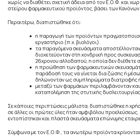
χωρίς να διαθέτει σχετική άδεια από τον Ε.Ο.Φ. και χ
στείρου φαρμακευτικού προϊόντος, βάσει των Κανόνων
Περαιτέρω, διαπιστώθηκε ότι:
η παραγωγή των προϊόντων πραγματοποιούν
εργαστήριο (π.χ. βιολόγοι).
τα παραγόμενα σκευάσματα αποστέλλονταν 
διοχετεύονταν στη χονδρική προς συσκευασ
26χρονου αλλοδαπού, η οποία δεν διέθετε σ
η προώθηση των φαρμακευτικών σκευασμάτ
παράδοσή τους να γίνεται δια ζώσης ή μέσ
δηλώνονταν ως συμπληρώματα διατροφής ή 
μεταξύ των φαρμάκων περιλαμβάνονταν και
καταπολέμηση της στυτικής δυσλειτουργίας
Σε κάποιες περιπτώσεις μάλιστα, διαπιστώθηκε η χρήση
σε άλλες οι πρώτες ύλες ήταν αμφιβόλου προελεύσεως
εντοπίστηκαν και πλαστά σκευάσματα επώνυμης εταιρε
Σύμφωνα με τον Ε.Ο.Φ., τα ανωτέρω προϊόντα κρίνονται