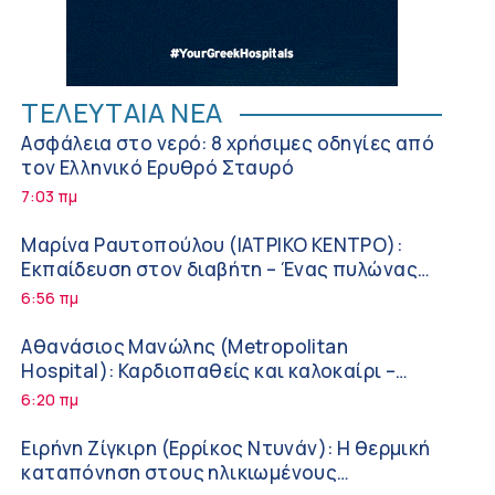
ΤΕΛΕΥΤΑΙΑ ΝΕΑ
Ασφάλεια στο νερό: 8 χρήσιμες οδηγίες από
τον Ελληνικό Ερυθρό Σταυρό
7:03 πμ
Μαρίνα Ραυτοπούλου (ΙΑΤΡΙΚΟ ΚΕΝΤΡΟ):
Εκπαίδευση στον διαβήτη – Ένας πυλώνας
της σύγχρονης φροντίδας
6:56 πμ
Αθανάσιος Μανώλης (Metropolitan
Hospital): Καρδιοπαθείς και καλοκαίρι –
Διακοπές με ασφάλεια
6:20 πμ
Ειρήνη Ζίγκιρη (Ερρίκος Ντυνάν): H θερμική
καταπόνηση στους ηλικιωμένους