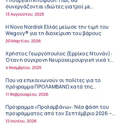
Υπουργική Απόφαση: Πως θα
7:16 πμ
συνεργάζονται ιδιώτες γιατροί με
νοσοκομεία του δημοσίου συστήματος
13 Αυγούστου, 2025
Metropolitan Hospital: Στο επίκεντρο των
υγείας
εξελίξεων για την Τεχνητή Νοημοσύνη και
Η Novo Nordisk Ελλάς μείωσε την τιμή του
την Ογκολογία
6:28 πμ
Wegovy® για τη διαχείριση του βάρους
20 Μαρτίου, 2026
Παύλος Γιαννακόπουλος – ΒΙΑΝΕΞ
5:27 πμ
Χρήστος Γεωργόπουλος (Ερρίκος Ντυνάν):
Όταν η σύγχρονη Νευροχειρουργική νικά το
Στέλιος Λιανός – INTERAMERICAN / Αθηναϊκή
φόβο!
4 Νοεμβρίου, 2025
Γενική Κλινική
5:17 πμ
Που να επικοινωνούν οι πολίτες για το
πρόγραμμα ΠΡΟΛΑΜΒΑΝΩ κατά της
Σε Λαμία και Καρδίτσα ο Υπουργός Υγείας Άδ.
παχυσαρκίας
11 Φεβρουαρίου, 2026
Γεωργιάδης για την παραλαβή 7
ασθενοφόρων του ΕΚΑΒ και τα εγκαίνια του
5:04 πμ
Πρόγραμμα «Προλαμβάνω»: Νέα φάση του
ΚΥ Σοφάδων
προγράμματος από τον Σεπτέμβριο 2026 –
Πόσο μας επηρεάζει ο ύπνος με ανεμιστήρα
Δωρεάν προληπτικές εξετάσεις έως το 2030
12 Ιουνίου, 2026
ή air-condition το καλοκαίρι