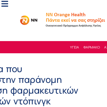
ΥΓΕΙΑ
ΦΑΡΜΑΚΟ
Α
α που
στην παράνομη
ση φαρμακευτικών
ών ντόπινγκ