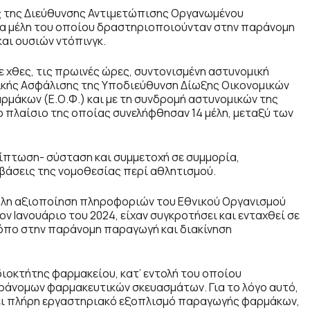
ς της Διεύθυνσης Αντιμετώπισης Οργανωμένου
τα μέλη του οποίου δραστηριοποιούνταν στην παράνομη
αι ουσιών ντόπινγκ.
χθες, τις πρωινές ώρες, συντονισμένη αστυνομική
νικής Ασφάλισης της Υποδιεύθυνση Δίωξης Οικονομικών
ρμάκων (Ε.Ο.Φ.) και με τη συνδρομή αστυνομικών της
 πλαίσιο της οποίας συνελήφθησαν 14 μέλη, μεταξύ των
ίπτωση- σύσταση και συμμετοχή σε συμμορία,
βάσεις της νομοθεσίας περί αθλητισμού.
ηλη αξιοποίηση πληροφοριών του Εθνικού Οργανισμού
ν Ιανουάριο του 2024, είχαν συγκροτήσει και ενταχθεί σε
όπο στην παράνομη παραγωγή και διακίνηση
ιοκτήτης φαρμακείου, κατ’ εντολή του οποίου
άνομων φαρμακευτικών σκευασμάτων. Για το λόγο αυτό,
σει πλήρη εργαστηριακό εξοπλισμό παραγωγής φαρμάκων,