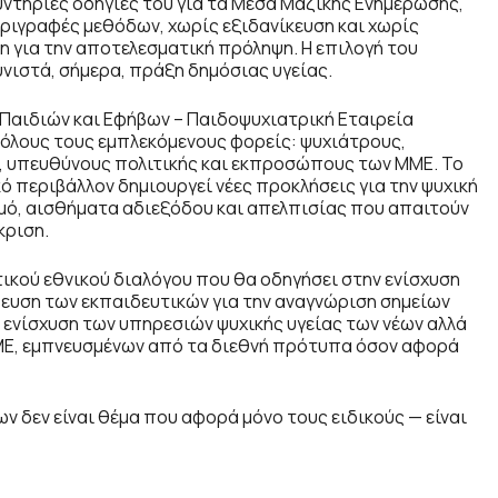
υντήριες οδηγίες του για τα Μέσα Μαζικής Ενημέρωσης,
εριγραφές μεθόδων, χωρίς εξιδανίκευση και χωρίς
 για την αποτελεσματική πρόληψη. Η επιλογή του
νιστά, σήμερα, πράξη δημόσιας υγείας.
 Παιδιών και Εφήβων – Παιδοψυχιατρική Εταιρεία
 όλους τους εμπλεκόμενους φορείς: ψυχιάτρους,
ς, υπευθύνους πολιτικής και εκπροσώπους των ΜΜΕ. Το
ό περιβάλλον δημιουργεί νέες προκλήσεις για την ψυχική
ό, αισθήματα αδιεξόδου και απελπισίας που απαιτούν
κριση.
ικού εθνικού διαλόγου που θα οδηγήσει στην ενίσχυση
δευση των εκπαιδευτικών για την αναγνώριση σημείων
 ενίσχυση των υπηρεσιών ψυχικής υγείας των νέων αλλά
ΜΕ, εμπνευσμένων από τα διεθνή πρότυπα όσον αφορά
ων δεν είναι θέμα που αφορά μόνο τους ειδικούς — είναι