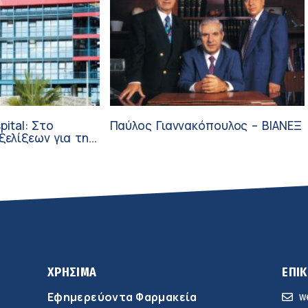
pital: Στο
Παύλος Γιαννακόπουλος – ΒΙΑΝΕΞ
ξεων για την
ύνη και την
ΧΡΗΣΙΜΑ
ΕΠΙ
Εφημερεύοντα Φαρμακεία
w