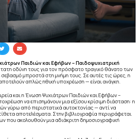
ιάτρων Παιδιών και Εφήβων – Παιδοψυχιατρική
τατη οδύνη τους για τον πρόσφατο τραγικό θάνατο των
 σεβασμό μπροστά στη μνήμη τους. Σε αυτές τις ώρες, η
 αποτελούν απλώς ηθική υποχρέωση — είναι ανάγκη.
αιρεία και η Ένωση Ψυχιάτρων Παιδιών και Εφήβων –
ποχρέωση να επισημάνουν μια εξίσου κρίσιμη διάσταση: η
ιών γύρω από περιστατικά αυτοκτονίας — αντί να
ντίθετα αποτελέσματα. Στην βιβλιογραφία περιγράφεται
ων που ακολουθούν μια αδιάκριτη δημοσιογραφική