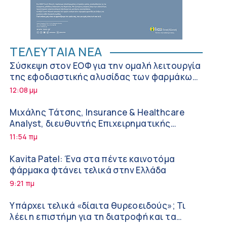
ΤΕΛΕΥΤΑΙΑ ΝΕΑ
Σύσκεψη στον ΕΟΦ για την ομαλή λειτουργία
της εφοδιαστικής αλυσίδας των φαρμάκων
στη διάρκεια του καλοκαιριού
12:08 μμ
Μιχάλης Τάτσης, Insurance & Healthcare
Analyst, διευθυντής Επιχειρηματικής
Ανάπτυξης Ομίλου HHG
11:54 πμ
Kavita Patel: Ένα στα πέντε καινοτόμα
φάρμακα φτάνει τελικά στην Ελλάδα
9:21 πμ
Υπάρχει τελικά «δίαιτα θυρεοειδούς»; Τι
λέει η επιστήμη για τη διατροφή και τα