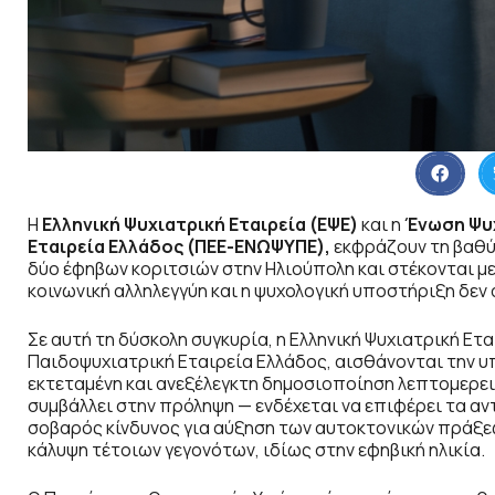
Η
Ελληνική Ψυχιατρική Εταιρεία (ΕΨΕ)
και η
Ένωση Ψυχ
Εταιρεία Ελλάδος (ΠΕΕ-ΕΝΩΨΥΠΕ),
εκφράζουν τη βαθύ
δύο έφηβων κοριτσιών στην Ηλιούπολη και στέκονται με
κοινωνική αλληλεγγύη και η ψυχολογική υποστήριξη δεν
Σε αυτή τη δύσκολη συγκυρία, η Ελληνική Ψυχιατρική Ετ
Παιδοψυχιατρική Εταιρεία Ελλάδος, αισθάνονται την υ
εκτεταμένη και ανεξέλεγκτη δημοσιοποίηση λεπτομερε
συμβάλλει στην πρόληψη — ενδέχεται να επιφέρει τα α
σοβαρός κίνδυνος για αύξηση των αυτοκτονικών πράξε
κάλυψη τέτοιων γεγονότων, ιδίως στην εφηβική ηλικία.