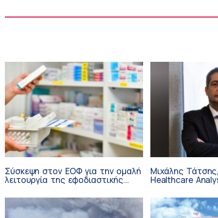
Σύσκεψη στον ΕΟΦ για την ομαλή
Μιχάλης Τάτσης,
λειτουργία της εφοδιαστικής
Healthcare Analy
αλυσίδας των φαρμάκων στη
Επιχειρηματικής
διάρκεια του καλοκαιριού
Ομίλου HHG