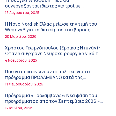
Υπουργική Απόφαση: Πως θα
ΚΥ Σοφάδων
συνεργάζονται ιδιώτες γιατροί με
Πόσο μας επηρεάζει ο ύπνος με ανεμιστήρα
νοσοκομεία του δημοσίου συστήματος
13 Αυγούστου, 2025
ή air-condition το καλοκαίρι
υγείας
11:34 πμ
Η Novo Nordisk Ελλάς μείωσε την τιμή του
Wegovy® για τη διαχείριση του βάρους
Randy Schekman, Νομπελίστας Ιατρικής:
20 Μαρτίου, 2026
«Σε πέντε χρόνια μπορεί να έχουμε
θεραπεία που αναστέλλει την εξέλιξη του
9:24 πμ
Χρήστος Γεωργόπουλος (Ερρίκος Ντυνάν):
Πάρκινσον»
Όταν η σύγχρονη Νευροχειρουργική νικά το
Αντώνης Βουκλαρής – «ΕΡΡΙΚΟΣ ΝΤΥΝΑΝ»
φόβο!
4 Νοεμβρίου, 2025
9:18 πμ
Που να επικοινωνούν οι πολίτες για το
Πώς να προλάβετε και να αντιμετωπίσετε
πρόγραμμα ΠΡΟΛΑΜΒΑΝΩ κατά της
τη διάρροια των ταξιδιωτών
παχυσαρκίας
11 Φεβρουαρίου, 2026
8:30 πμ
Πρόγραμμα «Προλαμβάνω»: Νέα φάση του
Ευμενής Καραφυλλίδης (Metropolitan
προγράμματος από τον Σεπτέμβριο 2026 –
General): Γιατί η διατροφή πρέπει να
Δωρεάν προληπτικές εξετάσεις έως το 2030
12 Ιουνίου, 2026
καθοδηγείται από κλινικό διαιτολόγο;
7:37 πμ