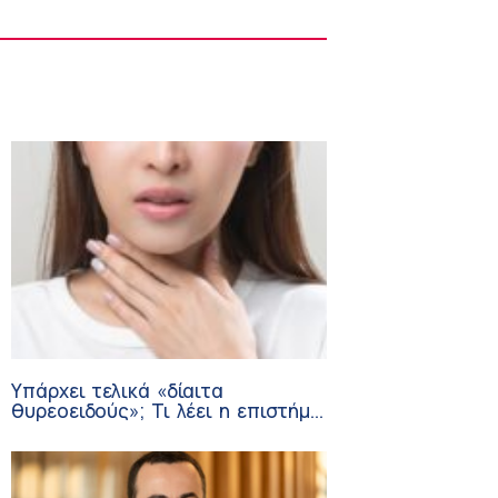
Στους Φούρνους η 230η Αποστολή των
Κινητών Ιατρικών Μονάδων (ΚΙΜ)
8:06 πμ
Υπάρχει τελικά «δίαιτα
θυρεοειδούς»; Τι λέει η επιστήμη
για τη διατροφή και τα
συμπληρώματα