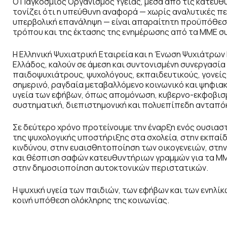
Ο Παγκόσμιος Οργανισμός Υγείας, μέσα από τις κατευθ
τονίζει ότι η υπεύθυνη αναφορά — χωρίς αναλυτικές π
υπερβολική επανάληψη — είναι απαραίτητη προϋπόθεση
τρόπου και της έκτασης της ενημέρωσης από τα ΜΜΕ συ
Η Ελληνική Ψυχιατρική Εταιρεία και η Ένωση Ψυχιάτρων
Ελλάδος, καλούν σε άμεση και συντονισμένη συνεργασία
παιδοψυχιάτρους, ψυχολόγους, εκπαιδευτικούς, γονεί
σημερινό, ραγδαία μεταβαλλόμενο κοινωνικό και ψηφιακ
υγεία των εφήβων, όπως απομόνωση, κυβερνο-εκφοβισμ
συστηματική, διεπιστημονική και πολυεπίπεδη ανταπό
Σε δεύτερο χρόνο προτείνουμε την έναρξη ενός ουσιαστ
της ψυχολογικής υποστήριξης στα σχολεία, στην εκπαί
κινδύνου, στην ευαισθητοποίηση των οικογενειών, στην
και θέσπιση σαφών κατευθυντήριων γραμμών για τα Μ
στην δημοσιοποίηση αυτοκτονικών περιστατικών.
Η ψυχική υγεία των παιδιών, των εφήβων και των ενηλίκ
κοινή υπόθεση ολόκληρης της κοινωνίας.