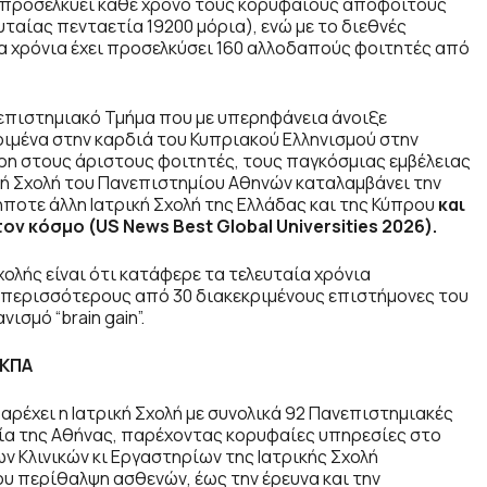
ου προσελκύει κάθε χρόνο τους κορυφαίους αποφοίτους
ταίας πενταετία 19200 μόρια), ενώ με το διεθνές
 χρόνια έχει προσελκύσει 160 αλλοδαπούς φοιτητές από
νεπιστημιακό Τμήμα που με υπερηφάνεια άνοιξε
ιμένα στην καρδιά του Κυπριακού Ελληνισμού στην
ρη στους άριστους φοιτητές, τους παγκόσμιας εμβέλειας
ική Σχολή του Πανεπιστημίου Αθηνών καταλαμβάνει την
ποτε άλλη Ιατρική Σχολή της Ελλάδας και της Κύπρου
και
ν κόσμο (US News Best Global Universities 2026).
ολής είναι ότι κατάφερε τα τελευταία χρόνια
περισσότερους από 30 διακεκριμένους επιστήμονες του
σμό “brain gain”.
ΕΚΠΑ
παρέχει η Ιατρική Σχολή με συνολικά 92 Πανεπιστημιακές
εία της Αθήνας, παρέχοντας κορυφαίες υπηρεσίες στο
 Κλινικών κι Εργαστηρίων της Ιατρικής Σχολή
ου περίθαλψη ασθενών, έως την έρευνα και την