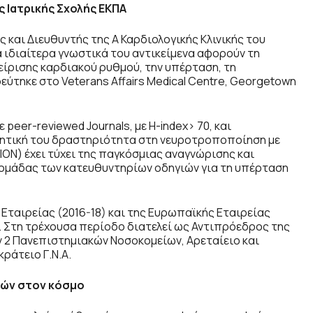
 Ιατρικής Σχολής ΕΚΠΑ
 και Διευθυντής της Α Καρδιολογικής Κλινικής του
 ιδιαίτερα γνωστικά του αντικείμενα αφορούν τη
είρισης καρδιακού ρυθμού, την υπέρταση, τη
ύτηκε στο Veterans Affairs Medical Centre, Georgetown
peer-reviewed Journals, με H-index> 70, και
υνητική του δραστηριότητα στη νευροτροποποίηση με
N) έχει τύχει της παγκόσμιας αναγνώρισης και
ς ομάδας των κατευθυντηρίων οδηγιών για τη υπέρταση
 Εταιρείας (2016-18) και της Ευρωπαϊκής Εταιρείας
 . Στη τρέχουσα περίοδο διατελεί ως Αντιπρόεδρος της
ν 2 Πανεπιστημιακών Νοσοκομείων, Αρεταίειο και
κράτειο Γ.Ν.Α.
λών στον κόσμο