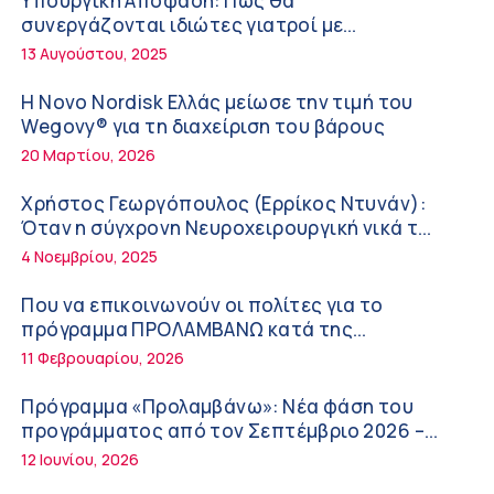
Υπουργική Απόφαση: Πως θα
ΚΥ Σοφάδων
συνεργάζονται ιδιώτες γιατροί με
Πόσο μας επηρεάζει ο ύπνος με ανεμιστήρα
νοσοκομεία του δημοσίου συστήματος
13 Αυγούστου, 2025
ή air-condition το καλοκαίρι
υγείας
11:34 πμ
Η Novo Nordisk Ελλάς μείωσε την τιμή του
Wegovy® για τη διαχείριση του βάρους
Randy Schekman, Νομπελίστας Ιατρικής:
20 Μαρτίου, 2026
«Σε πέντε χρόνια μπορεί να έχουμε
θεραπεία που αναστέλλει την εξέλιξη του
9:24 πμ
Χρήστος Γεωργόπουλος (Ερρίκος Ντυνάν):
Πάρκινσον»
Όταν η σύγχρονη Νευροχειρουργική νικά το
Αντώνης Βουκλαρής – «ΕΡΡΙΚΟΣ ΝΤΥΝΑΝ»
φόβο!
4 Νοεμβρίου, 2025
9:18 πμ
Που να επικοινωνούν οι πολίτες για το
Πώς να προλάβετε και να αντιμετωπίσετε
πρόγραμμα ΠΡΟΛΑΜΒΑΝΩ κατά της
τη διάρροια των ταξιδιωτών
παχυσαρκίας
11 Φεβρουαρίου, 2026
8:30 πμ
Πρόγραμμα «Προλαμβάνω»: Νέα φάση του
Ευμενής Καραφυλλίδης (Metropolitan
προγράμματος από τον Σεπτέμβριο 2026 –
General): Γιατί η διατροφή πρέπει να
Δωρεάν προληπτικές εξετάσεις έως το 2030
12 Ιουνίου, 2026
καθοδηγείται από κλινικό διαιτολόγο;
7:37 πμ