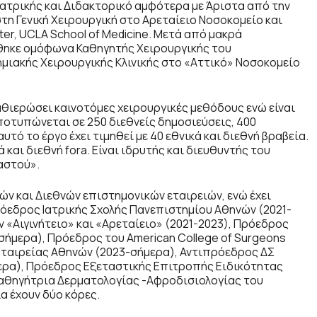
Ιατρικής και Διδακτορικό αμφότερα με Άριστα από την
τη Γενική Χειρουργική στο Αρεταίειο Νοσοκομείο και
ter, UCLA School of Medicine. Μετά από μακρά
χθηκε ομόφωνα Καθηγητής Χειρουργικής του
μιακής Χειρουργικής Κλινικής στο «Αττικό» Νοσοκομείο
καθιερώσει καινοτόμες χειρουργικές μεθόδους ενώ είναι
ποτυπώνεται σε 250 διεθνείς δημοσιεύσεις, 400
αυτό το έργο έχει τιμηθεί με 40 εθνικά και διεθνή βραβεία.
και διεθνή fora. Είναι ιδρυτής και διευθυντής του
αστού».
ών και Διεθνών επιστημονικών εταιρειών, ενώ έχει
ρόεδρος Ιατρικής Σχολής Πανεπιστημίου Αθηνών (2021-
«Αιγινήτειο» και «Αρεταίειο» (2021-2023), Πρόεδρος
σήμερα), Πρόεδρος του American College of Surgeons
Εταιρείας Αθηνών (2023-σήμερα), Αντιπρόεδρος ΔΣ
ερα), Πρόεδρος Εξεταστικής Επιτροπής Ειδικότητας
 Καθηγήτρια Δερματολογίας -Αφροδισιολογίας του
α έχουν δύο κόρες.