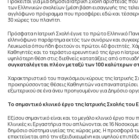
Πρόκειται για μία δημόσια Ιατρική Σχολή αριστείας π
των Ελληνικών σχολείων (μέση βάση εισαγωγής της τελευ
αγγλόφωνο πρόγραμμα που προσφέρει εδώ και τέσσερα
30 χώρες του πλανήτη.
Πρόσφατα η Ιατρική Σχολή έγινε το πρώτο Ελληνικό Πα
ελληνόφωνο παράρτημα εκτός των συνόρων και συγκεκρ
Λευκωσία όπου ήδη φοιτούν οι πρώτοι 40 φοιτητές. Χά
Καθηγητές και το τεράστιο ερευνητικό της έργο η Ιατρ
υψηλότερη θέση στις διεθνείς κατατάξεις από οποιαδή
συγκαταλέγεται πλέον μεταξύ των 100 καλύτερων στο
Χαρακτηριστικό του παγκόσμιου κύρους της Ιατρικής Σχ
προκηρύσσοντας θέσεις Καθηγητών να επαναπατρίσει 
εξωτερικού σε ένα άνευ προηγουμένου για Δημόσιο οργανι
Το σημαντικό κλινικό έργο της Ιατρικής Σχολής του 
Εξίσου σημαντικό είναι και το μεγάλο κλινικό έργο που 
Κλινικές κι Εργαστήρια που απλώνονται σε 16 Νοσοκομ
δημόσιο σύστημα υγείας της χώρας μας. Η προσφορά των
επεκτείνεται από την εξειδικευμένη και υψηλού επιπέδ