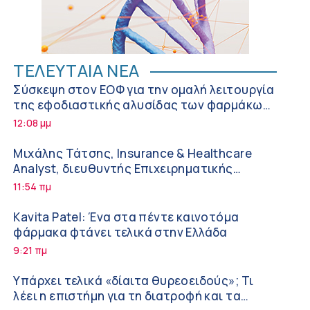
ΤΕΛΕΥΤΑΙΑ ΝΕΑ
Σύσκεψη στον ΕΟΦ για την ομαλή λειτουργία
της εφοδιαστικής αλυσίδας των φαρμάκων
στη διάρκεια του καλοκαιριού
12:08 μμ
Μιχάλης Τάτσης, Insurance & Healthcare
Analyst, διευθυντής Επιχειρηματικής
Ανάπτυξης Ομίλου HHG
11:54 πμ
Kavita Patel: Ένα στα πέντε καινοτόμα
φάρμακα φτάνει τελικά στην Ελλάδα
9:21 πμ
Υπάρχει τελικά «δίαιτα θυρεοειδούς»; Τι
λέει η επιστήμη για τη διατροφή και τα