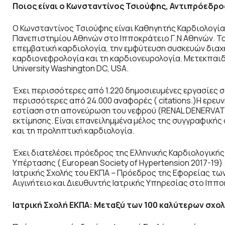
Ποιος είναι ο Κωνσταντίνος Τσιούφης, Αντιπρόεδρος
Ο Κωνσταντίνος Τσιούφης είναι Καθηγητής Καρδιολογίας
Πανεπιστημίου Αθηνών στο Ιπποκράτειο Γ.Ν Αθηνών. Τα
επεμβατική καρδιολογία, την εμφύτευση συσκευών διαχ
καρδιονεφρολογία και τη καρδιονευρολογία. Μετεκπαιδε
University Washington DC, USA.
Έχει περισσότερες από 1.220 δημοσιευμένες εργασίες σε 
περισσότερες από 24.000 αναφορές ( citations.)Η ερε
εστίαση στη απονεύρωση του νεφρού (RENAL DENERVATIO
εκτίμησης. Είναι επανειλημμένα μέλος της συγγραφική
και τη προληπτική καρδιολογία.
Έχει διατελέσει πρόεδρος της Ελληνικής Καρδιολογικής
Υπέρτασης ( European Society of Hypertension 2017-19)
Ιατρικής Σχολής του ΕΚΠΑ – Πρόεδρος της Εφορείας τω
Αιγινήτειο και Διευθυντής Ιατρικής Υπηρεσίας στο Ιππο
Ιατρική Σχολή ΕΚΠΑ: Μεταξύ των 100 καλύτερων σχο