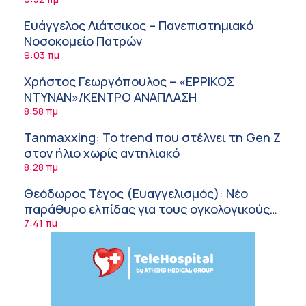
ΙΣΑ
Ευάγγελος Λιάτσικος – Πανεπιστημιακό
Νοσοκομείο Πατρών
9:03 πμ
Χρήστος Γεωργόπουλος – «ΕΡΡΙΚΟΣ
ΝΤΥΝΑΝ»/ΚΕΝΤΡΟ ΑΝΑΠΛΑΣΗ
8:58 πμ
Tanmaxxing: To trend που στέλνει τη Gen Z
στον ήλιο χωρίς αντηλιακό
8:28 πμ
Θεόδωρος Τέγος (Ευαγγελισμός): Νέο
παράθυρο ελπίδας για τους ογκολογικούς
ασθενείς μέσω κλινικών δοκιμών
7:41 πμ
Ασφάλεια στο νερό: 8 χρήσιμες οδηγίες
από τον Ελληνικό Ερυθρό Σταυρό
7:03 πμ
Μαρίνα Ραυτοπούλου (ΙΑΤΡΙΚΟ ΚΕΝΤΡΟ):