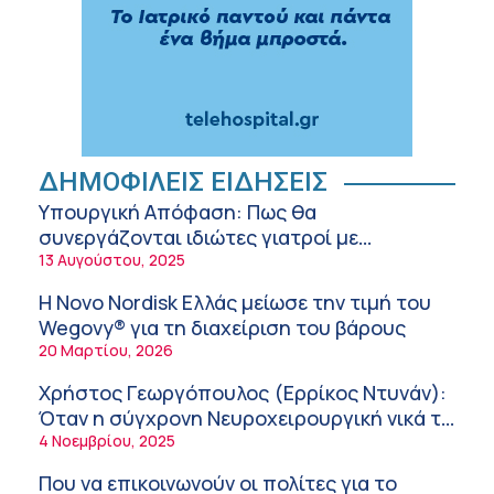
Εκπαίδευση στον διαβήτη – Ένας πυλώνας
της σύγχρονης φροντίδας
6:56 πμ
Αθανάσιος Μανώλης (Metropolitan
Hospital): Καρδιοπαθείς και καλοκαίρι –
Διακοπές με ασφάλεια
6:20 πμ
Ειρήνη Ζίγκιρη (Ερρίκος Ντυνάν): H θερμική
ΔΗΜΟΦΙΛΕΙΣ ΕΙΔΗΣΕΙΣ
καταπόνηση στους ηλικιωμένους
Υπουργική Απόφαση: Πως θα
εργαζόμενους
6:11 πμ
συνεργάζονται ιδιώτες γιατροί με
νοσοκομεία του δημοσίου συστήματος
13 Αυγούστου, 2025
Σύσκεψη στον ΕΟΦ για την ομαλή
υγείας
λειτουργία της εφοδιαστικής αλυσίδας των
Η Novo Nordisk Ελλάς μείωσε την τιμή του
φαρμάκων στη διάρκεια του καλοκαιριού
12:08 μμ
Wegovy® για τη διαχείριση του βάρους
20 Μαρτίου, 2026
Μιχάλης Τάτσης, Insurance & Healthcare
Analyst, διευθυντής Επιχειρηματικής
Χρήστος Γεωργόπουλος (Ερρίκος Ντυνάν):
Ανάπτυξης Ομίλου HHG
11:54 πμ
Όταν η σύγχρονη Νευροχειρουργική νικά το
φόβο!
4 Νοεμβρίου, 2025
Kavita Patel: Ένα στα πέντε καινοτόμα
φάρμακα φτάνει τελικά στην Ελλάδα
Που να επικοινωνούν οι πολίτες για το