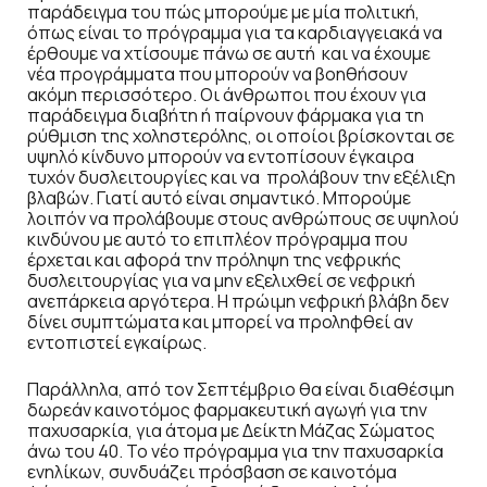
παράδειγμα του πώς μπορούμε με μία πολιτική,
όπως είναι το πρόγραμμα για τα καρδιαγγειακά να
έρθουμε να χτίσουμε πάνω σε αυτή και να έχουμε
νέα προγράμματα που μπορούν να βοηθήσουν
ακόμη περισσότερο. Οι άνθρωποι που έχουν για
παράδειγμα διαβήτη ή παίρνουν φάρμακα για τη
ρύθμιση της χοληστερόλης, οι οποίοι βρίσκονται σε
υψηλό κίνδυνο μπορούν να εντοπίσουν έγκαιρα
τυχόν δυσλειτουργίες και να προλάβουν την εξέλιξη
βλαβών. Γιατί αυτό είναι σημαντικό. Μπορούμε
λοιπόν να προλάβουμε στους ανθρώπους σε υψηλού
κινδύνου με αυτό το επιπλέον πρόγραμμα που
έρχεται και αφορά την πρόληψη της νεφρικής
δυσλειτουργίας για να μην εξελιχθεί σε νεφρική
ανεπάρκεια αργότερα. Η πρώιμη νεφρική βλάβη δεν
δίνει συμπτώματα και μπορεί να προληφθεί αν
εντοπιστεί εγκαίρως.
Παράλληλα, από τον Σεπτέμβριο θα είναι διαθέσιμη
δωρεάν καινοτόμος φαρμακευτική αγωγή για την
παχυσαρκία, για άτομα με Δείκτη Μάζας Σώματος
άνω του 40. Το νέο πρόγραμμα για την παχυσαρκία
ενηλίκων, συνδυάζει πρόσβαση σε καινοτόμα