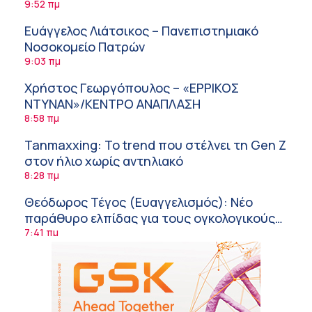
ΙΣΑ
9:52 πμ
Ευάγγελος Λιάτσικος – Πανεπιστημιακό
Νοσοκομείο Πατρών
9:03 πμ
Χρήστος Γεωργόπουλος – «ΕΡΡΙΚΟΣ
ΝΤΥΝΑΝ»/ΚΕΝΤΡΟ ΑΝΑΠΛΑΣΗ
8:58 πμ
Tanmaxxing: To trend που στέλνει τη Gen Z
στον ήλιο χωρίς αντηλιακό
8:28 πμ
Θεόδωρος Τέγος (Ευαγγελισμός): Νέο
παράθυρο ελπίδας για τους ογκολογικούς
ασθενείς μέσω κλινικών δοκιμών
7:41 πμ
Ασφάλεια στο νερό: 8 χρήσιμες οδηγίες
από τον Ελληνικό Ερυθρό Σταυρό
7:03 πμ