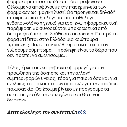
φάρμακα με υποστήριξη από διατροφολόγο.
Θέλουμε να αποφύγουμε την παρερμηνεία των
φαρμάκων ως “μαγική λύση”. Θα προηγείται δηλαδή
υποχρεωτική αξιολόγηση από παθολόγο,
ενδοκρινολόγο ή γενικό γιατρό, ενώ η φαρμακευτική
παρέμβαση θα συνοδεύεται υποχρεωτικά από
διατροφική παρακολούθηση και άσκηση. Για πρώτη
φορά χτίζεται στην Ελλάδα μια κουλτούρα
πρόληψης. Πάμε όταν νιώθουμε καλά – όχι όταν
νιώσουμε σύμπτωμα. Η πρόληψη είναι το δώρο που
δεν πρέπει να αμελήσουμε».
Τέλος, έρχεται νέα ψηφιακή εφαρμογή για την
προώθηση της άσκησης και την αλλαγή
συμπεριφορών υγείας, τόσο για παιδιά όσο και για
ενήλικες, στο πλαίσιο των δράσεων για την παιδική
παχυσαρκία. Θα έχουμε βίντεο με προγράμματα
άσκησης για όλη την οικογένεια και θα είναι
δωρεάν».
Δείτε ολόκληρη την συνέντευξη
εδώ