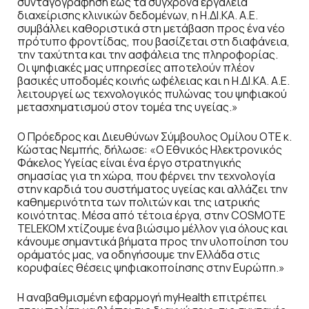
συνταγογράφηση έως τα σύγχρονα εργαλεία
διαχείρισης κλινικών δεδομένων, η Η.ΔΙ.ΚΑ. Α.Ε.
συμβάλλει καθοριστικά στη μετάβαση προς ένα νέο
πρότυπο φροντίδας, που βασίζεται στη διαφάνεια,
την ταχύτητα και την ασφάλεια της πληροφορίας.
Οι ψηφιακές μας υπηρεσίες αποτελούν πλέον
βασικές υποδομές κοινής ωφέλειας και η Η.ΔΙ.ΚΑ. Α.Ε.
λειτουργεί ως τεχνολογικός πυλώνας του ψηφιακού
μετασχηματισμού στον τομέα της υγείας.»
Ο Πρόεδρος και Διευθύνων Σύμβουλος Ομίλου ΟΤΕ κ.
Κώστας Νεμπής, δήλωσε: «Ο Εθνικός Ηλεκτρονικός
Φάκελος Υγείας είναι ένα έργο στρατηγικής
σημασίας για τη χώρα, που φέρνει την τεχνολογία
στην καρδιά του συστήματος υγείας και αλλάζει την
καθημερινότητα των πολιτών και της ιατρικής
κοινότητας. Μέσα από τέτοια έργα, στην COSMOTE
TELEKOM χτίζουμε ένα βιώσιμο μέλλον για όλους και
κάνουμε σημαντικά βήματα προς την υλοποίηση του
οράματός μας, να οδηγήσουμε την Ελλάδα στις
κορυφαίες θέσεις ψηφιακοποίησης στην Ευρώπη.»
Η αναβαθμισμένη εφαρμογή myHealth επιτρέπει