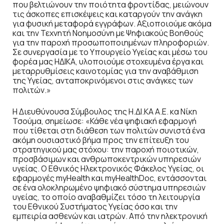
που βελτιώνουν την ποιότητα φροντίδας, μειώνουν
τις άσκοπες επισκέψεις και καταργούν την ανάγκη
για φυσική μεταφορά εγγράφων. Αξιοποιούμε ακόμα
και την Τεχνητή Νοημοσύνη με Ψηφιακούς Βοηθούς
για την παροχή προσωποποιημένων πληροφοριών.
Σε συνεργασία με το Υπουργείο Υγείας και μέσω του
φορέα μας ΗΔΙΚΑ, υλοποιούμε στοχευμένα έργα και
μεταρρυθμίσεις καινοτομίας για την αναβάθμιση
της Υγείας, ανταποκρινόμενοι στις ανάγκες των
πολιτών.»
Η Διευθύνουσα Σύμβουλος της Η.ΔΙ.ΚΑ Α.Ε. κα Νίκη
Τσούμα, σημείωσε: «Κάθε νέα ψηφιακή εφαρμογή
που τίθεται στη διάθεση των πολιτών συνιστά ένα
ακόμη ουσιαστικό βήμα προς την επίτευξη του
στρατηγικού μας στόχου: την παροχή ποιοτικών,
προσβάσιμων και ανθρωποκεντρικών υπηρεσιών
υγείας. Ο Εθνικός Ηλεκτρονικός Φάκελος Υγείας, οι
εφαρμογές myHealth και myHealthDoc, εντάσσονται
σε ένα ολοκληρωμένο ψηφιακό σύστημα υπηρεσιών
υγείας, το οποίο αναβαθμίζει τόσο τη λειτουργία
του Εθνικού Συστήματος Υγείας όσο και την
εμπειρία ασθενών και ιατρών. Από την ηλεκτρονική