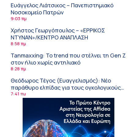
Ευάγγελος Λιάτσικος – Πανεπιστημιακό
Νοσοκομείο Πατρών
9:03 πμ
Χρήστος Γεωργόπουλος – «ΕΡΡΙΚΟΣ
ΝΤΥΝΑΝ»/ΚΕΝΤΡΟ ΑΝΑΠΛΑΣΗ
8:58 πμ
Tanmaxxing: To trend που στέλνει τη Gen Z
στον ήλιο χωρίς αντηλιακό
8:28 πμ
Θεόδωρος Τέγος (Ευαγγελισμός): Νέο
παράθυρο ελπίδας για τους ογκολογικούς
ασθενείς μέσω κλινικών δοκιμών
7:41 πμ
Ασφάλεια στο νερό: 8 χρήσιμες οδηγίες
από τον Ελληνικό Ερυθρό Σταυρό
7:03 πμ
Μαρίνα Ραυτοπούλου (ΙΑΤΡΙΚΟ ΚΕΝΤΡΟ):