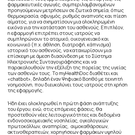
φαρμακευτικές αγωγές, συμπεριλαμβανομένων
προηγούμενων μετρήσεων σε ζωτικά σημεία, όπως
θερμοκρασία, σφυγμός, ρυθμός αναπνοής και πίεση
αίματος, για να σχηματίσουν μια ολοκληρωμένη
εικόνα για την κατάσταση του ασθενούς. Επιπλέον,
η εφαρμογή επιτρέπει στους ιατρούς να
συμπληρώνουν το ατομικό, οικογενειακό και
κοινωνικό (π.χ. άθληση, διατροφή, κάπνισμα)
ιστορικό του ασθενούς, να καταχωρίσουν μια
επίσκεψη με άμεση διασύνδεση με το Σύστημα
Ηλεκτρονικής Συνταγογράφησης και να
παρακολουθούν την εξέλιξη της πορείας της υγείας
των ασθενών τους. Το myHealthDoc διαθέτει και
«chatbot», δηλαδή έναν Ψηφιακό Βοηθό με τεχνητή
νοημοσύνη, που διευκολύνει τους ιατρούς στη χρήση
της εφαρμογής.
Ήδη έχει ολοκληρωθεί η πρώτη φάση ανάπτυξης
του έργου, ενώ, στις επόμενες φάσεις, θα
προστεθούν νέες λειτουργικότητες και δεδομένα
ενδονοσοκομειακής νοσηλείας, ογκολογικών
πρωτοκόλλων, αναπηρίας, αιμοκαθάρσεων,
ακτινοθεραπειών, χορηγήσεων φαρμάκων υψηλού