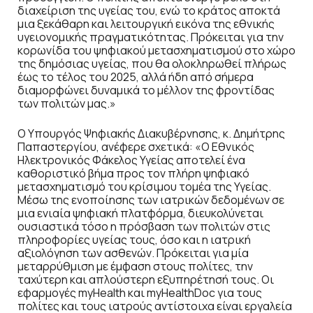
διαχείριση της υγείας του, ενώ το κράτος αποκτά
μια ξεκάθαρη και λειτουργική εικόνα της εθνικής
υγειονομικής πραγματικότητας. Πρόκειται για την
κορωνίδα του ψηφιακού μετασχηματισμού στο χώρο
της δημόσιας υγείας, που θα ολοκληρωθεί πλήρως
έως το τέλος του 2025, αλλά ήδη από σήμερα
διαμορφώνει δυναμικά το μέλλον της φροντίδας
των πολιτών μας.»
Ο Υπουργός Ψηφιακής Διακυβέρνησης, κ. Δημήτρης
Παπαστεργίου, ανέφερε σχετικά: «Ο Εθνικός
Ηλεκτρονικός Φάκελος Υγείας αποτελεί ένα
καθοριστικό βήμα προς τον πλήρη ψηφιακό
μετασχηματισμό του κρίσιμου τομέα της Υγείας.
Μέσω της ενοποίησης των ιατρικών δεδομένων σε
μια ενιαία ψηφιακή πλατφόρμα, διευκολύνεται
ουσιαστικά τόσο η πρόσβαση των πολιτών στις
πληροφορίες υγείας τους, όσο και η ιατρική
αξιολόγηση των ασθενών. Πρόκειται για μία
μεταρρύθμιση με έμφαση στους πολίτες, την
ταχύτερη και απλούστερη εξυπηρέτησή τους. Οι
εφαρμογές myHealth και myHealthDoc για τους
πολίτες και τους ιατρούς αντίστοιχα είναι εργαλεία