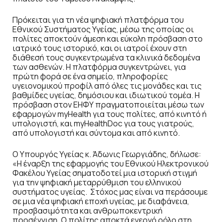
Πρόκειται για τη νέα ψηφιακή πλατφόρμα του
Εθνικού Συστήματος Υγείας, μέσω της οποίας οι
πολίτες αποκτούν άμεση και εύκολη πρόσβαση στο
ιατρικό τους ιστορικό, και οι ιατροί έχουν στη
διάθεσή τους συγκεντρωμένα τα κλινικά δεδομένα
των ασθενών. Η πλατφόρμα συγκεντρώνει, για
πρώτη φορά σε ένα σημείο, πληροφορίες
υγειονομικού προφίλ από όλες τις μονάδες και τις
βαθμίδες υγείας, δημόσιου και ιδιωτικού τομέα. Η
πρόσβαση στον ΕΗΦΥ πραγματοποιείται μέσω των
εφαρμογών myHealth για τους πολίτες, από κινητό ή
υπολογιστή, και myHealthDoc για τους γιατρούς,
από υπολογιστή και σύντομα και από κινητό.
O Υπουργός Υγείας κ. Άδωνις Γεωργιάδης, δήλωσε:
«Η έναρξη της εφαρμογής του Εθνικού Ηλεκτρονικού
Φακέλου Υγείας σηματοδοτεί μια ιστορική στιγμή
για την ψηφιακή μεταρρύθμιση του ελληνικού
συστήματος υγείας. Στόχος μας είναι να περάσουμε
σε μια νέα ψηφιακή εποχή υγείας, με διαφάνεια,
προσβασιμότητα και ανθρωποκεντρική
προσέγγιση. Ο πολίτης αποκτά ενεργό ρόλο στη