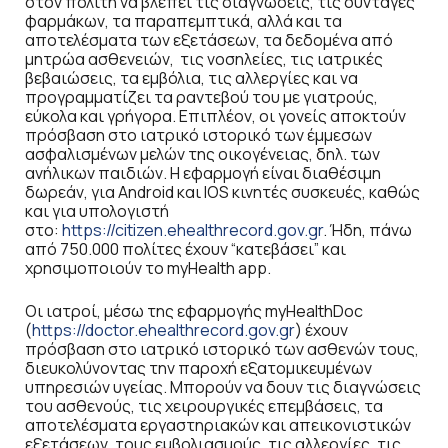
στον πολίτη να βλέπει τις διαγνώσεις, τις συνταγές
φαρμάκων, τα παραπεμπτικά, αλλά και τα
αποτελέσματα των εξετάσεων, τα δεδομένα από
μητρώα ασθενειών, τις νοσηλείες, τις ιατρικές
βεβαιώσεις, τα εμβόλια, τις αλλεργίες και να
προγραμματίζει τα ραντεβού του με γιατρούς,
εύκολα και γρήγορα. Επιπλέον, οι γονείς αποκτούν
πρόσβαση στο ιατρικό ιστορικό των έμμεσων
ασφαλισμένων μελών της οικογένειας, δηλ. των
ανήλικων παιδιών. Η εφαρμογή είναι διαθέσιμη
δωρεάν, για Αndroid και ΙΟS κινητές συσκευές, καθώς
και για υπολογιστή
στο:
https://citizen.ehealthrecord.gov.gr
. Ήδη, πάνω
από 750.000 πολίτες έχουν “κατεβάσει” και
χρησιμοποιούν το myHealth app.
Οι ιατροί, μέσω της εφαρμογής myHealthDoc
(
https://doctor.ehealthrecord.gov.gr
) έχουν
πρόσβαση στο ιατρικό ιστορικό των ασθενών τους,
διευκολύνοντας την παροχή εξατομικευμένων
υπηρεσιών υγείας. Μπορούν να δουν τις διαγνώσεις
του ασθενούς, τις χειρουργικές επεμβάσεις, τα
αποτελέσματα εργαστηριακών και απεικονιστικών
εξετάσεων, τους εμβολιασμούς, τις αλλεργίες, τις