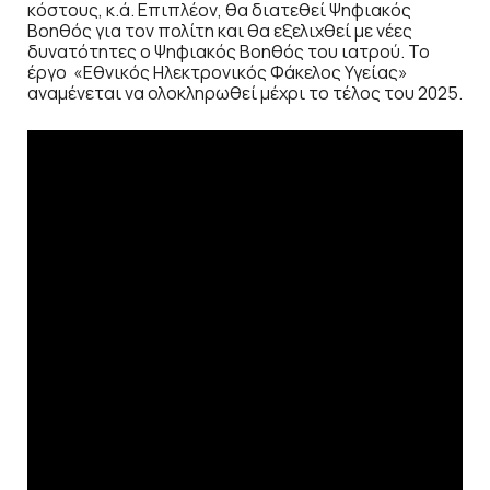
κόστους, κ.ά. Επιπλέον, θα διατεθεί Ψηφιακός
Βοηθός για τον πολίτη και θα εξελιχθεί με νέες
δυνατότητες ο Ψηφιακός Βοηθός του ιατρού. Το
έργο «Εθνικός Ηλεκτρονικός Φάκελος Υγείας»
αναμένεται να ολοκληρωθεί μέχρι το τέλος του 2025.