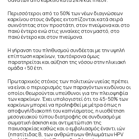
Περισσότεροι από το 50% των νέων διαγνώσεων
καρκίνου στους άνδρες εντοπίζονται κατά σειρά
συχνότητας στον προστάτη, στον πνεύμονα και στο
παχύ έντερο ενώ στις γυναίκες στον μαστό, στο
παχύ έντερο και στον πνεύμονα.
Η γήρανση του πληθυσμού συνδέεται με την υψηλή
επίπτωση καρκίνων, ταυτόχρονα όμως
παρατηρείται και αύξηση της νόσου στην ηλικιακή
ομάδα <50 έτη.
Πρωταρχικός στόχος των πολιτικών υγείας πρέπει
να είναι ο περιορισμός των παραγόντων κινδύνου οι
οποίοι θεωρούνται υπεύθυνοι για την πλειοψηφία
των καρκίνων. Έχει υπολογιστεί ότι το 45-50% των
καρκίνων μπορεί να προληφθεί με μέτρα όπως η
αποφυγή/διακοπή του καπνίσματος, η υιοθέτηση
μεσογειακού τύπου διατροφής σε συνδυασμό με
σωματική άσκηση και αντιμετώπιση της
παχυσαρκίας καθώς και ο εμβολιασμός έναντι ιών
(ηπατίτιδας Β, των ανθρώπινων θηλωμάτων HPV