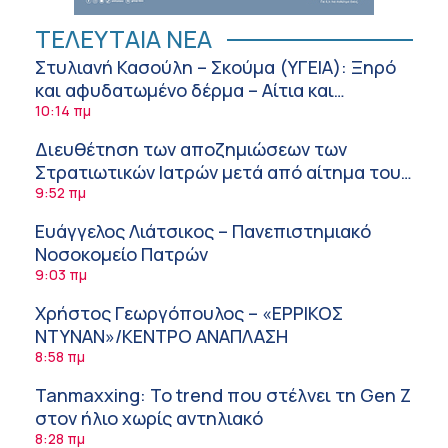
ΤΕΛΕΥΤΑΙΑ ΝΕΑ
Στυλιανή Κασούλη – Σκούμα (ΥΓΕΙΑ): Ξηρό
και αφυδατωμένο δέρμα – Αίτια και
αντιμετώπιση
10:14 πμ
Διευθέτηση των αποζημιώσεων των
Στρατιωτικών Ιατρών μετά από αίτημα του
ΙΣΑ
9:52 πμ
Ευάγγελος Λιάτσικος – Πανεπιστημιακό
Νοσοκομείο Πατρών
9:03 πμ
Χρήστος Γεωργόπουλος – «ΕΡΡΙΚΟΣ
ΝΤΥΝΑΝ»/ΚΕΝΤΡΟ ΑΝΑΠΛΑΣΗ
8:58 πμ
Tanmaxxing: To trend που στέλνει τη Gen Z
στον ήλιο χωρίς αντηλιακό
8:28 πμ