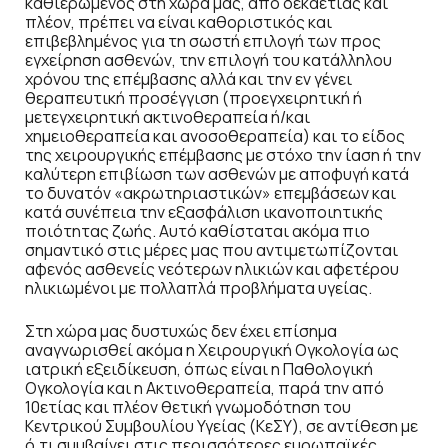
καθιερωμένος στη χώρα μας, από δεκαετίας και
πλέον, πρέπει να είναι καθοριστικός και
επιβεβλημένος για τη σωστή επιλογή των προς
εγχείρηση ασθενών, την επιλογή του κατάλληλου
χρόνου της επέμβασης αλλά και την εν γένει
θεραπευτική προσέγγιση (προεγχειρητική ή
μετεγχειρητική ακτινοθεραπεία ή/και
χημειοθεραπεία και ανοσοθεραπεία) και το είδος
της χειρουργικής επέμβασης με στόχο την ίαση ή την
καλύτερη επιβίωση των ασθενών με αποφυγή κατά
το δυνατόν «ακρωτηριαστικών» επεμβάσεων και
κατά συνέπεια την εξασφάλιση ικανοποιητικής
ποιότητας ζωής. Αυτό καθίσταται ακόμα πιο
σημαντικό στις μέρες μας που αντιμετωπίζονται
αφενός ασθενείς νεότερων ηλικιών και αφετέρου
ηλικιωμένοι με πολλαπλά προβλήματα υγείας.
Στη χώρα μας δυστυχώς δεν έχει επίσημα
αναγνωρισθεί ακόμα η Χειρουργική Ογκολογία ως
ιατρική εξειδίκευση, όπως είναι η Παθολογική
Ογκολογία και η Ακτινοθεραπεία, παρά την από
10ετίας και πλέον θετική γνωμοδότηση του
Κεντρικού Συμβουλίου Υγείας (ΚεΣΥ), σε αντίθεση με
ό,τι συμβαίνει στις περισσότερες ευρωπαϊκές