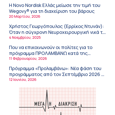
υγείας
λειτουργία της εφοδιαστικής αλυσίδας των
Η Novo Nordisk Ελλάς μείωσε την τιμή του
φαρμάκων στη διάρκεια του καλοκαιριού
12:08 μμ
Wegovy® για τη διαχείριση του βάρους
20 Μαρτίου, 2026
Μιχάλης Τάτσης, Insurance & Healthcare
Analyst, διευθυντής Επιχειρηματικής
Χρήστος Γεωργόπουλος (Ερρίκος Ντυνάν):
Ανάπτυξης Ομίλου HHG
11:54 πμ
Όταν η σύγχρονη Νευροχειρουργική νικά το
φόβο!
4 Νοεμβρίου, 2025
Kavita Patel: Ένα στα πέντε καινοτόμα
φάρμακα φτάνει τελικά στην Ελλάδα
Που να επικοινωνούν οι πολίτες για το
9:21 πμ
πρόγραμμα ΠΡΟΛΑΜΒΑΝΩ κατά της
παχυσαρκίας
11 Φεβρουαρίου, 2026
Υπάρχει τελικά «δίαιτα θυρεοειδούς»; Τι
λέει η επιστήμη για τη διατροφή και τα
Πρόγραμμα «Προλαμβάνω»: Νέα φάση του
συμπληρώματα
7:38 πμ
προγράμματος από τον Σεπτέμβριο 2026 –
Δωρεάν προληπτικές εξετάσεις έως το
12 Ιουνίου, 2026
Πυρκαγιά στη Δυτική Αττική: Οι κίνδυνοι για
2030
τη δημόσια υγεία
7:16 πμ
Metropolitan Hospital: Στο επίκεντρο των
εξελίξεων για την Τεχνητή Νοημοσύνη και
την Ογκολογία
6:28 πμ