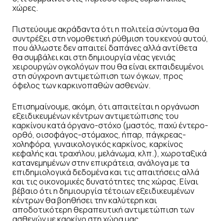
χώρες.
Πιστεύουμε ακράδαντα ότι η πολιτεία σύντομα θα
συντρέξει στη νομοθετική ρύθμιση του κενού αυτού,
που άλλωστε δεν απαιτεί δαπάνες αλλά αντίθετα
θα συμβάλει και στη δημιουργία νέας γενιάς
χειρουργών ογκολόγων που θα είναι εκπαιδευμένοι
στη σύγχρονη αντιμετώπιση των όγκων, προς
όφελος των καρκινοπαθών ασθενών.
Επισημαίνουμε, ακόμη, ότι απαιτείται η οργάνωση
εξειδικευμένων κέντρων αντιμετώπισης του
καρκίνου κατά όργανο-στόχο (μαστός, παχύ έντερο-
ορθό, οισοφάγος-στόμαχος, ήπαρ, πάγκρεας-
χοληφόρα, γυναικολογικός καρκίνος, καρκίνος
κεφαλής και τραχήλου, μελάνωμα, κλπ.), χωροταξικά
κατανεμημένων στην επικράτεια, ανάλογα με τα
επιδημιολογικά δεδομένα και τις απαιτήσεις αλλά
και τις οικονομικές δυνατότητες της χώρας. Είναι
βέβαιο ότι η δημιουργία τέτοιων εξειδικευμένων
κέντρων θα βοηθήσει την καλύτερη και
αποδοτικότερη θεραπευτική αντιμετώπιση των
ασθενών με καρκίνο στη χώρα μας.