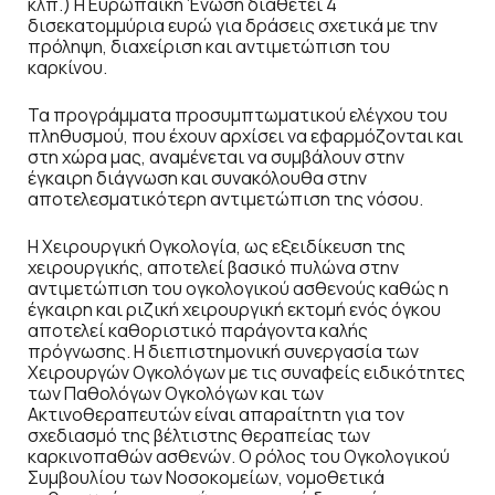
κλπ.) Η Ευρωπαϊκή Ένωση διαθέτει 4
δισεκατομμύρια ευρώ για δράσεις σχετικά με την
πρόληψη, διαχείριση και αντιμετώπιση του
καρκίνου.
Τα προγράμματα προσυμπτωματικού ελέγχου του
πληθυσμού, που έχουν αρχίσει να εφαρμόζονται και
στη χώρα μας, αναμένεται να συμβάλουν στην
έγκαιρη διάγνωση και συνακόλουθα στην
αποτελεσματικότερη αντιμετώπιση της νόσου.
Η Χειρουργική Ογκολογία, ως εξειδίκευση της
χειρουργικής, αποτελεί βασικό πυλώνα στην
αντιμετώπιση του ογκολογικού ασθενούς καθώς η
έγκαιρη και ριζική χειρουργική εκτομή ενός όγκου
αποτελεί καθοριστικό παράγοντα καλής
πρόγνωσης. Η διεπιστημονική συνεργασία των
Χειρουργών Ογκολόγων με τις συναφείς ειδικότητες
των Παθολόγων Ογκολόγων και των
Ακτινοθεραπευτών είναι απαραίτητη για τον
σχεδιασμό της βέλτιστης θεραπείας των
καρκινοπαθών ασθενών. Ο ρόλος του Ογκολογικού
Συμβουλίου των Νοσοκομείων, νομοθετικά