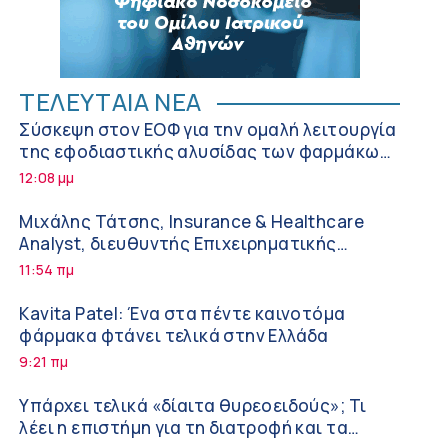
ΤΕΛΕΥΤΑΙΑ ΝΕΑ
Σύσκεψη στον ΕΟΦ για την ομαλή λειτουργία
της εφοδιαστικής αλυσίδας των φαρμάκων
στη διάρκεια του καλοκαιριού
12:08 μμ
Μιχάλης Τάτσης, Insurance & Healthcare
Analyst, διευθυντής Επιχειρηματικής
Ανάπτυξης Ομίλου HHG
11:54 πμ
Kavita Patel: Ένα στα πέντε καινοτόμα
φάρμακα φτάνει τελικά στην Ελλάδα
9:21 πμ
Υπάρχει τελικά «δίαιτα θυρεοειδούς»; Τι
λέει η επιστήμη για τη διατροφή και τα