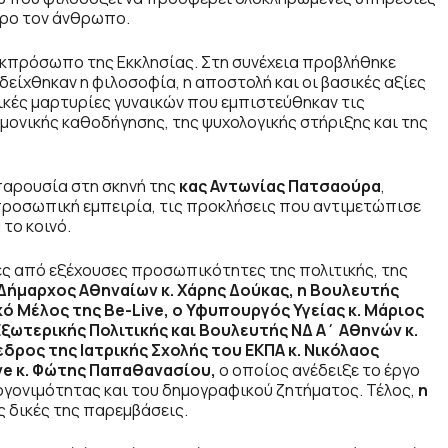
τρο τον άνθρωπο.
κπρόσωπο της Εκκλησίας. Στη συνέχεια προβλήθηκε
δείχθηκαν η φιλοσοφία, η αποστολή και οι βασικές αξίες
ικές μαρτυρίες γυναικών που εμπιστεύθηκαν τις
ονικής καθοδήγησης, της ψυχολογικής στήριξης και της
 παρουσία στη σκηνή της
κας Αντωνίας Πατσαούρα
,
 προσωπική εμπειρία, τις προκλήσεις που αντιμετώπισε
 το κοινό.
ς από εξέχουσες προσωπικότητες της πολιτικής, της
Δήμαρχος Αθηναίων κ. Χάρης Δούκας, η Βουλευτής
ικό Μέλος της
Be
-Live
, ο Υφυπουργός Υγείας κ. Μάριος
ξωτερικής Πολιτικής και Βουλευτής ΝΔ Α΄ Αθηνών κ.
δρος της Ιατρικής Σχολής του ΕΚΠΑ κ. Νικόλαος
ve
κ. Φώτης Παπαθανασίου,
ο οποίος ανέδειξε το έργο
ογονιμότητας και του δημογραφικού ζητήματος. Τέλος,
η
ς δικές της παρεμβάσεις.