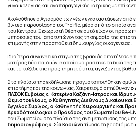
γυναικολογίας και αναπαραγωγικής ιατρικής με επίκεν
Ακολούθησε ο Αγιασμός των νέων εγκαταστάσεων από ε
βίντεο παρουσίασης τουProlific, μέσα από το οποίο ανα
του Κέντρου. Ξεχωριστή θέση σε αυτό είχαν οι προσωπ
υπηρεσίες του, αποτυπώνοντας τη σημασία της επιστημ
επιμονής στην προσπάθεια δημιουργίας οικογένειας.
Ιδιαίτερα συγκινητική στιγμή της βραδιάς αποτέλεσε η
μητέρας δύο παιδιών, η οποία μοιράστηκε τη δική της
και το ταξίδι της προς τη μητρότητα, αγγίζοντας βαθιά
Στο πλαίσιο της εκδήλωσης πραγματοποιήθηκαν ομιλίε
επιστήμης και της κοινωνίας. Χαιρετισμό απηύθυναν
ο 
ΠΑΣΟΚ Ευβοίας κ. Κατερίνα Καζάνη-Ιατρός και Ιδρυτ
Θεμιστοκλέους, ο Καθηγητής Διεθνούς Δικαίου και Ε
Άγγελος Συρίγος, ο Καθηγητής Χειρουργικής και Πρόε
Αρκαδόπουλοςκαι ο Πρόεδρος του Σωματείου Be
-Li
του Σωματείου στο πλαίσιο της αντιμετώπισης της υπ
δημοσιογράφος κ. Σία Κοσιώνη
τίμησε τη βραδιά με τι