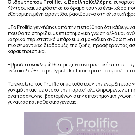
Ο ιδρυτής του Prolific
, κ. Βασίλης Κελλάρης
, ευχαρίσ
Κέντρου και μοιράστηκε το όραμά του για έναν χώρο πο
εξατομικευμένη φροντίδα, βασιζόμενο στη ολιστική φρο
«Το Prolific γεννήθηκε από την πεποίθηση ότι κάθε γυνα
που θα το στηρίζει με επιστημονική γνώση αλλά και α
ιατρικό περιστατικό υπάρχει μια μοναδική ανθρώπινη ι
πιο σημαντικές διαδρομές της ζωής, προσφέροντας ασφ
χαρακτηριστικά.
Η βραδιά ολοκληρώθηκε με ζωντανή μουσική από το συγκρ
ενώ ακολούθησε party με DJset που κράτησε αμείωτο το 
Τα εγκαίνια του Prolific σηματοδοτούν την έναρξη μιας 
γονιμότητας, με στόχο την παροχή ολοκληρωμένων υπη
αναπαραγωγής, βασισμένων στην επιστημονική γνώση, τ
γυναίκας και κάθε οικογένειας.