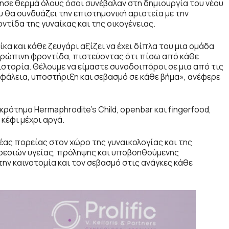
τησε θερμά όλους όσοι συνέβαλαν στη δημιουργία του νέου
υ θα συνδυάζει την επιστημονική αριστεία με την
ντίδα της γυναίκας και της οικογένειας.
ίκα και κάθε ζευγάρι αξίζει να έχει δίπλα του μια ομάδα
νθρώπινη φροντίδα, πιστεύοντας ότι πίσω από κάθε
στορία. Θέλουμε να είμαστε συνοδοιπόροι σε μια από τις
άλεια, υποστήριξη και σεβασμό σε κάθε βήμα», ανέφερε
ότημα Hermaphrodite’s Child, openbar και fingerfood,
κέφι μέχρι αργά.
νέας πορείας στον χώρο της γυναικολογίας και της
ρεσιών υγείας, πρόληψης και υποβοηθούμενης
ην καινοτομία και τον σεβασμό στις ανάγκες κάθε