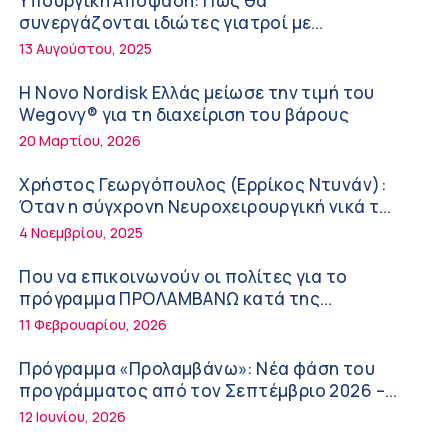
Υπουργική Απόφαση: Πως θα
ΚΥ Σοφάδων
συνεργάζονται ιδιώτες γιατροί με
Πόσο μας επηρεάζει ο ύπνος με ανεμιστήρα
νοσοκομεία του δημοσίου συστήματος
13 Αυγούστου, 2025
ή air-condition το καλοκαίρι
υγείας
11:34 πμ
Η Novo Nordisk Ελλάς μείωσε την τιμή του
Wegovy® για τη διαχείριση του βάρους
Randy Schekman, Νομπελίστας Ιατρικής:
20 Μαρτίου, 2026
«Σε πέντε χρόνια μπορεί να έχουμε
θεραπεία που αναστέλλει την εξέλιξη του
9:24 πμ
Χρήστος Γεωργόπουλος (Ερρίκος Ντυνάν):
Πάρκινσον»
Όταν η σύγχρονη Νευροχειρουργική νικά το
Αντώνης Βουκλαρής – «ΕΡΡΙΚΟΣ ΝΤΥΝΑΝ»
φόβο!
4 Νοεμβρίου, 2025
9:18 πμ
Που να επικοινωνούν οι πολίτες για το
Πώς να προλάβετε και να αντιμετωπίσετε
πρόγραμμα ΠΡΟΛΑΜΒΑΝΩ κατά της
τη διάρροια των ταξιδιωτών
παχυσαρκίας
11 Φεβρουαρίου, 2026
8:30 πμ
Πρόγραμμα «Προλαμβάνω»: Νέα φάση του
Ευμενής Καραφυλλίδης (Metropolitan
προγράμματος από τον Σεπτέμβριο 2026 –
General): Γιατί η διατροφή πρέπει να
Δωρεάν προληπτικές εξετάσεις έως το 2030
12 Ιουνίου, 2026
καθοδηγείται από κλινικό διαιτολόγο;
7:37 πμ