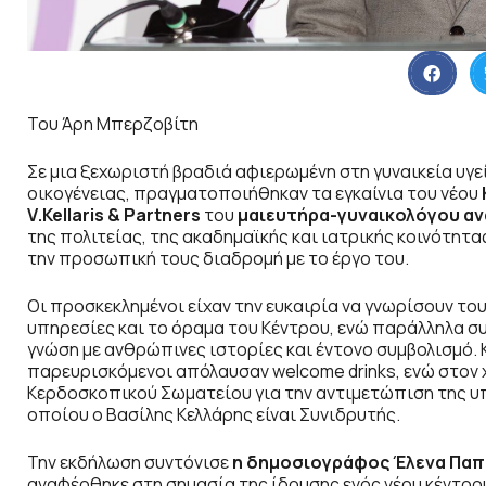
Του Άρη Μπερζοβίτη
Σε μια ξεχωριστή βραδιά αφιερωμένη στη γυναικεία υγεί
οικογένειας, πραγματοποιήθηκαν τα εγκαίνια του νέου
V
.Kellaris
& Partners
του
μαιευτήρα-γυναικολόγου αν
της πολιτείας, της ακαδημαϊκής και ιατρικής κοινότητ
την προσωπική τους διαδρομή με το έργο του.
Οι προσκεκλημένοι είχαν την ευκαιρία να γνωρίσουν του
υπηρεσίες και το όραμα του Κέντρου, ενώ παράλληλα συ
γνώση με ανθρώπινες ιστορίες και έντονο συμβολισμό. Κ
παρευρισκόμενοι απόλαυσαν welcome drinks, ενώ στον 
Κερδοσκοπικού Σωματείου για την αντιμετώπιση της υπ
οποίου ο Βασίλης Κελλάρης είναι Συνιδρυτής.
Την εκδήλωση συντόνισε
η δημοσιογράφος Έλενα Πα
αναφέρθηκε στη σημασία της ίδρυσης ενός νέου κέντρ