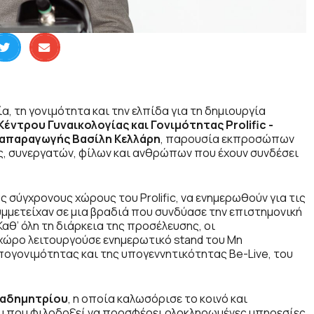
α, τη γονιμότητα και την ελπίδα για τη δημιουργία
Κέντρου Γυναικολογίας και Γονιμότητας
Prolific
-
απαραγωγής Βασίλη Κελλάρη
, παρουσία εκπροσώπων
ας, συνεργατών, φίλων και ανθρώπων που έχουν συνδέσει
ς σύγχρονους χώρους του Prolific, να ενημερωθούν για τις
μμετείχαν σε μια βραδιά που συνδύασε την επιστημονική
αθ’ όλη τη διάρκεια της προσέλευσης, οι
χώρο λειτουργούσε ενημερωτικό stand του Μη
ογονιμότητας και της υπογεννητικότητας Be-Live, του
παδημητρίου
, η οποία καλωσόρισε το κοινό και
ου που φιλοδοξεί να προσφέρει ολοκληρωμένες υπηρεσίες