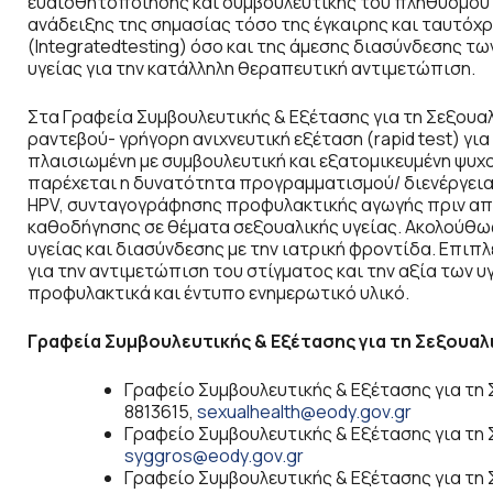
ευαισθητοποίησης και συμβουλευτικής του πληθυσμού γ
ανάδειξης της σημασίας τόσο της έγκαιρης και ταυτό
(Integratedtesting) όσο και της άμεσης διασύνδεσης τ
υγείας για την κατάλληλη θεραπευτική αντιμετώπιση.
Στα Γραφεία Συμβουλευτικής & Εξέτασης για τη Σεξουα
ραντεβού- γρήγορη ανιχνευτική εξέταση (rapid test) για
πλαισιωμένη με συμβουλευτική και εξατομικευμένη ψυχο
παρέχεται η δυνατότητα προγραμματισμού/ διενέργειας
HPV, συνταγογράφησης προφυλακτικής αγωγής πριν από 
καθοδήγησης σε θέματα σεξουαλικής υγείας. Ακολούθω
υγείας και διασύνδεσης με την ιατρική φροντίδα. Επιπ
για την αντιμετώπιση του στίγματος και την αξία των 
προφυλακτικά και έντυπο ενημερωτικό υλικό.
Γραφεία Συμβουλευτικής & Εξέτασης για τη Σεξουαλι
Γραφείο Συμβουλευτικής & Εξέτασης για τη Σ
8813615,
sexualhealth@eody.gov.gr
Γραφείο Συμβουλευτικής & Εξέτασης για τη Σ
syggros@eody.gov.gr
Γραφείο Συμβουλευτικής & Εξέτασης για τη Σ