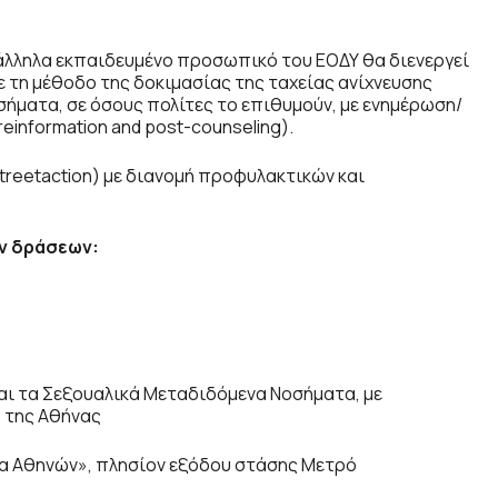
άλληλα εκπαιδευμένο προσωπικό του ΕΟΔΥ θα διενεργεί
ε τη μέθοδο της δοκιμασίας της ταχείας ανίχνευσης
οσήματα, σε όσους πολίτες το επιθυμούν, με ενημέρωση/
einformation and post-counseling).
treetaction) με διανομή προφυλακτικών και
ν δράσεων:
και τα Σεξουαλικά Μεταδιδόμενα Νοσήματα, με
ο της Αθήνας
α Αθηνών», πλησίον εξόδου στάσης Μετρό