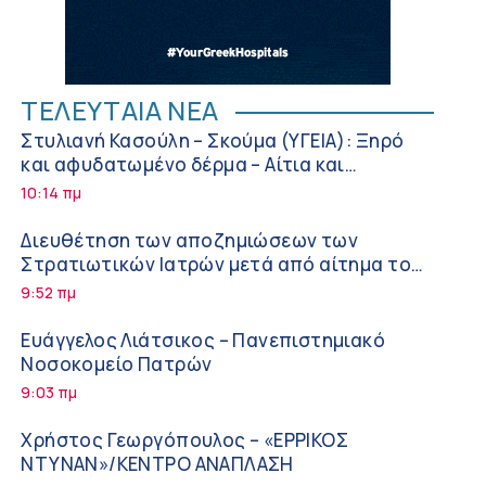
ΤΕΛΕΥΤΑΙΑ ΝΕΑ
Στυλιανή Κασούλη – Σκούμα (ΥΓΕΙΑ): Ξηρό
και αφυδατωμένο δέρμα – Αίτια και
αντιμετώπιση
10:14 πμ
Διευθέτηση των αποζημιώσεων των
Στρατιωτικών Ιατρών μετά από αίτημα του
ΙΣΑ
9:52 πμ
Ευάγγελος Λιάτσικος – Πανεπιστημιακό
Νοσοκομείο Πατρών
9:03 πμ
Χρήστος Γεωργόπουλος – «ΕΡΡΙΚΟΣ
ΝΤΥΝΑΝ»/ΚΕΝΤΡΟ ΑΝΑΠΛΑΣΗ