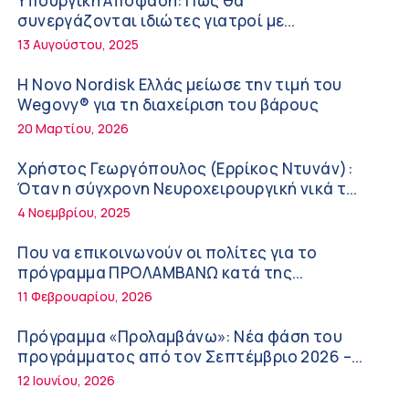
Υπουργική Απόφαση: Πως θα
Διακοπές με ασφάλεια
6:20 πμ
συνεργάζονται ιδιώτες γιατροί με
νοσοκομεία του δημοσίου συστήματος
13 Αυγούστου, 2025
Ειρήνη Ζίγκιρη (Ερρίκος Ντυνάν): H θερμική
υγείας
καταπόνηση στους ηλικιωμένους
Η Novo Nordisk Ελλάς μείωσε την τιμή του
εργαζόμενους
6:11 πμ
Wegovy® για τη διαχείριση του βάρους
20 Μαρτίου, 2026
Σύσκεψη στον ΕΟΦ για την ομαλή λειτουργία
της εφοδιαστικής αλυσίδας των φαρμάκων
Χρήστος Γεωργόπουλος (Ερρίκος Ντυνάν):
στη διάρκεια του καλοκαιριού
12:08 μμ
Όταν η σύγχρονη Νευροχειρουργική νικά το
φόβο!
4 Νοεμβρίου, 2025
Μιχάλης Τάτσης, Insurance & Healthcare
Analyst, διευθυντής Επιχειρηματικής
Που να επικοινωνούν οι πολίτες για το
Ανάπτυξης Ομίλου HHG
11:54 πμ
πρόγραμμα ΠΡΟΛΑΜΒΑΝΩ κατά της
παχυσαρκίας
11 Φεβρουαρίου, 2026
Kavita Patel: Ένα στα πέντε καινοτόμα
φάρμακα φτάνει τελικά στην Ελλάδα
Πρόγραμμα «Προλαμβάνω»: Νέα φάση του
9:21 πμ
προγράμματος από τον Σεπτέμβριο 2026 –
Δωρεάν προληπτικές εξετάσεις έως το 2030
12 Ιουνίου, 2026
Υπάρχει τελικά «δίαιτα θυρεοειδούς»; Τι