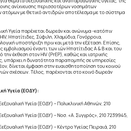
ια θέματα σεξουαλικής και αναπαραγωγικής υγείας, της
χρονης ανίχνευσης περισσοτέρων νοσημάτων
ων ατόμων με θετικό αντιδρών αποτέλεσμα με το σύστημα
λική Υγεία παρέχεται δωρεάν και ανώνυμα -κατόπιν
 HIV, Ηπατίτιδες, Σύφιλη, Χλαμύδια, Γονόρροια,
λογική υποστήριξη πριν και μετά την εξέταση. Επίσης,
 εμβολιασμού έναντι των ιών Ηπατίτιδας Α & Β και του
την έκθεση στον HIV (PrEP), καθώς και ιατρικής
ς, υπάρχει η δυνατότητα παραπομπής σε υπηρεσίες
λέον, δίνεται έμφαση στην ευαισθητοποίηση του κοινού
υγιών σχέσεων. Τέλος, παρέχονται στο κοινό δωρεάν
κή Υγεία (ΕΟΔΥ):
εξουαλική Υγεία (ΕΟΔΥ) – Πολυκλινική Αθηνών, 210
εξουαλική Υγεία (ΕΟΔΥ) – Νοσ. «Α. Συγγρός», 210 7239945,
εξουαλική Υγεία (ΕΟΔΥ) – Κέντρο Υγείας Πειραιά, 210