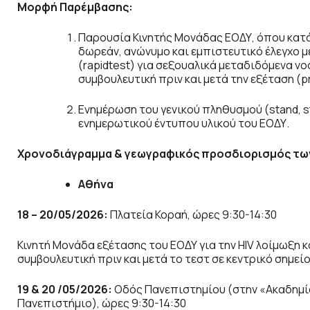
Μορφή Παρέμβασης:
Παρουσία Κινητής Μονάδας ΕΟΔΥ, όπου κατ
δωρεάν, ανώνυμο και εμπιστευτικό έλεγχο μ
(rapidtest) για σεξουαλικά μεταδιδόμενα ν
συμβουλευτική πριν και μετά την εξέταση (pr
Ενημέρωση του γενικού πληθυσμού (stand, s
ενημερωτικού έντυπου υλικού του ΕΟΔΥ.
Χρονοδιάγραμμα & γεωγραφικός προσδιορισμός τω
Αθήνα
18 – 20/05/2026:
Πλατεία Κοραή, ώρες 9:30-14:30
Κινητή Μονάδα εξέτασης του ΕΟΔΥ για την HIV λοίμωξη 
συμβουλευτική πριν και μετά το τεστ σε κεντρικό σημεί
19 & 20 /05/2026:
Οδός Πανεπιστημίου (στην «Ακαδημί
Πανεπιστήμιο), ώρες 9:30-14:30