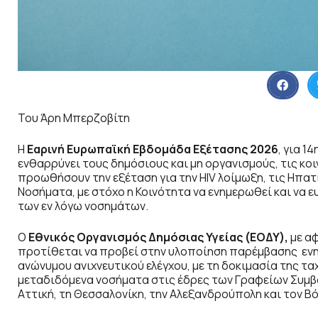
Του Άρη Μπερζοβίτη
Η
Εαρινή Ευρωπαϊκή Εβδομάδα Εξέτασης 2026
, για 1
ενθαρρύνει τους δημόσιους και μη οργανισμούς, τις κοι
προωθήσουν την εξέταση για την HIV λοίμωξη, τις Ηπατ
Νοσήματα, με στόχο η Κοινότητα να ενημερωθεί και να 
των εν λόγω νοσημάτων.
Ο
Εθνικός Οργανισμός Δημόσιας Υγείας (ΕΟΔΥ),
με α
προτίθεται να προβεί στην υλοποίηση παρέμβασης ενη
ανώνυμου ανιχνευτικού ελέγχου, με τη δοκιμασία της ταχ
μεταδιδόμενα νοσήματα στις έδρες των Γραφείων Συμβου
Αττική, τη Θεσσαλονίκη, την Αλεξανδρούπολη και τον Βό