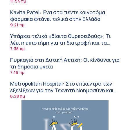
Ανάπτυξης Ομίλου HHG
11:54 πμ
Kavita Patel: Ένα στα πέντε καινοτόμα
φάρμακα φτάνει τελικά στην Ελλάδα
9:21 πμ
Υπάρχει τελικά «δίαιτα θυρεοειδούς»; Τι
λέει η επιστήμη για τη διατροφή και τα
συμπληρώματα
7:38 πμ
Πυρκαγιά στη Δυτική Αττική: Οι κίνδυνοι για
τη δημόσια υγεία
7:16 πμ
Metropolitan Hospital: Στο επίκεντρο των
εξελίξεων για την Τεχνητή Νοημοσύνη και
την Ογκολογία
6:28 πμ
Παύλος Γιαννακόπουλος – ΒΙΑΝΕΞ
5:27 πμ
Στέλιος Λιανός – INTERAMERICAN / Αθηναϊκή