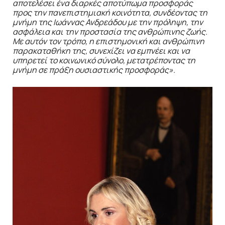
αποτελέσει ένα διαρκές αποτύπωμα προσφοράς
προς την πανεπιστημιακή κοινότητα, συνδέοντας τη
μνήμη της Ιωάννας Ανδρεάδου με την πρόληψη, την
ασφάλεια και την προστασία της ανθρώπινης ζωής.
Με αυτόν τον τρόπο, η επιστημονική και ανθρώπινη
παρακαταθήκη της, συνεχίζει να εμπνέει και να
υπηρετεί το κοινωνικό σύνολο, μετατρέποντας τη
μνήμη σε πράξη ουσιαστικής προσφοράς».