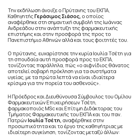
Την εκδήλωση άνοιξε ο Πρύτανης του ΕΚΠΑ,
Καθηγητής
Γεράσιμος Σιάσος,
ο οποίος
αναφέρθηκε στη σημαντική συμβολή της Ιωάννας
Ανδρεάδου στην ανάπτυξη της φαρμακευτικής
επιστήμης και στην προσφορά της προς το
Πανεπιστήμιο Αθηνών αλλά και τους φοιτητές του.
Ο πρύτανης, ευχαρίστησε την κυρία Ιουλία Τσέτη για
τη σπουδαία αυτή προσφορά προς το ΕΚΠΑ,
τονίζοντας παράλληλα, πώς «ο αιφνίδιος θάνατος
αποτελεί σοβαρή πρόκληση για τα συστήματα
υγείας, με τα πρώτα λεπτά να είναι ιδιαίτερα
κρίσιμα για την πορεία του ασθενούς».
Η Πρόεδρος και Διευθύνουσα Σύμβουλος του Ομίλου
Φαρμακευτικών Επιχειρήσεων Τσέτη,
φαρμακοποιός MSc και Επίτιμη Διδάκτορας του
Τμήματος Φαρμακευτικής του ΕΚΠΑ και του παν.
Πατρών
Ιουλία Τσέτη,
αναφέρθηκε στην
προσωπικότητα και το έργο της καθηγήτριας με
ιδιαίτερη συγκίνηση, τονίζοντας μεταξύ άλλων: