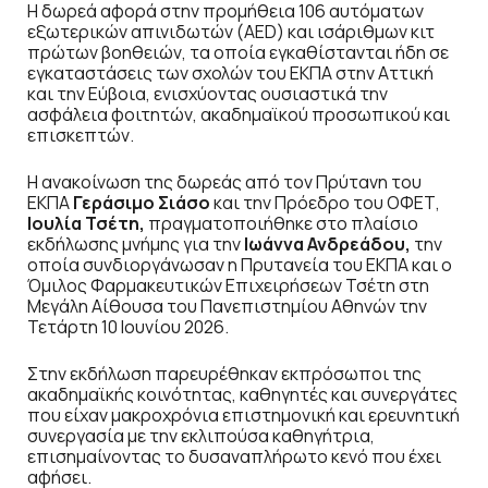
Η δωρεά αφορά στην προμήθεια 106 αυτόματων
εξωτερικών απινιδωτών (AED) και ισάριθμων κιτ
πρώτων βοηθειών, τα οποία εγκαθίστανται ήδη σε
εγκαταστάσεις των σχολών του ΕΚΠΑ στην Αττική
και την Εύβοια, ενισχύοντας ουσιαστικά την
ασφάλεια φοιτητών, ακαδημαϊκού προσωπικού και
επισκεπτών.
Η ανακοίνωση της δωρεάς από τον Πρύτανη του
ΕΚΠΑ
Γεράσιμο Σιάσο
και την Πρόεδρο του ΟΦΕΤ,
Ιουλία Τσέτη,
πραγματοποιήθηκε στο πλαίσιο
εκδήλωσης μνήμης για την
Ιωάννα Ανδρεάδου,
την
οποία συνδιοργάνωσαν η Πρυτανεία του ΕΚΠΑ και ο
Όμιλος Φαρμακευτικών Επιχειρήσεων Τσέτη στη
Μεγάλη Αίθουσα του Πανεπιστημίου Αθηνών την
Τετάρτη 10 Ιουνίου 2026.
Στην εκδήλωση παρευρέθηκαν εκπρόσωποι της
ακαδημαϊκής κοινότητας, καθηγητές και συνεργάτες
που είχαν μακροχρόνια επιστημονική και ερευνητική
συνεργασία με την εκλιπούσα καθηγήτρια,
επισημαίνοντας το δυσαναπλήρωτο κενό που έχει
αφήσει.