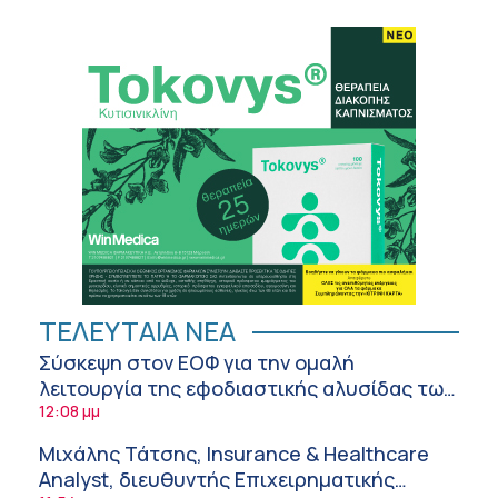
ΤΕΛΕΥΤΑΙΑ ΝΕΑ
Σύσκεψη στον ΕΟΦ για την ομαλή
λειτουργία της εφοδιαστικής αλυσίδας των
φαρμάκων στη διάρκεια του καλοκαιριού
12:08 μμ
Μιχάλης Τάτσης, Insurance & Healthcare
Analyst, διευθυντής Επιχειρηματικής