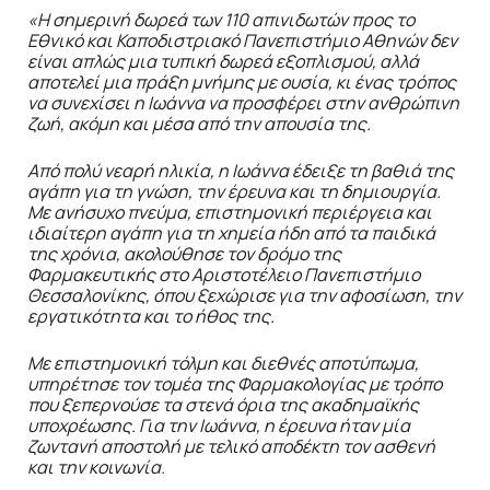
«Η σημερινή δωρεά των 110 απινιδωτών προς το
Εθνικό και Καποδιστριακό Πανεπιστήμιο Αθηνών δεν
είναι απλώς μια τυπική δωρεά εξοπλισμού, αλλά
αποτελεί μια πράξη μνήμης με ουσία, κι ένας τρόπος
να συνεχίσει η Ιωάννα να προσφέρει στην ανθρώπινη
ζωή, ακόμη και μέσα από την απουσία της.
Από πολύ νεαρή ηλικία, η Ιωάννα έδειξε τη βαθιά της
αγάπη για τη γνώση, την έρευνα και τη δημιουργία.
Με ανήσυχο πνεύμα, επιστημονική περιέργεια και
ιδιαίτερη αγάπη για τη χημεία ήδη από τα παιδικά
της χρόνια, ακολούθησε τον δρόμο της
Φαρμακευτικής στο Αριστοτέλειο Πανεπιστήμιο
Θεσσαλονίκης, όπου ξεχώρισε για την αφοσίωση, την
εργατικότητα και το ήθος της.
Με επιστημονική τόλμη και διεθνές αποτύπωμα,
υπηρέτησε τον τομέα της Φαρμακολογίας με τρόπο
που ξεπερνούσε τα στενά όρια της ακαδημαϊκής
υποχρέωσης. Για την Ιωάννα, η έρευνα ήταν μία
ζωντανή αποστολή με τελικό αποδέκτη τον ασθενή
και την κοινωνία.