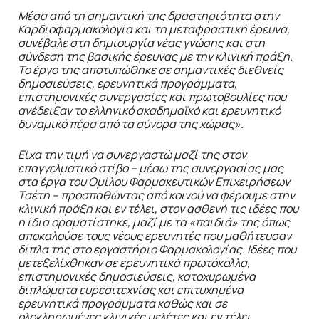
Μέσα από τη σημαντική της δραστηριότητα στην
Καρδιοφαρμακολογία και τη μεταφραστική έρευνα,
συνέβαλε στη δημιουργία νέας γνώσης και στη
σύνδεση της βασικής έρευνας με την κλινική πράξη.
Το έργο της αποτυπώθηκε σε σημαντικές διεθνείς
δημοσιεύσεις, ερευνητικά προγράμματα,
επιστημονικές συνεργασίες και πρωτοβουλίες που
ανέδειξαν το ελληνικό ακαδημαϊκό και ερευνητικό
δυναμικό πέρα από τα σύνορα της χώρας».
Είχα την τιμή να συνεργαστώ μαζί της στον
επαγγελματικό στίβο – μέσω της συνεργασίας μας
στα έργα του Ομίλου Φαρμακευτικών Επιχειρήσεων
Τσέτη – προσπαθώντας από κοινού να φέρουμε στην
κλινική πράξη και εν τέλει, στον ασθενή τις ιδέες που
η ίδια οραματίστηκε, μαζί με τα «παιδιά» της όπως
αποκαλούσε τους νέους ερευνητές που μαθήτευσαν
δίπλα της στο εργαστήριο Φαρμακολογίας. Ιδέες που
μετεξελίχθηκαν σε ερευνητικά πρωτόκολλα,
επιστημονικές δημοσιεύσεις, κατοχυρωμένα
διπλώματα ευρεσιτεχνίας και επιτυχημένα
ερευνητικά προγράμματα καθώς και σε
ολοκληρωμένες κλινικές μελέτες και εν τέλει,