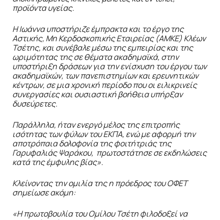
προϊόντα υγείας.
Η Ιωάννα υποστήριζε έμπρακτα και το έργο της
Αστικής, Μη Κερδοσκοπικής Εταιρείας (ΑΜΚΕ) Κλέων
Τσέτης, και συνέβαλε μέσω της εμπειρίας και της
ωριμότητας της σε θέματα ακαδημαϊκά, στην
υποστήριξη δράσεων για την ενίσχυση του έργου των
ακαδημαϊκών, των πανεπιστημίων και ερευνητικών
κέντρων, σε μια χρονική περίοδο που οι ειλικρινείς
συνεργασίες και ουσιαστική βοήθεια υπήρξαν
δυσεύρετες.
Παράλληλα, ήταν ενεργό μέλος της επιτροπής
ισότητας των φύλων του ΕΚΠΑ, ενώ με αφορμή την
αποτρόπαια δολοφονία της φοιτήτριάς της
Γαρυφαλιάς Ψαράκου, πρωτοστάτησε σε εκδηλώσεις
κατά της έμφυλης βίας».
Κλείνοντας την ομιλία της η πρόεδρος του ΟΦΕΤ
σημείωσε ακόμη:
«Η πρωτοβουλία του Ομίλου Τσέτη φιλοδοξεί να