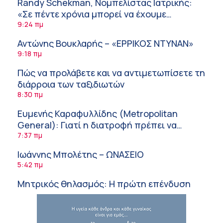
Randy Schekman, Νομπελίστας Ιατρικής:
«Σε πέντε χρόνια μπορεί να έχουμε
θεραπεία που αναστέλλει την εξέλιξη του
9:24 πμ
Πάρκινσον»
Αντώνης Βουκλαρής – «ΕΡΡΙΚΟΣ ΝΤΥΝΑΝ»
9:18 πμ
Πώς να προλάβετε και να αντιμετωπίσετε τη
διάρροια των ταξιδιωτών
8:30 πμ
Ευμενής Καραφυλλίδης (Metropolitan
General): Γιατί η διατροφή πρέπει να
καθοδηγείται από κλινικό διαιτολόγο;
7:37 πμ
Ιωάννης Μπολέτης – ΩΝΑΣΕΙΟ
5:42 πμ
Μητρικός θηλασμός: Η πρώτη επένδυση
στην υγεία του παιδιού
5:37 πμ