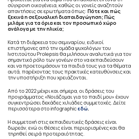
σύγχρονη οικογένεια, καθώς οι γονείς αναζητούν
απαντήσεις σε ερωτήματα όπως:
Πότε και πώς
ξεκινά η σεξουαλική διαπαιδαγώγηση; Πώς
μιλάμε για τα όρια και τον προσωπικό χώρο
ανάλογα με την ηλικία;
Κατά τη διάρκεια του σεμιναρίου, ειδικοί
επιστήμονες από την ομάδα ψυχολόγων του
Ινστιτούτου Prolepsis θα μιλήσουν αναλυτικά για τον
σημαντικό ρόλο των γονέων στο να εκπαιδεύσουν
και να προετοιμάσουν τα παιδιά τους για τα θέματα
αυτά, παρέχοντας τους πρακτικές κατευθύνσεις και
την υποστήριξη που χρειάζονται.
Από το 2022 μέχρι και σήμερα, οι δράσεις του
προγράμματος «Νοιάζομαι για το παιδί μου» έχουν
συγκεντρώσει δεκάδες χιλιάδες συμμετοχές. Δείτε
περισσότερα στο infographic
εδώ
.
Η συμμετοχή στις εκπαιδευτικές δράσεις είναι
δωρεάν, ενώ οι θέσεις είναι περιορισμένες και θα
τηρηθεί σειρά προτεραιότητας.