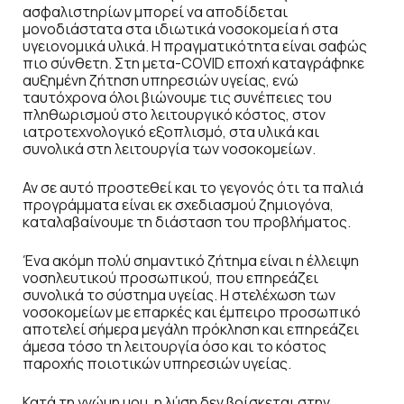
ασφαλιστηρίων μπορεί να αποδίδεται
μονοδιάστατα στα ιδιωτικά νοσοκομεία ή στα
υγειονομικά υλικά. Η πραγματικότητα είναι σαφώς
πιο σύνθετη. Στη μετα-COVID εποχή καταγράφηκε
αυξημένη ζήτηση υπηρεσιών υγείας, ενώ
ταυτόχρονα όλοι βιώνουμε τις συνέπειες του
πληθωρισμού στο λειτουργικό κόστος, στον
ιατροτεχνολογικό εξοπλισμό, στα υλικά και
συνολικά στη λειτουργία των νοσοκομείων.
Αν σε αυτό προστεθεί και το γεγονός ότι τα παλιά
προγράμματα είναι εκ σχεδιασμού ζημιογόνα,
καταλαβαίνουμε τη διάσταση του προβλήματος.
Ένα ακόμη πολύ σημαντικό ζήτημα είναι η έλλειψη
νοσηλευτικού προσωπικού, που επηρεάζει
συνολικά το σύστημα υγείας. Η στελέχωση των
νοσοκομείων με επαρκές και έμπειρο προσωπικό
αποτελεί σήμερα μεγάλη πρόκληση και επηρεάζει
άμεσα τόσο τη λειτουργία όσο και το κόστος
παροχής ποιοτικών υπηρεσιών υγείας.
Κατά τη γνώμη μου, η λύση δεν βρίσκεται στην