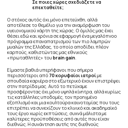
Σε ποιες χώρες σχεδιάζετε να
επεκταθείτε;
Ο στόχος αυτός όχι μόνο επετεύχθη, αλλά
αποτέλεσε το θεμέλιο για την αναμόρφωση του
υγειονομικού χάρτη της χώρας. Ο όμιλός μας έχει
θέσει εδώ και χρόνια σε εφαρμογή ένα μεγαλόπνοο
πρόγραμμα επαναπατρισμού των πιο λαμπρών
μυαλών της Ελλάδας, το οποίο αποδίδει πλέον
καρπούς, καθιστώντας μας εθνικούς
«πρωταθλητές» του
brain gain
.
Είμαστε βαθιά υπερήφανοι που σήμερα
περισσότεροι από
70 κορυφαίοι ιατροί
με
σπουδαία καριέρα στο εξωτερικό έχουν επιστρέψει
στην πατρίδα μας. Αυτό το πετύχαμε
προσφέροντας όχι μόνο υψηλά κίνητρα, αλλά κυρίως
τις κατάλληλες υποδομές, τον προηγμένο
εξοπλισμό και μια κουλτούρα καινοτομίας που τους
επιτρέπει να συνεχίζουν το κλινικό και ακαδημαϊκό
τους έργο χωρίς εκπτώσεις, συχνά μάλιστα με
καλύτερες προϋποθέσεις από αυτές που είχαν
διεθνώς. Η συνάντηση αυτής της διεθνούς