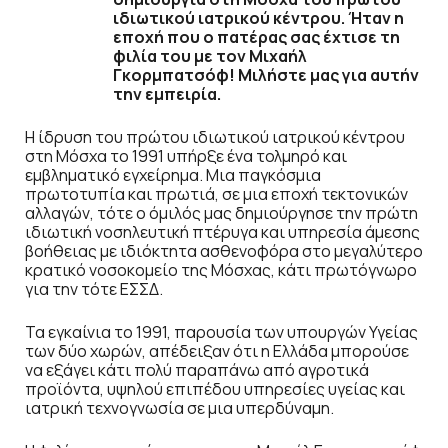
ιδιωτικού ιατρικού κέντρου. Ήταν η
εποχή που ο πατέρας σας έχτισε τη
φιλία του με τον Μιχαήλ
Γκορμπατσόφ! Μιλήστε μας για αυτήν
την εμπειρία.
Η ίδρυση του πρώτου ιδιωτικού ιατρικού κέντρου
στη Μόσχα το 1991 υπήρξε ένα τολμηρό και
εμβληματικό εγχείρημα. Μια παγκόσμια
πρωτοτυπία και πρωτιά, σε μια εποχή τεκτονικών
αλλαγών, τότε ο όμιλός μας δημιούργησε την πρώτη
ιδιωτική νοσηλευτική πτέρυγα και υπηρεσία άμεσης
βοήθειας με ιδιόκτητα ασθενοφόρα στο μεγαλύτερο
κρατικό νοσοκομείο της Μόσχας, κάτι πρωτόγνωρο
για την τότε ΕΣΣΔ.
Τα εγκαίνια το 1991, παρουσία των υπουργών Υγείας
των δύο χωρών, απέδειξαν ότι η Ελλάδα μπορούσε
να εξάγει κάτι πολύ παραπάνω από αγροτικά
προϊόντα, υψηλού επιπέδου υπηρεσίες υγείας και
ιατρική τεχνογνωσία σε μια υπερδύναμη.