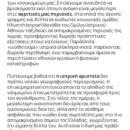
των νοσοκομείων μας. Επιλέγουμε συνειδητά να
βρισκόμαστε εκεί όπου η ανάγκη είναι μεγαλύτερη,
στις
ακριτικές μας περιοχές
, στα νησιά της άγονης
γραμμής και δίπλα σε ευάλωτες κοινωνικές ομάδες.
Η Κινητή Ιατρική Μονάδα του Ομίλου Ιατρικού
Αθηνών ταξιδεύει σε απομακρυσμένες περιοχές της
χώρας, προσφέροντας δωρεάν προληπτικές
εξετάσεις στους κατοίκους. Παράλληλα,
«υιοθετούμε» ιατρικά ολόκληρα νησιά, παρέχοντας
δωρεάν περίθαλψη, ενώ παρεμβαίνουμε άμεσα σε
περιπτώσεις εθνικών κρίσεων ή φυσικών
καταστροφών.
Πιστεύουμε βαθιά ότι
η ιατρική αριστεία
δεν
πρέπει να έχει γεωγραφικούς περιορισμούς. Η
επιχειρηματική επιτυχία αποκτά το αληθινό της
νόημα μόνο όταν μετατρέπεται σε προσφορά προς
τον συνάνθρωπο. Στο τέλος της ημέρας, η
μεγαλύτερη ικανοποίηση δεν έρχεται από τους
οικονομικούς δείκτες, αλλά από το αίσθημα
ασφάλειας που νιώθει ένας συμπολίτης μας στο πιο
απομακρυσμένο σημείο της Ελλάδας, γνωρίζοντας
ότι είμαστε δίπλα του. Αυτή είναι η δική μας πράξη