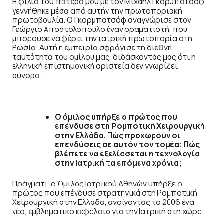
Η φιλία του πατέρα μου με τον Μιχαήλ Γκορμπατσόφ
γεννήθηκε μέσα από αυτήν την πρωτοποριακή
πρωτοβουλία. Ο Γκορμπατσόφ αναγνώρισε στον
Γεώργιο Αποστολόπουλο έναν οραματιστή, που
μπορούσε να φέρει την ιατρική πρωτοπορία στη
Ρωσία. Αυτή η εμπειρία σφράγισε τη διεθνή
ταυτότητα του ομίλου μας, διδάσκοντάς μας ότι η
ελληνική επιστημονική αριστεία δεν γνωρίζει
σύνορα.
Ο όμιλος υπήρξε ο πρώτος που
επένδυσε στη Ρομποτική Χειρουργική
στην Ελλάδα. Πώς προχωρούν οι
επενδύσεις σε αυτόν τον τομέα; Πώς
βλέπετε να εξελίσσεται η τεχνολογία
στην Ιατρική τα επόμενα χρόνια;
Πράγματι, ο Όμιλος Ιατρικού Αθηνών υπήρξε ο
πρώτος που επένδυσε στρατηγικά στη Ρομποτική
Χειρουργική στην Ελλάδα, ανοίγοντας το 2006 ένα
νέο, εμβληματικό κεφάλαιο για την Ιατρική στη χώρα