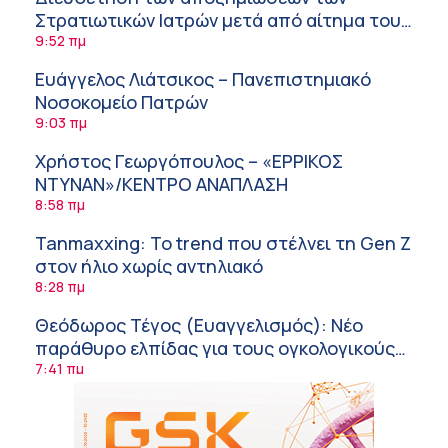
Στρατιωτικών Ιατρών μετά από αίτημα του
ΙΣΑ
9:52 πμ
Ευάγγελος Λιάτσικος – Πανεπιστημιακό
Νοσοκομείο Πατρών
9:03 πμ
Χρήστος Γεωργόπουλος – «ΕΡΡΙΚΟΣ
ΝΤΥΝΑΝ»/ΚΕΝΤΡΟ ΑΝΑΠΛΑΣΗ
8:58 πμ
Tanmaxxing: To trend που στέλνει τη Gen Z
στον ήλιο χωρίς αντηλιακό
8:28 πμ
Θεόδωρος Τέγος (Ευαγγελισμός): Νέο
παράθυρο ελπίδας για τους ογκολογικούς
ασθενείς μέσω κλινικών δοκιμών
7:41 πμ
Ασφάλεια στο νερό: 8 χρήσιμες οδηγίες
από τον Ελληνικό Ερυθρό Σταυρό