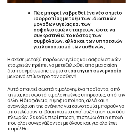
Πώς μπορεί να βρεθεί ένα νέο σημείο
ισορροπίας μεταξύ των ιδιωτικών
μονάδων υγείας και των
ασφαλιστικών εταιρειών, ώστε να
συγκρατηθεί το κόστος των
συμβολαίων, αλλά και των υπηρεσιών
για λογαριασμό των ασθενών;
Η σχέση μεταξύ παρόχων υγείας και ασφαλιστικών
εταιρειών πρέπει να μετεξελιχθεί από μια σχέση
διαπραγμάτευσης σε μια
στρατηγική συνεργασία
με κοινό επίκεντρο τον ασθενή.
Αυτό απαιτεί σωστά τιμολογημένα προϊόντα, από
τη μια, και σωστά τιμολογημένες υπηρεσίες, από την
άλλη. Η διαφάνεια, η ψηφιοποίηση, αλλά και η
αναγνώριση της ανάγκης για καινοτομία μπορούν να
αποτελέσουν τη βάση για μια υγιή συζήτηση των δύο
πλευρών. Σε κάθε περίπτωση, πιστεύω ότι η εποχή
που όλοι συνεργάζονται με όλους και για όλα έχει
παρέλθει.