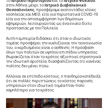
το
Ιατρικό Περιστερίου
και το
Ιατρικό Ψυχικού
στην Αθήνα, μέχρι το
Ιατρικό
Διαβαλκανικό
Θεσσαλονίκης
, προσφέραμε εκατοντάδες κλίνες
νοσηλείας και ΜΕΘ, είτε για περιστατικά COVID-19
είτε για την αποσυμφόρηση των δημόσιων
εφημεριών, λειτουργώντας ως ένα ενιαίο δίχτυ
προστασίας με την Πολιτεία.
Αυτή η εμπειρία διδάσκει ότι όταν ο ιδιωτικός
τομέας προσφέρει την ευελιξία και την τεχνογνωσία
του, ο κερδισμένος είναι ο ασθενής. Η πρόσβαση
όλων των πολιτών σε υψηλού επιπέδου υπηρεσίες
θωρακίζεται όταν το κράτος αξιοποιεί στρατηγικά
την ιδιωτική αριστεία, διασφαλίζοντας ότι κανένας
πολίτης δεν μένει πίσω.
Αλλά και σε επίπεδο κόστους, η πανδημία κατέδειξε
ότι σε πολλές περιπτώσεις το κόστος παροχής
υπηρεσιών στον ιδιωτικό τομέα ήταν πολύ
χαμηλότερο για το κράτος.