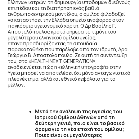
Ελλήνων ιατρών, τη δημιουργία υποδομών διεθνούς
επιπέδου και τη διατήρηση ενός βαθιά
ανθρωποκεντρικού μοντέλου, ο όμιλος φιλοδοξεί
να καταστήσει την Ελλάδα σημείο αναφοράς στον
παγκόσμιο υγειονομικό χάρτη. Ο Δρ Βασίλης Γ.
Αποστολόπουλος κρατά σήμερα το τιμόνι του
μεγαλύτερου ελληνικού ομίλου υγείας,
επαναπροσδιορίζοντας τη σπουδαία
παρακαταθήκη που παρέλαβε από τον ιδρυτή, Δρα
Γεώργιο Β. Αποστολόπουλο. Σε αυτή τη συνέντευξή
του, στο «HEALTH NEXT GENERATION»,
αναδεικνύεται πώς η «ελληνική υπογραφή» στην
Υγεία μπορεί να αποτελέσει όχι μόνο ανταγωνιστικό
πλεονέκτημα, αλλά και εθνικό κεφάλαιο για το
μέλλον.
Μετά την ανάληψη της ηγεσίας του
Ιατρικού Ομίλου Αθηνών από τη
δεύτερη γενιά, ποιο είναι το βασικό
όραμα για τη νέα εποχή του ομίλου;
Ποιες είναι οι μεγαλύτερες