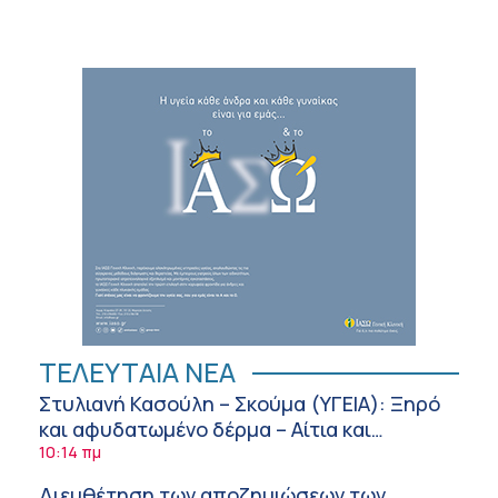
ΤΕΛΕΥΤΑΙΑ ΝΕΑ
Στυλιανή Κασούλη – Σκούμα (ΥΓΕΙΑ): Ξηρό
και αφυδατωμένο δέρμα – Αίτια και
αντιμετώπιση
10:14 πμ
Διευθέτηση των αποζημιώσεων των