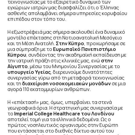
τεχνογνωσίας με το εξαιρετικό δυναμικό των
εγχώριων ιατρών μας διασφαλίζει ότι ο Έλληνας
ασθενής απολαμβάνει σήμερα υπηρεσίες κορυφαίου
επιπέδου στον τόπο του.
Η εξωστρέφειά μας σήμερα ακολουθεί ένα δυναμικό
μοντέλο επέκτασης στη Νοτιοανατολική Μεσόγειο
και τη Μέση Ανατολή.
Στην Κύπρο
, προχωρήσαμε σε
μια σύμπραξη με το
Ευρωπαϊκό Πανεπιστήμιο
Κύπρου
, συνδέοντας την ακαδημαϊκή εκπαίδευση με
την ιατρική πράξη στις κλινικές μας, ενώ
στην
Αίγυπτο
, μέσω του Μνημονίου Συνεργασίας με το
υπουργείο Υγείας
, διερευνούμε δυνατότητες
συνεργασίας γύρω από τη μεταφορά τεχνογνωσίας
και τη
διαχείριση νοσοκομειακών μονάδων
σε μια
αγορά 110 εκατομμυρίων ανθρώπων.
Η «επέκτασή» μας, όμως, υπερβαίνει τα στενά
γεωγραφικά όρια. Η στρατηγική μας συνεργασία με
το
Imperial College Healthcare του Λονδίνου
αποτελεί τομή για τα ελληνικά δεδομένα. Ως ο
πρώτος νοσηλευτικός οργανισμός στην Ευρώπη
που εντάσσεται στο διεθνές δίκτυο αυτού του