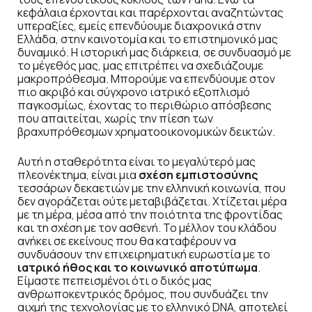
κεφάλαια έρχονται και παρέρχονται αναζητώντας
υπεραξίες, εμείς επενδύουμε διαχρονικά στην
Ελλάδα, στην καινοτομία και το επιστημονικό μας
δυναμικό. Η ιστορική μας διάρκεια, σε συνδυασμό με
το μέγεθός μας, μας επιτρέπει να σχεδιάζουμε
μακροπρόθεσμα. Μπορούμε να επενδύουμε στον
πιο ακριβό και σύγχρονο ιατρικό εξοπλισμό
παγκοσμίως, έχοντας το περιθώριο απόσβεσης
που απαιτείται, χωρίς την πίεση των
βραχυπρόθεσμων χρηματοοικονομικών δεικτών.
Αυτή η σταθερότητα είναι το μεγαλύτερό μας
πλεονέκτημα, είναι μια
σχέση εμπιστοσύνης
τεσσάρων δεκαετιών με την ελληνική κοινωνία, που
δεν αγοράζεται ούτε μεταβιβάζεται. Χτίζεται μέρα
με τη μέρα, μέσα από την ποιότητα της φροντίδας
και τη σχέση με τον ασθενή. Το μέλλον του κλάδου
ανήκει σε εκείνους που θα καταφέρουν να
συνδυάσουν την επιχειρηματική ευρωστία με το
ιατρικό ήθος και το κοινωνικό αποτύπωμα
.
Είμαστε πεπεισμένοι ότι ο δικός μας
ανθρωποκεντρικός δρόμος, που συνδυάζει την
αιχμή της τεχνολογίας με το ελληνικό DNA, αποτελεί