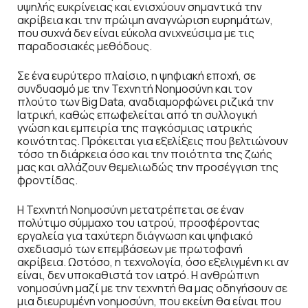
υψηλής ευκρίνειας και ενισχύουν σημαντικά την
ακρίβεια και την πρώιμη αναγνώριση ευρημάτων,
που συχνά δεν είναι εύκολα ανιχνεύσιμα με τις
παραδοσιακές μεθόδους.
Σε ένα ευρύτερο πλαίσιο, η ψηφιακή εποχή, σε
συνδυασμό με την Τεχνητή Νοημοσύνη και τον
πλούτο των Βig Data, αναδιαμορφώνει ριζικά την
Iατρική, καθώς επωφελείται από τη συλλογική
γνώση και εμπειρία της παγκόσμιας ιατρικής
κοινότητας. Πρόκειται για εξελίξεις που βελτιώνουν
τόσο τη διάρκεια όσο και την ποιότητα της ζωής
μας και αλλάζουν θεμελιωδώς την προσέγγιση της
φροντίδας.
Η Τεχνητή Νοημοσύνη μετατρέπεται σε έναν
πολύτιμο σύμμαχο του ιατρού, προσφέροντας
εργαλεία για ταχύτερη διάγνωση και ψηφιακό
σχεδιασμό των επεμβάσεων με πρωτοφανή
ακρίβεια. Ωστόσο, η τεχνολογία, όσο εξελιγμένη κι αν
είναι, δεν υποκαθιστά τον ιατρό. Η ανθρώπινη
νοημοσύνη μαζί με την τεχνητή θα μας οδηγήσουν σε
μια διευρυμένη νοημοσύνη, που εκείνη θα είναι που