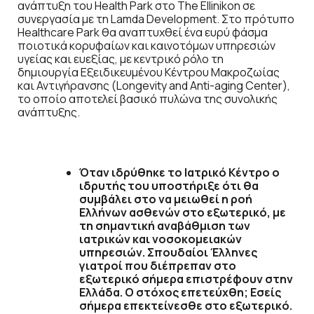
ανάπτυξη του Health Park στο The Ellinikon σε
συνεργασία με τη Lamda Development. Στο πρότυπο
Healthcare Park θα αναπτυχθεί ένα ευρύ φάσμα
ποιοτικά κορυφαίων και καινοτόμων υπηρεσιών
υγείας και ευεξίας, με κεντρικό ρόλο τη
δημιουργία Εξειδικευμένου Κέντρου Μακροζωίας
και Αντιγήρανσης (Longevity and Anti-aging Center),
το οποίο αποτελεί βασικό πυλώνα της συνολικής
ανάπτυξης.
Όταν ιδρύθηκε το Ιατρικό Κέντρο ο
ιδρυτής του υποστήριξε ότι θα
συμβάλει στο να μειωθεί η ροή
Ελλήνων ασθενών στο εξωτερικό, με
τη σημαντική αναβάθμιση των
ιατρικών και νοσοκομειακών
υπηρεσιών. Σπουδαίοι Έλληνες
γιατροί που διέπρεπαν στο
εξωτερικό σήμερα επιστρέφουν στην
Ελλάδα. Ο στόχος επετεύχθη; Εσείς
σήμερα επεκτείνεσθε στο εξωτερικό.