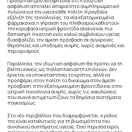
Προσωπική μου άποψη είναι ότι η ιδιωτική
ασφάλιση αποτελεί απαραίτητο συμπληρωματικό
πυλώνα για την υγεία κάθε πολίτη. Η ραγδαία
εξέλιξη της τεχνολογίας, τα νέα εξατομικευμένα
φάρμακα και η γήρανση του πληθυσμού καθιστούν
την κορυφαία ιατρική φροντίδα ολοένα και πιο
δαπανηρή. Η κατοχή ενός καλού συμβολαίου υγείας
διασφαλίζει την άμεση πρόσβαση σε σύγχρονες
θεραπείες και υποδομές αιχμής, χωρίς αναμονές και
περιορισμούς
Παράλληλα, την ιδιωτική ασφάλιση θα πρέπει να τη
βλέπει κανείς ως πολλαπλασιαστή επιλογών. Δεν
έρχεται να υποκαταστήσει το κράτος, αλλά να
προσφέρει στον πολίτη το δικαίωμα στην άμεση
πρόσβαση, στην εξατομικευμένη φροντίδα και στην
ιατρική τεχνολογία αιχμής, χωρίς τις αγκυλώσεις
που συχνά αντιμετωπίζουν τα δημόσια συστήματα
παγκοσμίως.
Στο νέο περιβάλλον που διαμορφώνεται, ο ρόλος
της είναι καταλυτικός για τη βιωσιμότητα του
συνολικού συστήματος υγείας. Όσο περισσότεροι