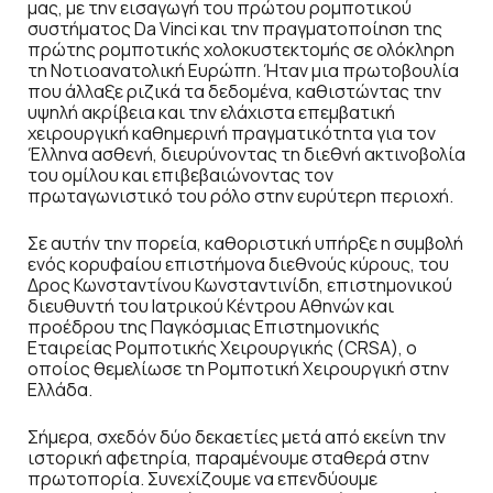
μας, με την εισαγωγή του πρώτου ρομποτικού
συστήματος Da Vinci και την πραγματοποίηση της
πρώτης ρομποτικής χολοκυστεκτομής σε ολόκληρη
τη Νοτιοανατολική Ευρώπη. Ήταν μια πρωτοβουλία
που άλλαξε ριζικά τα δεδομένα, καθιστώντας την
υψηλή ακρίβεια και την ελάχιστα επεμβατική
χειρουργική καθημερινή πραγματικότητα για τον
Έλληνα ασθενή, διευρύνοντας τη διεθνή ακτινοβολία
του ομίλου και επιβεβαιώνοντας τον
πρωταγωνιστικό του ρόλο στην ευρύτερη περιοχή.
Σε αυτήν την πορεία, καθοριστική υπήρξε η συμβολή
ενός κορυφαίου επιστήμονα διεθνούς κύρους, του
Δρος Κωνσταντίνου Κωνσταντινίδη, επιστημονικού
διευθυντή του Ιατρικού Κέντρου Αθηνών και
προέδρου της Παγκόσμιας Επιστημονικής
Εταιρείας Ρομποτικής Χειρουργικής (CRSA), ο
οποίος θεμελίωσε τη Ρομποτική Χειρουργική στην
Ελλάδα.
Σήμερα, σχεδόν δύο δεκαετίες μετά από εκείνη την
ιστορική αφετηρία, παραμένουμε σταθερά στην
πρωτοπορία. Συνεχίζουμε να επενδύουμε