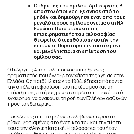
Ο ιδρυτής του ομίλου, Δρ Γεώργιος Β.
Αποστολόπουλος, ξεκίνησε από το
μηδέν και δημιούργησε έναν από τους
μεγαλύτερους ομίλους υγείας στη ΝΑ.
Ευρώπη. Ποια στοιχεία της
επιχειρηματικής του φιλοσοφίας
θεωρείτε ότι καθόρισαν αυτήν την
επιτυχία; Παρατηρούμε ταυτόχρονα
και μεγάλη κτιριακή επέκταση του
ομίλου σας.
Ο Γεώργιος Αποστολόπουλος υπήρξε ένας
οραματιστής που άλλαξε τον χάρτη της Υγείας στην
Ελλάδα. Ως παιδί 12 ετών το 1984, έζησα από κοντά
την απόλυτη αφοσίωση του πατέρα μου και τη
στήριξη της μητέρας μου στο πρωτοποριακό αυτό
εγχείρημα, να ανακόψει τη ροή των Ελλήνων ασθενών
προς το εξωτερικό.
Ξεκινώντας από το μηδέν, ανέλαβε ένα τεράστιο
ρίσκο, βασισμένος στο ένστικτό του και την πίστη
του στην ελληνική Ιατρική. Η φιλοσοφία του ήταν
απόλυτα ανθρωποκεντρική, να προσφέρει στον