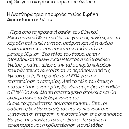
οφέλη για τον κρίσιμο τομέα της Υγείας
»
.
Η Αναπληρώτρια Υπουργός Υγείας
Ειρήνη
Αγαπηδάκη
δήλωσε:
«Πέρα από τα προφανή οφέλη του Εθνικού
Ηλεκτρονικού Φακέλου Υγείας για τους πολίτες και τη
χάραξη πολιτικών υγείας, υπάρχει και κάτι ακόμα
πολύ σημαντικό, που προκύπτει από αυτήν τη
μεταρρύθμιση. Στο τέλος του έτους, με την
ολοκλήρωση του Εθνικού Ηλεκτρονικού Φακέλου
Υγείας, μπαίνει τέλος στην ταλαιπωρία χιλιάδων
πολιτών που κάνουν αίτηση να περάσουν από τις
Υγειονομικές Επιτροπές των ΚΕΠΑ για την
πιστοποίηση αναπηρίας. Από τα τέλη του έτους η
πιστοποίηση αναπηρίας θα γίνεται ψηφιακά, καθώς
ο ΕΗΦΥ θα έχει όλα τα απαιτούμενα στοιχεία και θα
ενσωματώνει τα δεδομένα και τις
διαλειτουργικότητες που απαιτούνται. Έτσι, οι
ασθενείς δεν θα χρειάζεται πια να περνούν από
υγειονομική επιτροπή, η πιστοποίηση της αναπηρίας
θα γίνεται αποκλειστικά ψηφιακά. Τελειώνει η
ταλαιπωρία και η καθυστέρηση για χιλιάδες