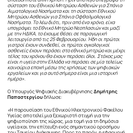
σύσταση του Εθνικού Μητρώου Ασθενών για Σπάνια
Αιματολογικά Νοσήματα και τη σύσταση Εθνικού
Μητρώου Ασθενών για Σπάνια Οφθαλμολογικά
Νοσήματα. Το λέω διότι, πριν από ένα χρόνο, είχα
υπογράψει το Εθνικό Μητρώο Νεοπλασιών και μαζί
με την ΗΔΙΚΑ, το έχουμε θέσει σε παραγωγική
λειτουργία από τις 25 Φεβρουαρίου. Ήδη οι πρώτοι
γιατροί έχουν συνδεθεί, οι πρώτοι ογκολογικοί
ασθενείς έχουν περάσει στο εθνικό μητρώο και μέχρι
τέλος του χρόνου θα έχουν περάσει όλοι. Στόχος μας
είναι η υγεία στην Ελλάδα να περάσει σε μία τελείως
καινούρια εποχή μέσω της χρήσεως των ψηφιακών
εργαλείων και για αυτό σήμερα είναι μια ιστορική
ημέρα».
O Υπουργός Ψηφιακής Διακυβέρνησης
Δημήτρης
Παπαστεργίου
δήλωσε:
«
Η παρουσίαση του Εθνικού Ηλεκτρονικού Φακέλου
Υγείας αποτελεί μια ξεχωριστή στιγμή για την
ψηφιοποίηση της χώρας, μια τομή για τη δημόσια
υγεία και την επίτευξη ενός σημαντικού οροσήμου
του Ταμείου Ανάκαμψης. Προς το παρόν, η εφαρμογή