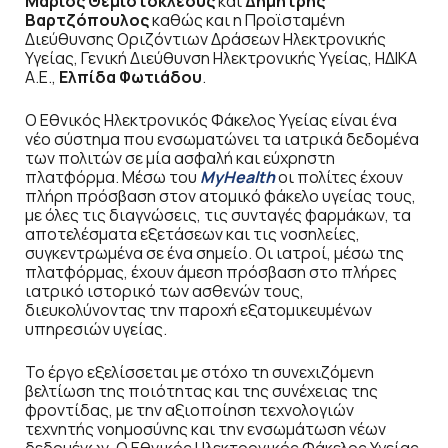
Μάριος Θεμιστοκλέους
και
Δημήτρης
Βαρτζόπουλος
καθώς και η Προϊσταμένη
Διεύθυνσης Οριζόντιων Δράσεων Ηλεκτρονικής
Υγείας, Γενική Διεύθυνση Ηλεκτρονικής Υγείας, ΗΔΙΚΑ
Α.Ε.,
Ελπίδα Φωτιάδου
.
Ο Εθνικός Ηλεκτρονικός Φάκελος Υγείας είναι ένα
νέο σύστημα που ενσωματώνει τα ιατρικά δεδομένα
των πολιτών σε μία ασφαλή και εύχρηστη
πλατφόρμα. Μέσω του
MyHealth
οι πολίτες έχουν
πλήρη πρόσβαση στον ατομικό φάκελο υγείας τους,
με όλες τις διαγνώσεις, τις συνταγές φαρμάκων, τα
αποτελέσματα εξετάσεων και τις νοσηλείες,
συγκεντρωμένα σε ένα σημείο. Οι ιατροί, μέσω της
πλατφόρμας, έχουν άμεση πρόσβαση στο πλήρες
ιατρικό ιστορικό των ασθενών τους,
διευκολύνοντας την παροχή εξατομικευμένων
υπηρεσιών υγείας.
Το έργο εξελίσσεται με στόχο τη συνεχιζόμενη
βελτίωση της ποιότητας και της συνέχειας της
φροντίδας, με την αξιοποίηση τεχνολογιών
τεχνητής νοημοσύνης και την ενσωμάτωση νέων
δεδομένων. Ο Εθνικός Ηλεκτρονικός Φάκελος Υγείας