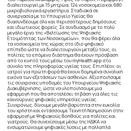
διαλειτουργεί με 15 μητρώα, 124 νοσοκομεία και 680
μικροβιολογικά εργαστήρια. Σταδιακά σε
συνεργασία με το Υπουργείο Υγείας θα
διασυνδέουμε όλο και περισσότερους δημόσιους
και ιδιωτικούς φορείς. Σε συνδυασμό με το πολύ
μεγάλο έργο της «Βελτίωσης της Ψηφιακής
Ετοιμότητας των Νοσοκομείων», που θα φέρει όλα
τα νοσοκομεία της χώρας στο ίδιο ψηφιακό
επίπεδο ώστε να διαλειτουργούν μεταξύ τους, οι
πολίτες το επόμενο διάστημα θα έχουν πρόσβαση
από το κινητό τους μέσω του myHealth app στο
σύνολο της πληροφορίας υγείας τους. Επιπλέον, οι
ιατροί για πρώτη φορά θα έχουν δομημένα συνολική
εικόνα των εξετάσεων των ασθενών. Αξιοποιήσαμε
τις σύγχρονες υποδομές του Υπουργείου Ψηφιακής
Διακυβέρνησης, ώστε να υλοποιήσουμε μια
εφαρμογή που θα αποτελέσει τη βάση για όλες τις
καινούργιες ψηφιακές υπηρεσίες υγείας.
Συγχρόνως, δίνουμε μεγάλη βαρύτητα στην ευκολία
του χρήστη και εντάσσουμε Τεχνητή Νοημοσύνη στην
εφαρμογή με Ψηφιακούς Βοηθούς για πολίτες και
γιατρούς. Θα συνεχίσουμε μέσω της ΗΔΙΚΑ να
ενσωματώνουμε ψηφιακές λύσεις με πολλαπλά