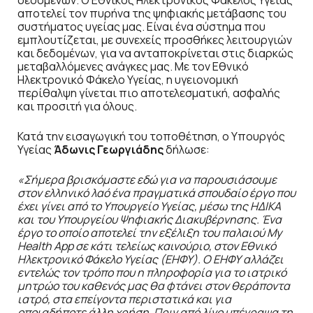
αποτελεί τον πυρήνα της ψηφιακής μετάβασης του
συστήματος υγείας μας. Είναι ένα σύστημα που
εμπλουτίζεται, με συνεχείς προσθήκες λειτουργιών
και δεδομένων, για να ανταποκρίνεται στις διαρκώς
μεταβαλλόμενες ανάγκες μας. Με τον Εθνικό
Ηλεκτρονικό Φάκελο Υγείας, η υγειονομική
περίθαλψη γίνεται πιο αποτελεσματική, ασφαλής
και προσιτή για όλους.
Κατά την εισαγωγική του τοποθέτηση, ο Υπουργός
Υγείας
Άδωνις Γεωργιάδης
δήλωσε:
«Σήμερα βρισκόμαστε εδώ για να παρουσιάσουμε
στον ελληνικό λαό ένα πραγματικά σπουδαίο έργο που
έχει γίνει από το Υπουργείο Υγείας, μέσω της ΗΔΙΚΑ
και του Υπουργείου Ψηφιακής Διακυβέρνησης. Ένα
έργο το οποίο αποτελεί την εξέλιξη του παλαιού My
Health App σε κάτι τελείως καινούριο, στον Εθνικό
Ηλεκτρονικό Φάκελο Υγείας (ΕΗΦΥ). Ο ΕΗΦΥ αλλάζει
εντελώς τον τρόπο που η πληροφορία για το ιατρικό
μητρώο του καθενός μας θα φτάνει στον θεράποντα
ιατρό, στα επείγοντα περιστατικά και για
οποιαδήποτε άλλη χρήση. Πριν από λίγο υπέγραψα τη