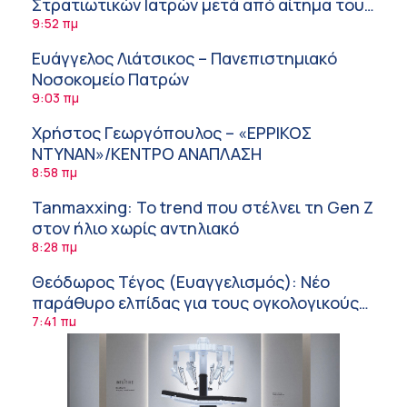
Στρατιωτικών Ιατρών μετά από αίτημα του
ΙΣΑ
9:52 πμ
Ευάγγελος Λιάτσικος – Πανεπιστημιακό
Νοσοκομείο Πατρών
9:03 πμ
Χρήστος Γεωργόπουλος – «ΕΡΡΙΚΟΣ
ΝΤΥΝΑΝ»/ΚΕΝΤΡΟ ΑΝΑΠΛΑΣΗ
8:58 πμ
Tanmaxxing: To trend που στέλνει τη Gen Z
στον ήλιο χωρίς αντηλιακό
8:28 πμ
Θεόδωρος Τέγος (Ευαγγελισμός): Νέο
παράθυρο ελπίδας για τους ογκολογικούς
ασθενείς μέσω κλινικών δοκιμών
7:41 πμ
Ασφάλεια στο νερό: 8 χρήσιμες οδηγίες
από τον Ελληνικό Ερυθρό Σταυρό
7:03 πμ