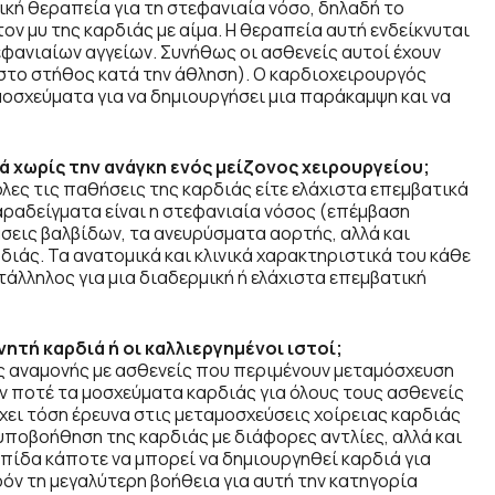
ική θεραπεία για τη στεφανιαία νόσο, δηλαδή το
ν μυ της καρδιάς με αίμα. Η θεραπεία αυτή ενδείκνυται
ανιαίων αγγείων. Συνήθως οι ασθενείς αυτοί έχουν
στο στήθος κατά την άθληση). Ο καρδιοχειρουργός
οσχεύματα για να δημιουργήσει μια παράκαμψη και να
 χωρίς την ανάγκη ενός μείζονος χειρουργείου;
ες τις παθήσεις της καρδιάς είτε ελάχιστα επεμβατικά
Παραδείγματα είναι η στεφανιαία νόσος (επέμβαση
σεις βαλβίδων, τα ανευρύσματα αορτής, αλλά και
ιάς. Τα ανατομικά και κλινικά χαρακτηριστικά του κάθε
τάλληλος για μια διαδερμική ή ελάχιστα επεμβατική
ητή καρδιά ή οι καλλιεργημένοι ιστοί;
ς αναμονής με ασθενείς που περιμένουν μεταμόσχευση
ν ποτέ τα μοσχεύματα καρδιάς για όλους τους ασθενείς
ρχει τόση έρευνα στις μεταμοσχεύσεις χοίρειας καρδιάς
 υποβοήθηση της καρδιάς με διάφορες αντλίες, αλλά και
λπίδα κάποτε να μπορεί να δημιουργηθεί καρδιά για
όν τη μεγαλύτερη βοήθεια για αυτή την κατηγορία