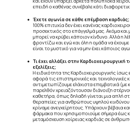
και έχουν υπάρξει αρκετά πολύπλοκα χειρο
επειδή ο καθένας συνέβαλε κάτι διαφορετικ
Έχετε αγωνία σε κάθε επέμβαση καρδιάς;
100% επιτυχία δεν έχει κανένας καρδιοχειρο
προσεκτικός στο επάγγελμά μας. Ακόμα και
μπορεί να κρύβει κάποιον κίνδυνο. Αλλά η λέ
φροντίζω και εγώ και όλη η ομάδα να έχουμε
είναι το μυστικό για να μην έχει κάποιος αγω
Τι έχει αλλάξει στην Καρδιοχειρουργική τα
εξελίξεις;
Η ειδικότητα της Καρδιοχειρουργικής ίσως 
αφορά τις επιστημονικές και τεχνολογικές κ
αντιμετωπίζουμε ελάχιστα επεμβατικά (με κ
παρελθόν χρειαζόντουσαν διάνοιξη στέρνου.
καθετήρα, όπως δηλαδή γίνεται μια απλή σ
θεραπείες για ανθρώπους υψηλού κινδύνου 
κρίναμε ανεγχείρητους. Υπάρχουν βέβαια και
φάρμακα που χρησιμοποιούμε σήμερα έως κ
μεταμόσχευση χοίρειας καρδιάς σε άνθρωπ