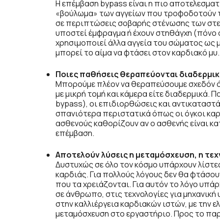
Η επέμβαση bypass είναι η πιο αποτελεσματ
«βούλωμα» των αγγείων που τροφοδοτούν το
σε περιπτώσεις σοβαρής στένωσης των στεφ
υποστεί έμφραγμα ή έχουν στηθάγχη (πόνο 
χρησιμοποιεί άλλα αγγεία του σώματος ως μ
μπορεί το αίμα να φτάσει στον καρδιακό μυ.
Ποιες παθήσεις θεραπεύονται διαδερμικά
Μπορούμε πλέον να θεραπεύσουμε σχεδόν όλ
με μικρή τομή και κάμερα είτε διαδερμικά. 
bypass), οι επιδιορθώσεις και αντικαταστά
σπανιότερα περιστατικά όπως οι όγκοι καρδ
ασθενούς καθορίζουν αν ο ασθενής είναι κα
επέμβαση.
Αποτελούν λύσεις η μεταμόσχευση, η τεχν
Δυστυχώς σε όλο τον κόσμο υπάρχουν λίστε
καρδιάς. Για πολλούς λόγους δεν θα φτάσου
που τα χρειάζονται. Για αυτόν το λόγο υπά
σε άνθρωπο, στις τεχνολογίες για μηχανική
στην καλλιέργεια καρδιακών ιστών, με την ε
μεταμόσχευση στο εργαστήριο. Προς το παρ