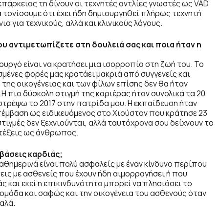
πάρκειας τη δίνουν οι τεχνητές αντλίες γνωστές ως VAD
ό να τονίσουμε ότι έχει ήδη δημιουργηθεί πλήρως τεχνητή
α για τεχνικούς, αλλά και κλινικούς λόγους.
ου αντιμετωπίζετε στη δουλειά σας και ποια ήταν η
ουργό είναι να κρατήσει μια ισορροπία στη ζωή του. Το
σμένες φορές μας κρατάει μακριά από συγγενείς και
της οικογένειας και των φίλων επίσης δεν θα ήταν
Η πιο δύσκολη στιγμή της καριέρας ήταν συνολικά τα 20
ιστρέψω το 2017 στην πατρίδα μου. Η εκπαίδευση ήταν
πέμβαση ως ειδικευόμενος στο Χιούστον που κράτησε 23
 στιγμές δεν ξεχνιούνται, αλλά ταυτόχρονα σου δείχνουν το
αντέξεις ως άνθρωπος.
βάσεις καρδιάς;
θημερινά είναι πολύ ασφαλείς με έναν κίνδυνο περίπου
ις με ασθενείς που έχουν ήδη αιμορραγήσει ή που
ς και εκεί η επικινδυνότητα μπορεί να πλησιάσει το
ομάδα και σαφώς και την οικογένεια του ασθενούς όταν
αλά.