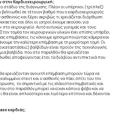
ν στην Καρδιοχειρουργική;
το στάδιο της διάγνωσης. Πλέον οι υπέρηχοι (τρίπλεξ)
υν βελτιωθεί σε τέτοιον βαθμό που ο καρδιοχειρουργός
 ασθενούς και ξέρει ακριβώς τι χρειάζεται διόρθωση.
εκαετίες και όλοι οι ιατροί έχουμε ακούσει για
 στο χειρουργείο. Αυτό ευτυχώς για εμάς και τους
.Στον τομέα τον χειρουργικών υλικών έχει επίσης υπάρξει
 μας επεμβάσεις τις κάνουμε χρησιμοποιώντας κάμερα και
άνουμε την καλύτερη επέμβαση με τη μικρότερη τομή. Οι
ντικαταστάσεις) βαλβίδων είναι προϊόν της τεχνολογικής
 μια βαλβίδα, που στο παρελθόν θα χρειαζόταν
θωθεί αποφεύγοντας έτσι τα διά βίου αντιπηκτικά που
θα χρειάζονταν ανοιχτή επέμβαση μπορούν τώρα να
καλυμμένο στεντ και ο ασθενής να πάει σπίτι του την
ρωσης, το σημαντικό με τις ελάχιστα επεμβατικές και
 που στο παρελθόν μπορεί να είχαν κάποιο φόβο και να
 θα είναι απλούστερο και λιγότερο επίπονο και δέχονται
ass
καρδιάς;