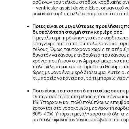
ασθενών του τελικού σταδίου καρδιακής ανε
– ventricular assist device. Είναι σημαντικ
μηχανική καρδιά, αλλά χρησιμοποιείται σπάνι
Ποιες είναι οι μεγαλύτερες προκλήσεις π
δυσκολότερη στιγμή στην καριέρα σας;
Η μεγαλύτερη πρόκληση για έναν καρδιοχειρ
επάγγελμα αυτό απαιτεί πολύ χρόνο και ορι
φίλους. Όμως ταυτόχρονα χωρίς τη στήριξη 
δυνατόν να κάνουμε τη δουλειά που κάνουμε.
χρόνια που ήμουν στην Αμερική μέχρι να επ
πολύ σκληρή και χαρακτηριστικά θυμάμαι ε
ώρες με μόνο ένα μικρό διάλειμμα. Αυτές οι
τι μπορείς να κάνεις και το τι μπορείς να 
Ποιο είναι το ποσοστό επιτυχίας σε επεμ
Οι περισσότερες επεμβάσεις που κάνουμε κα
1%. Υπάρχουν και πολύ πολύπλοκες επεμβάσε
έρχονται στο νοσοκομείο με ανακοπή καρδιά
30%-40%. Υπάρχει μεγάλη χαρά από όλη την 
μια πολύ υψηλού κινδύνου επέμβαση πάει ομ