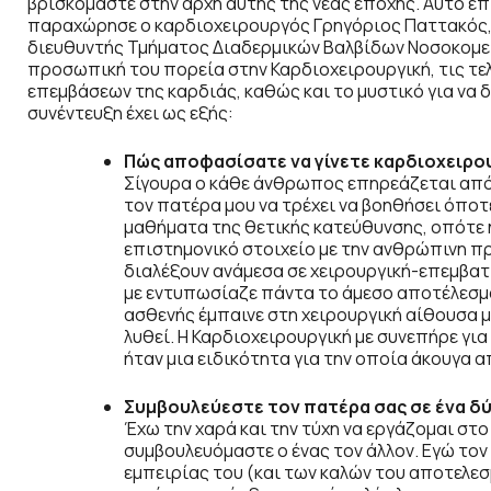
βρισκόμαστε στην αρχή αυτής της νέας εποχής. Αυτό επ
παραχώρησε ο καρδιοχειρουργός Γρηγόριος Παττακός, α
διευθυντής Τμήματος Διαδερμικών Βαλβίδων Νοσοκομείου
προσωπική του πορεία στην Καρδιοχειρουργική, τις τελ
επεμβάσεων της καρδιάς, καθώς και το μυστικό για να δ
συνέντευξη έχει ως εξής:
Πώς αποφασίσατε να γίνετε καρδιοχειρο
Σίγουρα ο κάθε άνθρωπος επηρεάζεται από 
τον πατέρα μου να τρέχει να βοηθήσει όποτ
μαθήματα της θετικής κατεύθυνσης, οπότε η
επιστημονικό στοιχείο με την ανθρώπινη πρ
διαλέξουν ανάμεσα σε χειρουργική-επεμβατι
με εντυπωσίαζε πάντα το άμεσο αποτέλεσμα
ασθενής έμπαινε στη χειρουργική αίθουσα μ
λυθεί. Η Καρδιοχειρουργική με συνεπήρε για
ήταν μια ειδικότητα για την οποία άκουγα α
Συμβουλεύεστε τον πατέρα σας σε ένα δ
Έχω την χαρά και την τύχη να εργάζομαι στο
συμβουλευόμαστε ο ένας τον άλλον. Εγώ τον
εμπειρίας του (και των καλών του αποτελεσ