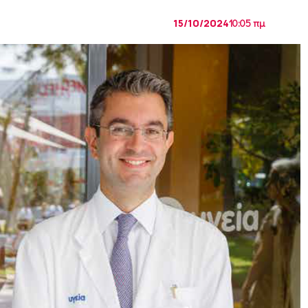
15/10/2024
10:05 πμ