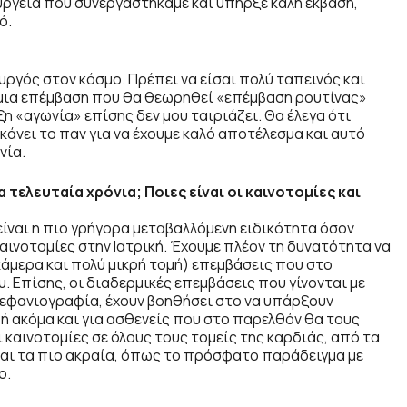
υργεία που συνεργαστήκαμε και υπήρξε καλή έκβαση,
ό.
υργός στον κόσμο. Πρέπει να είσαι πολύ ταπεινός και
 μια επέμβαση που θα θεωρηθεί «επέμβαση ρουτίνας»
ξη «αγωνία» επίσης δεν μου ταιριάζει. Θα έλεγα ότι
 κάνει το παν για να έχουμε καλό αποτέλεσμα και αυτό
νία.
 τελευταία χρόνια; Ποιες είναι οι καινοτομίες και
είναι η πιο γρήγορα μεταβαλλόμενη ειδικότητα όσον
αινοτομίες στην Ιατρική. Έχουμε πλέον τη δυνατότητα να
άμερα και πολύ μικρή τομή) επεμβάσεις που στο
 Επίσης, οι διαδερμικές επεμβάσεις που γίνονται με
τεφανιογραφία, έχουν βοηθήσει στο να υπάρξουν
ή ακόμα και για ασθενείς που στο παρελθόν θα τους
 καινοτομίες σε όλους τους τομείς της καρδιάς, από τα
αι τα πιο ακραία, όπως το πρόσφατο παράδειγμα με
ο.