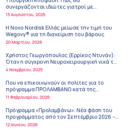
Υπουργική Απόφαση: Πως θα
ΚΥ Σοφάδων
συνεργάζονται ιδιώτες γιατροί με
Πόσο μας επηρεάζει ο ύπνος με ανεμιστήρα
νοσοκομεία του δημοσίου συστήματος
13 Αυγούστου, 2025
ή air-condition το καλοκαίρι
υγείας
11:34 πμ
Η Novo Nordisk Ελλάς μείωσε την τιμή του
Wegovy® για τη διαχείριση του βάρους
Randy Schekman, Νομπελίστας Ιατρικής:
20 Μαρτίου, 2026
«Σε πέντε χρόνια μπορεί να έχουμε
θεραπεία που αναστέλλει την εξέλιξη του
9:24 πμ
Χρήστος Γεωργόπουλος (Ερρίκος Ντυνάν):
Πάρκινσον»
Όταν η σύγχρονη Νευροχειρουργική νικά το
Αντώνης Βουκλαρής – «ΕΡΡΙΚΟΣ ΝΤΥΝΑΝ»
φόβο!
4 Νοεμβρίου, 2025
9:18 πμ
Που να επικοινωνούν οι πολίτες για το
Πώς να προλάβετε και να αντιμετωπίσετε
πρόγραμμα ΠΡΟΛΑΜΒΑΝΩ κατά της
τη διάρροια των ταξιδιωτών
παχυσαρκίας
11 Φεβρουαρίου, 2026
8:30 πμ
Πρόγραμμα «Προλαμβάνω»: Νέα φάση του
Ευμενής Καραφυλλίδης (Metropolitan
προγράμματος από τον Σεπτέμβριο 2026 –
General): Γιατί η διατροφή πρέπει να
Δωρεάν προληπτικές εξετάσεις έως το 2030
12 Ιουνίου, 2026
καθοδηγείται από κλινικό διαιτολόγο;
7:37 πμ