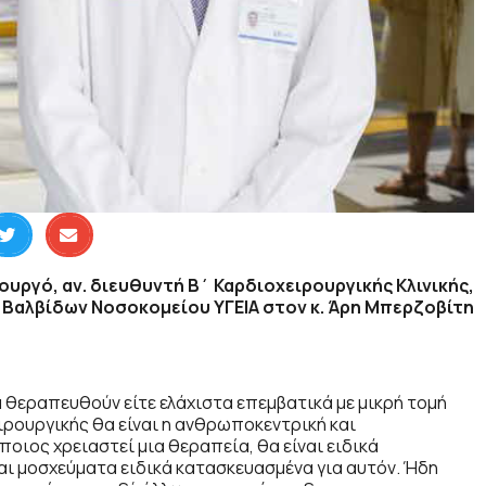
ουργό, αν. διευθυντή Β΄ Καρδιοχειρουργικής Κλινικής,
 Βαλβίδων Νοσοκομείου ΥΓΕΙΑ στον κ. Άρη Μπερζοβίτη
 θεραπευθούν είτε ελάχιστα επεμβατικά με μικρή τομή
ειρουργικής θα είναι η ανθρωποκεντρική και
οιος χρειαστεί μια θεραπεία, θα είναι ειδικά
και μοσχεύματα ειδικά κατασκευασμένα για αυτόν. Ήδη