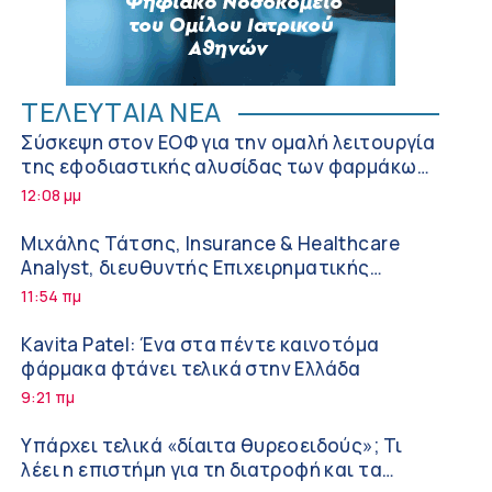
ΤΕΛΕΥΤΑΙΑ ΝΕΑ
Σύσκεψη στον ΕΟΦ για την ομαλή λειτουργία
της εφοδιαστικής αλυσίδας των φαρμάκων
στη διάρκεια του καλοκαιριού
12:08 μμ
Μιχάλης Τάτσης, Insurance & Healthcare
Analyst, διευθυντής Επιχειρηματικής
Ανάπτυξης Ομίλου HHG
11:54 πμ
Kavita Patel: Ένα στα πέντε καινοτόμα
φάρμακα φτάνει τελικά στην Ελλάδα
9:21 πμ
Υπάρχει τελικά «δίαιτα θυρεοειδούς»; Τι
λέει η επιστήμη για τη διατροφή και τα