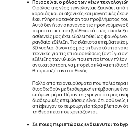
Ποιος είναι ο ρόλος των νέων τεχνολογιώ
Ο ρόλος της νέας τεχνολογίας ξεκινάει από 
καρδιάς και οι αξονικές και μαγνητικές έχο
έχει πλήρη κατανόηση του προβλήματος του
Αυτό δεν ήταν ο κανόνας τις προηγούμενες δ
περιστατικά που βρέθηκε κάτι ως «έκπληξη»
ασθενείς μας έχει εξαλειφθεί ως φαινόμενο
ραγδαία εξέλιξη. Τις ελάχιστα επεμβατικές
3D γυαλιά, δίνοντάς μας τη δυνατότητα να κ
τεχνικές για τις επιδιορθώσεις (αντί για α
εξέλιξης των υλικών που επιτρέπουν πλέον
αντικατάσταση, να μπορεί απλά να επιδιορ
θα χρειαζόταν ο ασθενής.
Πολλά από τα ανευρύσματα που παλιότερα 
διορθωθούν με διαδερμική επέμβαση με ένα 
επόμενη μέρα. Πέραν της γρηγορότερης ανάρ
διαδερμικές επεμβάσεις είναι ότι ασθενείς
απέφευγαν το χειρουργείο τώρα βλέπουν ότι
τη θεραπεία που χρειάζονται.
Σε ποιες περιπτώσεις ενδείκνυται το
byp