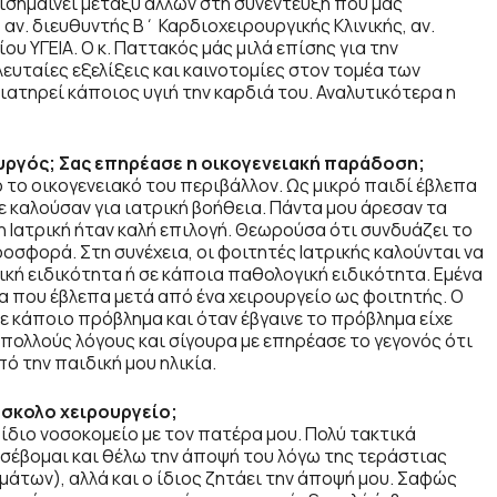
ισημαίνει μεταξύ άλλων στη συνέντευξη που μας
ν. διευθυντής Β΄ Καρδιοχειρουργικής Κλινικής, αν.
 ΥΓΕΙΑ. Ο κ. Παττακός μάς μιλά επίσης για την
ευταίες εξελίξεις και καινοτομίες στον τομέα των
ιατηρεί κάποιος υγιή την καρδιά του. Αναλυτικότερα η
υργός; Σας επηρέασε η οικογενειακή παράδοση;
το οικογενειακό του περιβάλλον. Ως μικρό παιδί έβλεπα
ε καλούσαν για ιατρική βοήθεια. Πάντα μου άρεσαν τα
 Ιατρική ήταν καλή επιλογή. Θεωρούσα ότι συνδυάζει το
οσφορά. Στη συνέχεια, οι φοιτητές Ιατρικής καλούνται να
κή ειδικότητα ή σε κάποια παθολογική ειδικότητα. Εμένα
 που έβλεπα μετά από ένα χειρουργείο ως φοιτητής. Ο
ε κάποιο πρόβλημα και όταν έβγαινε το πρόβλημα είχε
 πολλούς λόγους και σίγουρα με επηρέασε το γεγονός ότι
πό την παιδική μου ηλικία.
ύσκολο χειρουργείο;
 ίδιο νοσοκομείο με τον πατέρα μου. Πολύ τακτικά
 σέβομαι και θέλω την άποψή του λόγω της τεράστιας
μάτων), αλλά και ο ίδιος ζητάει την άποψή μου. Σαφώς