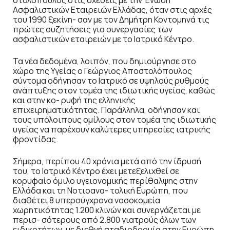
Ασφαλιστικών Εταιρειών Ελλάδας, όταν στις αρχές
του 1990 ξεκίνη- σαν με τον Δημήτρη Κοντομηνά τις
πρώτες συζητήσεις για συνεργασίες των
ασφαλιστικών εταιρειών με το Ιατρικό Κέντρο.
Τα νέα δεδομένα, λοιπόν, που δημιούργησε στο
χώρο της Υγείας ο Γεώργιος Αποστολόπουλος
σύντομα οδήγησαν το Ιατρικό σε υψηλούς ρυθμούς
ανάπτυξης στον τομέα της ιδιωτικής υγείας, καθώς
και στην κο- ρυφή της ελληνικής
επιχειρηματικότητας. Παράλληλα, οδήγησαν και
τους υπόλοιπους ομίλους στον τομέα της ιδιωτικής
υγείας να παρέχουν καλύτερες υπηρεσίες ιατρικής
φροντίδας.
Σήμερα, περίπου 40 χρόνια μετά από την ίδρυσή
του, το Ιατρικό Κέντρο έχει μετεξελιχθεί σε
κορυφαίο όμιλο υγειονομικής περίθαλψης στην
Ελλάδα και τη Νοτιοανα- τολική Ευρώπη, που
διαθέτει 8 υπερσύγχρονα νοσοκομεία
χωρητικότητας 1.200 κλινών και συνεργάζεται με
περισ- σότερους από 2.800 γιατρούς όλων των
ειδικοτήτων, με διεθνή σταδιοδρομία στην Ευρώπη