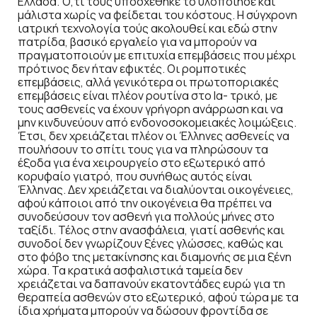
Ελλάδα. Ό,τι τους υποσχέθηκε το υλοποίησε και
μάλιστα χωρίς να φείδεται του κόστους. Η σύγχρονη
ιατρική τεχνολογία τούς ακολουθεί και εδώ στην
πατρίδα, βασικό εργαλείο για να μπορούν να
πραγματοποιούν με επιτυχία επεμβάσεις που μέχρι
πρότινος δεν ήταν εφικτές. Οι ρομποτικές
επεμβάσεις, αλλά γενικότερα οι πρωτοποριακές
επεμβάσεις είναι πλέον ρουτίνα στο Ια- τρικό, με
τους ασθενείς να έχουν γρήγορη ανάρρωση και να
μην κινδυνεύουν από ενδονοσοκομειακές λοιμώξεις.
Έτσι, δεν χρειάζεται πλέον οι Έλληνες ασθενείς να
πουλήσουν το σπίτι τους για να πληρώσουν τα
έξοδα για ένα χειρουργείο στο εξωτερικό από
κορυφαίο γιατρό, που συνήθως αυτός είναι
Έλληνας. Δεν χρειάζεται να διαλύονται οικογένειες,
αφού κάποιοι από την οικογένεια θα πρέπει να
συνοδεύσουν τον ασθενή για πολλούς μήνες στο
ταξίδι. Τέλος στην ανασφάλεια, γιατί ασθενής και
συνοδοί δεν γνωρίζουν ξένες γλώσσες, καθώς και
στο φόβο της μετακίνησης και διαμονής σε μια ξένη
χώρα. Τα κρατικά ασφαλιστικά ταμεία δεν
χρειάζεται να δαπανούν εκατοντάδες ευρώ για τη
θεραπεία ασθενών στο εξωτερικό, αφού τώρα με τα
ίδια χρήματα μπορούν να δώσουν φροντίδα σε