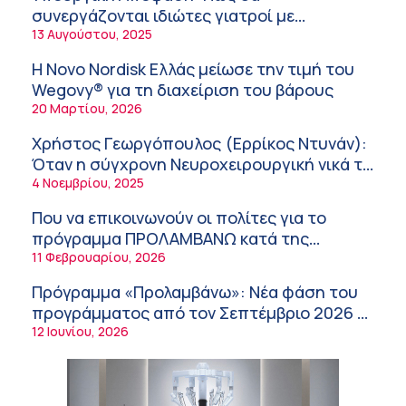
εργαζόμενους
6:11 πμ
συνεργάζονται ιδιώτες γιατροί με
νοσοκομεία του δημοσίου συστήματος
13 Αυγούστου, 2025
Σύσκεψη στον ΕΟΦ για την ομαλή
υγείας
λειτουργία της εφοδιαστικής αλυσίδας των
Η Novo Nordisk Ελλάς μείωσε την τιμή του
φαρμάκων στη διάρκεια του καλοκαιριού
12:08 μμ
Wegovy® για τη διαχείριση του βάρους
20 Μαρτίου, 2026
Μιχάλης Τάτσης, Insurance & Healthcare
Analyst, διευθυντής Επιχειρηματικής
Χρήστος Γεωργόπουλος (Ερρίκος Ντυνάν):
Ανάπτυξης Ομίλου HHG
11:54 πμ
Όταν η σύγχρονη Νευροχειρουργική νικά το
φόβο!
4 Νοεμβρίου, 2025
Kavita Patel: Ένα στα πέντε καινοτόμα
φάρμακα φτάνει τελικά στην Ελλάδα
Που να επικοινωνούν οι πολίτες για το
9:21 πμ
πρόγραμμα ΠΡΟΛΑΜΒΑΝΩ κατά της
παχυσαρκίας
11 Φεβρουαρίου, 2026
Υπάρχει τελικά «δίαιτα θυρεοειδούς»; Τι
λέει η επιστήμη για τη διατροφή και τα
Πρόγραμμα «Προλαμβάνω»: Νέα φάση του
συμπληρώματα
7:38 πμ
προγράμματος από τον Σεπτέμβριο 2026 –
Δωρεάν προληπτικές εξετάσεις έως το
12 Ιουνίου, 2026
Πυρκαγιά στη Δυτική Αττική: Οι κίνδυνοι για
2030
τη δημόσια υγεία
7:16 πμ