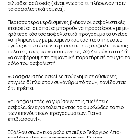
χιλιάδες ασθενείς (είναι γνωστό τι πλήρωναν πριν
τα ασφαλιστικά ταμεία).
Περισσότερο κερδισμένες βγήκαν οι ασφαλιστικές
εταιρείες, οι οποίες μπορούν να προσφέρουν με μι-
κρότερο κόστος ασφαλιστικά προγράμματα υγείας,
να πληρώνουν με μειωμένο κόστος τις υπηρεσίες
υγείας και να έχουν περισσότερους ασφαλισμένους
πελάτες τους ικανοποιημένους. Αξίζει μάλιστα εδώ
να αναφέρουμε τη σημαντική παρατήρησή του για το
ρόλο του ασφαλιστή:
«Ο ασφαλιστής ασκεί λειτούργημα σε δύσκολες
στιγμές δίπλα στον συνάνθρωπό του», τονίζοντας
ότι πρέπει
«οι ασφαλιστές να γυρίσουν στις πωλήσεις
ασφαλειών εγκαταλείποντας το ομιχλώδες τοπίο
των επενδυτικών προγραμμάτων. Για να
επιβιώσουν!».
Εξάλλου σημαντικό ρόλο έπαιξε ο Γεώργιος Απο-
στολόπουλος στις σχέσεις με την Ένωση