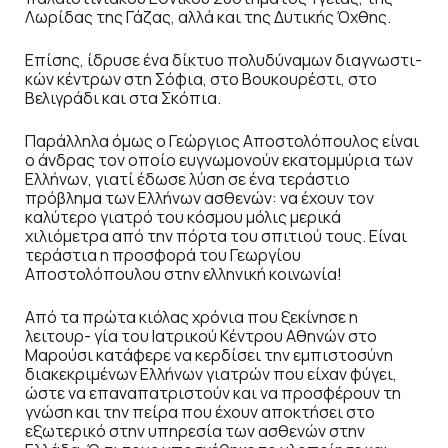
Λωρίδας της Γάζας, αλλά και της Δυτικής Όχθης.
Επίσης, ίδρυσε ένα δίκτυο πολυδύναμων διαγνωστι-
κών κέντρων στη Σόφια, στο Βουκουρέστι, στο
Βελιγράδι και στα Σκόπια.
Παράλληλα όμως ο Γεώργιος Αποστολόπουλος είναι
ο άνδρας τον οποίο ευγνωμονούν εκατομμύρια των
Ελλήνων, γιατί έδωσε λύση σε ένα τεράστιο
πρόβλημα των Ελλήνων ασθενών: να έχουν τον
καλύτερο γιατρό του κόσμου μόλις μερικά
χιλιόμετρα από την πόρτα του σπιτιού τους. Είναι
τεράστια η προσφορά του Γεωργίου
Αποστολόπουλου στην ελληνική κοινωνία!
Από τα πρώτα κιόλας χρόνια που ξεκίνησε η
λειτουρ- γία του Ιατρικού Κέντρου Αθηνών στο
Μαρούσι κατάφερε να κερδίσει την εμπιστοσύνη
διακεκριμένων Ελλήνων γιατρών που είχαν φύγει,
ώστε να επαναπατριστούν και να προσφέρουν τη
γνώση και την πείρα που έχουν αποκτήσει στο
εξωτερικό στην υπηρεσία των ασθενών στην