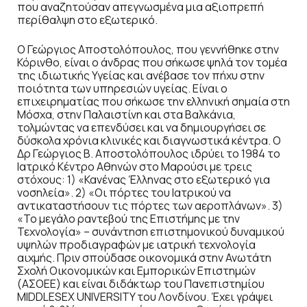
που αναζητούσαν απεγνωσμένα μια αξιοπρεπή
περίθαλψη στο εξωτερικό.
O Γεώργιος Αποστολόπουλος, που γεννήθηκε στην
Κόρινθο, είναι ο άνδρας που σήκωσε ψηλά τον τομέα
της ιδιωτικής Υγείας και ανέβασε τον πήχυ στην
ποιότητα των υπηρεσιών υγείας. Είναι ο
επιχειρηματίας που σήκωσε την ελληνική σημαία στη
Μόσχα, στην Παλαιστίνη και στα Βαλκάνια,
τολμώντας να επενδύσει και να δημιουργήσει σε
δύσκολα χρόνια κλινικές και διαγνωστικά κέντρα. Ο
Δρ Γεώργιος Β. Αποστολόπουλος ιδρύει το 1984 το
Ιατρικό Κέντρο Αθηνών στο Μαρούσι με τρεις
στόχους: 1) «Κανένας Έλληνας στο εξωτερικό για
νοσηλεία». 2) «Οι πόρτες του Ιατρικού να
αντικαταστήσουν τις πόρτες των αεροπλάνων». 3)
«Το μεγάλο ραντεβού της Επιστήμης με την
Τεχνολογία» – συνάντηση επιστημονικού δυναμικού
υψηλών προδιαγραφών με ιατρική τεχνολογία
αιχμής. Πριν σπούδασε οικονομικά στην Ανωτάτη
Σχολή Οικονομικών και Εμπορικών Επιστημών
(ΑΣΟΕΕ) και είναι διδάκτωρ του Πανεπιστημίου
MIDDLESEX UNIVERSITY του Λονδίνου. Έχει γράψει