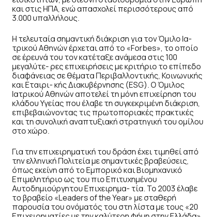
και στις ΗΠΑ, ενώ απασχολεί περισσότερους από
3.000 υπαλλήλους.
Η τελευταία σημαντική διάκριση για τον Όμιλο Ια-
τρικού Αθηνών έρχεται από το «Forbes», το οποίο
σε έρευνά του τον κατέταξε ανάμεσα στις 100
μεγαλύτε- ρες επιχειρήσεις με κριτήριο το επίπεδο
διαφάνειας σε θέματα Περιβαλλοντικής, Κοινωνικής
και Εταιρι- κής Διακυβέρνησης (ESG). Ο Όμιλος
Ιατρικού Αθηνών αποτελεί τη μόνη επιχείρηση του
κλάδου Υγείας που έλαβε τη συγκεκριμένη διάκριση,
επιβεβαιώνοντας τις πρωτοποριακές πρακτικές
και τη συνολική αναπτυξιακή στρατηγική του ομίλου
στο χώρο.
Για την επιχειρηματική του δράση έχει τιμηθεί από
την ελληνική Πολιτεία με σημαντικές βραβεύσεις,
όπως εκείνη από το Εμπορικό και Βιομηχανικό
Επιμελητήριο ως του πιο Επιτυχημένου
Αυτοδημιούργητου Επιχειρημα- τία. Το 2003 έλαβε
το βραβείο «Leaders of the Year» με σταθερή
παρουσία του ονόματός του στη λίστα με τους «20
Επιχειρηματίες με την καλύτερη φήμη στην Ελλάδα».