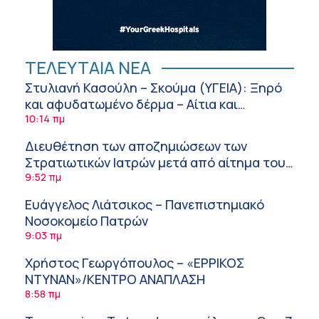
ΤΕΛΕΥΤΑΙΑ ΝΕΑ
Στυλιανή Κασούλη – Σκούμα (ΥΓΕΙΑ): Ξηρό
και αφυδατωμένο δέρμα – Αίτια και
αντιμετώπιση
10:14 πμ
Διευθέτηση των αποζημιώσεων των
Στρατιωτικών Ιατρών μετά από αίτημα του
ΙΣΑ
9:52 πμ
Ευάγγελος Λιάτσικος – Πανεπιστημιακό
Νοσοκομείο Πατρών
9:03 πμ
Χρήστος Γεωργόπουλος – «ΕΡΡΙΚΟΣ
ΝΤΥΝΑΝ»/ΚΕΝΤΡΟ ΑΝΑΠΛΑΣΗ
8:58 πμ