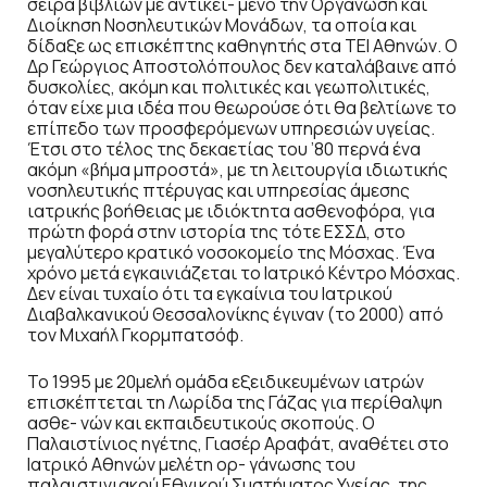
σειρά βιβλίων με αντικεί- μενο την Οργάνωση και
Διοίκηση Νοσηλευτικών Μονάδων, τα οποία και
δίδαξε ως επισκέπτης καθηγητής στα ΤΕΙ Αθηνών. Ο
Δρ Γεώργιος Αποστολόπουλος δεν καταλάβαινε από
δυσκολίες, ακόμη και πολιτικές και γεωπολιτικές,
όταν είχε μια ιδέα που θεωρούσε ότι θα βελτίωνε το
επίπεδο των προσφερόμενων υπηρεσιών υγείας.
Έτσι στο τέλος της δεκαετίας του ’80 περνά ένα
ακόμη «βήμα μπροστά», με τη λειτουργία ιδιωτικής
νοσηλευτικής πτέρυγας και υπηρεσίας άμεσης
ιατρικής βοήθειας με ιδιόκτητα ασθενοφόρα, για
πρώτη φορά στην ιστορία της τότε ΕΣΣΔ, στο
μεγαλύτερο κρατικό νοσοκομείο της Μόσχας. Ένα
χρόνο μετά εγκαινιάζεται το Ιατρικό Κέντρο Μόσχας.
Δεν είναι τυχαίο ότι τα εγκαίνια του Ιατρικού
Διαβαλκανικού Θεσσαλονίκης έγιναν (το 2000) από
τον Μιχαήλ Γκορμπατσόφ.
Το 1995 με 20μελή ομάδα εξειδικευμένων ιατρών
επισκέπτεται τη Λωρίδα της Γάζας για περίθαλψη
ασθε- νών και εκπαιδευτικούς σκοπούς. Ο
Παλαιστίνιος ηγέτης, Γιασέρ Αραφάτ, αναθέτει στο
Ιατρικό Αθηνών μελέτη ορ- γάνωσης του
παλαιστινιακού Εθνικού Συστήματος Υγείας, της