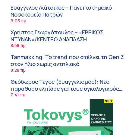
Ευάγγελος Λιάτσικος – Πανεπιστημιακό
Νοσοκομείο Πατρών
9:03 πμ
Χρήστος Γεωργόπουλος – «ΕΡΡΙΚΟΣ
ΝΤΥΝΑΝ»/ΚΕΝΤΡΟ ΑΝΑΠΛΑΣΗ
8:58 πμ
Tanmaxxing: To trend που στέλνει τη Gen Z
στον ήλιο χωρίς αντηλιακό
8:28 πμ
Θεόδωρος Τέγος (Ευαγγελισμός): Νέο
παράθυρο ελπίδας για τους ογκολογικούς
ασθενείς μέσω κλινικών δοκιμών
7:41 πμ
Ασφάλεια στο νερό: 8 χρήσιμες οδηγίες
από τον Ελληνικό Ερυθρό Σταυρό
7:03 πμ
Μαρίνα Ραυτοπούλου (ΙΑΤΡΙΚΟ ΚΕΝΤΡΟ):