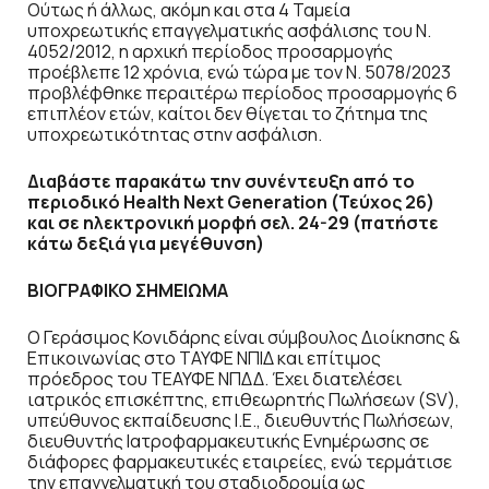
Ούτως ή άλλως, ακόμη και στα 4 Ταμεία
υποχρεωτικής επαγγελματικής ασφάλισης του Ν.
4052/2012, η αρχική περίοδος προσαρμογής
προέβλεπε 12 χρόνια, ενώ τώρα με τον Ν. 5078/2023
προβλέφθηκε περαιτέρω περίοδος προσαρμογής 6
επιπλέον ετών, καίτοι δεν θίγεται το ζήτημα της
υποχρεωτικότητας στην ασφάλιση.
Διαβάστε παρακάτω την συνέντευξη από το
περιοδικό Health Next Generation (Τεύχος 26)
και σε ηλεκτρονική μορφή σελ. 24-29 (πατήστε
κάτω δεξιά για μεγέθυνση)
ΒΙΟΓΡΑΦΙΚΟ ΣΗΜΕΙΩΜΑ
Ο Γεράσιμος Κονιδάρης είναι σύμβουλος Διοίκησης &
Επικοινωνίας στο ΤΑΥΦΕ ΝΠΙΔ και επίτιμος
πρόεδρος του ΤΕΑΥΦΕ ΝΠΔΔ. Έχει διατελέσει
ιατρικός επισκέπτης, επιθεωρητής Πωλήσεων (SV),
υπεύθυνος εκπαίδευσης Ι.Ε., διευθυντής Πωλήσεων,
διευθυντής Ιατροφαρμακευτικής Ενημέρωσης σε
διάφορες φαρμακευτικές εταιρείες, ενώ τερμάτισε
την επαγγελματική του σταδιοδρομία ως