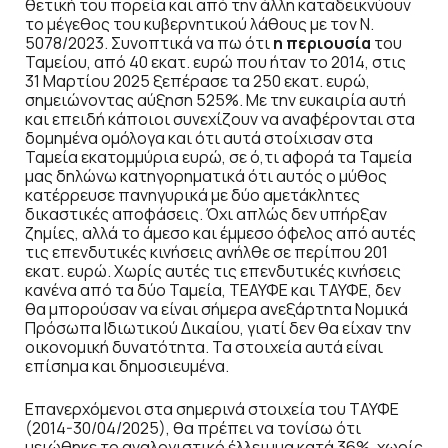
θετική του πορεία και από την άλλη καταδεικνύουν
το μέγεθος του κυβερνητικού λάθους με τον Ν.
5078/2023. Συνοπτικά να πω ότι
η περιουσία
του
Ταμείου, από 40 εκατ. ευρώ που ήταν το 2014, στις
31 Μαρτίου 2025 ξεπέρασε τα 250 εκατ. ευρώ,
σημειώνοντας αύξηση 525%. Με την ευκαιρία αυτή
και επειδή κάποιοι συνεχίζουν να αναφέρονται στα
δομημένα ομόλογα και ότι αυτά στοίχισαν στα
Ταμεία εκατομμύρια ευρώ, σε ό,τι αφορά τα Ταμεία
μας δηλώνω κατηγορηματικά ότι αυτός ο μύθος
κατέρρευσε πανηγυρικά με δύο αμετάκλητες
δικαστικές αποφάσεις. Όχι απλώς δεν υπήρξαν
ζημίες, αλλά το άμεσο και έμμεσο όφελος από αυτές
τις επενδυτικές κινήσεις ανήλθε σε περίπου 201
εκατ. ευρώ. Χωρίς αυτές τις επενδυτικές κινήσεις
κανένα από τα δύο Ταμεία, ΤΕΑΥΦΕ και ΤΑΥΦΕ, δεν
θα μπορούσαν να είναι σήμερα ανεξάρτητα Νομικά
Πρόσωπα Ιδιωτικού Δικαίου, γιατί δεν θα είχαν την
οικονομική δυνατότητα. Τα στοιχεία αυτά είναι
επίσημα και δημοσιευμένα.
Επανερχόμενοι στα σημερινά στοιχεία του ΤΑΥΦΕ
(2014-30/04/2025), θα πρέπει να τονίσω ότι
μειώθηκε το αναλογιστικό έλλειμμα κατά 36%, χωρίς