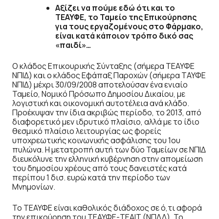
Αξίζει να πούμε εδώ ότι και το
ΤΕΑΥΦΕ, το Ταμείο της Επικούρησης
για τους εργαζομένους στο Φάρμακο,
είναι κατά κάποιον τρόπο δικό σας
«παιδί»…
Ο κλάδος Επικουρικής Σύνταξης (σήμερα ΤΕΑΥΦΕ
ΝΠΙΔ) και ο κλάδος Εφάπαξ Παροχών (σήμερα ΤΑΥΦΕ
ΝΠΙΔ) μέχρι 30/09/2008 αποτελούσαν ένα ενιαίο
Ταμείο, Νομικό Πρόσωπο Δημοσίου Δικαίου, με
λογιστική και οικονομική αυτοτέλεια ανά κλάδο.
Προέκυψαν την ίδια ακριβώς περίοδο, το 2013, από
διαφορετικό μεν ιδρυτικό πλαίσιο, αλλά με το ίδιο
θεσμικό πλαίσιο λειτουργίας ως φορείς
υποχρεωτικής κοινωνικής ασφάλισης του 1ου
πυλώνα. Η μετατροπή αυτή των δύο Ταμείων σε ΝΠΙΔ
διευκόλυνε την ελληνική κυβέρνηση στην απομείωση
του δημοσίου χρέους από τους δανειστές κατά
περίπου 1 δισ. ευρώ κατά την περίοδο των
Μνημονίων.
Το ΤΕΑΥΦΕ είναι καθολικός διάδοχος σε ό,τι αφορά
την επικούρηση του ΤΕΑΥΦΕ-ΤΕΑΙΤ (ΝΠΔΔ). Το