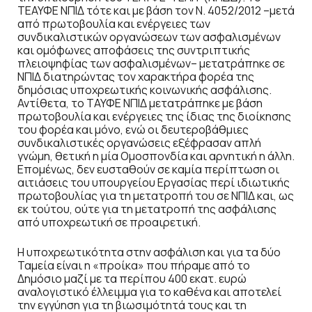
ΤΕΑΥΦΕ ΝΠΙΔ τότε και με βάση τον Ν. 4052/2012 –μετά
από πρωτοβουλία και ενέργειες των
συνδικαλιστικών οργανώσεων των ασφαλισμένων
και ομόφωνες αποφάσεις της συντριπτικής
πλειοψηφίας των ασφαλισμένων– μετατράπηκε σε
ΝΠΙΔ διατηρώντας τον χαρακτήρα φορέα της
δημόσιας υποχρεωτικής κοινωνικής ασφάλισης.
Αντίθετα, το ΤΑΥΦΕ ΝΠΙΔ μετατράπηκε με βάση
πρωτοβουλία και ενέργειες της ίδιας της διοίκησης
του φορέα και μόνο, ενώ οι δευτεροβάθμιες
συνδικαλιστικές οργανώσεις εξέφρασαν απλή
γνώμη, θετική η μία Ομοσπονδία και αρνητική η άλλη.
Επομένως, δεν ευσταθούν σε καμία περίπτωση οι
αιτιάσεις του υπουργείου Εργασίας περί ιδιωτικής
πρωτοβουλίας για τη μετατροπή του σε ΝΠΙΔ και, ως
εκ τούτου, ούτε για τη μετατροπή της ασφάλισης
από υποχρεωτική σε προαιρετική.
Η υποχρεωτικότητα στην ασφάλιση και για τα δύο
Ταμεία είναι η «προίκα» που πήραμε από το
Δημόσιο μαζί με τα περίπου 400 εκατ. ευρώ
αναλογιστικό έλλειμμα για το καθένα και αποτελεί
την εγγύηση για τη βιωσιμότητά τους και τη