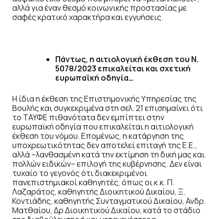
αλλά για έναν θεσμό κοινωνικής προστασίας με
σαφές κρατικό χαρακτήρα και εγγυήσεις.
Πάντως, η αιτιολογική έκθεση του Ν.
5078/2023 επικαλείται και σχετική
ευρωπαϊκή οδηγία…
Η ίδια η έκθεση της Επιστημονικής Υπηρεσίας της
Βουλής και συγκεκριμένα στη σελ. 21 επισημαίνει ότι
το ΤΑΥΦΕ πιθανότατα δεν εμπίπτει στην
ευρωπαϊκή οδηγία που επικαλείται η αιτιολογική
έκθεση του νόμου. Επομένως, η κατάργηση της
υποχρεωτικότητας δεν αποτελεί επιταγή της Ε.Ε.,
αλλά –λανθασμένη κατά την εκτίμηση τη δική μας και
πολλών ειδικών– επιλογή της κυβέρνησης. Δεν είναι
τυχαίο το γεγονός ότι διακεκριμένοι
πανεπιστημιακοί καθηγητές, όπως οι κ.κ. Π.
Λαζαράτος, καθηγητής Διοικητικού Δικαίου, Ξ.
Κοντιάδης, καθηγητής Συνταγματικού Δικαίου, Ανδρ.
Ματθαίου, Δρ Διοικητικού Δικαίου, κατά το στάδιο