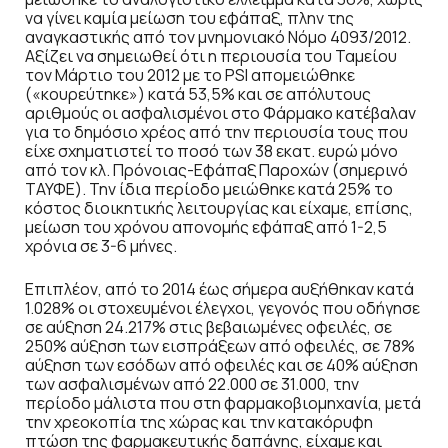
να γίνει καμία μείωση του εφάπαξ, πλην της
αναγκαστικής από τον μνημονιακό Νόμο 4093/2012.
Αξίζει να σημειωθεί ότι η περιουσία του Ταμείου
τον Μάρτιο του 2012 με το PSI απομειώθηκε
(«κουρεύτηκε») κατά 53,5% και σε απόλυτους
αριθμούς οι ασφαλισμένοι στο Φάρμακο κατέβαλαν
για το δημόσιο χρέος από την περιουσία τους που
είχε σχηματιστεί το ποσό των 38 εκατ. ευρώ μόνο
από τον κλ. Πρόνοιας-Εφάπαξ Παροχών (σημερινό
ΤΑΥΦΕ). Την ίδια περίοδο μειώθηκε κατά 25% το
κόστος διοικητικής λειτουργίας και είχαμε, επίσης,
μείωση του χρόνου απονομής εφάπαξ από 1-2,5
χρόνια σε 3-6 μήνες.
Επιπλέον, από το 2014 έως σήμερα αυξήθηκαν κατά
1.028% οι στοχευμένοι έλεγχοι, γεγονός που οδήγησε
σε αύξηση 24.217% στις βεβαιωμένες οφειλές, σε
250% αύξηση των εισπράξεων από οφειλές, σε 78%
αύξηση των εσόδων από οφειλές και σε 40% αύξηση
των ασφαλισμένων από 22.000 σε 31.000, την
περίοδο μάλιστα που στη φαρμακοβιομηχανία, μετά
την χρεοκοπία της χώρας και την κατακόρυφη
πτώση της φαρμακευτικής δαπάνης, είχαμε και