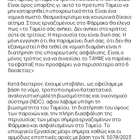
Είναι όρος ύπαρξης γι’ αυτό το πρότυπο Ταμείο να
μην καταργηθεί η υποχρεωτικότητα. Είναι ένα
νομικά σωστό, θεσμικά κρίσιμο και κοινωνικά δίκαιο
αίτημα. Στους εργαζομένους στο Φάρμακο θα έλεγα
πως «το Ταμείο σάς ανήκει. Δεν ανήκει στο κράτος
ούτε σε τρίτους. Η περιουσία του είναι δική σας. Η
μόνη εγγύηση ότι θα παραμείνει δική σας, ότι δεν θα
εξανεμιστεί ή θα τεθεί σε νομική διαμάχη είναι η
διατήρηση της υποχρεωτικής ασφάλισης. Είναι ο
μόνος τρόπος για να συνεχίσει το ΤΑΥΦΕ να παρέχει
τα εφάπαξ που προσφέρει για περισσότερο από 6
δεκαετίες».
Κατά δεύτερον, έχουμε υποβάλει, ως οφείλαμε με
βάση το νόμο, τροποποιημένο Καταστατικό,
αναλογιστική μελέτη βιωσιμότητας και οικονομικό
σύστημα (NDC), αφού λάβαμε υπόψη τη
βιωσιμότητα του Ταμείου, τη διατήρηση του ύψους
των παροχών και την πλήρη διασφάλιση της
περιουσίας των μέχρι σήμερα εργαζομένων στο
Φάρμακο και ασφαλισμένων στο Ταμείο. Το
υπουργείο Εργασίας μέχρι σήμερα, καθώς και οι
αρμόδιες εποπτικές αρχές με βάση τον Ν. 5078/2023