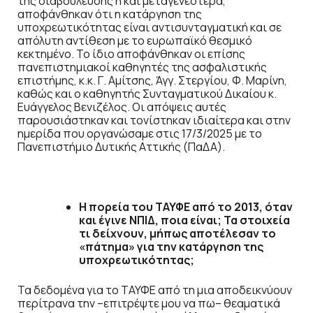
της διαβούλευσης ή και μεταγενέστερα,
αποφάνθηκαν ότι η κατάργηση της
υποχρεωτικότητας είναι αντισυνταγματική και σε
απόλυτη αντίθεση με το ευρωπαϊκό θεσμικό
κεκτημένο. Το ίδιο αποφάνθηκαν οι επίσης
πανεπιστημιακοί καθηγητές της ασφαλιστικής
επιστήμης, κ.κ. Γ. Αμίτσης, Άγγ. Στεργίου, Φ. Μαρίνη,
καθώς και ο καθηγητής Συνταγματικού Δικαίου κ.
Ευάγγελος Βενιζέλος. Οι απόψεις αυτές
παρουσιάστηκαν και τονίστηκαν ιδιαίτερα και στην
ημερίδα που οργανώσαμε στις 17/3/2025 με το
Πανεπιστήμιο Δυτικής Αττικής (ΠαΔΑ).
Η πορεία του ΤΑΥΦΕ από το 2013, όταν
και έγινε ΝΠΙΔ, ποια είναι; Τα στοιχεία
τι δείχνουν, μήπως αποτέλεσαν το
«πάτημα» για την κατάργηση της
υποχρεωτικότητας;
Τα δεδομένα για το ΤΑΥΦΕ από τη μια αποδεικνύουν
περίτρανα την –επιτρέψτε μου να πω– θεαματικά