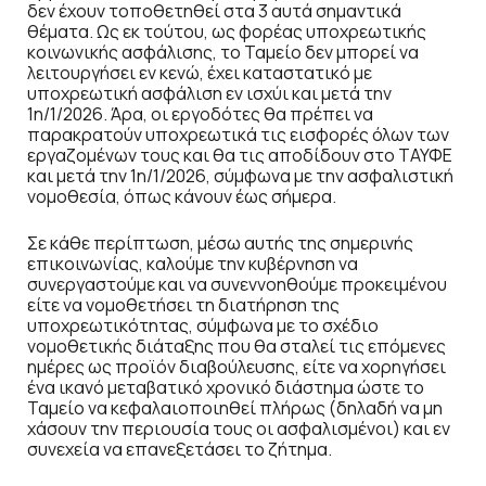
δεν έχουν τοποθετηθεί στα 3 αυτά σημαντικά
θέματα. Ως εκ τούτου, ως φορέας υποχρεωτικής
κοινωνικής ασφάλισης, το Ταμείο δεν μπορεί να
λειτουργήσει εν κενώ, έχει καταστατικό με
υποχρεωτική ασφάλιση εν ισχύι και μετά την
1η/1/2026. Άρα, οι εργοδότες θα πρέπει να
παρακρατούν υποχρεωτικά τις εισφορές όλων των
εργαζομένων τους και θα τις αποδίδουν στο ΤΑΥΦΕ
και μετά την 1η/1/2026, σύμφωνα με την ασφαλιστική
νομοθεσία, όπως κάνουν έως σήμερα.
Σε κάθε περίπτωση, μέσω αυτής της σημερινής
επικοινωνίας, καλούμε την κυβέρνηση να
συνεργαστούμε και να συνεννοηθούμε προκειμένου
είτε να νομοθετήσει τη διατήρηση της
υποχρεωτικότητας, σύμφωνα με το σχέδιο
νομοθετικής διάταξης που θα σταλεί τις επόμενες
ημέρες ως προϊόν διαβούλευσης, είτε να χορηγήσει
ένα ικανό μεταβατικό χρονικό διάστημα ώστε το
Ταμείο να κεφαλαιοποιηθεί πλήρως (δηλαδή να μη
χάσουν την περιουσία τους οι ασφαλισμένοι) και εν
συνεχεία να επανεξετάσει το ζήτημα.