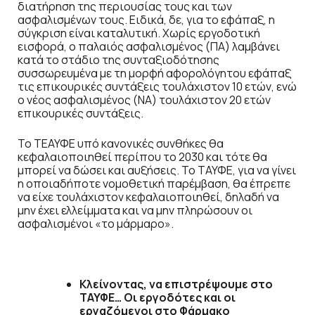
διατήρηση της περιουσίας τους και των
ασφαλισμένων τους. Ειδικά, δε, για το εφάπαξ, η
σύγκριση είναι καταλυτική. Χωρίς εργοδοτική
εισφορά, ο παλαιός ασφαλισμένος (ΠΑ) λαμβάνει
κατά το στάδιο της συνταξιοδότησης
συσσωρευμένα με τη μορφή αφορολόγητου εφάπαξ
τις επικουρικές συντάξεις τουλάχιστον 10 ετών, ενώ
ο νέος ασφαλισμένος (ΝΑ) τουλάχιστον 20 ετών
επικουρικές συντάξεις.
Το ΤΕΑΥΦΕ υπό κανονικές συνθήκες θα
κεφαλαιοποιηθεί περίπου το 2030 και τότε θα
μπορεί να δώσει και αυξήσεις. Το ΤΑΥΦΕ, για να γίνει
η οποιαδήποτε νομοθετική παρέμβαση, θα έπρεπε
να είχε τουλάχιστον κεφαλαιοποιηθεί, δηλαδή να
μην έχει ελλείμματα και να μην πληρώσουν οι
ασφαλισμένοι «το μάρμαρο».
Κλείνοντας, να επιστρέψουμε στο
ΤΑΥΦΕ… Οι εργοδότες και οι
εργαζόμενοι στο Φάρμακο