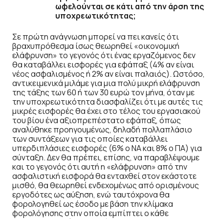
ωφελούνται σε κάτι από την άρση της
υποχρεωτικότητας;
Σε πρώτη ανάγνωση μπορεί να πει κανείς ότι
βραχυπρόθεσμα ίσως θεωρηθεί «οικονομική
ελάφρυνση» το γεγονός ότι ένας εργαζόμενος δεν
θα καταβάλλει εισφορές για εφάπαξ (4% αν είναι
νέος ασφαλισμένος ή 2% αν είναι παλαιός). Ωστόσο,
αντικειμενικά μιλάμε για μια πολύ μικρή ελάφρυνση
της τάξης των 60 ή των 30 ευρώ τον μήνα, όταν με
την υποχρεωτικότητα διασφαλίζει ότι με αυτές τις
μικρές εισφορές θα έχει στο τέλος του εργασιακού
του βίου ένα αξιοπρεπέστατο εφάπαξ, όπως
αναλύθηκε προηγουμένως, δηλαδή πολλαπλάσιο
των συντάξεων για τις οποίες καταβάλλει
υπερδιπλάσιες εισφορές (6% ο ΝΑ και 8% ο ΠΑ) για
σύνταξη. Δεν θα πρέπει, επίσης, να παραβλέψουμε
και το γεγονός ότι αυτή η «ελάφρυνση» από την
ασφαλιστική εισφορά θα ενταχθεί στον εκάστοτε
μισθό, θα θεωρηθεί ενδεχομένως από ορισμένους
εργοδότες ως αύξηση, ενώ ταυτόχρονα θα
φορολογηθεί ως έσοδο με βάση την κλίμακα
φορολόγησης στην οποία εμπίπτει ο κάθε