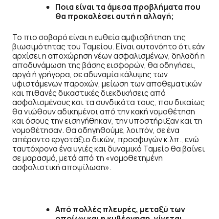
Ποια είναι τα άμεσα προβλήματα που
θα προκαλέσει αυτή η αλλαγή;
Το πιο σοβαρό είναι η ευθεία αμφισβήτηση της
βιωσιμότητας του Ταμείου. Είναι αυτονόητο ότι εάν
αρχίσει η αποχώρηση νέων ασφαλισμένων, δηλαδή η
αποδυνάμωση της βάσης εισφορών, θα οδηγήσει,
αργά ή γρήγορα, σε αδυναμία κάλυψης των
υφιστάμενων παροχών, μείωση των αποθεματικών
και πιθανές δικαστικές διεκδικήσεις από
ασφαλισμένους και τα συνδικάτα τους, που δικαίως
θα νιώθουν αδικημένοι από την κακή νομοθέτηση
και όσους την εισηγήθηκαν, την υποστήριξαν και τη
νομοθέτησαν. Θα οδηγηθούμε, λοιπόν, σε ένα
απέραντο εργοτάξιο δικών, προσφυγών κ.λπ., ενώ
ταυτόχρονα ένα υγιές και δυναμικό Ταμείο θα βαίνει
σε μαρασμό, μετά από τη «νομοθετημένη
ασφαλιστική αποψίλωση».
Από πολλές πλευρές, μεταξύ των
οποίων και η κυβέρνηση, γίνεται