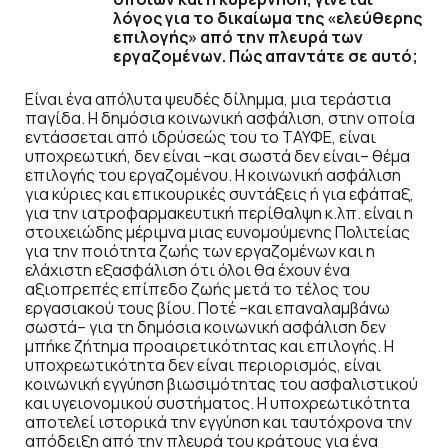
λόγος για το δικαίωμα της «ελεύθερης
επιλογής» από την πλευρά των
εργαζομένων. Πώς απαντάτε σε αυτό;
Είναι ένα απόλυτα ψευδές δίλημμα, μια τεράστια
παγίδα. Η δημόσια κοινωνική ασφάλιση, στην οποία
εντάσσεται από ιδρύσεώς του το ΤΑΥΦΕ, είναι
υποχρεωτική, δεν είναι –και σωστά δεν είναι– θέμα
επιλογής του εργαζομένου. Η κοινωνική ασφάλιση
για κύριες και επικουρικές συντάξεις ή για εφάπαξ,
για την ιατροφαρμακευτική περίθαλψη κ.λπ. είναι η
στοιχειώδης μέριμνα μιας ευνομούμενης Πολιτείας
για την ποιότητα ζωής των εργαζομένων και η
ελάχιστη εξασφάλιση ότι όλοι θα έχουν ένα
αξιοπρεπές επίπεδο ζωής μετά το τέλος του
εργασιακού τους βίου. Ποτέ –και επαναλαμβάνω
σωστά– για τη δημόσια κοινωνική ασφάλιση δεν
μπήκε ζήτημα προαιρετικότητας και επιλογής. Η
υποχρεωτικότητα δεν είναι περιορισμός, είναι
κοινωνική εγγύηση βιωσιμότητας του ασφαλιστικού
και υγειονομικού συστήματος. Η υποχρεωτικότητα
αποτελεί ιστορικά την εγγύηση και ταυτόχρονα την
απόδειξη από την πλευρά του κράτους για ένα