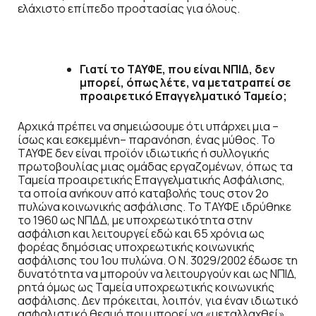
ελάχιστο επίπεδο προστασίας για όλους.
Γιατί το ΤΑΥΦΕ, που είναι ΝΠΙΔ, δεν
μπορεί, όπως λέτε, να μετατραπεί σε
προαιρετικό Επαγγελματικό Ταμείο;
Αρχικά πρέπει να σημειώσουμε ότι υπάρχει μια –
ίσως και εσκεμμένη– παρανόηση, ένας μύθος. Το
ΤΑΥΦΕ δεν είναι προϊόν ιδιωτικής ή συλλογικής
πρωτοβουλίας μιας ομάδας εργαζομένων, όπως τα
Ταμεία προαιρετικής Επαγγελματικής Ασφάλισης,
τα οποία ανήκουν από καταβολής τους στον 2ο
πυλώνα κοινωνικής ασφάλισης. Το ΤΑΥΦΕ ιδρύθηκε
το 1960 ως ΝΠΔΔ, με υποχρεωτικότητα στην
ασφάλιση και λειτουργεί εδώ και 65 χρόνια ως
φορέας δημόσιας υποχρεωτικής κοινωνικής
ασφάλισης του 1ου πυλώνα. Ο Ν. 3029/2002 έδωσε τη
δυνατότητα να μπορούν να λειτουργούν και ως ΝΠΙΔ,
ρητά όμως ως Ταμεία υποχρεωτικής κοινωνικής
ασφάλισης. Δεν πρόκειται, λοιπόν, για έναν ιδιωτικό
ασφαλιστικό θεσμό που μπορεί να «μεταλλαχθεί»,