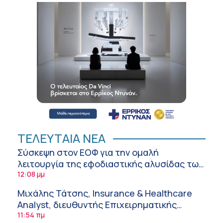
ΤΕΛΕΥΤΑΙΑ ΝΕΑ
Σύσκεψη στον ΕΟΦ για την ομαλή
λειτουργία της εφοδιαστικής αλυσίδας των
φαρμάκων στη διάρκεια του καλοκαιριού
12:08 μμ
Μιχάλης Τάτσης, Insurance & Healthcare
Analyst, διευθυντής Επιχειρηματικής
Ανάπτυξης Ομίλου HHG
11:54 πμ