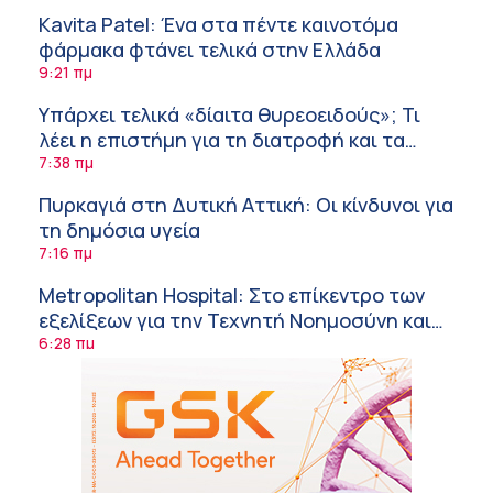
Kavita Patel: Ένα στα πέντε καινοτόμα
φάρμακα φτάνει τελικά στην Ελλάδα
9:21 πμ
Υπάρχει τελικά «δίαιτα θυρεοειδούς»; Τι
λέει η επιστήμη για τη διατροφή και τα
συμπληρώματα
7:38 πμ
Πυρκαγιά στη Δυτική Αττική: Οι κίνδυνοι για
τη δημόσια υγεία
7:16 πμ
Metropolitan Hospital: Στο επίκεντρο των
εξελίξεων για την Τεχνητή Νοημοσύνη και
την Ογκολογία
6:28 πμ
Παύλος Γιαννακόπουλος – ΒΙΑΝΕΞ
5:27 πμ
Στέλιος Λιανός – INTERAMERICAN / Αθηναϊκή
Γενική Κλινική