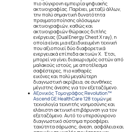
πιο σύγχρονη εμπειρία ψηφιακής
ακτινογραφίας. Παρέχει, μεταξύ άλλων,
την πολύ σημαντική δυνατότητα
πραγματοποίησης ολόσωμων
ακτινογραφιών, καθώς και
ακτινογραφιών θώρακος διπλής
ενέργειας (Dual Energy Chest X ray), η
οποία είναι μια εξειδικευμένη τεχνική
που αξιοποιεί δύο διαφορετικά
ενεργειακά επίπεδα ακτινών Χ. Έτσι,
μπορεί να γίνει διαχωρισμός οστών από
μαλακούς ιστούς, με αποτέλεσμα
σαφέστερες, πιο καθαρές
εικόνες και πολύ μεγαλύτερη
διαγνωστική ακρίβεια, σε συνθήκες
μέγιστης άνεσης για τον εξεταζόμενο.
Αξονικός Τομογράφος Revolution™
Ascend GE HealthCare 128 τομών
με
τεχνολογία τεχνητής νοημοσύνης και
ελάχιστη ακτινική επιβάρυνση για τον
εξεταζόμενο. Αυτό το υπερσύγχρονο
διαγνωστικό σύστημα προσφέρει
ταχύτητα σάρωσης, άνεση, ασφάλεια και