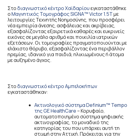
Στο
διαγνωστικό κέντρο Χαϊδαρίου
εγκαταστάθηκε
o
Μαγνητικός Τομογράφος SIGNA™ Victor 1.5T
με
λειτουργίες Τεχνητής Νοημοσύνης, που προσφέρει
νέα εμπειρία άνεσης, ασφάλειας και ακρίβειας,
εξασφαλίζοντας εξαιρετικά καθαρές και ευκρινείς
εικόνες σε μεγάλο αριθμό και ποικιλία ιατρικών
εξετάσεων. Οι τομογραφίες πραγματοποιούνται με
ελάχιστο θόρυβο, εξασφαλίζοντας ένα περιβάλλον
ηρεμίας, ιδανικό για παιδιά, ηλικιωμένους ή άτομα
με αυξημένο άγχος.
Στο
διαγνωστικό κέντρο Αμπελοκήπων
εγκαταστάθηκαν:
Aκτινολογικό σύστημα Definium™ Tempo
της GE HealthCare
– Κορυφαίο,
αυτοματοποιημένο σύστημα ψηφιακής
ακτινογραφίας, το μοναδικό της
κατηγορίας του που υπάρχει αυτή τη
στιγμή στην Αττική. Πρόκειται για την