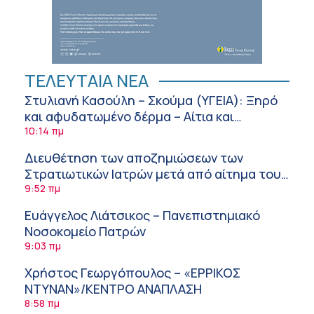
ΤΕΛΕΥΤΑΙΑ ΝΕΑ
Στυλιανή Κασούλη – Σκούμα (ΥΓΕΙΑ): Ξηρό
και αφυδατωμένο δέρμα – Αίτια και
αντιμετώπιση
10:14 πμ
Διευθέτηση των αποζημιώσεων των
Στρατιωτικών Ιατρών μετά από αίτημα του
ΙΣΑ
9:52 πμ
Ευάγγελος Λιάτσικος – Πανεπιστημιακό
Νοσοκομείο Πατρών
9:03 πμ
Χρήστος Γεωργόπουλος – «ΕΡΡΙΚΟΣ
ΝΤΥΝΑΝ»/ΚΕΝΤΡΟ ΑΝΑΠΛΑΣΗ
8:58 πμ