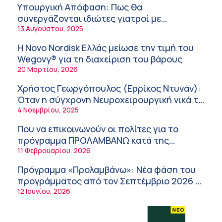
καταπόνηση στους ηλικιωμένους
Υπουργική Απόφαση: Πως θα
εργαζόμενους
6:11 πμ
συνεργάζονται ιδιώτες γιατροί με
νοσοκομεία του δημοσίου συστήματος
13 Αυγούστου, 2025
Σύσκεψη στον ΕΟΦ για την ομαλή
υγείας
λειτουργία της εφοδιαστικής αλυσίδας των
Η Novo Nordisk Ελλάς μείωσε την τιμή του
φαρμάκων στη διάρκεια του καλοκαιριού
12:08 μμ
Wegovy® για τη διαχείριση του βάρους
20 Μαρτίου, 2026
Μιχάλης Τάτσης, Insurance & Healthcare
Analyst, διευθυντής Επιχειρηματικής
Χρήστος Γεωργόπουλος (Ερρίκος Ντυνάν):
Ανάπτυξης Ομίλου HHG
11:54 πμ
Όταν η σύγχρονη Νευροχειρουργική νικά το
φόβο!
4 Νοεμβρίου, 2025
Kavita Patel: Ένα στα πέντε καινοτόμα
φάρμακα φτάνει τελικά στην Ελλάδα
Που να επικοινωνούν οι πολίτες για το
9:21 πμ
πρόγραμμα ΠΡΟΛΑΜΒΑΝΩ κατά της
παχυσαρκίας
11 Φεβρουαρίου, 2026
Υπάρχει τελικά «δίαιτα θυρεοειδούς»; Τι
λέει η επιστήμη για τη διατροφή και τα
Πρόγραμμα «Προλαμβάνω»: Νέα φάση του
συμπληρώματα
7:38 πμ
προγράμματος από τον Σεπτέμβριο 2026 –
Δωρεάν προληπτικές εξετάσεις έως το
12 Ιουνίου, 2026
Πυρκαγιά στη Δυτική Αττική: Οι κίνδυνοι για
2030
τη δημόσια υγεία
7:16 πμ