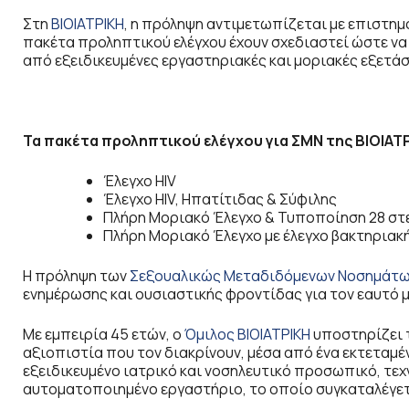
Στη
ΒΙΟΙΑΤΡΙΚΗ
, η πρόληψη αντιμετωπίζεται με επιστημ
πακέτα προληπτικού ελέγχου έχουν σχεδιαστεί ώστε να
από εξειδικευμένες εργαστηριακές και μοριακές εξετάσ
Τα πακέτα προληπτικού ελέγχου για ΣΜΝ της ΒΙΟΙΑΤ
Έλεγχο HIV
Έλεγχο HIV, Ηπατίτιδας & Σύφιλης
Πλήρη Μοριακό Έλεγχο & Τυποποίηση 28 στε
Πλήρη Μοριακό Έλεγχο με έλεγχο βακτηριακ
Η πρόληψη των
Σεξουαλικώς Μεταδιδόμενων Νοσημάτ
ενημέρωσης και ουσιαστικής φροντίδας για τον εαυτό 
Με εμπειρία 45 ετών, ο
Όμιλος ΒΙΟΙΑΤΡΙΚΗ
υποστηρίζει τ
αξιοπιστία που τον διακρίνουν, μέσα από ένα εκτεταμέν
εξειδικευμένο ιατρικό και νοσηλευτικό προσωπικό, τεχ
αυτοματοποιημένο εργαστήριο, το οποίο συγκαταλέγετ