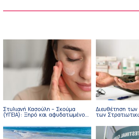
Στυλιανή Κασούλη – Σκούμα
Διευθέτηση των
(ΥΓΕΙΑ): Ξηρό και αφυδατωμένο
των Στρατιωτικ
δέρμα – Αίτια και αντιμετώπιση
από αίτημα του 