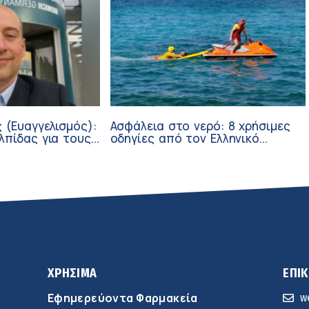
 (Ευαγγελισμός):
Ασφάλεια στο νερό: 8 χρήσιμες
λπίδας για τους
οδηγίες από τον Ελληνικό
σθενείς μέσω
Ερυθρό Σταυρό
ν
ΧΡΗΣΙΜΑ
ΕΠΙ
Εφημερεύοντα Φαρμακεία
w