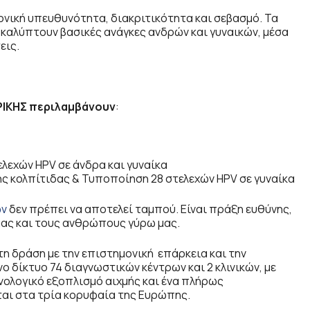
ονική υπευθυνότητα, διακριτικότητα και σεβασμό. Τα
 καλύπτουν βασικές ανάγκες ανδρών και γυναικών, μέσα
εις.
ΡΙΚΗΣ περιλαμβάνουν
:
λεχών HPV σε άνδρα και γυναίκα
ής κολπίτιδας & Τυποποίηση 28 στελεχών HPV σε γυναίκα
ων
δεν πρέπει να αποτελεί ταμπού. Είναι πράξη ευθύνης,
μας και τους ανθρώπους γύρω μας.
η δράση με την επιστημονική επάρκεια και την
ο δίκτυο 74 διαγνωστικών κέντρων και 2 κλινικών, με
νολογικό εξοπλισμό αιχμής και ένα πλήρως
αι στα τρία κορυφαία της Ευρώπης.