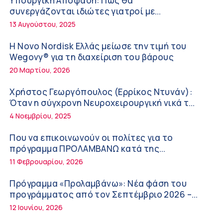
Υπουργική Απόφαση: Πως θα
Διακοπές με ασφάλεια
6:20 πμ
συνεργάζονται ιδιώτες γιατροί με
νοσοκομεία του δημοσίου συστήματος
13 Αυγούστου, 2025
Ειρήνη Ζίγκιρη (Ερρίκος Ντυνάν): H θερμική
υγείας
καταπόνηση στους ηλικιωμένους
Η Novo Nordisk Ελλάς μείωσε την τιμή του
εργαζόμενους
6:11 πμ
Wegovy® για τη διαχείριση του βάρους
20 Μαρτίου, 2026
Σύσκεψη στον ΕΟΦ για την ομαλή λειτουργία
της εφοδιαστικής αλυσίδας των φαρμάκων
Χρήστος Γεωργόπουλος (Ερρίκος Ντυνάν):
στη διάρκεια του καλοκαιριού
12:08 μμ
Όταν η σύγχρονη Νευροχειρουργική νικά το
φόβο!
4 Νοεμβρίου, 2025
Μιχάλης Τάτσης, Insurance & Healthcare
Analyst, διευθυντής Επιχειρηματικής
Που να επικοινωνούν οι πολίτες για το
Ανάπτυξης Ομίλου HHG
11:54 πμ
πρόγραμμα ΠΡΟΛΑΜΒΑΝΩ κατά της
παχυσαρκίας
11 Φεβρουαρίου, 2026
Kavita Patel: Ένα στα πέντε καινοτόμα
φάρμακα φτάνει τελικά στην Ελλάδα
Πρόγραμμα «Προλαμβάνω»: Νέα φάση του
9:21 πμ
προγράμματος από τον Σεπτέμβριο 2026 –
Δωρεάν προληπτικές εξετάσεις έως το 2030
12 Ιουνίου, 2026
Υπάρχει τελικά «δίαιτα θυρεοειδούς»; Τι