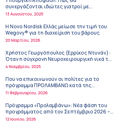
Υπουργική Απόφαση: Πως θα
ΚΥ Σοφάδων
συνεργάζονται ιδιώτες γιατροί με
Πόσο μας επηρεάζει ο ύπνος με ανεμιστήρα
νοσοκομεία του δημοσίου συστήματος
13 Αυγούστου, 2025
ή air-condition το καλοκαίρι
υγείας
11:34 πμ
Η Novo Nordisk Ελλάς μείωσε την τιμή του
Wegovy® για τη διαχείριση του βάρους
Randy Schekman, Νομπελίστας Ιατρικής:
20 Μαρτίου, 2026
«Σε πέντε χρόνια μπορεί να έχουμε
θεραπεία που αναστέλλει την εξέλιξη του
9:24 πμ
Χρήστος Γεωργόπουλος (Ερρίκος Ντυνάν):
Πάρκινσον»
Όταν η σύγχρονη Νευροχειρουργική νικά το
Αντώνης Βουκλαρής – «ΕΡΡΙΚΟΣ ΝΤΥΝΑΝ»
φόβο!
4 Νοεμβρίου, 2025
9:18 πμ
Που να επικοινωνούν οι πολίτες για το
Πώς να προλάβετε και να αντιμετωπίσετε
πρόγραμμα ΠΡΟΛΑΜΒΑΝΩ κατά της
τη διάρροια των ταξιδιωτών
παχυσαρκίας
11 Φεβρουαρίου, 2026
8:30 πμ
Πρόγραμμα «Προλαμβάνω»: Νέα φάση του
Ευμενής Καραφυλλίδης (Metropolitan
προγράμματος από τον Σεπτέμβριο 2026 –
General): Γιατί η διατροφή πρέπει να
Δωρεάν προληπτικές εξετάσεις έως το 2030
12 Ιουνίου, 2026
καθοδηγείται από κλινικό διαιτολόγο;
7:37 πμ