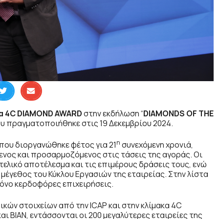
α
4C DIAMOND AWARD
στην εκδήλωση “
DIAMONDS OF THE
υ πραγματοποιήθηκε στις 19 Δεκεμβρίου 2024.
η
που διοργανώθηκε φέτος για 21
συνεχόμενη χρονιά,
ενος και προσαρμοζόμενος στις τάσεις της αγοράς. Οι
ελικό αποτέλεσμα και τις επιμέρους δράσεις τους, ενώ
μέγεθος του Κύκλου Εργασιών της εταιρείας. Στην λίστα
όνο κερδοφόρες επιχειρήσεις.
κών στοιχείων από την ICAP και στην κλίμακα 4C
ι ΒΙΑΝ, εντάσσονται οι 200 μεγαλύτερες εταιρείες της