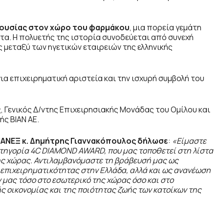
αρουσίας στον χώρο του φαρμάκου
, μια πορεία γεμάτη
ητα. Η πολυετής της ιστορία συνοδεύεται από συνεχή
 μεταξύ των ηγετικών εταιρειών της ελληνικής
ια επιχειρηματική αριστεία και την ισχυρή συμβολή του
 Γενικός Δ/ντης Επιχειρησιακής Μονάδας του Ομίλου και
ς ΒΙΑΝ ΑΕ.
ΙΑΝΕΞ κ. Δημήτρης Γιαννακόπουλος δήλωσε
:
«Είμαστε
κατηγορία 4C DIAMOND AWARD, που μας τοποθετεί στη λίστα
της χώρας. Αντιλαμβανόμαστε τη βράβευσή μας ως
επιχειρηματικότητας στην Ελλάδα, αλλά και ως ανανέωση
 μας τόσο στο εσωτερικό της χώρας όσο και στο
ς οικονομίας και της ποιότητας ζωής των κατοίκων της