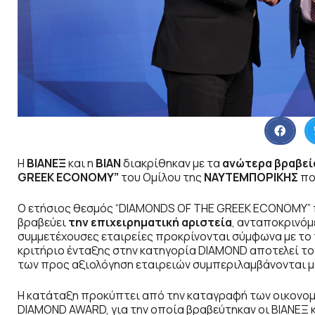
H
ΒΙΑΝΕΞ
και η
ΒΙΑΝ
διακρίθηκαν με τα
ανώτερα βραβεί
GREEK ECONOMY”
του Ομίλου της
ΝΑΥΤΕΜΠΟΡΙΚΗΣ
πο
Ο ετήσιος θεσμός “DIAMONDS OF THE GREEK ECONOMY” 
βραβεύει
την επιχειρηματική αριστεία
, ανταποκρινόμ
συμμετέχουσες εταιρείες προκρίνονται σύμφωνα με το τ
κριτήριο ένταξης στην κατηγορία DIAMOND αποτελεί το 
των προς αξιολόγηση εταιρειών συμπεριλαμβάνονται μ
Η κατάταξη προκύπτει από την καταγραφή των οικονομι
DIAMOND AWARD, για την οποία βραβεύτηκαν οι ΒΙΑΝΕΞ κα