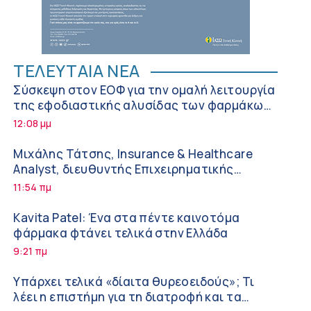
ΤΕΛΕΥΤΑΙΑ ΝΕΑ
Σύσκεψη στον ΕΟΦ για την ομαλή λειτουργία
της εφοδιαστικής αλυσίδας των φαρμάκων
στη διάρκεια του καλοκαιριού
12:08 μμ
Μιχάλης Τάτσης, Insurance & Healthcare
Analyst, διευθυντής Επιχειρηματικής
Ανάπτυξης Ομίλου HHG
11:54 πμ
Kavita Patel: Ένα στα πέντε καινοτόμα
φάρμακα φτάνει τελικά στην Ελλάδα
9:21 πμ
Υπάρχει τελικά «δίαιτα θυρεοειδούς»; Τι
λέει η επιστήμη για τη διατροφή και τα