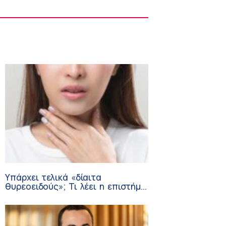
Στους Φούρνους η 230η Αποστολή των
Κινητών Ιατρικών Μονάδων (ΚΙΜ)
8:06 πμ
Υπάρχει τελικά «δίαιτα
θυρεοειδούς»; Τι λέει η επιστήμη
για τη διατροφή και τα
συμπληρώματα