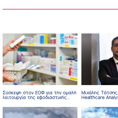
Σύσκεψη στον ΕΟΦ για την ομαλή
Μιχάλης Τάτσης,
λειτουργία της εφοδιαστικής
Healthcare Analy
αλυσίδας των φαρμάκων στη
Επιχειρηματικής
διάρκεια του καλοκαιριού
Ομίλου HHG