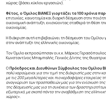
χώρας (βάσει κύκλου εργασιών).
Φέτος, ο Όμιλος ΒΙΑΝΕΞ γιορτάζει τα 100 χρόνια π
επιτυχίες, καινοτομία και διαρκή δέσμευση στην ποιότ
οικονομική ανάπτυξη, ενισχύοντας σταθερά τη θέση της
οικονομίας.
Η διάκριση αυτή επιβεβαιώνει τη δέσμευση του Ομίλου γ
στην ανάπτυξη της ελληνικής οικονομίας.
Τον Όμιλο εκπροσώπησαν οι κ.κ. Μάρκος Γερασόπουλος,
Κωνσταντίνος Μπαμπαλής, Γενικός Δ/ντης της θυγατρική
O
Πρόεδρος και Διευθύνων Σύμβουλος του Ομίλου Β
πολύ χαρούμενοι για την τιμή της διάκρισής μας στην 
με τις 200 μεγαλύτερες και πιο κερδοφόρες εταιρείας 
αναγνώριση των προσπαθειών μας για την ενίσχυση της 
της δέσμευσής μας για τη συνέχεια των δραστηριοτήτων
εξωτερικό, με σκοπό πάντα την αναβάθμιση της ελληνική
χώρας».