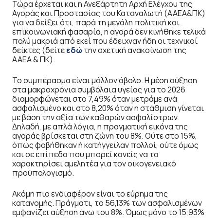
Τώρα έρχεται και η Ανεξάρτητη Αρχή Ελέγχου της
Αγοράς και Προστασίας του Καταναλωτή (ΑΑΕΑ&ΠΚ)
για να δείξει ότι, παρά τη μεγάλη πολιτική και
επικοινωνιακή φασαρία, η αγορά δεν κινήθηκε τελικά
πολύ μακριά από εκεί που έδειχναν ήδη οι τεχνικοί
δείκτες (δείτε
εδώ
την σχετική ανακοίνωση της
ΑΑΕΑ & ΠΚ).
Το συμπέρασμα είναι μάλλον άβολο. Η μέση αύξηση
στα μακροχρόνια συμβόλαια υγείας για το 2026
διαμορφώνεται στο 7,49% όταν μετράμε ανά
ασφαλισμένο και στο 8,20% όταν η στάθμιση γίνεται
με βάση την αξία των καθαρών ασφαλίστρων.
Δηλαδή, με απλά λόγια, η πραγματική εικόνα της
αγοράς βρίσκεται στη ζώνη του 8%. Ούτε στο 15%,
όπως φοβήθηκαν ή κατήγγειλαν πολλοί, ούτε όμως
και σε επίπεδα που μπορεί κανείς να τα
χαρακτηρίσει αμελητέα για τον οικογενειακό
προϋπολογισμό.
Ακόμη πιο ενδιαφέρον είναι το εύρημα της
κατανομής. Πράγματι, το 56,13% των ασφαλισμένων
εμφανίζει αύξηση άνω του 8%. Όμως μόνο το 15,93%