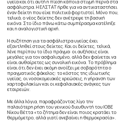
υγεία και ότι αυτή η πίεση κάποια στιγμή περνά στα
ασφάλιστρα. Η ΕΛΣΤΑΤ ήρθε για να αντικαταστήσει
έναν δείκτη που είχε πολιτικά φορτιστεί. Μόνο που,
τελικά, ο νέος δείκτης δεν ανέτρεψε τη βασική
εικόνα. Στο ίδιο πάνω κάτω συμπέρασμα κατέληξε
και η αναλογιστική αρχή.
Η συζήτηση για τα ασφάλιστρα υγείας έχει
εξαντληθεί στους δείκτες. Και οι δείκτες, τελικά,
λένε περίπου το ίδιο πράγμα: οι αυξήσεις είναι
μεγάλες για τον ασφαλισμένο, αλλά δεν φαίνεται να
είναι αυθαίρετες ως συνολική εικόνα. Το πρόβλημα
είναι ότι δεν έχει ακόμη ανοίξει με σοβαρότητα ο
πραγματικός φάκελος: το κόστος της ιδιωτικής
υγείας, οι νοσοκομειακές χρεώσεις, η γήρανση των
χαρτοφυλακίων και οι κεφαλαιακές ανάγκες των
εταιρειών.
Με άλλα λόγια, παραφράζοντας λίγο την
παλαιότερη ρήση του γενικού διευθυντή του ΙΟΒΕ
Νίκου Βέττα «το ζήτημα δεν είναι ποιος κρατάει το
θερμόμετρο, αλλά γιατί ανεβαίνει η θερμοκρασία».