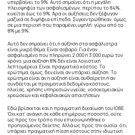
υπερβαίνει το 9%. Αυτό σημαίνει ότι η μεγάλη
πλειοψηφία των ασφαλισμένων, περίπου το 84%,
κινείται έως το 9%. Άρα οι αυξήσεις δεν ξέφυγαν
μαζικά σε διψήφια επίπεδα. Συγκεντρώθηκαν, όμως,
σε μια περιοχή που παραμένει υψηλή: γύρω από το
8% με 9%.
Αυτό δεν σημαίνει ότι η αύξηση στα ασφάλιστρα
είναι μικρό θέμα. Είναι σοβαρό. Για έναν
ασφαλισμένο που πληρώνει 2.000 ή 3.000 ευρώ τον
χρόνο, μια αύξηση 8% δεν είναι λογιστική
λεπτομέρεια. Είναι πραγματικό κόστος. Το
ερώτημα, όμως, δεν είναι αν υπάρχει αύξηση. Το
ερώτημα είναι αν η αύξηση είναι αυθαίρετη ή αν
συνδέεται με πραγματικά δεδομένα κόστους,
ηλικίας, χρήσης υπηρεσιών υγείας, νοσοκομειακών
χρεώσεων και κεφαλαιακών απαιτήσεων.
Εδώ βρίσκεται και η πραγματική δικαίωση του ΙΟΒΕ.
Όχι κατ’ ανάγκη σε κάθε επιμέρους ποσοστό, ούτε
ως προς τον τρόπο που επικοινωνήθηκε ο
προηγούμενος δείκτης. Αλλά ως προς την ουσία: ότι
υπάρχει πραγματική πίεση κόστους στην ιδιωτική