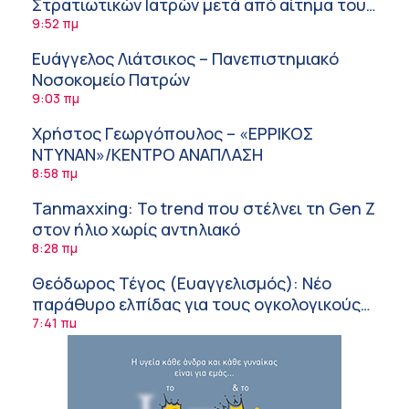
Στρατιωτικών Ιατρών μετά από αίτημα του
ΙΣΑ
9:52 πμ
Ευάγγελος Λιάτσικος – Πανεπιστημιακό
Νοσοκομείο Πατρών
9:03 πμ
Χρήστος Γεωργόπουλος – «ΕΡΡΙΚΟΣ
ΝΤΥΝΑΝ»/ΚΕΝΤΡΟ ΑΝΑΠΛΑΣΗ
8:58 πμ
Tanmaxxing: To trend που στέλνει τη Gen Z
στον ήλιο χωρίς αντηλιακό
8:28 πμ
Θεόδωρος Τέγος (Ευαγγελισμός): Νέο
παράθυρο ελπίδας για τους ογκολογικούς
ασθενείς μέσω κλινικών δοκιμών
7:41 πμ
Ασφάλεια στο νερό: 8 χρήσιμες οδηγίες
από τον Ελληνικό Ερυθρό Σταυρό
7:03 πμ