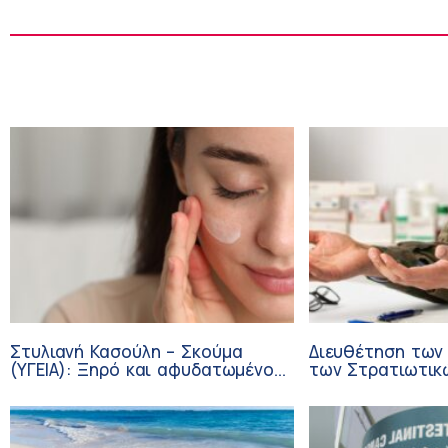
Στυλιανή Κασούλη – Σκούμα
Διευθέτηση των
(ΥΓΕΙΑ): Ξηρό και αφυδατωμένο
των Στρατιωτικ
δέρμα – Αίτια και αντιμετώπιση
από αίτημα του 