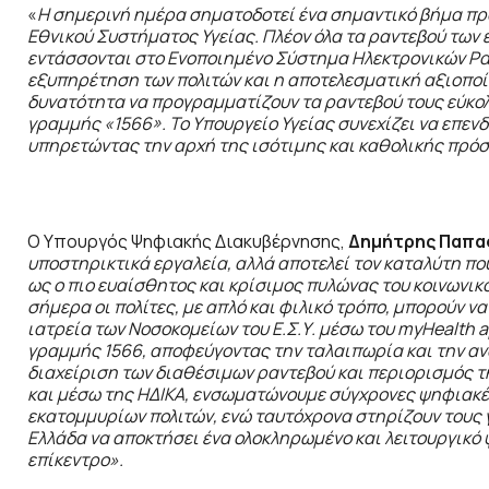
«
Η σημερινή ημέρα σηματοδοτεί ένα σημαντικό βήμα πρ
Εθνικού Συστήματος Υγείας. Πλέον όλα τα ραντεβού των
εντάσσονται στο Ενοποιημένο Σύστημα Ηλεκτρονικών Ραντ
εξυπηρέτηση των πολιτών και η αποτελεσματική αξιοποίη
δυνατότητα να προγραμματίζουν τα ραντεβού τους εύκο
γραμμής «1566». Το Υπουργείο Υγείας συνεχίζει να επενδ
υπηρετώντας την αρχή της ισότιμης και καθολικής πρό
Ο Υπουργός Ψηφιακής Διακυβέρνησης,
Δημήτρης Παπα
υποστηρικτικά εργαλεία, αλλά αποτελεί τον καταλύτη πο
ως ο πιο ευαίσθητος και κρίσιμος πυλώνας του κοινωνικ
σήμερα οι πολίτες, με απλό και φιλικό τρόπο, μπορούν ν
ιατρεία των Νοσοκομείων του Ε.Σ.Υ. μέσω του myHealth 
γραμμής 1566, αποφεύγοντας την ταλαιπωρία και την αν
διαχείριση των διαθέσιμων ραντεβού και περιορισμός τ
και μέσω της ΗΔΙΚΑ, ενσωματώνουμε σύγχρονες ψηφιακέ
εκατομμυρίων πολιτών, ενώ ταυτόχρονα στηρίζουν τους 
Ελλάδα να αποκτήσει ένα ολοκληρωμένο και λειτουργικό 
επίκεντρο».