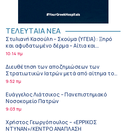
ΤΕΛΕΥΤΑΙΑ ΝΕΑ
Στυλιανή Κασούλη – Σκούμα (ΥΓΕΙΑ): Ξηρό
και αφυδατωμένο δέρμα – Αίτια και
αντιμετώπιση
10:14 πμ
Διευθέτηση των αποζημιώσεων των
Στρατιωτικών Ιατρών μετά από αίτημα του
ΙΣΑ
9:52 πμ
Ευάγγελος Λιάτσικος – Πανεπιστημιακό
Νοσοκομείο Πατρών
9:03 πμ
Χρήστος Γεωργόπουλος – «ΕΡΡΙΚΟΣ
ΝΤΥΝΑΝ»/ΚΕΝΤΡΟ ΑΝΑΠΛΑΣΗ