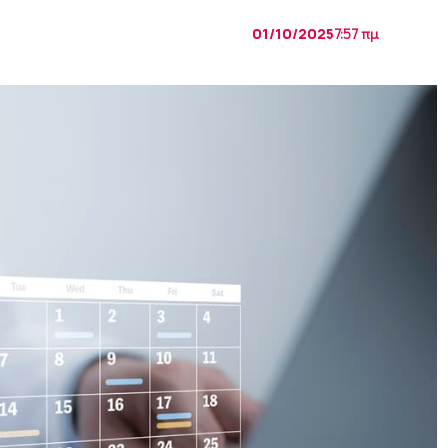
01/10/2025
7:57 πμ