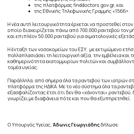
της πλατφόρμας finddoctors.gov.gr, και
της Εθνικής Τηλεφωνικής Γραμμής «1566».
Η νέα αυτή λειτουργικότητα έρχεται να προστεθεί στο
οποίο διαχειρίζεται πάνω από 700.000 ραντεβού τον μ
και επιπλέον 50.000 ραντεβού για αιματολογικές εξετάσ
Η ένταξη των νοσοκομείων του ΕΣΥ, με εκτιμώμενο ετήσ
πολλαπλασιάσει τη λειτουργική αξία, την εμβέλεια και
καθημερινότητα εκατομμυρίων πολιτών και συμβάλλοντ
τομέα υγείας.
Παράλληλα, από σήμερα όλα τα ραντεβού των ιατρών σ
πλατφόρμα της ΗΔΙΚΑ. Με το νέο σύστημα όλα τα ραντε
εξασφαλίζοντας έτσι ότι δεν θα «χάνονται» ραντεβού, 
γνωρίζει με διαφάνεια πότε και που θα εξυπηρετηθεί.
Ο Υπουργός Υγείας,
Άδωνις Γεωργιάδης
δήλωσε: