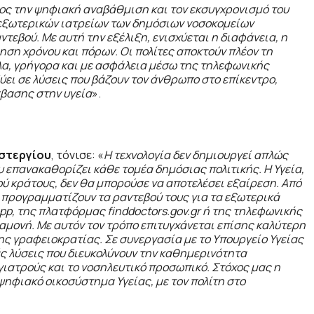
ος την ψηφιακή αναβάθμιση και τον εκσυγχρονισμό του
 εξωτερικών ιατρείων των δημόσιων νοσοκομείων
εβού. Με αυτή την εξέλιξη, ενισχύεται η διαφάνεια, η
ση χρόνου και πόρων. Οι πολίτες αποκτούν πλέον τη
λα, γρήγορα και με ασφάλεια μέσω της τηλεφωνικής
ύει σε λύσεις που βάζουν τον άνθρωπο στο επίκεντρο,
σβασης στην υγεία
».
στεργίου
, τόνισε: «
H τεχνολογία δεν δημιουργεί απλώς
υ επανακαθορίζει κάθε τομέα δημόσιας πολιτικής. Η Υγεία,
ού κράτους, δεν θα μπορούσε να αποτελέσει εξαίρεση. Από
α προγραμματίζουν τα ραντεβού τους για τα εξωτερικά
app, της πλατφόρμας finddoctors.gov.gr ή της τηλεφωνικής
αμονή. Με αυτόν τον τρόπο επιτυγχάνεται επίσης καλύτερη
ης γραφειοκρατίας. Σε συνεργασία με το Υπουργείο Υγείας
ς λύσεις που διευκολύνουν την καθημερινότητα
γιατρούς και το νοσηλευτικό προσωπικό. Στόχος μας η
ψηφιακό οικοσύστημα Υγείας, με τον πολίτη στο