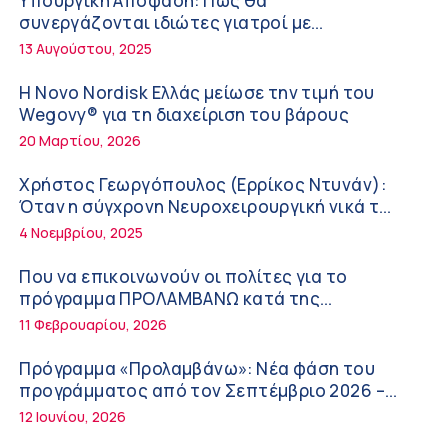
Υπουργική Απόφαση: Πως θα
Διακοπές με ασφάλεια
6:20 πμ
συνεργάζονται ιδιώτες γιατροί με
νοσοκομεία του δημοσίου συστήματος
13 Αυγούστου, 2025
Ειρήνη Ζίγκιρη (Ερρίκος Ντυνάν): H θερμική
υγείας
καταπόνηση στους ηλικιωμένους
Η Novo Nordisk Ελλάς μείωσε την τιμή του
εργαζόμενους
6:11 πμ
Wegovy® για τη διαχείριση του βάρους
20 Μαρτίου, 2026
Σύσκεψη στον ΕΟΦ για την ομαλή λειτουργία
της εφοδιαστικής αλυσίδας των φαρμάκων
Χρήστος Γεωργόπουλος (Ερρίκος Ντυνάν):
στη διάρκεια του καλοκαιριού
12:08 μμ
Όταν η σύγχρονη Νευροχειρουργική νικά το
φόβο!
4 Νοεμβρίου, 2025
Μιχάλης Τάτσης, Insurance & Healthcare
Analyst, διευθυντής Επιχειρηματικής
Που να επικοινωνούν οι πολίτες για το
Ανάπτυξης Ομίλου HHG
11:54 πμ
πρόγραμμα ΠΡΟΛΑΜΒΑΝΩ κατά της
παχυσαρκίας
11 Φεβρουαρίου, 2026
Kavita Patel: Ένα στα πέντε καινοτόμα
φάρμακα φτάνει τελικά στην Ελλάδα
Πρόγραμμα «Προλαμβάνω»: Νέα φάση του
9:21 πμ
προγράμματος από τον Σεπτέμβριο 2026 –
Δωρεάν προληπτικές εξετάσεις έως το 2030
12 Ιουνίου, 2026
Υπάρχει τελικά «δίαιτα θυρεοειδούς»; Τι