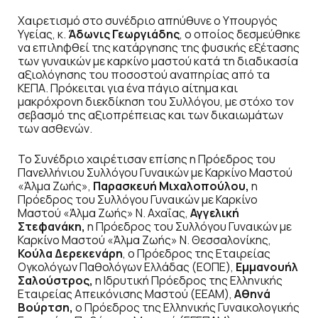
Χαιρετισμό στο συνέδριο απηύθυνε ο Υπουργός
Υγείας, κ.
Άδωνις Γεωργιάδης
, ο οποίος δεσμεύθηκε
να επιληφθεί της κατάργησης της φυσικής εξέτασης
των γυναικών με καρκίνο μαστού κατά τη διαδικασία
αξιολόγησης του ποσοστού αναπηρίας από τα
ΚΕΠΑ. Πρόκειται για ένα πάγιο αίτημα και
μακρόχρονη διεκδίκηση του Συλλόγου, με στόχο τον
σεβασμό της αξιοπρέπειας και των δικαιωμάτων
των ασθενών.
Το Συνέδριο χαιρέτισαν επίσης η Πρόεδρος του
Πανελλήνιου Συλλόγου Γυναικών με Καρκίνο Μαστού
«Άλμα Ζωής»,
Παρασκευή Μιχαλοπούλου,
η
Πρόεδρος του Συλλόγου Γυναικών με Καρκίνο
Μαστού «Άλμα Ζωής» Ν. Αχαΐας,
Αγγελική
Στεφανάκη,
η Πρόεδρος του Συλλόγου Γυναικών με
Καρκίνο Μαστού «Άλμα Ζωής» Ν. Θεσσαλονίκης,
Κούλα Δερεκενάρη
, ο Πρόεδρος της Εταιρείας
Ογκολόγων Παθολόγων Ελλάδας (ΕΟΠΕ),
Εμμανουήλ
Σαλούστρος,
η Ιδρυτική Πρόεδρος της Ελληνικής
Εταιρείας Απεικόνισης Μαστού (ΕΕΑΜ),
Αθηνά
Βούρτση,
ο Πρόεδρος της Ελληνικής Γυναικολογικής