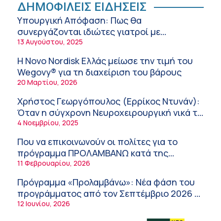
Ειρήνη Ζίγκιρη (Ερρίκος Ντυνάν): H θερμική
ΔΗΜΟΦΙΛΕΙΣ ΕΙΔΗΣΕΙΣ
καταπόνηση στους ηλικιωμένους
Υπουργική Απόφαση: Πως θα
εργαζόμενους
6:11 πμ
συνεργάζονται ιδιώτες γιατροί με
νοσοκομεία του δημοσίου συστήματος
13 Αυγούστου, 2025
Σύσκεψη στον ΕΟΦ για την ομαλή
υγείας
λειτουργία της εφοδιαστικής αλυσίδας των
Η Novo Nordisk Ελλάς μείωσε την τιμή του
φαρμάκων στη διάρκεια του καλοκαιριού
12:08 μμ
Wegovy® για τη διαχείριση του βάρους
20 Μαρτίου, 2026
Μιχάλης Τάτσης, Insurance & Healthcare
Analyst, διευθυντής Επιχειρηματικής
Χρήστος Γεωργόπουλος (Ερρίκος Ντυνάν):
Ανάπτυξης Ομίλου HHG
11:54 πμ
Όταν η σύγχρονη Νευροχειρουργική νικά το
φόβο!
4 Νοεμβρίου, 2025
Kavita Patel: Ένα στα πέντε καινοτόμα
φάρμακα φτάνει τελικά στην Ελλάδα
Που να επικοινωνούν οι πολίτες για το
9:21 πμ
πρόγραμμα ΠΡΟΛΑΜΒΑΝΩ κατά της
παχυσαρκίας
11 Φεβρουαρίου, 2026
Υπάρχει τελικά «δίαιτα θυρεοειδούς»; Τι
λέει η επιστήμη για τη διατροφή και τα
Πρόγραμμα «Προλαμβάνω»: Νέα φάση του
συμπληρώματα
7:38 πμ
προγράμματος από τον Σεπτέμβριο 2026 –
Δωρεάν προληπτικές εξετάσεις έως το
12 Ιουνίου, 2026
Πυρκαγιά στη Δυτική Αττική: Οι κίνδυνοι για
2030
τη δημόσια υγεία