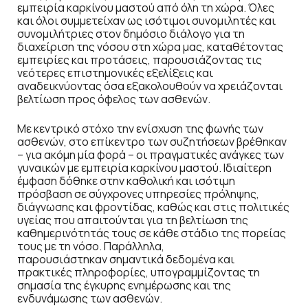
εμπειρία καρκίνου μαστού από όλη τη χώρα. Όλες
και όλοι συμμετείχαν ως ισότιμοι συνομιλητές και
συνομιλήτριες στον δημόσιο διάλογο για τη
διαχείριση της νόσου στη χώρα μας, καταθέτοντας
εμπειρίες και προτάσεις, παρουσιάζοντας τις
νεότερες επιστημονικές εξελίξεις και
αναδεικνύοντας όσα εξακολουθούν να χρειάζονται
βελτίωση προς όφελος των ασθενών.
Με κεντρικό στόχο την ενίσχυση της φωνής των
ασθενών, στο επίκεντρο των συζητήσεων βρέθηκαν
– για ακόμη μία φορά – οι πραγματικές ανάγκες των
γυναικών με εμπειρία καρκίνου μαστού. Ιδιαίτερη
έμφαση δόθηκε στην καθολική και ισότιμη
πρόσβαση σε σύγχρονες υπηρεσίες πρόληψης,
διάγνωσης και φροντίδας, καθώς και στις πολιτικές
υγείας που απαιτούνται για τη βελτίωση της
καθημερινότητάς τους σε κάθε στάδιο της πορείας
τους με τη νόσο. Παράλληλα,
παρουσιάστηκαν σημαντικά δεδομένα και
πρακτικές πληροφορίες, υπογραμμίζοντας τη
σημασία της έγκυρης ενημέρωσης και της
ενδυνάμωσης των ασθενών.