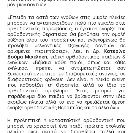
μόνιμων δοντιών.
«Επειδή τα οστά των γνάθων στις μικρές ηλικίες
μπορούν να ανταποκριθούν πολύ πιο εύκολα στις
ορθοδοντικές παρεμβάσεις, η έγκαιρη έναρξη της
ορθοδοντικής θεραπείας θα βοηθήσει την ομαλή
αύξηση όλου του προσώπου και ενδεχομένως θα
προλάβει μελλοντικές εξαγωγές δοντιών σε
ορισμένες περιπτώσεις», λέει η Δρ.
Κατερίνα
Δούμα-Μιχελάκη
, ειδική ορθοδοντικός παιδιών &
ενηλίκων. «Βέβαια, κάθε παιδί, όπως και κάθε
ενήλικας, πρέπει να αντιμετωπίζεται σαν
ξεχωριστή οντότητα, με διαφορετικές ανάγκες, σε
διαφορετικούς χρόνους. Δεν είναι η ηλικία εκείνη
που καθορίζει τη θεραπεία, αλλά το ίδιο το
ορθοδοντικό πρόβλημα. Έτσι, μπορεί για
παράδειγμα δύο παιδιά να βρίσκονται στην ίδια
ακριβώς ηλικία αλλά το ένα να χρειάζεται άμεση
έναρξη ορθοδοντικής θεραπείας και το άλλο όχι».
Η προληπτική ή κατασταλτική ορθοδοντική που
μπορεί να χρειαστεί ένα παιδί πρώτης σχολικής
ηλικίας έχει σκοπό να διορθώσει πολλά και