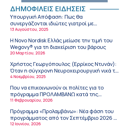
Πόσο μας επηρεάζει ο ύπνος με ανεμιστήρα
ή air-condition το καλοκαίρι
ΔΗΜΟΦΙΛΕΙΣ ΕΙΔΗΣΕΙΣ
11:34 πμ
Υπουργική Απόφαση: Πως θα
συνεργάζονται ιδιώτες γιατροί με
Randy Schekman, Νομπελίστας Ιατρικής:
νοσοκομεία του δημοσίου συστήματος
13 Αυγούστου, 2025
«Σε πέντε χρόνια μπορεί να έχουμε
υγείας
θεραπεία που αναστέλλει την εξέλιξη του
9:24 πμ
Η Novo Nordisk Ελλάς μείωσε την τιμή του
Πάρκινσον»
Wegovy® για τη διαχείριση του βάρους
Αντώνης Βουκλαρής – «ΕΡΡΙΚΟΣ ΝΤΥΝΑΝ»
20 Μαρτίου, 2026
9:18 πμ
Χρήστος Γεωργόπουλος (Ερρίκος Ντυνάν):
Πώς να προλάβετε και να αντιμετωπίσετε τη
Όταν η σύγχρονη Νευροχειρουργική νικά το
διάρροια των ταξιδιωτών
φόβο!
4 Νοεμβρίου, 2025
8:30 πμ
Που να επικοινωνούν οι πολίτες για το
Ευμενής Καραφυλλίδης (Metropolitan
πρόγραμμα ΠΡΟΛΑΜΒΑΝΩ κατά της
General): Γιατί η διατροφή πρέπει να
παχυσαρκίας
11 Φεβρουαρίου, 2026
καθοδηγείται από κλινικό διαιτολόγο;
7:37 πμ
Πρόγραμμα «Προλαμβάνω»: Νέα φάση του
Ιωάννης Μπολέτης – ΩΝΑΣΕΙΟ
προγράμματος από τον Σεπτέμβριο 2026 –
5:42 πμ
Δωρεάν προληπτικές εξετάσεις έως το
12 Ιουνίου, 2026