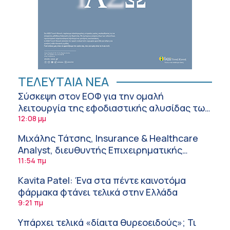
ΤΕΛΕΥΤΑΙΑ ΝΕΑ
Σύσκεψη στον ΕΟΦ για την ομαλή
λειτουργία της εφοδιαστικής αλυσίδας των
φαρμάκων στη διάρκεια του καλοκαιριού
12:08 μμ
Μιχάλης Τάτσης, Insurance & Healthcare
Analyst, διευθυντής Επιχειρηματικής
Ανάπτυξης Ομίλου HHG
11:54 πμ
Kavita Patel: Ένα στα πέντε καινοτόμα
φάρμακα φτάνει τελικά στην Ελλάδα
9:21 πμ
Υπάρχει τελικά «δίαιτα θυρεοειδούς»; Τι