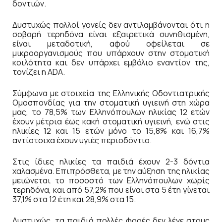
δοντιών.
Δυστυχώς πολλοί γονείς δεν αντιλαμβάνονται ότι η
σοβαρή τερηδόνα είναι εξαιρετικά συνηθισμένη,
είναι μεταδοτική, αφού οφείλεται σε
μικροοργανισμούς που υπάρχουν στην στοματική
κοιλότητα και δεν υπάρχει εμβόλιο εναντίον της,
τονίζει η ADA.
Σύμφωνα με στοιχεία της Ελληνικής Οδοντιατρικής
Ομοσπονδίας για την στοματική υγιεινή στη χώρα
μας, το 78,5% των Ελληνόπουλων ηλικίας 12 ετών
έχουν μέτρια έως κακή στοματική υγιεινή, ενώ στις
ηλικίες 12 και 15 ετών μόνο το 15,8% και 16,7%
αντίστοιχα έχουν υγιές περιοδόντιο.
Στις ίδιες ηλικίες τα παιδιά έχουν 2-3 δόντια
χαλασμένα. Επιπρόσθετα, με την αύξηση της ηλικίας
μειώνεται το ποσοστό των Ελληνόπουλων χωρίς
τερηδόνα, και από 57,2% που είναι στα 5 έτη γίνεται
37,1% στα 12 έτη και 28,9% στα 15.
Δυστυχώς, τα παιδιά πολλές φορές δεν λένε στους