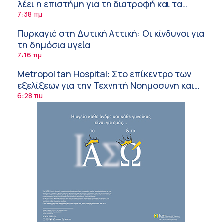
λέει η επιστήμη για τη διατροφή και τα
συμπληρώματα
7:38 πμ
Πυρκαγιά στη Δυτική Αττική: Οι κίνδυνοι για
τη δημόσια υγεία
7:16 πμ
Metropolitan Hospital: Στο επίκεντρο των
εξελίξεων για την Τεχνητή Νοημοσύνη και
την Ογκολογία
6:28 πμ
Παύλος Γιαννακόπουλος – ΒΙΑΝΕΞ
5:27 πμ
Στέλιος Λιανός – INTERAMERICAN / Αθηναϊκή
Γενική Κλινική
5:17 πμ
Σε Λαμία και Καρδίτσα ο Υπουργός Υγείας
Άδ. Γεωργιάδης για την παραλαβή 7
ασθενοφόρων του ΕΚΑΒ και τα εγκαίνια του
5:04 πμ
ΚΥ Σοφάδων