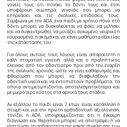
γονείς τους ότι πονάει το δόντι τους και έτσι
υποφέρουn σιωπηρά, γεγονός που μπορεί να
επηρεάσει και τις σχολικές επιδόσεις τους.
Σύμφωνα με την ADA, ένα παιδί με χρόνιο πόνο στο
δόντι μπορεί να δυσκολεύεται να φάει, να μιλήσει
και να συγκεντρωθεί, να μοιάζει αγχωμένο, νευρικό ή
κουρασμένο, ή ακόμα και να χάνει μαθήματα εξαιτίας
της κατάστασής του.
Για όλους αυτούς τους λόγους είναι απαραίτητη η
καλή στοματική υγιεινή, αλλά και ο προληπτικός
έλεγχος από τον οδοντίατρο πριν από την έναρξη
της σχολικής χρονιάς, ώστε να γίνει καθαρισμός και
φθορίωση που μπορεί να διαφυλάξουν την
οδοντική υγεία και να εντοπιστούν προβλήματα, τα
οποία αντιμετωπίζονται αποτελεσματικότερα και
με μικρότερο κόστος στα αρχικά τους στάδια.
Αν εξάλλου το παιδί είναι 7 ετών, είναι κατάλληλη η
στιγμή και για την πρώτη ορθοδοντική αξιολόγηση,
τονίζει η ADA, υπογραμμίζοντας ότι η έγκαιρη
διάγνωση και θεραπεία μπορεί να αποτρέψει ή να
ελαττώσει τη σοβαρότητα της κακής σύγκλεισης των