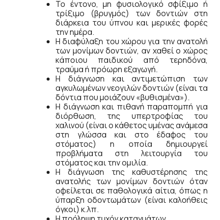
Το έντονο, μη φυσιολογικό σφίξιμο ή
τρίξιμο (βρυγμός) των δοντιών στη
διάρκεια του ύπνου και μερικές φορές
την ημέρα.
Η διαφύλαξη του χώρου για την ανατολή
των μονίμων δοντιών, αν χαθεί ο χώρος
κάποιου παιδικού από τερηδόνα,
τραύμα ή πρόωρη εξαγωγή.
Η διάγνωση και αντιμετώπιση των
αγκυλωμένων νεογιλών δοντιών (είναι τα
δόντια που μοιάζουν «βυθισμένα»).
Η διάγνωση και πιθανή παραπομπή για
διόρθωση, της υπερτροφίας του
χαλινού (είναι ο κάθετος υμένας ανάμεσα
στη γλώσσα και στο έδαφος του
στόματος) η οποία δημιουργεί
προβλήματα στη λειτουργία του
στόματος και την ομιλία.
Η διάγνωση της καθυστέρησης της
ανατολής των μονίμων δοντιών όταν
οφείλεται σε παθολογικά αίτια, όπως η
ύπαρξη οδοντωμάτων (είναι καλοήθεις
όγκοι) κ.λπ.
Η πρόληψη τυχόν καταγμάτων.