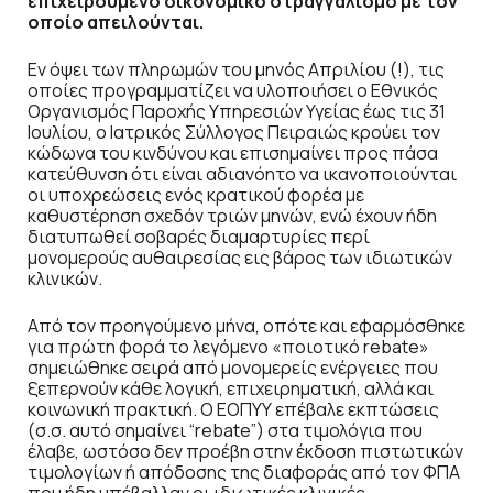
επιχειρούμενο οικονομικό στραγγαλισμό με τον
οποίο απειλούνται.
Εν όψει των πληρωμών του μηνός Απριλίου (!), τις
οποίες προγραμματίζει να υλοποιήσει ο Εθνικός
Οργανισμός Παροχής Υπηρεσιών Υγείας έως τις 31
Ιουλίου, ο Ιατρικός Σύλλογος Πειραιώς κρούει τον
κώδωνα του κινδύνου και επισημαίνει προς πάσα
κατεύθυνση ότι είναι αδιανόητο να ικανοποιούνται
οι υποχρεώσεις ενός κρατικού φορέα με
καθυστέρηση σχεδόν τριών μηνών, ενώ έχουν ήδη
διατυπωθεί σοβαρές διαμαρτυρίες περί
μονομερούς αυθαιρεσίας εις βάρος των ιδιωτικών
κλινικών.
Από τον προηγούμενο μήνα, οπότε και εφαρμόσθηκε
για πρώτη φορά το λεγόμενο «ποιοτικό
rebate
»
σημειώθηκε σειρά από μονομερείς ενέργειες που
ξεπερνούν κάθε λογική, επιχειρηματική, αλλά και
κοινωνική πρακτική. Ο ΕΟΠΥΥ επέβαλε εκπτώσεις
(σ.σ. αυτό σημαίνει “
rebate
”) στα τιμολόγια που
έλαβε, ωστόσο δεν προέβη στην έκδοση πιστωτικών
τιμολογίων ή απόδοσης της διαφοράς από τον ΦΠΑ