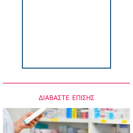
Γιάννης Καντώρος – Όμιλος INTERAMERICAN
8:34 πμ
Στους Φούρνους η 230η Αποστολή των
Κινητών Ιατρικών Μονάδων (ΚΙΜ)
8:06 πμ
ΔΙΑΒΆΣΤΕ ΕΠΊΣΗΣ