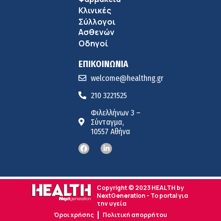
Κλινικές
Σύλλογοι
Ασθενών
Οδηγοί
ΕΠΙΚΟΙΝΩΝΙΑ
welcome@healthng.gr
210 3221525
Φιλελλήνων 3 –
Σύνταγμα,
10557 Αθήνα
Copyright © 2023 HEALTH by
NextGeneration - Το portal για
την υγεία
Όροι χρήσης
Πολιτική απορρήτου