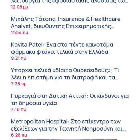
λειτουργία της εφοδιαστικής αλυσίδας των
φαρμάκων στη διάρκεια του καλοκαιριού
12:08 μμ
Μιχάλης Τάτσης, Insurance & Healthcare
Analyst, διευθυντής Επιχειρηματικής
Ανάπτυξης Ομίλου HHG
11:54 πμ
Kavita Patel: Ένα στα πέντε καινοτόμα
φάρμακα φτάνει τελικά στην Ελλάδα
9:21 πμ
Υπάρχει τελικά «δίαιτα θυρεοειδούς»; Τι
λέει η επιστήμη για τη διατροφή και τα
συμπληρώματα
7:38 πμ
Πυρκαγιά στη Δυτική Αττική: Οι κίνδυνοι για
τη δημόσια υγεία
7:16 πμ
Metropolitan Hospital: Στο επίκεντρο των
εξελίξεων για την Τεχνητή Νοημοσύνη και
την Ογκολογία
6:28 πμ