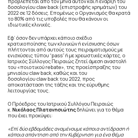
προβλέπεται από τον μήνα αυτόν και η έναρξη του
δοσολογίου
claw
back
(επιστροφής χρημάτων) του
2022 σε 12 δόσεις. Επομένως ο Οργανισμός θα κρατά
το 80% από τις υποβολές που θα κάνουν οι
ιδιωτικές κλινικές.
Εφ’ όσον δεν υπάρχει κάποιο σχέδιο
κρατικοποίησης των κλινικών ή ενίσχυσης όσων
πλήττονται από αυτούς τους πειραματισμούς με
ενισχύσεις τύπου “
pass
” ή με χρεωστικές κάρτες, ο
Ιατρικός Σύλλογος Πειραιώς ζητεί άμεση αναστολή
του «ποιοτικού
rebate
», της προείσπραξης του
μηνιαίου
claw
back
, καθώς και του
δοσολογίου
claw
back
του 2022, προς
αποκατάσταση της τάξης και της εύρυθμης
λειτουργίας τους.
Ο Πρόεδρος του Ιατρικού Συλλόγου Πειραιώς
κ.
Νικόλαος Πλατανησιώτης
δηλώνει για το θέμα
που έχει προκύψει:
«Επί δύο εβδομάδες αναμένουμε κάποια αντίδραση ή
κάποια απάντηση από την Κυβέρνηση για ένα θέμα