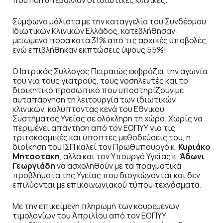
που ήδη υπέβαλλαν οι ιδιωτικές κλινικές.
Σύμφωνα μάλιστα με την καταγγελία του Συνδέσμου
Ιδιωτικών Κλινικών Ελλάδος, κατεβλήθησαν
μειωμένα ποσά κατά 31% από τις αρχικές υποβολές,
ενώ επιβλήθηκαν εκπτώσεις ύψους 55%!
Ο Ιατρικός Σύλλογος Πειραιώς εκφράζει την αγωνία
του για τους γιατρούς, τους νοσηλευτές και το
διοικητικό προσωπικό που υποστηρίζουν με
αυταπάρνηση τη λειτουργία των ιδιωτικών
κλινικών, καλύπτοντας κενά του Εθνικού
Συστήματος Υγείας σε ολόκληρη τη χώρα. Χωρίς να
περιμένει απάντηση από τον ΕΟΠΥΥ για τις
τριτοκοσμικές και ύποπτες μεθοδεύσεις του, η
διοίκηση του ΙΣΠ καλεί τον Πρωθυπουργό κ.
Κυριάκο
Μητσοτάκη
, αλλά και τον Υπουργό Υγείας κ.
Άδωνι
Γεωργιάδη
να ασχοληθούν με τα πραγματικά
προβλήματα της Υγείας που διογκώνονται και δεν
επιλύονται με επικοινωνιακού τύπου τεχνάσματα.
Με την επικείμενη πληρωμή των κουρεμένων
τιμολογίων του Απριλίου από τον ΕΟΠΥΥ,