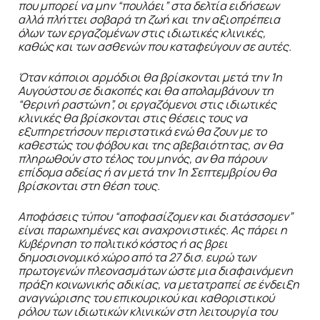
που μπορεί να μην “πουλάει” στα δελτία ειδήσεων
αλλά πλήττει σοβαρά τη ζωή και την αξιοπρέπεια
όλων των εργαζομένων στις ιδιωτικές κλινικές,
καθώς και των ασθενών που καταφεύγουν σε αυτές.
Όταν κάποιοι αρμόδιοι θα βρίσκονται μετά την 1η
Αυγούστου σε διακοπές και θα απολαμβάνουν τη
“θερινή ραστώνη”, οι εργαζόμενοι στις ιδιωτικές
κλινικές θα βρίσκονται στις θέσεις τους να
εξυπηρετήσουν περιστατικά ενώ θα ζουν με το
καθεστώς του φόβου και της αβεβαιότητας, αν θα
πληρωθούν στο τέλος του μηνός, αν θα πάρουν
επίδομα αδείας ή αν μετά την 1η Σεπτεμβρίου θα
βρίσκονται στη θέση τους.
Αποφάσεις τύπου “αποφασίζομεν και διατάσσομεν”
είναι παρωχημένες και αναχρονιστικές. Ας πάρει η
Κυβέρνηση το πολιτικό κόστος ή ας βρει
δημοσιονομικό χώρο από τα 27 δισ. ευρώ των
πρωτογενών πλεονασμάτων ώστε μια διαφαινόμενη
πράξη κοινωνικής αδικίας, να μετατραπεί σε ένδειξη
αναγνώρισης του επικουρικού και καθοριστικού
ρόλου των ιδιωτικών κλινικών στη λειτουργία του