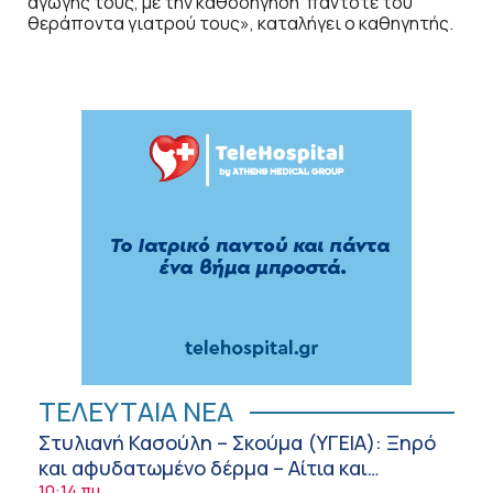
αγωγής τους, με την καθοδήγηση πάντοτε του
θεράποντα γιατρού τους», καταλήγει ο καθηγητής.
ΤΕΛΕΥΤΑΙΑ ΝΕΑ
Στυλιανή Κασούλη – Σκούμα (ΥΓΕΙΑ): Ξηρό
και αφυδατωμένο δέρμα – Αίτια και
αντιμετώπιση
10:14 πμ