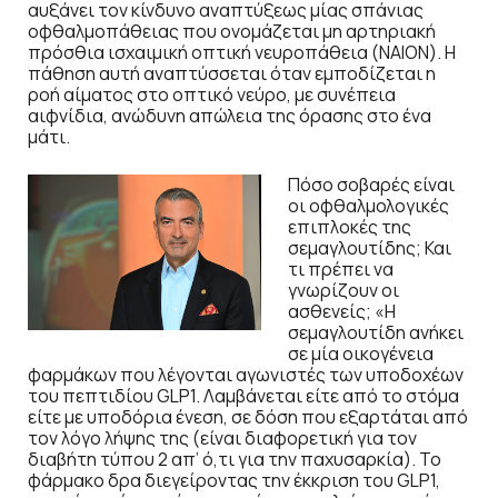
αυξάνει τον κίνδυνο αναπτύξεως μίας σπάνιας
οφθαλμοπάθειας που ονομάζεται μη αρτηριακή
πρόσθια ισχαιμική οπτική νευροπάθεια (ΝΑΙΟΝ). Η
πάθηση αυτή αναπτύσσεται όταν εμποδίζεται η
ροή αίματος στο οπτικό νεύρο, με συνέπεια
αιφνίδια, ανώδυνη απώλεια της όρασης στο ένα
μάτι.
Πόσο σοβαρές είναι
οι οφθαλμολογικές
επιπλοκές της
σεμαγλουτίδης; Και
τι πρέπει να
γνωρίζουν οι
ασθενείς; «Η
σεμαγλουτίδη ανήκει
σε μία οικογένεια
φαρμάκων που λέγονται αγωνιστές των υποδοχέων
του πεπτιδίου GLP1. Λαμβάνεται είτε από το στόμα
είτε με υποδόρια ένεση, σε δόση που εξαρτάται από
τον λόγο λήψης της (είναι διαφορετική για τον
διαβήτη τύπου 2 απ’ ό,τι για την παχυσαρκία). Το
φάρμακο δρα διεγείροντας την έκκριση του GLP1,