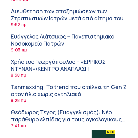
Διευθέτηση των αποζημιώσεων των
Στρατιωτικών Ιατρών μετά από αίτημα του
ΙΣΑ
9:52 πμ
Ευάγγελος Λιάτσικος – Πανεπιστημιακό
Νοσοκομείο Πατρών
9:03 πμ
Χρήστος Γεωργόπουλος – «ΕΡΡΙΚΟΣ
ΝΤΥΝΑΝ»/ΚΕΝΤΡΟ ΑΝΑΠΛΑΣΗ
8:58 πμ
Tanmaxxing: To trend που στέλνει τη Gen Z
στον ήλιο χωρίς αντηλιακό
8:28 πμ
Θεόδωρος Τέγος (Ευαγγελισμός): Νέο
παράθυρο ελπίδας για τους ογκολογικούς
ασθενείς μέσω κλινικών δοκιμών
7:41 πμ
Ασφάλεια στο νερό: 8 χρήσιμες οδηγίες