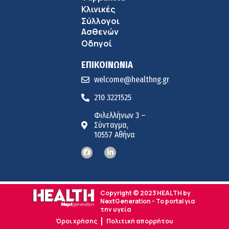
Κλινικές
Σύλλογοι
Ασθενών
Οδηγοί
ΕΠΙΚΟΙΝΩΝΙΑ
welcome@healthng.gr
210 3221525
Φιλελλήνων 3 –
Σύνταγμα,
10557 Αθήνα
Copyright © 2023 HEALTH by
NextGeneration - Το portal για
την υγεία
Όροι χρήσης
Πολιτική απορρήτου