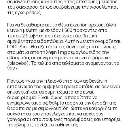
σεμαγλουτίδης καθαυτής ή της απότομης μείωσης
του σακχάρου, όπως συμβαίνει με την ινσουλίνη και
τις εγχειρήσεις.
Για να ξεκαθαριστεί το θέμα έχει ήδη αρχίσει άλλη
κλινική μελέτη, με σχεδόν 1.500 πάσχοντες από
τύπου 2 διαβήτη που έχουν και διαβητική
αμφιβληστροειδοπάθεια. Αυτή η μελέτη ονομάζεται
FOCUS και θα εξετάσει τις δυνητικές επιπτώσεις
στα μάτια από τη λήψη 1 mg σεμαγλουτίδης την
εβδομάδα, σε σύγκριση με ένα εικονικό φάρμακο
(placebo). Τα τελικά αποτελέσματα αναμένονται το
2027.
Πάντως «για την πλειονότητα των ασθενών, η
επιδείνωση της αμφιβληστροειδοπάθειας δεν είναι
σημαντική και τα συμπτώματά της είναι
διαχειρίσιμα. Είναι, όμως, απαραίτητο να
ενημερώνεται ο οφθαλμίατρος για την έναρξη της
θεραπείας με σεμαγλουτίδη, ώστε να καθορίζει τη
συχνότητα του επανελέγχου και να αρχίσουν
γρήγορα οι απαιτούμενες παρεμβάσεις εάν υπάρξει
πρόβλημα», τονίζει ο καθηγητής.