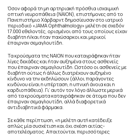
Όσον αφορά τη μη αρτηριακή πρόσθια ισχαιμική
οπτική νευροπάθεια (ΝΑΙΟΝ), επιστήμονες από το
Πανεπιστήμιο Χάρβαρντ δημοσίευσαν στο ιατρικό
περιοδικό «JAMA Ophthalmology» μελέτη σε σχεδόν
17.000 εθελοντές, ορισμένοι από τους οποίους είχαν
διαβήτη ή/και ήταν παχύσαρκοι και μερικοί
έπαιρναν σεμαγλουτίδη.
Τα κρούσματα της ΝΑΙΟΝ που καταγράφηκαν ήταν
λίγες δεκάδες και ήταν αυξημένα στους ασθενείς
που έπαιρναν σεμαγλουτίδη. Ωστόσο οι ασθενείς με
διαβήτη ούτως ή άλλως διατρέχουν αυξημένο
κίνδυνο να την εκδηλώσουν (άλλοι παράγοντες
κινδύνου είναι η υπέρταση, η υπνική άνοια και η
καρδιοπάθεια). Γι’ αυτόν τον λόγο άλλωστε μερικά
από τα κρούσματα καταγράφηκαν σε άτομα που δεν
έπαιρναν σεμαγλουτίδη, αλλά διαφορετικά
αντιδιαβητικά φάρμακα.
Σε κάθε περίπτωση, «η μελέτη αυτή κατέδειξε
απλώς μία συσχέτιση και όχι σχέση αιτίας-
αποτελέσματος. Απαιτούνται περισσότερες