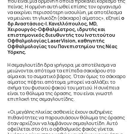
που είναι μία ορμόνη η οποία προκαλεί κορεσμό της
πείνας. Η ορμόνη αυτή ωθεί επίσης τον οργανισμό
να εκκρίνει περισσότερη ινσουλίνη, με αποτέλεσμα
να μειώνει τη γλυκόζη (σάκχαρο) αίματος», εξηγεί
ο
δρ Αναστάσιος-Ι. Κανελλόπουλος, MD,
Χειρουργός-Οφθαλμίατρος, ιδρυτής και
επιστημονικός διευθυντής του Ινστιτούτου
Οφθαλμολογίας LaserVision, καθηγητής
Οφθαλμολογίας του Πανεπιστημίου της Νέας
Υόρκης.
Η σεμαγλουτίδη δρα γρήγορα, με αποτέλεσμα να
μειώνονται απότομα τα επίπεδα σακχάρου στο
αίμα και το σωματικό βάρος. Όταν όμως το σάκχαρο
αίματος πέφτει απότομα, μπορεί να αλλάξει το
σχήμα του φυσικού φακού του ματιού. Η συνέπεια
είναι το θόλωμα της όρασης, που είναι γνωστή
επιπλοκή της σεμαγλουτίδης.
«Οι μεγάλης ηλικίας ασθενείς έχουν αυξημένες
πιθανότητες να παρουσιάσουν θόλωμα της όρασης
όταν αρχίζουν να λαμβάνουν σεμαγλουτίδη. Αυτό
οφείλεται στο ότι ο οφθαλμικός φακός γίνεται