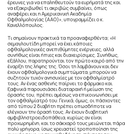
έρευνες για να επαληθευτούν τα ευρήματά της και
να εξακριβωθεί τι ακριβώς συμβαίνει, όπως
αναφέρει και η Αμερικανική Ακαδημία
Οφθαλμολογίας (ΑΑΟ)», υπογραμμίζει ο κ.
Κανελλόπουλος.
Τι σημαίνουν πρακτικά τα προαναφερθέντα; «Η
σεμαγλουτίδη μπορεί να έχει κάποιες
οφθαλμολογικές ανεπιθύμητες ενέργειες, αλλά
συνήθως είναι ήπιες και διαχειρίσιμες. Συνήθως,
εξάλλου, παρατηρούνται τον πρώτο καιρό από την
έναρξη της λήψης της. Όσοι τη λαμβάνουν και δεν
έχουν οφθαλμολογικά συμπτώματα, μπορούν να
συζητούν τυχόν ανησυχίες με τον οφθαλμίατρό
τους. Αν ένας ασθενής παίρνει το φάρμακο και
ξαφνικά παρουσιάσει διαταραχή ή μείωση της
όρασής του, πρέπει αμέσως να επικοινωνήσει με
τον οφθαλμίατρό του. Γενικά, όμως, οι πάσχοντες
από τύπου 2 διαβήτη πρέπει οπωσδήποτε να
ελέγχουν την όρασή τους. Αν έχουν διαβητική
αμφιβληστροειδοπάθεια, κυρίως αν είναι
προχωρημένη, και το σάκχαρό τους μειώνεται πάρα
πολύ γρήγορα, ίσως χρειαστεί τροποποίηση της