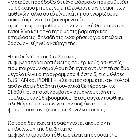
«Μοιάζει παράδοξο ότι ένα φάρμακο που ρυθμίζει
το σάκχαρο μπορεί να επιδεινώσει την όραση των
ασθενών, αλλά αυτό είναι κάτι που γνωρίζουμε
αρκετά χρόνια. Το φαινόμενο είχε
πρωτοπαρατηρηθεί με την εντατική θεραπεία με
ινσουλίνη και αργότερα με τις βαριατρικές
επεμβάσεις, δηλαδή τις εγχειρήσεις για απώλεια
βάρους», εξηγεί ο καθηγητής.
Η επιδείνωση της διαβητικής
αμφιβληστροειδοπάθειας σε μερικούς ασθενείς
που παίρνουν σεμαγλουτίδη έγινε αντιληπτή σε δύο
μεγάλα κλινικά προγράμματα Φάσης 3, τις μελέτες
SUSTAIN και PIONEER. «Σε αυτές συμμετείχαν πολλοί
ασθενείς με διαβήτη (συνολικά ξεπέρασαν τις
21.500), οι οποίοι λάμβαναν σεμαγλουτίδη επί
τουλάχιστον 26 εβδομάδες. Έτσι, συγκεντρώθηκε
πληθώρα στοιχείων για την ασφάλεια του
φαρμάκου», αναφέρει ο κ. Κανελλόπουλος.
Ωστόσο δεν έχει αποσαφηνιστεί ακόμα αν η
επιδείνωση της διαβητικής
αμφιβληστροειδοπάθειας είναι απόρροια της