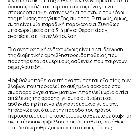
λιγότερο εύκαμπτος καθώς μεγαλώνουμε και έτσι η
όραση χρειάζεται περισσότερο χρόνο για να
σταθεροποιηθεί όταν αλλάξει το σχήμα του λόγω
της μείωσης της γλυκόζης αίματος. Ευτυχώς, όμως,
αυτή είναι μία παροδική παρενέργεια. Συνήθως
υποχωρεί μετά από 3-4 μήνες θεραπείας»,
αναφέρει ο κ. Κανελλόπουλος.
Πιο ανησυχητική ενδεχομένως είναι η επιδείνωση
της διαβητικής αμφιβληστροειδοπάθειας που
παρατηρείται σε μερικούς ασθενείς που παίρνουν
σεμαγλουτίδη.
Η οφθαλμοπάθεια αυτή αναπτύσσεται εξαιτίας των
βλαβών που προκαλεί το αυξημένο σάκχαρο στα
αιμοφόρα αγγεία των ματιών. Αποτελεί κύρια αιτία
απώλειας της όρασης, γι’ αυτό οι διαβητικοί
ασθενείς πρέπει να ελέγχονται συχνά γι’ αυτήν.
Υπολογίζεται ότι με την πάροδο του χρόνου
περισσότεροι από τους μισούς ασθενείς με διαβήτη
αναπτύσσουν αμφιβληστροειδοπάθεια, συνήθως
επειδή δεν ρυθμίζουν καλά το σάκχαρό τους.