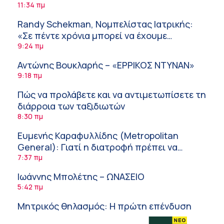
11:34 πμ
Randy Schekman, Νομπελίστας Ιατρικής:
«Σε πέντε χρόνια μπορεί να έχουμε
θεραπεία που αναστέλλει την εξέλιξη του
9:24 πμ
Πάρκινσον»
Αντώνης Βουκλαρής – «ΕΡΡΙΚΟΣ ΝΤΥΝΑΝ»
9:18 πμ
Πώς να προλάβετε και να αντιμετωπίσετε τη
διάρροια των ταξιδιωτών
8:30 πμ
Ευμενής Καραφυλλίδης (Metropolitan
General): Γιατί η διατροφή πρέπει να
καθοδηγείται από κλινικό διαιτολόγο;
7:37 πμ
Ιωάννης Μπολέτης – ΩΝΑΣΕΙΟ
5:42 πμ
Μητρικός θηλασμός: Η πρώτη επένδυση
στην υγεία του παιδιού