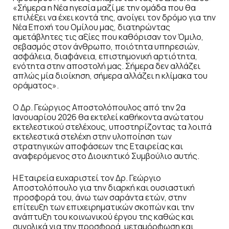
«Σήμερα η Νέα ηγεσία μαζί με την ομάδα που θα
επιλέξει να έχει κοντά της, ανοίγει τον δρόμο για την
Νέα Εποχή του Ομίλου μας, διατηρώντας
αμετάβλητες τις αξίες που καθόρισαν τον Όμιλο,
σεβασμός στον άνθρωπο, ποιότητα υπηρεσιών,
ασφάλεια, διαφάνεια, επιστημονική αρτιότητα,
ενότητα στην αποστολή μας. Σήμερα δεν αλλάζει
απλώς μία διοίκηση, σήμερα αλλάζει η κλίμακα του
οράματος».
Ο Δρ. Γεώργιος Αποστολόπουλος από την 2α
Ιανουαρίου 2026 θα εκτελεί καθήκοντα ανώτατου
εκτελεστικού στελέχους, υποστηρίζοντας τα λοιπά
εκτελεστικά στελέχη στην υλοποίηση των
στρατηγικών αποφάσεων της Εταιρείας και
αναφερόμενος στο Διοικητικό Συμβούλιο αυτής.
Η Εταιρεία ευχαριστεί τον Δρ. Γεώργιο
Αποστολόπουλο για την διαρκή και ουσιαστική
προσφορά του, άνω των σαράντα ετών, στην
επίτευξη των επιχειρηματικών σκοπών και την
ανάπτυξη του κοινωνικού έργου της καθώς και
συνολικά για την προσφορά, μεταμόρφωση και