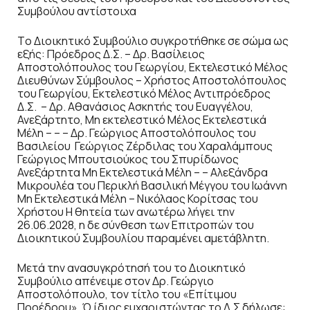
Συμβούλου αντίστοιχα
Tο Διοικητικό Συμβούλιο συγκροτήθηκε σε σώμα ως
εξής: Πρόεδρος Δ.Σ. – Δρ. Βασίλειος
Αποστολόπουλος του Γεωργίου, Εκτελεστικό Μέλος
Διευθύνων Σύμβουλος – Χρήστος Αποστολόπουλος
του Γεωργίου, Εκτελεστικό Μέλος Αντιπρόεδρος
Δ.Σ. – Δρ. Αθανάσιος Ασκητής του Ευαγγέλου,
Ανεξάρτητο, Μη εκτελεστικό Μέλος Εκτελεστικά
Μέλη – – – Δρ. Γεώργιος Αποστολόπουλος του
Βασιλείου Γεώργιος Ζέρδιλας του Χαραλάμπους
Γεώργιος Μπουτσιούκος του Σπυρίδωνος
Ανεξάρτητα Μη Εκτελεστικά Μέλη – – Αλεξάνδρα
Μικρουλέα του Περικλή Βασιλική Μέγγου του Ιωάννη
Μη Εκτελεστικά Μέλη – Νικόλαος Κορίτσας του
Χρήστου Η θητεία των ανωτέρω λήγει την
26.06.2028, η δε σύνθεση των Επιτροπών του
Διοικητικού Συμβουλίου παραμένει αμετάβλητη.
Μετά την ανασυγκρότησή του το Διοικητικό
Συμβούλιο απένειμε στον Δρ. Γεώργιο
Αποστολόπουλο, τον τίτλο του «Επίτιμου
Προέδρου». Ό ίδιος ευχαριστώντας το Δ.Σ δήλωσε: