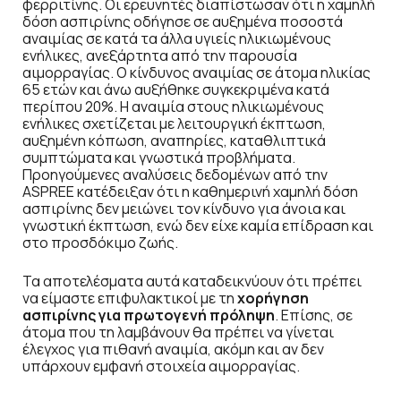
φερριτίνης. Οι ερευνητές διαπίστωσαν ότι η χαμηλή
δόση ασπιρίνης οδήγησε σε αυξημένα ποσοστά
αναιμίας σε κατά τα άλλα υγιείς ηλικιωμένους
ενήλικες, ανεξάρτητα από την παρουσία
αιμορραγίας. Ο κίνδυνος αναιμίας σε άτομα ηλικίας
65 ετών και άνω αυξήθηκε συγκεκριμένα κατά
περίπου 20%. Η αναιμία στους ηλικιωμένους
ενήλικες σχετίζεται με λειτουργική έκπτωση,
αυξημένη κόπωση, αναπηρίες, καταθλιπτικά
συμπτώματα και γνωστικά προβλήματα.
Προηγούμενες αναλύσεις δεδομένων από την
ASPREE κατέδειξαν ότι η καθημερινή χαμηλή δόση
ασπιρίνης δεν μειώνει τον κίνδυνο για άνοια και
γνωστική έκπτωση, ενώ δεν είχε καμία επίδραση και
στο προσδόκιμο ζωής.
Τα αποτελέσματα αυτά καταδεικνύουν ότι πρέπει
να είμαστε επιφυλακτικοί με τη
χορήγηση
ασπιρίνης για πρωτογενή πρόληψη
. Επίσης, σε
άτομα που τη λαμβάνουν θα πρέπει να γίνεται
έλεγχος για πιθανή αναιμία, ακόμη και αν δεν
υπάρχουν εμφανή στοιχεία αιμορραγίας.