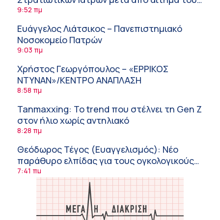
ΙΣΑ
9:52 πμ
Ευάγγελος Λιάτσικος – Πανεπιστημιακό
Νοσοκομείο Πατρών
9:03 πμ
Χρήστος Γεωργόπουλος – «ΕΡΡΙΚΟΣ
ΝΤΥΝΑΝ»/ΚΕΝΤΡΟ ΑΝΑΠΛΑΣΗ
8:58 πμ
Tanmaxxing: To trend που στέλνει τη Gen Z
στον ήλιο χωρίς αντηλιακό
8:28 πμ
Θεόδωρος Τέγος (Ευαγγελισμός): Νέο
παράθυρο ελπίδας για τους ογκολογικούς
ασθενείς μέσω κλινικών δοκιμών
7:41 πμ
Ασφάλεια στο νερό: 8 χρήσιμες οδηγίες
από τον Ελληνικό Ερυθρό Σταυρό
7:03 πμ