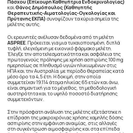
Πάσχου (Επίκουρη Καθηγήτρια Ενδοκρινολογίας)
και
Θάνος Δημόπουλος (Καθηγητής
Θεραπευτικής-Αιματολογίας-Ογκολογίας και
Πρύτανης ΕΚΠΑ)
συνοψίζουν τα κύρια σημεία της
μελέτης αυτής.
Οι ερευνητές ανέλυσαν δεδομένα από τη μελέτη
ASPREE
. Πρόκειται για μια τυχαιοποιημένη, διπλά
τυφλή, ελεγχόμενη με εικονικό φάρμακο μελέτη.
Έλεγξε την αποτελεσματικότητα και ασφάλεια της
πρωτογενούς πρόληψης με χρήση ασπιρίνης 100 mg
ημερησίως σε πληθυσμό υγιών ηλικιωμένων στις
ΗΠΑ και την Αυστραλία, με περίοδο θεραπείας κατά
μέσο όρο τα 4,5 έτη. Η δοκιμή, στην οποία
συμμετείχαν 19.114 άτομα ηλικίας 65 ετών και άνω,
είναι σημαντική για το μέγεθος, τη μεθοδολογική
αυστηρότητα και το υψηλό ποσοστό διατήρησης
συμμετεχόντων.
Στην πρόσφατη ανάλυση της μελέτης εξετάστηκε η
επίδραση της μακροχρόνιας χρήσης χαμηλής δόσης
ασπιρίνης στην εμφάνιση αναιμίας, στις αλλαγές
στη συγκέντρωση αιμοσφαιρίνης και στα επίπεδα