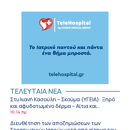
ΤΕΛΕΥΤΑΙΑ ΝΕΑ
Στυλιανή Κασούλη – Σκούμα (ΥΓΕΙΑ): Ξηρό
και αφυδατωμένο δέρμα – Αίτια και
αντιμετώπιση
10:14 πμ
Διευθέτηση των αποζημιώσεων των
Στρατιωτικών Ιατρών μετά από αίτημα του