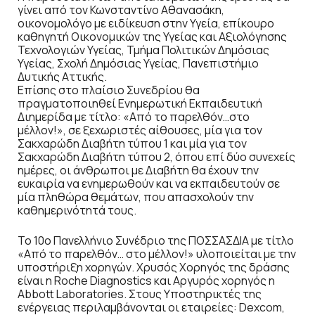
γίνει από τον Κωνσταντίνο Αθανασάκη,
οικονομολόγο με ειδίκευση στην Υγεία, επίκουρο
καθηγητή Οικονομικών της Υγείας και Αξιολόγησης
Τεχνολογιών Υγείας, Τμήμα Πολιτικών Δημόσιας
Υγείας, Σχολή Δημόσιας Υγείας, Πανεπιστήμιο
Δυτικής Αττικής.
Επίσης στο πλαίσιο Συνεδρίου θα
πραγματοποιηθεί Ενημερωτική Εκπαιδευτική
Διημερίδα με τίτλο: «Από το παρελθόν…στο
μέλλον!», σε ξεχωριστές αίθουσες, μία για τον
Σακχαρώδη Διαβήτη τύπου 1 και μία για τον
Σακχαρώδη Διαβήτη τύπου 2, όπου επί δύο συνεχείς
ημέρες, οι άνθρωποι με Διαβήτη θα έχουν την
ευκαιρία να ενημερωθούν και να εκπαιδευτούν σε
μία πληθώρα θεμάτων, που απασχολούν την
καθημερινότητά τους.
Το 10ο Πανελλήνιο Συνέδριο της ΠΟΣΣΑΣΔΙΑ με τίτλο
«Από το παρελθόν… στο μέλλον!» υλοποιείται με την
υποστήριξη χορηγών. Χρυσός Χορηγός της δράσης
είναι η Roche Diagnostics και Αργυρός χορηγός η
Abbott Laboratories. Στους Υποστηρικτές της
ενέργειας περιλαμβάνονται οι εταιρείες: Dexcom,