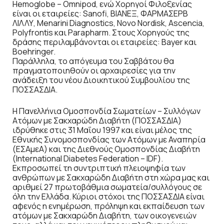
Hemoglobe – Omnipod, ενώ Χορηγοί Φιλοξενίας
είναι οι εταιρείες: Sanofi, ΒΙΑΝΕΞ, ΦΑΡΜΑΣΕΡΒ
ΛΙΛΛΥ, Menarini Diagnostics, Novo Nordisk, Ascencia,
Polyfrontis και Parapharm. Στους Χορηγούς της
δράσης περιλαμβάνονται οι εταιρείες: Bayer και
Boehringer.
Παράλληλα, το απόγευμα του Σαββάτου θα
πραγματοποιηθούν οι αρχαιρεσίες για την
ανάδειξη του νέου Διοικητικού Συμβουλίου της
ΠΟΣΣΑΣΔΙΑ.
Η Πανελλήνια Ομοσπονδία Σωματείων – Συλλόγων
Ατόμων με Σακχαρώδη Διαβήτη (ΠΟΣΣΑΣΔΙΑ)
ιδρύθηκε στις 31 Μαΐου 1997 και είναι μέλος της
Εθνικής Συνομοσπονδίας των Ατόμων με Αναπηρία
(ΕΣΑμεΑ) και της Διεθνούς Ομοσπονδίας Διαβήτη
(International Diabetes Federation – IDF).
Εκπροσωπεί τη συντριπτική πλειοψηφία των
ανθρώπων με Σακχαρώδη Διαβήτη στη χώρα μας και
αριθμεί 27 πρωτοβάθμια σωματεία/συλλόγους σε
όλη την Ελλάδα. Κύριοι στόχοι της ΠΟΣΣΑΣΔΙΑ είναι
αφενός η ενημέρωση, πρόληψη και εκπαίδευση των
ατόμων με Σακχαρώδη Διαβήτη, των οικογενειών