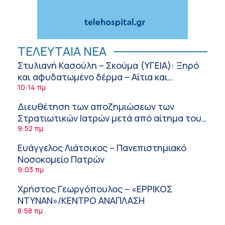
ΤΕΛΕΥΤΑΙΑ ΝΕΑ
Στυλιανή Κασούλη – Σκούμα (ΥΓΕΙΑ): Ξηρό
και αφυδατωμένο δέρμα – Αίτια και
αντιμετώπιση
10:14 πμ
Διευθέτηση των αποζημιώσεων των
Στρατιωτικών Ιατρών μετά από αίτημα του
ΙΣΑ
9:52 πμ
Ευάγγελος Λιάτσικος – Πανεπιστημιακό
Νοσοκομείο Πατρών
9:03 πμ
Χρήστος Γεωργόπουλος – «ΕΡΡΙΚΟΣ
ΝΤΥΝΑΝ»/ΚΕΝΤΡΟ ΑΝΑΠΛΑΣΗ
8:58 πμ