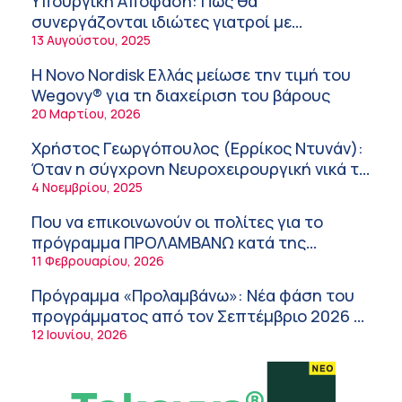
Υπουργική Απόφαση: Πως θα
εργαζόμενους
6:11 πμ
συνεργάζονται ιδιώτες γιατροί με
νοσοκομεία του δημοσίου συστήματος
13 Αυγούστου, 2025
Σύσκεψη στον ΕΟΦ για την ομαλή
υγείας
λειτουργία της εφοδιαστικής αλυσίδας των
Η Novo Nordisk Ελλάς μείωσε την τιμή του
φαρμάκων στη διάρκεια του καλοκαιριού
12:08 μμ
Wegovy® για τη διαχείριση του βάρους
20 Μαρτίου, 2026
Μιχάλης Τάτσης, Insurance & Healthcare
Analyst, διευθυντής Επιχειρηματικής
Χρήστος Γεωργόπουλος (Ερρίκος Ντυνάν):
Ανάπτυξης Ομίλου HHG
11:54 πμ
Όταν η σύγχρονη Νευροχειρουργική νικά το
φόβο!
4 Νοεμβρίου, 2025
Kavita Patel: Ένα στα πέντε καινοτόμα
φάρμακα φτάνει τελικά στην Ελλάδα
Που να επικοινωνούν οι πολίτες για το
9:21 πμ
πρόγραμμα ΠΡΟΛΑΜΒΑΝΩ κατά της
παχυσαρκίας
11 Φεβρουαρίου, 2026
Υπάρχει τελικά «δίαιτα θυρεοειδούς»; Τι
λέει η επιστήμη για τη διατροφή και τα
Πρόγραμμα «Προλαμβάνω»: Νέα φάση του
συμπληρώματα
7:38 πμ
προγράμματος από τον Σεπτέμβριο 2026 –
Δωρεάν προληπτικές εξετάσεις έως το
12 Ιουνίου, 2026
Πυρκαγιά στη Δυτική Αττική: Οι κίνδυνοι για
2030
τη δημόσια υγεία
7:16 πμ