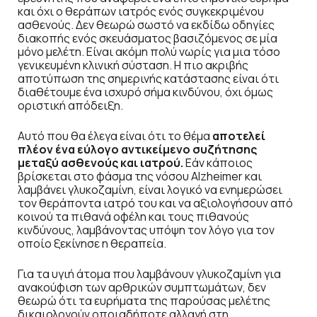
και όχι ο θεράπων ιατρός ενός συγκεκριμένου
ασθενούς. Δεν θεωρώ σωστό να εκδίδω οδηγίες
διακοπής ενός σκευάσματος βασιζόμενος σε μία
μόνο μελέτη. Είναι ακόμη πολύ νωρίς για μια τόσο
γενικευμένη κλινική σύσταση. Η πιο ακριβής
αποτύπωση της σημερινής κατάστασης είναι ότι
διαθέτουμε ένα ισχυρό σήμα κινδύνου, όχι όμως
οριστική απόδειξη.
Αυτό που θα έλεγα είναι ότι το θέμα
αποτελεί
πλέον ένα εύλογο αντικείμενο συζήτησης
μεταξύ ασθενούς και ιατρού.
Εάν κάποιος
βρίσκεται στο φάσμα της νόσου Alzheimer και
λαμβάνει γλυκοζαμίνη, είναι λογικό να ενημερώσει
τον θεράποντα ιατρό του και να αξιολογήσουν από
κοινού τα πιθανά οφέλη και τους πιθανούς
κινδύνους, λαμβάνοντας υπόψη τον λόγο για τον
οποίο ξεκίνησε η θεραπεία.
Για τα υγιή άτομα που λαμβάνουν γλυκοζαμίνη για
ανακούφιση των αρθρικών συμπτωμάτων, δεν
θεωρώ ότι τα ευρήματα της παρούσας μελέτης
δικαιολογούν οποιαδήποτε αλλαγή στη