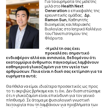
Για τα ευρήματα της μελέτης
μιλά στο
Health
Next
Generation
ο επικεφαλής της
ερευνητικής ομάδας,
Δρ.
Ramon Sun,
Καθηγητής
Βιοχημείας και Μοριακής
Βιολογίας στο Ιατρικό Κολλέγιο
του Πανεπιστημίου της
Φλόριντα.
-Η μελέτη σας έχει
προκαλέσει σημαντικό
ενδιαφέρον αλλά και ανησυχία, δεδομένου ότι
εκατομμύρια άνθρωποι παγκοσμίως λαμβάνουν
καθημερινά γλυκοζαμίνη για την υγεία των
αρθρώσεων. Ποια είναι η δική σας εκτίμηση για τα
ευρήματα αυτά;
Θα ήθελα να είμαι ιδιαίτερα προσεκτικός ως προς
το τι ακριβώς βρήκαμε και τι όχι. Δεν διαπιστώσαμε
ότι η γλυκοζαμίνη είναι επικίνδυνη για τον γενικό
πληθυσμό. Σε άτομα με φυσιολογική γνωστική
λειτουργία που τη λαμβάνουν για προβλήματα των