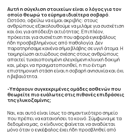
Αυτή η σύγκλιση στοιχείων είναι ο λόγος για τον
οποίο θεωρώ το εύρημα ιδιαίτερα σοβαρό
.
Ωστόσο, οφείλω να είμαι ακριβής: στους
ανθρώπους εξακολουθούμε να μιλάμε για συσχέτιση
και όχι για απόδειξη αιτιότητας. Επιπλέον,
πρόκειται για συσχέτιση που αφορά εγκεφάλους
ήδη προσβεβλημένους από παθολογία. Δεν
παρατηρήσαμε κανένα σήμα βλάβης σε υγιή άτομα. Η
τεκμηρίωση αιτιώδους σχέσης στους ανθρώπους
απαιτεί τυχαιοποιημένη ελεγχόμενη κλινική δοκιμή
και, μέχρι να πραγματοποιηθεί, η πιο έντιμη
επιστημονική στάση είναι η σοβαρή ανησυχία και όχι
η βεβαιότητα.
-Υπάρχουν συγκεκριμένες ομάδες ασθενών που
θεωρείτε πιο ευάλωτες στις πιθανές επιδράσεις
της γλυκοζαμίνης;
Ναι, και αυτό είναι ίσως το σημαντικότερο σημείο
που πρέπει να κατανοήσει το κοινό. Σύμφωνα με τα
δεδομένα μας, ο κίνδυνος φαίνεται να αναδύεται
μόνο όταν ο εγκέφαλος έχει ήδη προσβληθεί από