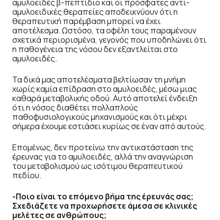
αμυλοειδές β-πεπτίδιο και οι πρόσφατες αντι-
αμυλοειδικές θεραπείες αποδεικνύουν ότι η
θεραπευτική παρέμβαση μπορεί να έχει
αποτέλεσμα. Ωστόσο, τα οφέλη τους παραμένουν
σχετικά περιορισμένα, γεγονός που υποδηλώνει ότι
η παθογένεια της νόσου δεν εξαντλείται στο
αμυλοειδές.
Τα δικά μας αποτελέσματα βελτίωσαν τη μνήμη
χωρίς καμία επίδραση στο αμυλοειδές, μέσω μιας
καθαρά μεταβολικής οδού. Αυτό αποτελεί ένδειξη
ότι η νόσος διαθέτει πολλαπλούς
παθοφυσιολογικούς μηχανισμούς και ότι μέχρι
σήμερα έχουμε εστιάσει κυρίως σε έναν από αυτούς.
Επομένως, δεν προτείνω την αντικατάσταση της
έρευνας για το αμυλοειδές, αλλά την αναγνώριση
του μεταβολισμού ως ισότιμου θεραπευτικού
πεδίου.
-Ποιο είναι το επόμενο βήμα της έρευνάς σας;
Σχεδιάζετε να προχωρήσετε άμεσα σε κλινικές
μελέτες σε ανθρώπους;