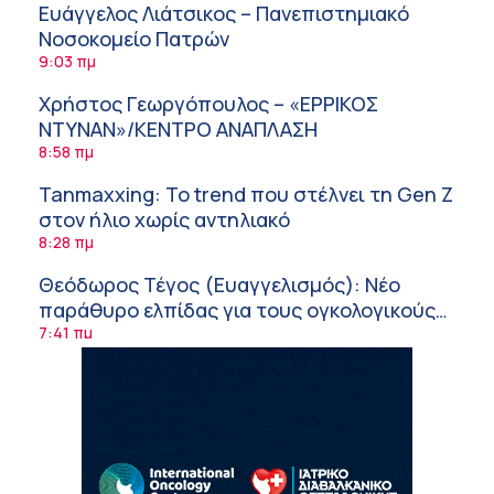
Ευάγγελος Λιάτσικος – Πανεπιστημιακό
Νοσοκομείο Πατρών
9:03 πμ
Χρήστος Γεωργόπουλος – «ΕΡΡΙΚΟΣ
ΝΤΥΝΑΝ»/ΚΕΝΤΡΟ ΑΝΑΠΛΑΣΗ
8:58 πμ
Tanmaxxing: To trend που στέλνει τη Gen Z
στον ήλιο χωρίς αντηλιακό
8:28 πμ
Θεόδωρος Τέγος (Ευαγγελισμός): Νέο
παράθυρο ελπίδας για τους ογκολογικούς
ασθενείς μέσω κλινικών δοκιμών
7:41 πμ
Ασφάλεια στο νερό: 8 χρήσιμες οδηγίες
από τον Ελληνικό Ερυθρό Σταυρό
7:03 πμ
Μαρίνα Ραυτοπούλου (ΙΑΤΡΙΚΟ ΚΕΝΤΡΟ):
Εκπαίδευση στον διαβήτη – Ένας πυλώνας