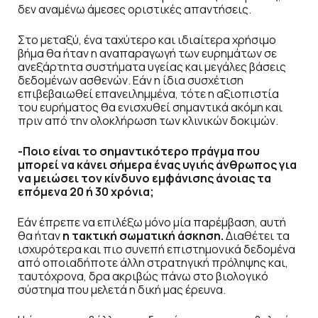
δεν αναμένω άμεσες οριστικές απαντήσεις.
Στο μεταξύ, ένα ταχύτερο και ιδιαίτερα χρήσιμο
βήμα θα ήταν η αναπαραγωγή των ευρημάτων σε
ανεξάρτητα συστήματα υγείας και μεγάλες βάσεις
δεδομένων ασθενών. Εάν η ίδια συσχέτιση
επιβεβαιωθεί επανειλημμένα, τότε η αξιοπιστία
του ευρήματος θα ενισχυθεί σημαντικά ακόμη και
πριν από την ολοκλήρωση των κλινικών δοκιμών.
-Ποιο είναι το σημαντικότερο πράγμα που
μπορεί να κάνει σήμερα ένας υγιής άνθρωπος για
να μειώσει τον κίνδυνο εμφάνισης άνοιας τα
επόμενα 20 ή 30 χρόνια;
Εάν έπρεπε να επιλέξω μόνο μία παρέμβαση, αυτή
θα ήταν
η τακτική σωματική άσκηση.
Διαθέτει τα
ισχυρότερα και πιο συνεπή επιστημονικά δεδομένα
από οποιαδήποτε άλλη στρατηγική πρόληψης και,
ταυτόχρονα, δρα ακριβώς πάνω στο βιολογικό
σύστημα που μελετά η δική μας έρευνα.