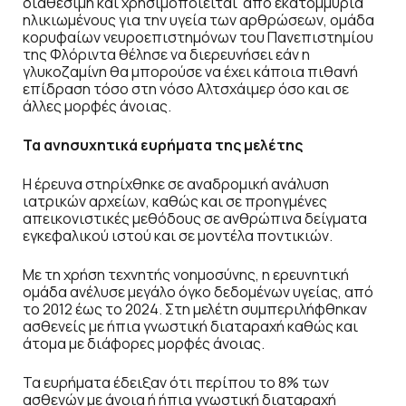
διαθέσιμη και χρησιμοποιείται από εκατομμύρια
ηλικιωμένους για την υγεία των αρθρώσεων, ομάδα
κορυφαίων νευροεπιστημόνων του Πανεπιστημίου
της Φλόριντα θέλησε να διερευνήσει εάν η
γλυκοζαμίνη θα μπορούσε να έχει κάποια πιθανή
επίδραση τόσο στη νόσο Αλτσχάιμερ όσο και σε
άλλες μορφές άνοιας.
Τα ανησυχητικά ευρήματα της μελέτης
Η έρευνα στηρίχθηκε σε αναδρομική ανάλυση
ιατρικών αρχείων, καθώς και σε προηγμένες
απεικονιστικές μεθόδους σε ανθρώπινα δείγματα
εγκεφαλικού ιστού και σε μοντέλα ποντικιών.
Με τη χρήση τεχνητής νοημοσύνης, η ερευνητική
ομάδα ανέλυσε μεγάλο όγκο δεδομένων υγείας, από
το 2012 έως το 2024. Στη μελέτη συμπεριλήφθηκαν
ασθενείς με ήπια γνωστική διαταραχή καθώς και
άτομα με διάφορες μορφές άνοιας.
Τα ευρήματα έδειξαν ότι περίπου το 8% των
ασθενών με άνοια ή ήπια γνωστική διαταραχή