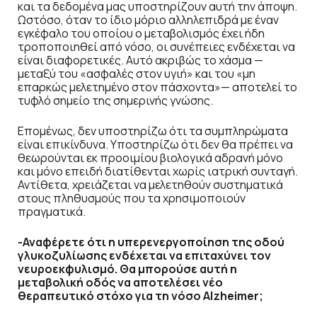
και τα δεδομένα μας υποστηρίζουν αυτή την άποψη.
Ωστόσο, όταν το ίδιο μόριο αλληλεπιδρά με έναν
εγκέφαλο του οποίου ο μεταβολισμός έχει ήδη
τροποποιηθεί από νόσο, οι συνέπειες ενδέχεται να
είναι διαφορετικές. Αυτό ακριβώς το χάσμα —
μεταξύ του «ασφαλές στον υγιή» και του «μη
επαρκώς μελετημένο στον πάσχοντα»— αποτελεί το
τυφλό σημείο της σημερινής γνώσης.
Επομένως, δεν υποστηρίζω ότι τα συμπληρώματα
είναι επικίνδυνα. Υποστηρίζω ότι δεν θα πρέπει να
θεωρούνται εκ προοιμίου βιολογικά αδρανή μόνο
και μόνο επειδή διατίθενται χωρίς ιατρική συνταγή.
Αντίθετα, χρειάζεται να μελετηθούν συστηματικά
στους πληθυσμούς που τα χρησιμοποιούν
πραγματικά.
-Αναφέρετε ότι η υπερενεργοποίηση της οδού
γλυκοζυλίωσης ενδέχεται να επιταχύνει τον
νευροεκφυλισμό. Θα μπορούσε αυτή η
μεταβολική οδός να αποτελέσει νέο
θεραπευτικό στόχο για τη νόσο Alzheimer;