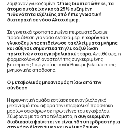
λάμβαναν γλυκοζαμίνη.
Όπως διαπιστώθηκε, τα
άτομα αυτά είχαν κατά 25% αυξημένη
πιθανότητα εξέλιξης από ήπια γνωστική
διαταραχή σε νόσο Αλτσχάιμερ.
Σε γενετικά τροποποιημένα πειραματόζωα με
προδιάθεση για νόσο Αλτσχάιμερ,
η χορήγηση
γλυκοζαμίνης επιδείνωσε τα ελλείμματα μνήμης
και αύξησε σημαντικά τη γλυκοζυλίωση
πρωτεϊνών στα εγκεφαλικά κύτταρα.
Αντιθέτως, η
φαρμακολογική αναστολή της συγκεκριμένης
βιοχημικής διεργασίας συνδέθηκε με βελτίωση της
μνημονικής απόδοσης.
Ο μεταβολικός μηχανισμός πίσω από την
σύνδεση
Η ερευνητική ομάδα εστίασε σε έναν βιολογικό
μηχανισμό που αφορά την υπερβολική προσθήκη
μορίων σακχάρων σε πρωτεΐνες του εγκεφάλου.
Σύμφωνα με τα αποτελέσματα,
η συγκεκριμένη
διαδικασία φαίνεται να είναι ήδη υπερδραστήρια
στη νόσο Αλτσχάιμερ και η γλυκοζαμίνη