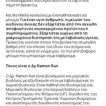
επαναλαμβάνει συστηματικά στην τέταρτη και
πέμπτη δεκαετία.
Και θα ήθελα να κλείσω με ένα καθησυχαστικό
μήνυμα.
Για έναν υγιή άνθρωπο, η μείωση του
κινδύνου άνοιας δεν εξαρτάται από την αγχώδη
αποφυγή ενός συγκεκριμένου προϊόντος ή
συμπληρώματος. Εξαρτάται κυρίως από τη
μακροχρόνια διατήρηση της μεταβολικής υγείας.
Πρόκειται για έναν στόχο που βρίσκεται σε μεγάλο
βαθμό υπό τον έλεγχο του ίδιου του ατόμου και
αυτό είναι, κατά τη γνώμη μου, το πιο ελπιδοφόρο
μήνυμα που μπορούμε να μεταφέρουμε.
Ποιος είναι ο Δρ
Ramon
Sun
Ο Δρ. Ramon Sun είναι βιοχημικός και μοριακός
βιολόγος με εξειδίκευση στον μεταβολισμό και τη
χωρική βιολογία. Είναι Καθηγητής Βιοχημείας και
Μοριακής Βιολογίας στο Ιατρικό Κολλέγιο του
Πανεπιστημίου της Φλόριντα (UF), διευθυντής του
Κέντρου Προηγμένης Έρευνας Χωρικών Βιομορίων
και αναπληρωτής διευθυντής καινοτομίας του