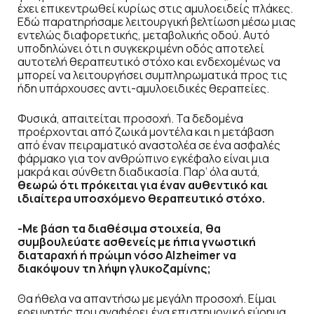
έχει επικεντρωθεί κυρίως στις αμυλοειδείς πλάκες.
Εδώ παρατηρήσαμε λειτουργική βελτίωση μέσω μιας
εντελώς διαφορετικής, μεταβολικής οδού. Αυτό
υποδηλώνει ότι η συγκεκριμένη οδός αποτελεί
αυτοτελή θεραπευτικό στόχο και ενδεχομένως να
μπορεί να λειτουργήσει συμπληρωματικά προς τις
ήδη υπάρχουσες αντι-αμυλοειδικές θεραπείες.
Φυσικά, απαιτείται προσοχή. Τα δεδομένα
προέρχονται από ζωικά μοντέλα και η μετάβαση
από έναν πειραματικό αναστολέα σε ένα ασφαλές
φάρμακο για τον ανθρώπινο εγκέφαλο είναι μια
μακρά και σύνθετη διαδικασία. Παρ’ όλα αυτά,
θεωρώ ότι πρόκειται για έναν αυθεντικό και
ιδιαίτερα υποσχόμενο θεραπευτικό στόχο.
-Με βάση τα διαθέσιμα στοιχεία, θα
συμβουλεύατε ασθενείς με ήπια γνωστική
διαταραχή ή πρώιμη νόσο Alzheimer να
διακόψουν τη λήψη γλυκοζαμίνης;
Θα ήθελα να απαντήσω με μεγάλη προσοχή. Είμαι
ερευνητής που αναφέρει ένα επιστημονικό εύρημα