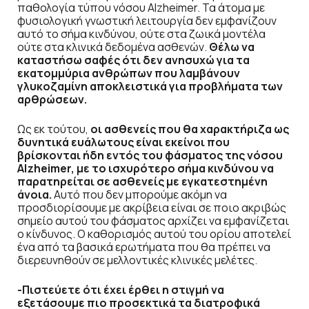
παθολογία τύπου νόσου Alzheimer. Τα άτομα με
φυσιολογική γνωστική λειτουργία δεν εμφανίζουν
αυτό το σήμα κινδύνου, ούτε στα ζωικά μοντέλα
ούτε στα κλινικά δεδομένα ασθενών.
Θέλω να
καταστήσω σαφές ότι δεν ανησυχώ για τα
εκατομμύρια ανθρώπων που λαμβάνουν
γλυκοζαμίνη αποκλειστικά για προβλήματα των
αρθρώσεων.
Ως εκ τούτου,
οι ασθενείς που θα χαρακτήριζα ως
δυνητικά ευάλωτους είναι εκείνοι που
βρίσκονται ήδη εντός του φάσματος της νόσου
Alzheimer, με το ισχυρότερο σήμα κινδύνου να
παρατηρείται σε ασθενείς με εγκατεστημένη
άνοια.
Αυτό που δεν μπορούμε ακόμη να
προσδιορίσουμε με ακρίβεια είναι σε ποιο ακριβώς
σημείο αυτού του φάσματος αρχίζει να εμφανίζεται
ο κίνδυνος. Ο καθορισμός αυτού του ορίου αποτελεί
ένα από τα βασικά ερωτήματα που θα πρέπει να
διερευνηθούν σε μελλοντικές κλινικές μελέτες.
-Πιστεύετε ότι έχει έρθει η στιγμή να
εξετάσουμε πιο προσεκτικά τα διατροφικά