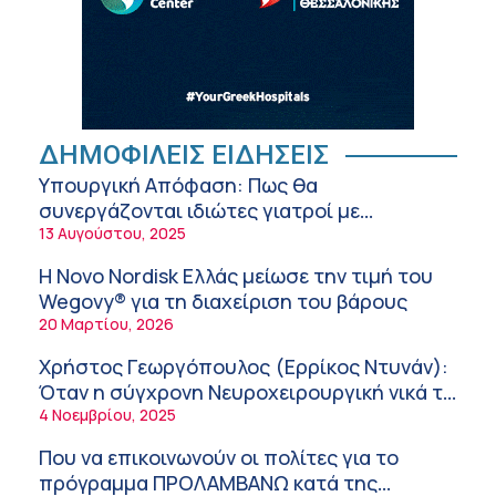
της σύγχρονης φροντίδας
6:56 πμ
Αθανάσιος Μανώλης (Metropolitan
Hospital): Καρδιοπαθείς και καλοκαίρι –
Διακοπές με ασφάλεια
6:20 πμ
Ειρήνη Ζίγκιρη (Ερρίκος Ντυνάν): H θερμική
ΔΗΜΟΦΙΛΕΙΣ ΕΙΔΗΣΕΙΣ
καταπόνηση στους ηλικιωμένους
Υπουργική Απόφαση: Πως θα
εργαζόμενους
6:11 πμ
συνεργάζονται ιδιώτες γιατροί με
νοσοκομεία του δημοσίου συστήματος
13 Αυγούστου, 2025
Σύσκεψη στον ΕΟΦ για την ομαλή
υγείας
λειτουργία της εφοδιαστικής αλυσίδας των
Η Novo Nordisk Ελλάς μείωσε την τιμή του
φαρμάκων στη διάρκεια του καλοκαιριού
12:08 μμ
Wegovy® για τη διαχείριση του βάρους
20 Μαρτίου, 2026
Μιχάλης Τάτσης, Insurance & Healthcare
Analyst, διευθυντής Επιχειρηματικής
Χρήστος Γεωργόπουλος (Ερρίκος Ντυνάν):
Ανάπτυξης Ομίλου HHG
11:54 πμ
Όταν η σύγχρονη Νευροχειρουργική νικά το
φόβο!
4 Νοεμβρίου, 2025
Kavita Patel: Ένα στα πέντε καινοτόμα
φάρμακα φτάνει τελικά στην Ελλάδα
Που να επικοινωνούν οι πολίτες για το
9:21 πμ
πρόγραμμα ΠΡΟΛΑΜΒΑΝΩ κατά της