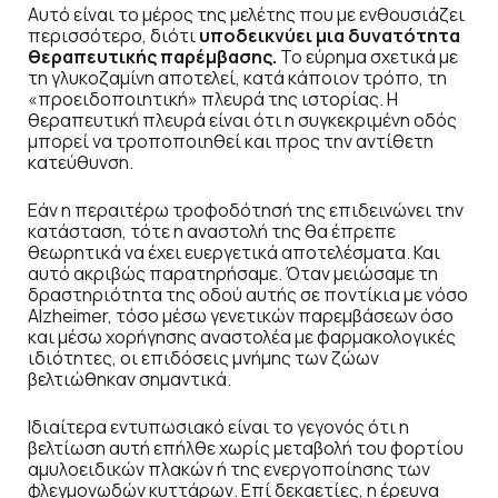
Αυτό είναι το μέρος της μελέτης που με ενθουσιάζει
περισσότερο, διότι
υποδεικνύει μια δυνατότητα
θεραπευτικής παρέμβασης.
Το εύρημα σχετικά με
τη γλυκοζαμίνη αποτελεί, κατά κάποιον τρόπο, τη
«προειδοποιητική» πλευρά της ιστορίας. Η
θεραπευτική πλευρά είναι ότι η συγκεκριμένη οδός
μπορεί να τροποποιηθεί και προς την αντίθετη
κατεύθυνση.
Εάν η περαιτέρω τροφοδότησή της επιδεινώνει την
κατάσταση, τότε η αναστολή της θα έπρεπε
θεωρητικά να έχει ευεργετικά αποτελέσματα. Και
αυτό ακριβώς παρατηρήσαμε. Όταν μειώσαμε τη
δραστηριότητα της οδού αυτής σε ποντίκια με νόσο
Alzheimer, τόσο μέσω γενετικών παρεμβάσεων όσο
και μέσω χορήγησης αναστολέα με φαρμακολογικές
ιδιότητες, οι επιδόσεις μνήμης των ζώων
βελτιώθηκαν σημαντικά.
Ιδιαίτερα εντυπωσιακό είναι το γεγονός ότι η
βελτίωση αυτή επήλθε χωρίς μεταβολή του φορτίου
αμυλοειδικών πλακών ή της ενεργοποίησης των
φλεγμονωδών κυττάρων. Επί δεκαετίες, η έρευνα