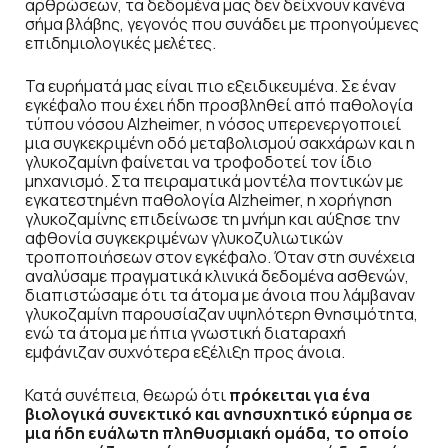
αρθρώσεων, τα δεδομένα μας δεν δείχνουν κανένα
σήμα βλάβης, γεγονός που συνάδει με προηγούμενες
επιδημιολογικές μελέτες.
Τα ευρήματά μας είναι πιο εξειδικευμένα. Σε έναν
εγκέφαλο που έχει ήδη προσβληθεί από παθολογία
τύπου νόσου Alzheimer, η νόσος υπερενεργοποιεί
μια συγκεκριμένη οδό μεταβολισμού σακχάρων και η
γλυκοζαμίνη φαίνεται να τροφοδοτεί τον ίδιο
μηχανισμό. Στα πειραματικά μοντέλα ποντικών με
εγκατεστημένη παθολογία Alzheimer, η χορήγηση
γλυκοζαμίνης επιδείνωσε τη μνήμη και αύξησε την
αφθονία συγκεκριμένων γλυκοζυλιωτικών
τροποποιήσεων στον εγκέφαλο. Όταν στη συνέχεια
αναλύσαμε πραγματικά κλινικά δεδομένα ασθενών,
διαπιστώσαμε ότι τα άτομα με άνοια που λάμβαναν
γλυκοζαμίνη παρουσίαζαν υψηλότερη θνησιμότητα,
ενώ τα άτομα με ήπια γνωστική διαταραχή
εμφάνιζαν συχνότερα εξέλιξη προς άνοια.
Κατά συνέπεια, θεωρώ ότι
πρόκειται για ένα
βιολογικά συνεκτικό και ανησυχητικό εύρημα σε
μια ήδη ευάλωτη πληθυσμιακή ομάδα, το οποίο