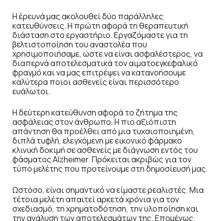
Η έρευνά μας ακολουθεί δύο παράλληλες
κατευθύνσεις. Η πρώτη αφορά τη θεραπευτική
διάσταση στο εργαστήριο. Εργαζόμαστε για τη
βελτιστοποίηση του αναστολέα που
χρησιμοποιήσαμε, ώστε να είναι ασφαλέστερος, να
διαπερνά αποτελεσματικά τον αιματοεγκεφαλικό
φραγμό και να μας επιτρέψει να κατανοήσουμε
καλύτερα ποιοι ασθενείς είναι περισσότερο
ευάλωτοι.
Η δεύτερη κατεύθυνση αφορά το ζήτημα της
ασφάλειας στον άνθρωπο. Η πιο αξιόπιστη
απάντηση θα προέλθει από μια τυχαιοποιημένη,
διπλά τυφλή, ελεγχόμενη με εικονικό φάρμακο
κλινική δοκιμή σε ασθενείς με διάγνωση εντός του
φάσματος Alzheimer. Πρόκειται ακριβώς για τον
τύπο μελέτης που προτείνουμε στη δημοσίευσή μας.
Ωστόσο, είναι σημαντικό να είμαστε ρεαλιστές. Μια
τέτοια μελέτη απαιτεί αρκετά χρόνια για τον
σχεδιασμό, τη χρηματοδότηση, την υλοποίηση και
την ανάλυση των αποτελεσμάτων της. Επομένως,