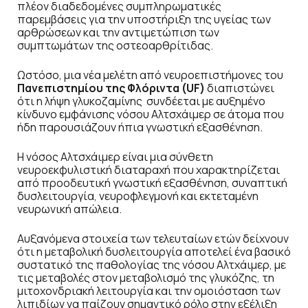
πλέον διαδεδομένες συμπληρωματικές
παρεμβάσεις για την υποστήριξη της υγείας των
αρθρώσεων και την αντιμετώπιση των
συμπτωμάτων της οστεοαρθρίτιδας.
Ωστόσο, μια νέα μελέτη από νευροεπιστήμονες του
Πανεπιστημίου της Φλόριντα (UF)
διαπιστώνει
ότι η λήψη γλυκοζαμίνης συνδέεται με αυξημένο
κίνδυνο εμφάνισης νόσου Αλτσχάιμερ σε άτομα που
ήδη παρουσιάζουν ήπια γνωστική εξασθένηση.
Η νόσος Αλτσχάιμερ είναι μια σύνθετη
νευροεκφυλιστική διαταραχή που χαρακτηρίζεται
από προοδευτική γνωστική εξασθένηση, συναπτική
δυσλειτουργία, νευροφλεγμονή και εκτεταμένη
νευρωνική απώλεια.
Αυξανόμενα στοιχεία των τελευταίων ετών δείχνουν
ότι η μεταβολική δυσλειτουργία αποτελεί ένα βασικό
συστατικό της παθολογίας της νόσου Αλτχάιμερ, με
τις μεταβολές στον μεταβολισμό της γλυκόζης, τη
μιτοχονδριακή λειτουργία και την ομοιόσταση των
λιπιδίων να παίζουν σημαντικό ρόλο στην εξέλιξη