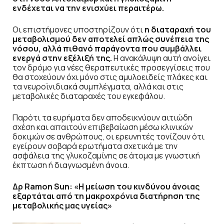
ενδέχεται να την ενισχύει περαιτέρω.
Οι επιστήμονες υποστηρίζουν ότι
η διαταραχή του
μεταβολισμού δεν αποτελεί απλώς συνέπεια της
νόσου, αλλά πιθανό παράγοντα που συμβάλλει
ενεργά στην εξέλιξή της.
Η ανακάλυψη αυτή ανοίγει
τον δρόμο για νέες θεραπευτικές προσεγγίσεις που
θα στοχεύουν όχι μόνο στις αμυλοειδείς πλάκες και
τα νευροϊνιδιακά συμπλέγματα, αλλά και στις
μεταβολικές διαταραχές του εγκεφάλου.
Παρότι τα ευρήματα δεν αποδεικνύουν αιτιώδη
σχέση και απαιτούν επιβεβαίωση μέσω κλινικών
δοκιμών σε ανθρώπους, οι ερευνητές τονίζουν ότι
εγείρουν σοβαρά ερωτήματα σχετικά με την
ασφάλεια της γλυκοζαμίνης σε άτομα με γνωστική
έκπτωση ή διαγνωσμένη άνοια.
Δρ Ramon Sun: «Η μείωση του κινδύνου άνοιας
εξαρτάται από τη μακροχρόνια διατήρηση της
μεταβολικής μας υγείας»