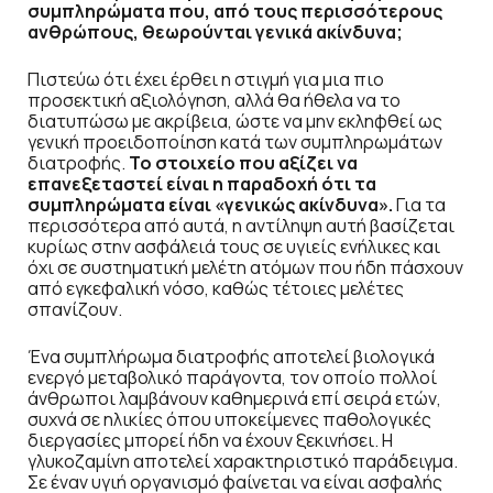
συμπληρώματα που, από τους περισσότερους
ανθρώπους, θεωρούνται γενικά ακίνδυνα;
Πιστεύω ότι έχει έρθει η στιγμή για μια πιο
προσεκτική αξιολόγηση, αλλά θα ήθελα να το
διατυπώσω με ακρίβεια, ώστε να μην εκληφθεί ως
γενική προειδοποίηση κατά των συμπληρωμάτων
διατροφής.
Το στοιχείο που αξίζει να
επανεξεταστεί είναι η παραδοχή ότι τα
συμπληρώματα είναι «γενικώς ακίνδυνα».
Για τα
περισσότερα από αυτά, η αντίληψη αυτή βασίζεται
κυρίως στην ασφάλειά τους σε υγιείς ενήλικες και
όχι σε συστηματική μελέτη ατόμων που ήδη πάσχουν
από εγκεφαλική νόσο, καθώς τέτοιες μελέτες
σπανίζουν.
Ένα συμπλήρωμα διατροφής αποτελεί βιολογικά
ενεργό μεταβολικό παράγοντα, τον οποίο πολλοί
άνθρωποι λαμβάνουν καθημερινά επί σειρά ετών,
συχνά σε ηλικίες όπου υποκείμενες παθολογικές
διεργασίες μπορεί ήδη να έχουν ξεκινήσει. Η
γλυκοζαμίνη αποτελεί χαρακτηριστικό παράδειγμα.
Σε έναν υγιή οργανισμό φαίνεται να είναι ασφαλής