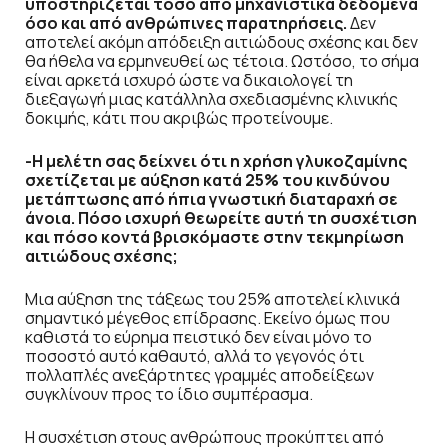
υποστηρίζεται τόσο από μηχανιστικά δεδομένα
όσο και από ανθρώπινες παρατηρήσεις.
Δεν
αποτελεί ακόμη απόδειξη αιτιώδους σχέσης και δεν
θα ήθελα να ερμηνευθεί ως τέτοια. Ωστόσο, το σήμα
είναι αρκετά ισχυρό ώστε να δικαιολογεί τη
διεξαγωγή μιας κατάλληλα σχεδιασμένης κλινικής
δοκιμής, κάτι που ακριβώς προτείνουμε.
-Η μελέτη σας δείχνει ότι η χρήση γλυκοζαμίνης
σχετίζεται με αύξηση κατά 25% του κινδύνου
μετάπτωσης από ήπια γνωστική διαταραχή σε
άνοια. Πόσο ισχυρή θεωρείτε αυτή τη συσχέτιση
και πόσο κοντά βρισκόμαστε στην τεκμηρίωση
αιτιώδους σχέσης;
Μια αύξηση της τάξεως του 25% αποτελεί κλινικά
σημαντικό μέγεθος επίδρασης. Εκείνο όμως που
καθιστά το εύρημα πειστικό δεν είναι μόνο το
ποσοστό αυτό καθαυτό, αλλά το γεγονός ότι
πολλαπλές ανεξάρτητες γραμμές αποδείξεων
συγκλίνουν προς το ίδιο συμπέρασμα.
Η συσχέτιση στους ανθρώπους προκύπτει από