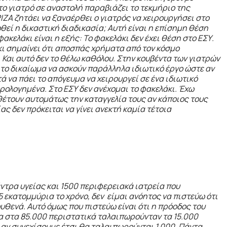
ο γιατρό σε αναστολή παραβιάζει το τεκμήριο της
ΖΑ ζητάει να ξαναέρθει ο γιατρός να χειρουργήσει στο
θεί η δικαστική διαδικασία; Αυτή είναι η επίσημη θέση
 φακελάκι είναι η εξής: Το φακελάκι δεν έχει θέση στο ΕΣΥ.
κι σημαίνει ότι αποσπάς χρήματα από τον κόσμο
 Και αυτό δεν το θέλω καθόλου. Στην κουβέντα των γιατρών
ι το δικαίωμα να ασκούν παράλληλα ιδιωτικό έργο ώστε αν
 να πάει το απόγευμα να χειρουργεί σε ένα ιδιωτικό
ολογημένα. Στο ΕΣΥ δεν ανέχομαι το φακελάκι. Έχω
θέτουν αυτομάτως την καταγγελία τους αν κάποιος τους
ς δεν πρόκειται να γίνει ανεκτή καμία τέτοια
έντρα υγείας και 1500 περιφερειακά ιατρεία που
 εκατομμύρια το χρόνο, δεν είμαι ανόητος να πιστεύω ότι
υθενά. Αυτό όμως που πιστεύω είναι ότι η πρόοδος του
ια στα 85.000 περιστατικά ταλαιπωρούνταν τα 15.000
αν συνεχίσουμε έτσι θα ταλαιπωρούνται 1.000. Πάντα,