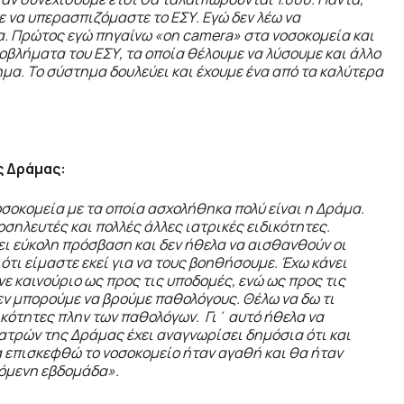
 να υπερασπιζόμαστε το ΕΣΥ. Εγώ δεν λέω να
α. Πρώτος εγώ πηγαίνω «
on
camera
» στα νοσοκομεία και
ροβλήματα του ΕΣΥ, τα οποία θέλουμε να λύσουμε και άλλο
μα. Το σύστημα δουλεύει και έχουμε ένα από τα καλύτερα
ς Δράμας:
οσοκομεία με τα οποία ασχολήθηκα πολύ είναι η Δράμα.
οσηλευτές και πολλές άλλες ιατρικές ειδικότητες.
χει εύκολη πρόσβαση και δεν ήθελα να αισθανθούν οι
 ότι είμαστε εκεί για να τους βοηθήσουμε. Έχω κάνει
ε καινούριο ως προς τις υποδομές, ενώ ως προς τις
ν μπορούμε να βρούμε παθολόγους. Θέλω να δω τι
δικότητες πλην των παθολόγων. Γι΄ αυτό ήθελα να
ιατρών της Δράμας έχει αναγνωρίσει δημόσια ότι και
α επισκεφθώ το νοσοκομείο
ήταν αγαθή και θα ήταν
πόμενη εβδομάδα».