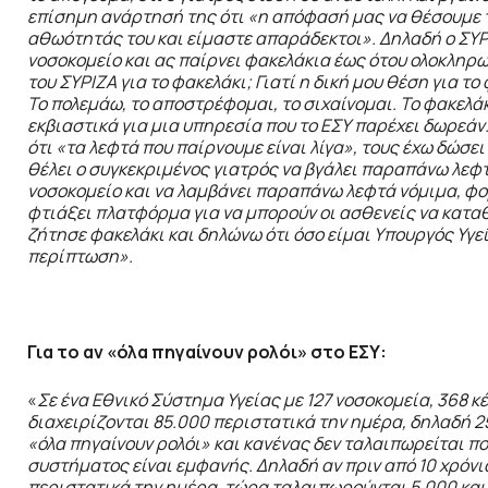
επίσημη ανάρτησή της ότι «η απόφασή μας να θέσουμε τ
αθωότητάς του και είμαστε απαράδεκτοι». Δηλαδή ο ΣΥΡΙ
νοσοκομείο και ας παίρνει φακελάκια έως ότου ολοκληρω
του ΣΥΡΙΖΑ για το φακελάκι; Γιατί η δική μου θέση για το
Το πολεμάω, το αποστρέφομαι, το σιχαίνομαι. Το φακελά
εκβιαστικά για μια υπηρεσία που το ΕΣΥ παρέχει δωρεάν.
ότι «τα λεφτά που παίρνουμε είναι λίγα», τους έχω δώσε
θέλει ο συγκεκριμένος γιατρός να βγάλει παραπάνω λεφτά
νοσοκομείο και να λαμβάνει παραπάνω λεφτά νόμιμα, φορ
φτιάξει πλατφόρμα για να μπορούν οι ασθενείς να κατα
ζήτησε φακελάκι και δηλώνω ότι όσο είμαι Υπουργός Υγεία
περίπτωση».
Για το αν «όλα πηγαίνουν ρολόι» στο ΕΣΥ:
«
Σε ένα Εθνικό Σύστημα Υγείας με 127 νοσοκομεία, 368 κ
διαχειρίζονται 85.000 περιστατικά την ημέρα, δηλαδή 25
«όλα πηγαίνουν ρολόι» και κανένας δεν ταλαιπωρείται πο
συστήματος είναι εμφανής.
Δηλαδή αν πριν από 10 χρόν
περιστατικά την ημέρα, τώρα ταλαιπωρούνται 5.000 και 