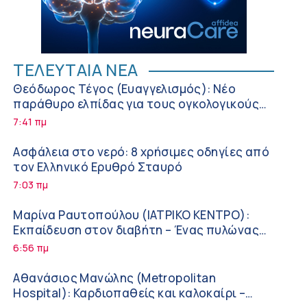
ΤΕΛΕΥΤΑΙΑ ΝΕΑ
Θεόδωρος Τέγος (Ευαγγελισμός): Νέο
παράθυρο ελπίδας για τους ογκολογικούς
ασθενείς μέσω κλινικών δοκιμών
7:41 πμ
Ασφάλεια στο νερό: 8 χρήσιμες οδηγίες από
τον Ελληνικό Ερυθρό Σταυρό
7:03 πμ
Μαρίνα Ραυτοπούλου (ΙΑΤΡΙΚΟ ΚΕΝΤΡΟ):
Εκπαίδευση στον διαβήτη – Ένας πυλώνας
της σύγχρονης φροντίδας
6:56 πμ
Αθανάσιος Μανώλης (Metropolitan
Hospital): Καρδιοπαθείς και καλοκαίρι –