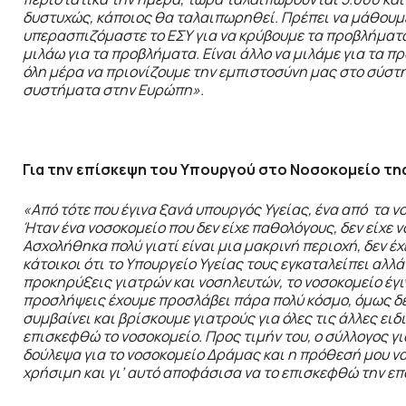
δυστυχώς, κάποιος θα ταλαιπωρηθεί.
Πρέπει να μάθουμε
υπερασπιζόμαστε το ΕΣΥ για να κρύβουμε τα προβλήματ
μιλάω για τα προβλήματα. Είναι άλλο να μιλάμε για τα π
όλη μέρα να πριονίζουμε την εμπιστοσύνη μας στο σύστη
συστήματα στην Ευρώπη».
Για την επίσκεψη του Υπουργού στο Νοσοκομείο τη
«Από τότε που έγινα ξανά υπουργός Υγείας, ένα από τα ν
Ήταν ένα νοσοκομείο που δεν είχε παθολόγους, δεν είχε ν
Ασχολήθηκα πολύ γιατί είναι μια μακρινή περιοχή, δεν έ
κάτοικοι ότι το Υπουργείο Υγείας τους εγκαταλείπει αλλά
προκηρύξεις γιατρών και νοσηλευτών, το νοσοκομείο έγιν
προσλήψεις έχουμε προσλάβει πάρα πολύ κόσμο, όμως δε
συμβαίνει και βρίσκουμε γιατρούς για όλες τις άλλες ει
επισκεφθώ το νοσοκομείο. Προς τιμήν του, ο σύλλογος γ
δούλεψα για το νοσοκομείο Δράμας και η πρόθεσή μου ν
χρήσιμη και γι’ αυτό αποφάσισα να το επισκεφθώ την ε