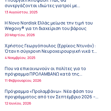
Υπουργική Απόφαση: Πως θα
συμπληρώματα
7:38 πμ
συνεργάζονται ιδιώτες γιατροί με
νοσοκομεία του δημοσίου συστήματος
13 Αυγούστου, 2025
Πυρκαγιά στη Δυτική Αττική: Οι κίνδυνοι για
υγείας
τη δημόσια υγεία
Η Novo Nordisk Ελλάς μείωσε την τιμή του
7:16 πμ
Wegovy® για τη διαχείριση του βάρους
20 Μαρτίου, 2026
Metropolitan Hospital: Στο επίκεντρο των
εξελίξεων για την Τεχνητή Νοημοσύνη και
Χρήστος Γεωργόπουλος (Ερρίκος Ντυνάν):
την Ογκολογία
6:28 πμ
Όταν η σύγχρονη Νευροχειρουργική νικά το
φόβο!
4 Νοεμβρίου, 2025
Παύλος Γιαννακόπουλος – ΒΙΑΝΕΞ
5:27 πμ
Που να επικοινωνούν οι πολίτες για το
πρόγραμμα ΠΡΟΛΑΜΒΑΝΩ κατά της
Στέλιος Λιανός – INTERAMERICAN / Αθηναϊκή
παχυσαρκίας
11 Φεβρουαρίου, 2026
Γενική Κλινική
5:17 πμ
Πρόγραμμα «Προλαμβάνω»: Νέα φάση του
προγράμματος από τον Σεπτέμβριο 2026 –
Σε Λαμία και Καρδίτσα ο Υπουργός Υγείας Άδ.
Δωρεάν προληπτικές εξετάσεις έως το 2030
12 Ιουνίου, 2026
Γεωργιάδης για την παραλαβή 7