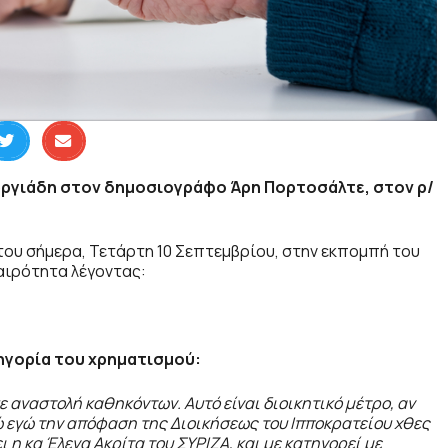
ωργιάδη στoν δημοσιογράφο Άρη Πορτοσάλτε, στον ρ/
του σήμερα, Τετάρτη 10 Σεπτεμβρίου, στην εκπομπή του
καιρότητα λέγοντας:
τηγορία του χρηματισμού:
 αναστολή καθηκόντων. Αυτό είναι διοικητικό μέτρο, αν
 εγώ την απόφαση της Διοικήσεως του Ιπποκρατείου χθες
ι η κα Έλενα Ακρίτα του ΣΥΡΙΖΑ, και με κατηγορεί με