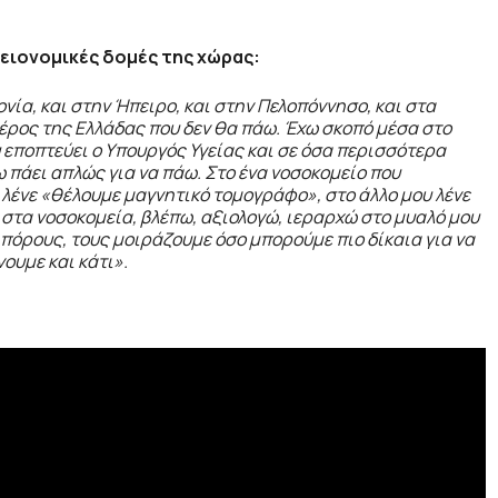
υγειονομικές δομές της χώρας:
νία, και στην Ήπειρο, και στην Πελοπόννησο, και στα
έρος της Ελλάδας που δεν θα πάω. Έχω σκοπό μέσα στο
υ εποπτεύει ο Υπουργός Υγείας και σε όσα περισσότερα
 πάει απλώς για να πάω. Στο ένα νοσοκομείο που
 λένε «θέλουμε μαγνητικό τομογράφο», στο άλλο μου λένε
στα νοσοκομεία, βλέπω, αξιολογώ, ιεραρχώ στο μυαλό μου
 πόρους, τους μοιράζουμε όσο μπορούμε πιο δίκαια για να
ουμε και κάτι».