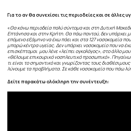
Για το αν θα συνεχίσει τις περιοδείες και σε άλλες 
«
Θα κάνω περιοδεία πολύ σύντομα και στη Δυτική Μακεδο
Επτάνησα και στην Κρήτη. Θα πάω παντού, δεν υπάρχει μ
επόμενο εξάμηνο να έχω πάει και στα 127 νοσοκομεία πο
μπορώ κέντρα υγείας. Δεν υπάρχει νοσοκομείο που να έχω
επισκέπτομαι μου λένε «λείπει ογκολόγος», στο άλλο μου
«θέλουμε επικουρικό νοσηλευτικό προσωπικό». Πηγαίνω 
τι είναι το σημαντικό και γνωρίζοντας τους διαθέσιμους
λύνουμε τα προβλήματα. Σε κάθε νοσοκομείο που πάω λύν
Δείτε παρακάτω ολόκληρη την συνέντευξη: