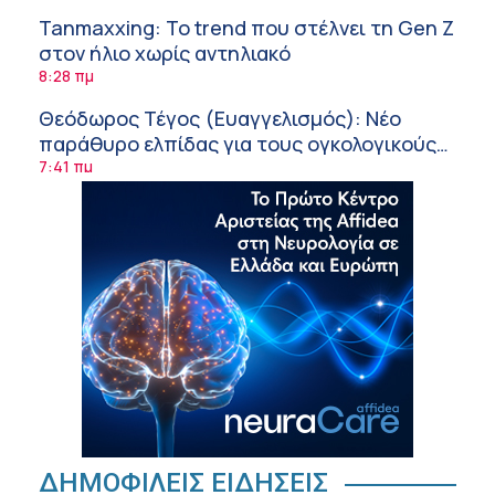
Tanmaxxing: To trend που στέλνει τη Gen Z
στον ήλιο χωρίς αντηλιακό
8:28 πμ
Θεόδωρος Τέγος (Ευαγγελισμός): Νέο
παράθυρο ελπίδας για τους ογκολογικούς
ασθενείς μέσω κλινικών δοκιμών
7:41 πμ
Ασφάλεια στο νερό: 8 χρήσιμες οδηγίες
από τον Ελληνικό Ερυθρό Σταυρό
7:03 πμ
Μαρίνα Ραυτοπούλου (ΙΑΤΡΙΚΟ ΚΕΝΤΡΟ):
Εκπαίδευση στον διαβήτη – Ένας πυλώνας
της σύγχρονης φροντίδας
6:56 πμ
Αθανάσιος Μανώλης (Metropolitan
Hospital): Καρδιοπαθείς και καλοκαίρι –
Διακοπές με ασφάλεια
6:20 πμ
Ειρήνη Ζίγκιρη (Ερρίκος Ντυνάν): H θερμική
ΔΗΜΟΦΙΛΕΙΣ ΕΙΔΗΣΕΙΣ