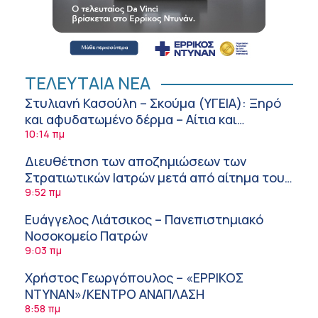
ΤΕΛΕΥΤΑΙΑ ΝΕΑ
Στυλιανή Κασούλη – Σκούμα (ΥΓΕΙΑ): Ξηρό
και αφυδατωμένο δέρμα – Αίτια και
αντιμετώπιση
10:14 πμ
Διευθέτηση των αποζημιώσεων των
Στρατιωτικών Ιατρών μετά από αίτημα του
ΙΣΑ
9:52 πμ
Ευάγγελος Λιάτσικος – Πανεπιστημιακό
Νοσοκομείο Πατρών
9:03 πμ
Χρήστος Γεωργόπουλος – «ΕΡΡΙΚΟΣ
ΝΤΥΝΑΝ»/ΚΕΝΤΡΟ ΑΝΑΠΛΑΣΗ
8:58 πμ