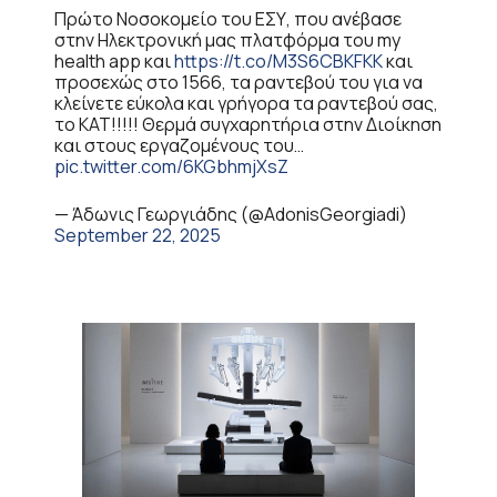
Πρώτο Νοσοκομείο του ΕΣΥ, που ανέβασε
στην Ηλεκτρονική μας πλατφόρμα του my
health app και
https://t.co/M3S6CBKFKK
και
προσεχώς στο 1566, τα ραντεβού του για να
κλείνετε εύκολα και γρήγορα τα ραντεβού σας,
το ΚΑΤ!!!!! Θερμά συγχαρητήρια στην Διοίκηση
και στους εργαζομένους του…
pic.twitter.com/6KGbhmjXsZ
— Άδωνις Γεωργιάδης (@AdonisGeorgiadi)
September 22, 2025