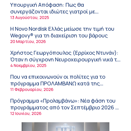
καταπόνηση στους ηλικιωμένους
Υπουργική Απόφαση: Πως θα
εργαζόμενους
6:11 πμ
συνεργάζονται ιδιώτες γιατροί με
νοσοκομεία του δημοσίου συστήματος
13 Αυγούστου, 2025
Σύσκεψη στον ΕΟΦ για την ομαλή
υγείας
λειτουργία της εφοδιαστικής αλυσίδας των
Η Novo Nordisk Ελλάς μείωσε την τιμή του
φαρμάκων στη διάρκεια του καλοκαιριού
12:08 μμ
Wegovy® για τη διαχείριση του βάρους
20 Μαρτίου, 2026
Μιχάλης Τάτσης, Insurance & Healthcare
Analyst, διευθυντής Επιχειρηματικής
Χρήστος Γεωργόπουλος (Ερρίκος Ντυνάν):
Ανάπτυξης Ομίλου HHG
11:54 πμ
Όταν η σύγχρονη Νευροχειρουργική νικά το
φόβο!
4 Νοεμβρίου, 2025
Kavita Patel: Ένα στα πέντε καινοτόμα
φάρμακα φτάνει τελικά στην Ελλάδα
Που να επικοινωνούν οι πολίτες για το
9:21 πμ
πρόγραμμα ΠΡΟΛΑΜΒΑΝΩ κατά της
παχυσαρκίας
11 Φεβρουαρίου, 2026
Υπάρχει τελικά «δίαιτα θυρεοειδούς»; Τι
λέει η επιστήμη για τη διατροφή και τα
Πρόγραμμα «Προλαμβάνω»: Νέα φάση του
συμπληρώματα
7:38 πμ
προγράμματος από τον Σεπτέμβριο 2026 –
Δωρεάν προληπτικές εξετάσεις έως το
12 Ιουνίου, 2026
Πυρκαγιά στη Δυτική Αττική: Οι κίνδυνοι για
2030
τη δημόσια υγεία
7:16 πμ