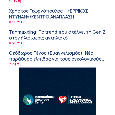
9:03 πμ
Χρήστος Γεωργόπουλος – «ΕΡΡΙΚΟΣ
ΝΤΥΝΑΝ»/ΚΕΝΤΡΟ ΑΝΑΠΛΑΣΗ
8:58 πμ
Tanmaxxing: To trend που στέλνει τη Gen Z
στον ήλιο χωρίς αντηλιακό
8:28 πμ
Θεόδωρος Τέγος (Ευαγγελισμός): Νέο
παράθυρο ελπίδας για τους ογκολογικούς
ασθενείς μέσω κλινικών δοκιμών
7:41 πμ
Ασφάλεια στο νερό: 8 χρήσιμες οδηγίες
από τον Ελληνικό Ερυθρό Σταυρό
7:03 πμ
Μαρίνα Ραυτοπούλου (ΙΑΤΡΙΚΟ ΚΕΝΤΡΟ):
Εκπαίδευση στον διαβήτη – Ένας πυλώνας
της σύγχρονης φροντίδας
6:56 πμ