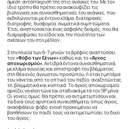
άμεση ανταπόκρισή της στις ανάγκες του. Με τον
ίδιο τρόπο θα πρέπει να ανακουφίζει τις
βιολογικές και συναισθηματικές του ανάγκες, που
εκδηλώνονται με έντονο κλάμα, διαταραχές
διατροφής, δυσφορία, σωματικά συμπτώματα.
Έτσι, αναπτύσσεται ένας ασφαλής δεσμός, που θα
διαμορφώσει το είδος και την ποιότητα των
σχέσεων του στο μέλλον.
Στην ηλικία των 6-7 μηνών το βρέφος αναπτύσσει
τον
«Φόβο των ξένων»
καθώς και το
«Άγχος
αποχωρισμού».
Αντιδρά έντονα συναισθηματικά,
με κλάμα αγωνίας και αποστροφή του βλέμματος
στη θέα ενός άγνωστου προσώπου, ή όταν η μητέρα
του χάνεται από το οπτικό του πεδίο, αναζητώντας
τη, βλεμματικά και κινητικά. Το άγχος αποχωρισμού
ο
αρχίζει να ελαττώνεται σταδιακά μετά τον 18
μήνα.
Οι γονείς όμως θα πρέπει να αντιμετωπίσουν και
τα δικά τους αρνητικά συναισθήματα, όπως άγχος,
ανασφάλεια, φόβο, ενοχή προκειμένου να
βοηθήσουν το παιδί τους να αντιμετωπίσει το δικό
του άγχος.