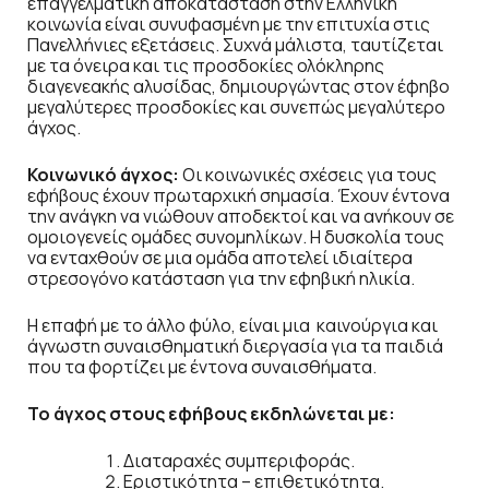
επαγγελματική αποκατάσταση στην Ελληνική
κοινωνία είναι συνυφασμένη με την επιτυχία στις
Πανελλήνιες εξετάσεις. Συχνά μάλιστα, ταυτίζεται
με τα όνειρα και τις προσδοκίες ολόκληρης
διαγενεακής αλυσίδας, δημιουργώντας στον έφηβο
μεγαλύτερες προσδοκίες και συνεπώς μεγαλύτερο
άγχος.
Κοινωνικό άγχος:
Oι κοινωνικές σχέσεις για τους
εφήβους έχουν πρωταρχική σημασία. Έχουν έντονα
την ανάγκη να νιώθουν αποδεκτοί και να ανήκουν σε
ομοιογενείς ομάδες συνομηλίκων. Η δυσκολία τους
να ενταχθούν σε μια ομάδα αποτελεί ιδιαίτερα
στρεσογόνο κατάσταση για την εφηβική ηλικία.
Η επαφή με το άλλο φύλο, είναι μια καινούργια και
άγνωστη συναισθηματική διεργασία για τα παιδιά
που τα φορτίζει με έντονα συναισθήματα.
Το άγχος στους εφήβους εκδηλώνεται με:
Διαταραχές συμπεριφοράς.
Εριστικότητα – επιθετικότητα.