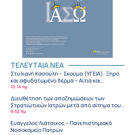
ΤΕΛΕΥΤΑΙΑ ΝΕΑ
Στυλιανή Κασούλη – Σκούμα (ΥΓΕΙΑ): Ξηρό
και αφυδατωμένο δέρμα – Αίτια και
αντιμετώπιση
10:14 πμ
Διευθέτηση των αποζημιώσεων των
Στρατιωτικών Ιατρών μετά από αίτημα του
ΙΣΑ
9:52 πμ
Ευάγγελος Λιάτσικος – Πανεπιστημιακό
Νοσοκομείο Πατρών