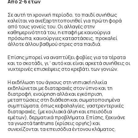
Από 2-6 ετών
Σε αυτή τη χρονική περίοδο, το παιδί συνήθως
καλείται να ανεξαρτητοποιηθεί για πρώτη φορά
από τους γονείς του. Οι αλλαγές στην
καθημερινότητά του, η επαφή με καινούργια
πρόσωπα, καινούργιες καταστάσεις, προκαλεί
άλλοτε άλλου βαθμού στρες στα παιδιά.
Επίσης μπορεί να αναπτύξει φοβίες για τα τέρατα
και το σκοτάδι, γι΄αυτό και είναι αρκετά συνήθεις οι
νυχτερινές επισκέψεις στο κρεβάτι των γονιών.
Η εκδήλωση του άγχους στη νηπιακή ηλικία
εκδηλώνεται με διαταραχές στον ύπνο και τη
διατροφή, ενούρηση αλλά και εγκόπριση,
μεταπτώσεις στη διάθεση και σωματοποιημένα
συμπτώματα, όπως κεφαλαλγίες, γαστρεντερικές
διαταραχές, (με κοιλιακά άλγη και επεισόδια
εμέτων), δερματικά προβλήματα. Επίσης, ξεκινάνε
τα γνωστά tantrums (κρίσεις οργής) και
συνεχίζονται τα επεισόδια έντονου κλάματος.