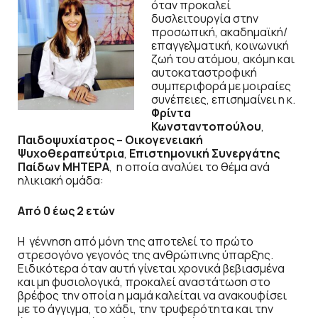
όταν προκαλεί
δυσλειτουργία στην
προσωπική, ακαδημαϊκή/
επαγγελματική, κοινωνική
ζωή του ατόμου, ακόμη και
αυτοκαταστροφική
συμπεριφορά με μοιραίες
συνέπειες, επισημαίνει η κ.
Φρίντα
Κωνσταντοπούλου
,
Παιδοψυχίατρος – Οικογενειακή
Ψυχοθεραπεύτρια
,
Επιστημονική Συνεργάτης
Παίδων ΜΗΤΕΡΑ
,
η οποία αναλύει το θέμα ανά
ηλικιακή ομάδα:
Από 0 έως 2 ετών
Η γέννηση από μόνη της αποτελεί το πρώτο
στρεσογόνο γεγονός της ανθρώπινης ύπαρξης.
Ειδικότερα όταν αυτή γίνεται χρονικά βεβιασμένα
και μη φυσιολογικά, προκαλεί αναστάτωση στο
βρέφος την οποία η μαμά καλείται να ανακουφίσει
με το άγγιγμα, το χάδι, την τρυφερότητα και την